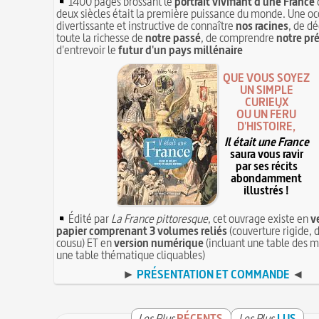
1400 pages brossant le
portrait vivifiant d'une France
deux siècles était la première puissance du monde. Une oc
divertissante et instructive de connaître
nos racines
, de dé
toute la richesse de
notre passé
, de comprendre
notre pr
d'entrevoir le
futur d'un pays millénaire
QUE VOUS SOYEZ
UN SIMPLE
CURIEUX
OU UN FÉRU
D'HISTOIRE,
Il était une France
saura vous ravir
par ses récits
abondamment
illustrés !
Édité par
La France pittoresque
, cet ouvrage existe en
v
papier comprenant 3 volumes reliés
(couverture rigide, d
cousu) ET en
version numérique
(incluant une table des m
une table thématique cliquables)
►
PRÉSENTATION ET COMMANDE
◄
Les Plus
RÉCENTS
Les Plus
LUS