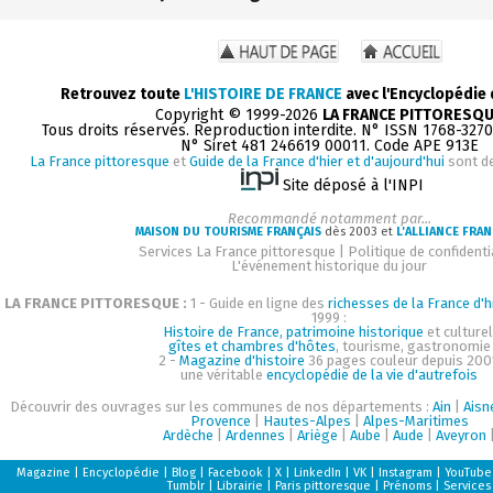
Retrouvez toute
L'HISTOIRE DE FRANCE
avec l'Encyclopédie
Copyright © 1999-2026
LA FRANCE PITTORESQ
Tous droits réservés. Reproduction interdite. N° ISSN 1768-327
N° Siret 481 246619 00011. Code APE 913E
La France pittoresque
et
Guide de la France d'hier et d'aujourd'hui
sont d
Site déposé à l'INPI
Recommandé notamment par...
MAISON DU TOURISME FRANÇAIS
dès 2003 et
L'ALLIANCE FRAN
Services La France pittoresque
|
Politique de confidenti
L'événement historique du jour
LA FRANCE PITTORESQUE :
1 - Guide en ligne des
richesses de la France d'h
1999 :
Histoire de France, patrimoine historique
et culturel
gîtes et chambres d'hôtes
, tourisme, gastronomie
2 -
Magazine d'histoire
36 pages couleur depuis 200
une véritable
encyclopédie de la vie d'autrefois
Découvrir des ouvrages sur les communes de nos départements :
Ain
|
Aisn
Provence
|
Hautes-Alpes
|
Alpes-Maritimes
Ardèche
|
Ardennes
|
Ariège
|
Aube
|
Aude
|
Aveyron
Magazine
|
Encyclopédie
|
Blog
|
Facebook
|
X
|
LinkedIn
|
VK
|
Instagram
|
YouTube
Tumblr
|
Librairie
|
Paris pittoresque
|
Prénoms
|
Services