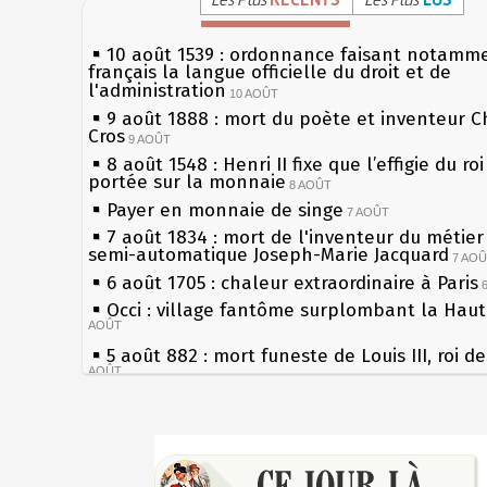
10 août 1539 : ordonnance faisant notamm
français la langue officielle du droit et de
l'administration
10 AOÛT
9 août 1888 : mort du poète et inventeur C
Cros
9 AOÛT
8 août 1548 : Henri II fixe que l’effigie du ro
portée sur la monnaie
8 AOÛT
Payer en monnaie de singe
7 AOÛT
7 août 1834 : mort de l'inventeur du métier 
semi-automatique Joseph-Marie Jacquard
7 AO
6 août 1705 : chaleur extraordinaire à Paris
Occi : village fantôme surplombant la Hau
AOÛT
5 août 882 : mort funeste de Louis III, roi d
AOÛT
4 août 1789 : abolition des privilèges par
l'Assemblée Constituante
4 AOÛT
Sécheresses (Grandes), étés caniculaires à 
3 août 1770 : mort du chimiste Guillaume-F
les siècles
Rouelle
3 AOÛT
27 mai 1610 : supplice de François Ravaillac