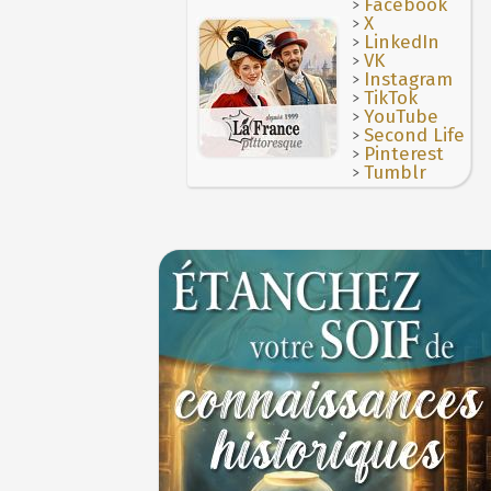
>
Facebook
>
X
4 juillet 1465 : ordonnance imposant la pr
>
lanternes dans les rues
LinkedIn
4 JUILLET
>
VK
Voir la lune à gauche
3 JUILLET
>
Instagram
>
3 juillet 987 : Hugues Capet est couronné et
TikTok
des Francs à Noyon
>
YouTube
3 JUILLET
>
Second Life
>
Pinterest
>
Tumblr