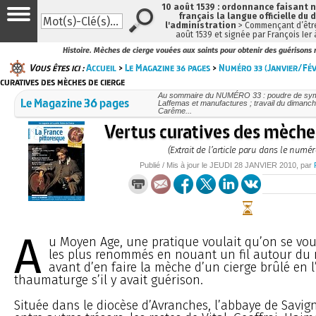
10 août 1539 : ordonnance faisant
français la langue officielle du 
l'administration
> Commençant d’être
août 1539 et signée par François Ier
Histoire. Mèches de cierge vouées aux saints pour obtenir des guérisons
Vous êtes ici :
Accueil
>
Le Magazine 36 pages
>
Numéro 33 (Janvier/Fév
curatives des mèches de cierge
Au sommaire du NUMÉRO 33 : poudre de symp
Le Magazine 36 pages
Laffemas et manufactures ; travail du dimanch
Carême...
Vertus curatives des mèche
(Extrait de l’article paru dans le numér
Publié / Mis à jour le
JEUDI
28 JANVIER 2010
, par
A
u Moyen Age, une pratique voulait qu’on se vou
les plus renommés en nouant un fil autour du
avant d’en faire la mèche d’un cierge brûlé en
thaumaturge s’il y avait guérison.
Située dans le diocèse d’Avranches, l’abbaye de Savig