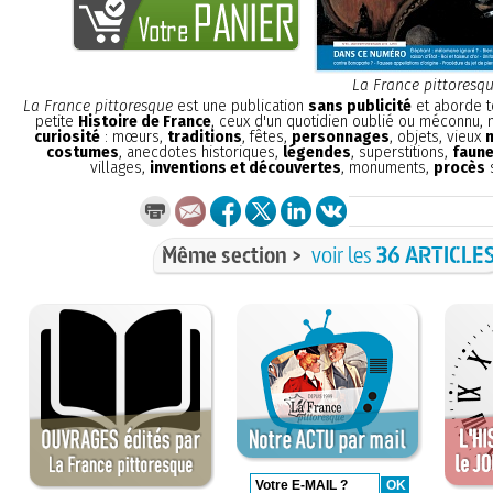
La France pittoresq
La France pittoresque
est une publication
sans publicité
et aborde t
petite
Histoire de France
, ceux d'un quotidien oublié ou méconnu,
curiosité
: mœurs,
traditions
, fêtes,
personnages
, objets, vieux
costumes
, anecdotes historiques,
légendes
, superstitions,
faune
villages,
inventions et découvertes
, monuments,
procès
s
Même section >
voir les
36 ARTICLE