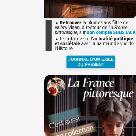
Retrouvez
la plume sans filtre de
Valéry Vigan, directeur de
La France
pittoresque
, sur
son compte SUBSTACK
Il s'attarde sur l'
actualité politique
et sociétale
avec la hauteur de vue de
l'Histoire
JOURNAL D'UN EXILÉ
DU PRÉSENT