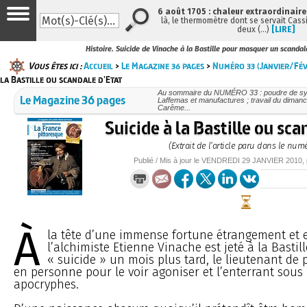
6 août 1705 : chaleur extraordinaire
là, le thermomètre dont se servait Cass
deux (…)
[LIRE]
Histoire. Suicide de Vinache à la Bastille pour masquer un scandal
Vous êtes ici :
Accueil
>
Le Magazine 36 pages
>
Numéro 33 (Janvier/Fév
la Bastille ou scandale d'Etat
Au sommaire du NUMÉRO 33 : poudre de sym
Le Magazine 36 pages
Laffemas et manufactures ; travail du dimanc
Carême...
Suicide à la Bastille ou sca
(Extrait de l’article paru dans le num
Publié / Mis à jour le
VENDREDI
29 JANVIER 2010
,
À
la tête d’une immense fortune étrangement et 
l’alchimiste Etienne Vinache est jeté à la Bastill
« suicide » un mois plus tard, le lieutenant de 
en personne pour le voir agoniser et l’enterrant sou
apocryphes.