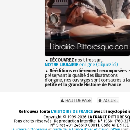
DÉCOUVREZ
nos titres sur...
NOTRE LIBRAIRIE
en ligne (cliquez ici)
Rééditions entièrement recomposées
e
préservant la qualité des illustrations
d'origine, nos ouvrages sont consacrés à
la
petite et la grande Histoire de France
Retrouvez toute
L'HISTOIRE DE FRANCE
avec l'Encyclopédi
Copyright © 1999-2026
LA FRANCE PITTORES
Tous droits réservés. Reproduction interdite. N° ISSN 1768-32
N° Siret 481 246619 00011. Code APE 913E
La France pittoresque
et
Guide de la France d'hier et d'aujourd'hui
sont 