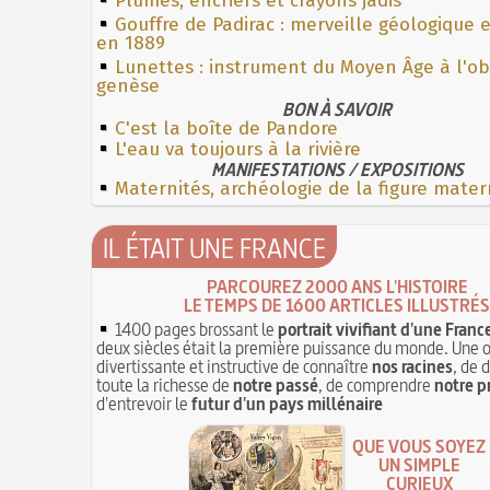
Plumes, encriers et crayons jadis
Gouffre de Padirac : merveille géologique 
en 1889
Lunettes : instrument du Moyen Âge à l'o
genèse
BON À SAVOIR
C'est la boîte de Pandore
L'eau va toujours à la rivière
MANIFESTATIONS / EXPOSITIONS
Maternités, archéologie de la figure mater
IL ÉTAIT UNE FRANCE
PARCOUREZ 2000 ANS L'HISTOIRE
LE TEMPS DE 1600 ARTICLES ILLUSTRÉS
1400 pages brossant le
portrait vivifiant d'une Franc
deux siècles était la première puissance du monde. Une 
divertissante et instructive de connaître
nos racines
, de 
toute la richesse de
notre passé
, de comprendre
notre p
d'entrevoir le
futur d'un pays millénaire
QUE VOUS SOYEZ
UN SIMPLE
CURIEUX