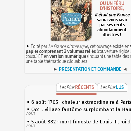
OU UN FÉRU
D'HISTOIRE,
Il était une France
saura vous ravir
par ses récits
abondamment
illustrés !
Édité par
La France pittoresque
, cet ouvrage existe en
papier comprenant 3 volumes reliés
(couverture rigide,
cousu) ET en
version numérique
(incluant une table des 
une table thématique cliquables)
►
PRÉSENTATION ET COMMANDE
◄
Les Plus
RÉCENTS
Les Plus
LUS
6 août 1705 : chaleur extraordinaire à Pari
Occi : village fantôme surplombant la Ha
AOÛT
5 août 882 : mort funeste de Louis III, roi 
AOÛT