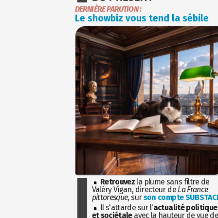
DERNIÈRE PARUTION :
Le showbiz vous tend la sébile
Retrouvez
la plume sans filtre de
Valéry Vigan, directeur de
La France
pittoresque
, sur
son compte SUBSTAC
Il s'attarde sur l'
actualité politique
et sociétale
avec la hauteur de vue d