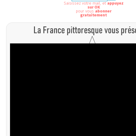
Saisissez votre mail, et
appuyez
sur OK
pour vous
abonner
gratuitement