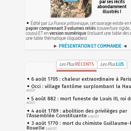
par ses récits
abondamment
illustrés !
Édité par
La France pittoresque
, cet ouvrage existe en
papier comprenant 3 volumes reliés
(couverture rigide,
cousu) ET en
version numérique
(incluant une table des 
une table thématique cliquables)
►
PRÉSENTATION ET COMMANDE
◄
Les Plus
RÉCENTS
Les Plus
LUS
6 août 1705 : chaleur extraordinaire à Pari
Occi : village fantôme surplombant la Ha
AOÛT
5 août 882 : mort funeste de Louis III, roi 
AOÛT
4 août 1789 : abolition des privilèges par
l'Assemblée Constituante
4 AOÛT
3 août 1770 : mort du chimiste Guillaume-
Rouelle
3 AOÛT