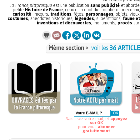
La France pittoresque
est une publication
sans publicité
et aborde 
petite
Histoire de France
, ceux d'un quotidien oublié ou méconnu
curiosité
: mœurs,
traditions
, fêtes,
personnages
, objets, vieu
costumes
, anecdotes historiques,
légendes
, superstitions,
faune et
inventions et découvertes
, monuments,
procès
sur
Même section >
voir les
36 ARTICL
Saisissez votre mail, et
appuyez
sur OK
pour vous
abonner
gratuitement