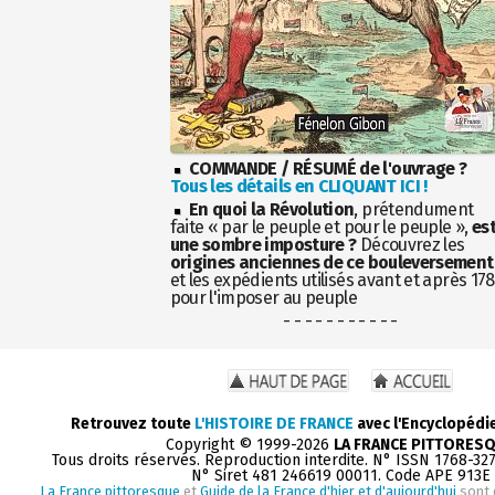
COMMANDE / RÉSUMÉ de l'ouvrage ?
Tous les détails en CLIQUANT ICI !
En quoi la Révolution
, prétendument
faite « par le peuple et pour le peuple »,
es
une sombre imposture ?
Découvrez les
origines anciennes de ce bouleversement
et les expédients utilisés avant et après 17
pour l'imposer au peuple
- - - - - - - - - - -
Retrouvez toute
L'HISTOIRE DE FRANCE
avec l'Encyclopédi
Copyright © 1999-2026
LA FRANCE PITTORES
Tous droits réservés. Reproduction interdite. N° ISSN 1768-32
N° Siret 481 246619 00011. Code APE 913E
La France pittoresque
et
Guide de la France d'hier et d'aujourd'hui
sont 