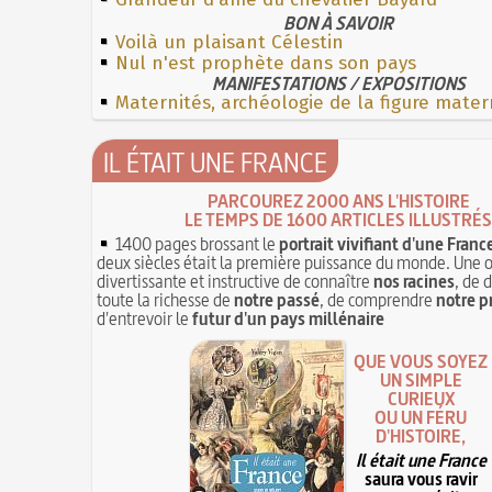
BON À SAVOIR
Voilà un plaisant Célestin
Nul n'est prophète dans son pays
MANIFESTATIONS / EXPOSITIONS
Maternités, archéologie de la figure mater
IL ÉTAIT UNE FRANCE
PARCOUREZ 2000 ANS L'HISTOIRE
LE TEMPS DE 1600 ARTICLES ILLUSTRÉS
1400 pages brossant le
portrait vivifiant d'une Franc
deux siècles était la première puissance du monde. Une 
divertissante et instructive de connaître
nos racines
, de 
toute la richesse de
notre passé
, de comprendre
notre p
d'entrevoir le
futur d'un pays millénaire
QUE VOUS SOYEZ
UN SIMPLE
CURIEUX
OU UN FÉRU
D'HISTOIRE,
Il était une France
saura vous ravir