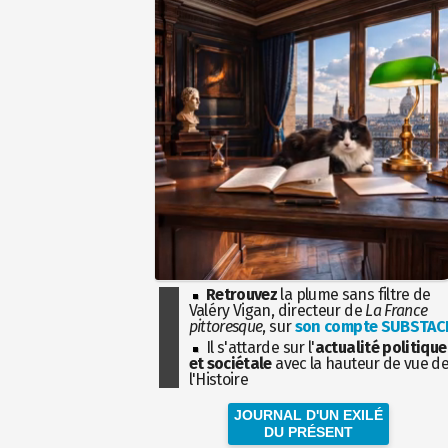
Retrouvez
la plume sans filtre de
Valéry Vigan, directeur de
La France
pittoresque
, sur
son compte SUBSTAC
Il s'attarde sur l'
actualité politique
et sociétale
avec la hauteur de vue d
l'Histoire
JOURNAL D'UN EXILÉ
DU PRÉSENT