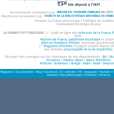
Site déposé à l'INPI
Recommandé notamment par
MAISON DU TOURISME FRANÇAIS
dès 2003
Mentionné notamment par
SIGNETS DE LA BIBLIOTHÈQUE NATIONALE DE FRAN
Services La France pittoresque
|
Politique de confident
L'événement historique du jour
LA FRANCE PITTORESQUE :
1 - Guide en ligne des
richesses de la France d'
1999 :
Histoire de France, patrimoine historique
et cultur
gîtes et chambres d'hôtes
, tourisme, gastronom
2 -
Magazine d'histoire
36 pages couleur depuis 20
une véritable
encyclopédie de la vie d'autrefois
Découvrir des ouvrages sur les communes de nos départements :
Ain
|
Ai
Provence
|
Hautes-Alpes
|
Alpes-Maritimes
Ardèche
|
Ardennes
|
Ariège
|
Aube
|
Aude
|
Aveyro
Magazine
|
Encyclopédie
|
Blog
|
Facebook
|
X
|
LinkedIn
|
VK
|
Instagram
|
YouTube
|
Librairie
|
Paris pittoresque
|
Prénoms
|
Services