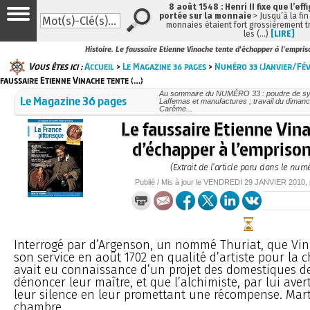
8 août 1548 : Henri II fixe que l’eff
portée sur la monnaie
> Jusqu’à la fin
monnaies étaient fort grossièrement tr
les (…)
[LIRE]
Histoire. Le faussaire Etienne Vinache tente d'échapper à l'empr
Vous êtes ici :
Accueil
>
Le Magazine 36 pages
>
Numéro 33 (Janvier/Fév
faussaire Etienne Vinache tente (…)
Au sommaire du NUMÉRO 33 : poudre de sym
Le Magazine 36 pages
Laffemas et manufactures ; travail du dimanc
Carême...
Le faussaire Etienne Vin
d’échapper à l’empris
(Extrait de l’article paru dans le num
Publié / Mis à jour le
VENDREDI
29 JANVIER 2010
,
Interrogé par d’Argenson, un nommé Thuriat, que Vina
son service en août 1702 en qualité d’artiste pour la ch
avait eu connaissance d’un projet des domestiques de 
dénoncer leur maître, et que l’alchimiste, par lui avert
leur silence en leur promettant une récompense. Mar
chambre...