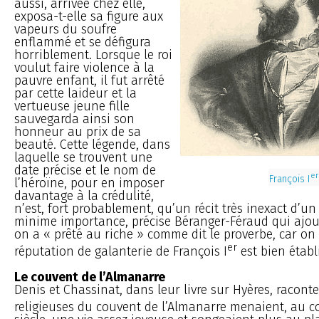
aussi, arrivée chez elle,
exposa-t-elle sa figure aux
vapeurs du soufre
enflammé et se défigura
horriblement. Lorsque le roi
voulut faire violence à la
pauvre enfant, il fut arrêté
par cette laideur et la
vertueuse jeune fille
sauvegarda ainsi son
honneur au prix de sa
beauté. Cette légende, dans
laquelle se trouvent une
date précise et le nom de
er
François I
l’héroïne, pour en imposer
davantage à la crédulité,
n’est, fort probablement, qu’un récit très inexact d’un 
minime importance, précise Béranger-Féraud qui ajou
on a « prêté au riche » comme dit le proverbe, car on
er
réputation de galanterie de François I
est bien établ
Le couvent de l’Almanarre
Denis et Chassinat, dans leur livre sur Hyères, racont
religieuses du couvent de l’Almanarre menaient, au co