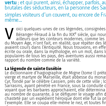
vertu
; et qui purent, ainsi, échapper, parfois, 
brutales des séducteurs, en la personne des Sar
simples visiteurs d’un couvent, ou encore de Fr
même...
V
oici quelques-unes de ces légendes, consignées
e
Béranger-Féraud à la fin du XIX
siècle, qui nou
ailleurs que les conteurs modernes, comme les
du Moyen Age, n’ont fait, en réalité, que répéter des 
avaient cours dans l’Antiquité. Nous trouvons, en effet
écrite ou orale, dans la mythologie, en un mot, dans 
populaires de tous les pays, des aventures aussi rema
rapport du nombre comme de la variété.
La légende de sainte Eusébie
Le dictionnaire d’hagiographie de Migne (tome I) prét
vierge et martyre de Marseille, était abbesse du mona
Cyr, fondé par le célèbre Cassien, près de cette ville ; 
Sarrasins, ayant pénétré en France, sous la conduite
voyant que les barbares approchaient, elle détermina 
au nombre de quarante, à se défigurer le visage afin 
chasteté par un expédient héroïque dont elle fut la 
l’exemple. Elle se coupa elle-même le nez, et toutes f