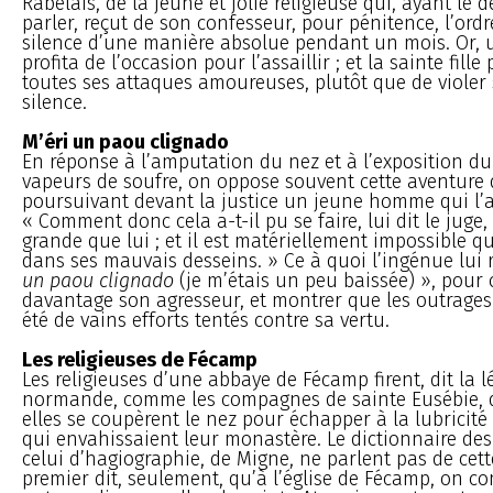
Rabelais, de la jeune et jolie religieuse qui, ayant le 
parler, reçut de son confesseur, pour pénitence, l’ordr
silence d’une manière absolue pendant un mois. Or,
profita de l’occasion pour l’assaillir ; et la sainte fille
toutes ses attaques amoureuses, plutôt que de viole
silence.
M’éri un paou clignado
En réponse à l’amputation du nez et à l’exposition du
vapeurs de soufre, on oppose souvent cette aventure de
poursuivant devant la justice un jeune homme qui l’av
« Comment donc cela a-t-il pu se faire, lui dit le juge,
grande que lui ; et il est matériellement impossible qu’
dans ses mauvais desseins. » Ce à quoi l’ingénue lui 
un paou clignado
(je m’étais un peu baissée) », pour
davantage son agresseur, et montrer que les outrages
été de vains efforts tentés contre sa vertu.
Les religieuses de Fécamp
Les religieuses d’une abbaye de Fécamp firent, dit la 
normande, comme les compagnes de sainte Eusébie, d
elles se coupèrent le nez pour échapper à la lubrici
qui envahissaient leur monastère. Le dictionnaire des
celui d’hagiographie, de Migne, ne parlent pas de cett
premier dit, seulement, qu’à l’église de Fécamp, on co