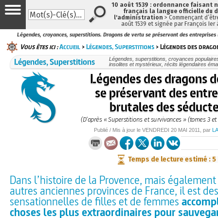
10 août 1539 : ordonnance faisant
français la langue officielle du 
l'administration
> Commençant d’être
août 1539 et signée par François Ier
Légendes, croyances, superstitions. Dragons de vertu se préservant des entreprises
Vous êtes ici :
Accueil
>
Légendes, Superstitions
> Légendes des dragon
Légendes, Superstitions
Légendes, superstitions, croyances populaires, 
insolites et mystérieux, récits légendaires émai
Légendes des dragons d
se préservant des entre
brutales des séduct
(D’après « Superstitions et survivances » (tomes 3 et
Publié / Mis à jour le
VENDREDI
20 MAI 2011
, par
L
Temps de lecture estimé : 5
Dans l’histoire de la Provence, mais égalemen
autres anciennes provinces de France, il est de
sensationnelles de filles et de femmes
accompl
choses les plus extraordinaires pour sauvega