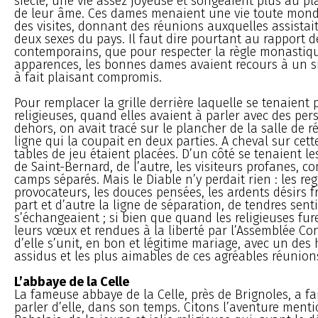
siècle, une vie assez joyeuse et songeaient plus au pl
de leur âme. Ces dames menaient une vie toute mond
des visites, donnant des réunions auxquelles assistai
deux sexes du pays. Il faut dire pourtant au rapport d
contemporains, que pour respecter la règle monastiqu
apparences, les bonnes dames avaient recours à un si
à fait plaisant compromis.
Pour remplacer la grille derrière laquelle se tenaient p
religieuses, quand elles avaient à parler avec des pe
dehors, on avait tracé sur le plancher de la salle de r
ligne qui la coupait en deux parties. A cheval sur cette
tables de jeu étaient placées. D’un côté se tenaient les
de Saint-Bernard, de l’autre, les visiteurs profanes, 
camps séparés. Mais le Diable n’y perdait rien : les re
provocateurs, les douces pensées, les ardents désirs 
part et d’autre la ligne de séparation, de tendres sen
s’échangeaient ; si bien que quand les religieuses fur
leurs vœux et rendues à la liberté par l’Assemblée Con
d’elle s’unit, en bon et légitime mariage, avec un des 
assidus et les plus aimables de ces agréables réunion
L’abbaye de la Celle
La fameuse abbaye de la Celle, près de Brignoles, a f
parler d’elle, dans son temps. Citons l’aventure ment