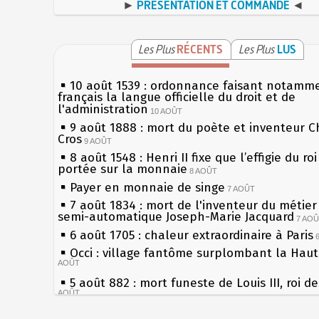
►
PRÉSENTATION ET COMMANDE
◄
Les Plus
RÉCENTS
Les Plus
LUS
10 août 1539 : ordonnance faisant notamm
français la langue officielle du droit et de
l'administration
10 AOÛT
9 août 1888 : mort du poète et inventeur C
Cros
9 AOÛT
8 août 1548 : Henri II fixe que l’effigie du ro
portée sur la monnaie
8 AOÛT
Payer en monnaie de singe
7 AOÛT
7 août 1834 : mort de l'inventeur du métier 
semi-automatique Joseph-Marie Jacquard
7 AO
6 août 1705 : chaleur extraordinaire à Paris
Occi : village fantôme surplombant la Hau
AOÛT
5 août 882 : mort funeste de Louis III, roi d
AOÛT
4 août 1789 : abolition des privilèges par