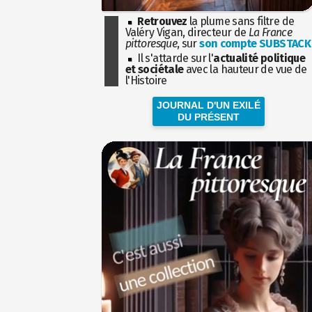
Retrouvez
la plume sans filtre de
Valéry Vigan, directeur de
La France
pittoresque
, sur
son compte SUBSTACK
Il s'attarde sur l'
actualité politique
et sociétale
avec la hauteur de vue de
l'Histoire
JOURNAL D'UN EXILÉ
DU PRÉSENT