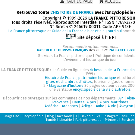
Retrouvez toute
L'HISTOIRE DE FRANCE
avec l'Encyclopédie
Copyright © 1999-2026
LA FRANCE PITTORESQ
Tous droits réservés. Reproduction interdite. N° ISSN 1768-327
N° Siret 481 246619 00011. Code APE 913E
La France pittoresque
et
Guide de la France d'hier et d'aujourd'hui
sont d
Site déposé à l'INPI
Recommandé notamment par...
MAISON DU TOURISME FRANÇAIS
dès 2003 et
L'ALLIANCE FRAN
Services La France pittoresque
|
Politique de confidenti
L'événement historique du jour
LA FRANCE PITTORESQUE :
1 - Guide en ligne des
richesses de la France d'h
1999 :
Histoire de France, patrimoine historique
et culturel
gîtes et chambres d'hôtes
, tourisme, gastronomie
2 -
Magazine d'histoire
36 pages couleur depuis 200
une véritable
encyclopédie de la vie d'autrefois
Découvrir des ouvrages sur les communes de nos départements :
Ain
|
Aisn
Provence
|
Hautes-Alpes
|
Alpes-Maritimes
Ardèche
|
Ardennes
|
Ariège
|
Aube
|
Aude
|
Aveyron
Magazine
|
Encyclopédie
|
Blog
|
Facebook
|
X
|
LinkedIn
|
VK
|
Instagram
|
YouTube
Tumblr
|
Librairie
|
Paris pittoresque
|
Prénoms
|
Services