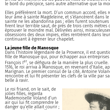
le bord du précipice, sans autre alternative que la mo
Elles préférèrent la mort. D’un commun accord, elle
leur âme à sainte Magdeleine, et s’élancèrent dans le 
sainte ne les abandonna pas ; elles furent soutenues
firent leur terrible saut, de près de trois cents mètres
éprouver le moindre mal. Délivrées ainsi, miraculeus
obsessions des deux impies, elles rentrèrent dans leu
continuant à égrener leur chapelet.
La jeune fille de Manosque
Dans l’histoire légendaire de la Provence, il est quest
fille de Manosque qui, pour échapper aux entreprise
er
François I
, se défigura de la manière la plus cruelle. 
1516, le roi arriva à Manosque, en revenant d’Italie, ap
Marignan. Le premier consul de la cité, Antoine Voland
rencontre et lui fit présenter les clefs de la ville par sa 
belle à ravir.
Le roi friand, on le sait, de
jolies filles, regarda
Mademoiselle Voland d’un
air qui lui fit comprendre le
danger qu’elle allait courir ;