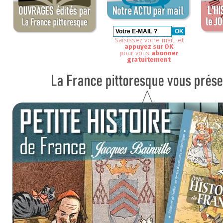
Saisissez votre mail, et
appuyez sur OK
pour vous
abonner
gratuitement