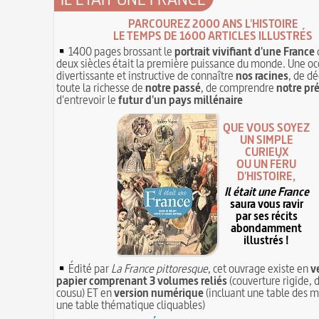
PARCOUREZ 2000 ANS L'HISTOIRE
LE TEMPS DE 1600 ARTICLES ILLUSTRÉS
1400 pages brossant le
portrait vivifiant d'une France
deux siècles était la première puissance du monde. Une oc
divertissante et instructive de connaître
nos racines
, de dé
toute la richesse de
notre passé
, de comprendre
notre pr
d'entrevoir le
futur d'un pays millénaire
QUE VOUS SOYEZ
UN SIMPLE
CURIEUX
OU UN FÉRU
D'HISTOIRE,
Il était une France
saura vous ravir
par ses récits
abondamment
illustrés !
Édité par
La France pittoresque
, cet ouvrage existe en
v
papier comprenant 3 volumes reliés
(couverture rigide, d
cousu) ET en
version numérique
(incluant une table des m
une table thématique cliquables)