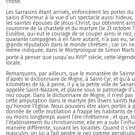
chose.
Les Sarrasins étant arrivés, enfoncèrent les portes du
saisis d’horreur à la vue d’un spectacle aussi hideux,
les saintes épouses de Jésus-Christ, qui obtinrent ain
couronne de la chasteté et du martyre (le 23 octobre 73
Eusébie, qui eut le courage de se couper ainsi le nez, 
quarante compagnes à en faire autant, n’a pas eu, se
grande réputation dans le monde chrétien ; car on ne 
même indiquée, dans le
Martyrologue
de Simon Martin
e
porte à penser que jusqu’au XVII
siècle, cette légend
locale.
Remarquons, par ailleurs, que le monastère de Sainte-
d’après le dictionnaire de Migne, à Saint-Cyr, et qu’à
kilomètres de là, à peine, il y a la petite ville de Sana
appelée Saint-Nazaire, et placée sous le patronage d’u
nez coupé. Dans le dictionnaire de Migne, il n’est pas
cette amputation dans le martyre des divers saints Na
qu’honore l’Église. Nous pouvons être alors portés à 
donnée de cette mutilation a frappé les habitants de 
ou moins longtemps avant l’ère chrétienne ; et que, l
l’établissement du christianisme, elle en a subi l’inf
manière différente, suivant les localités. Quand il s’es
masculin, on lui a fait perdre le nez comme persécutio