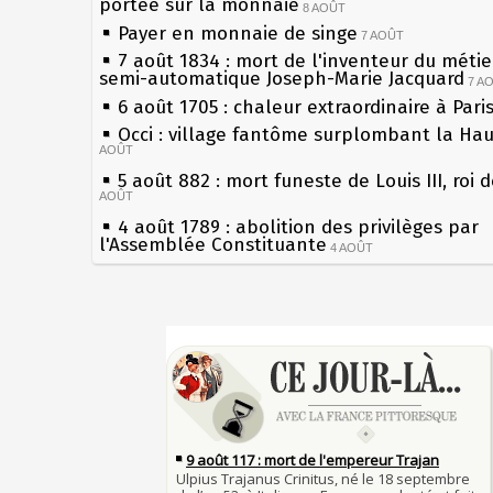
portée sur la monnaie
8 AOÛT
Payer en monnaie de singe
7 AOÛT
7 août 1834 : mort de l'inventeur du métier
semi-automatique Joseph-Marie Jacquard
7 A
6 août 1705 : chaleur extraordinaire à Pari
Occi : village fantôme surplombant la Ha
AOÛT
5 août 882 : mort funeste de Louis III, roi 
AOÛT
4 août 1789 : abolition des privilèges par
l'Assemblée Constituante
4 AOÛT
3 août 1770 : mort du chimiste Guillaume-
Rouelle
3 AOÛT
Musée Jean de La Fontaine : réouverture 
Sécheresses (Grandes), étés caniculaires à
rénovation
les siècles
2 AOÛT
2 août 1802 : Bonaparte est nommé consul
27 mai 1610 : supplice de François Ravailla
AOÛT
du roi Henri IV
1er août 1589 : Henri III est poignardé à S
Pierre qui roule n'amasse pas mousse
par Jacques Clément, moine jacobin
1ER AOÛT
Qui aime bien châtie bien
31 juillet 1899 : décret instaurant les mou
Tout vient à point à qui sait attendre
boîtes aux lettres en fonte de Léon Mougeo
François II (né le 19 janvier 1544, mort le