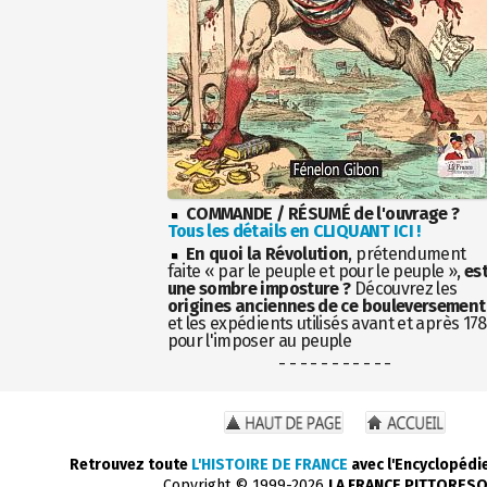
COMMANDE / RÉSUMÉ de l'ouvrage ?
Tous les détails en CLIQUANT ICI !
En quoi la Révolution
, prétendument
faite « par le peuple et pour le peuple »,
es
une sombre imposture ?
Découvrez les
origines anciennes de ce bouleversement
et les expédients utilisés avant et après 17
pour l'imposer au peuple
- - - - - - - - - - -
Retrouvez toute
L'HISTOIRE DE FRANCE
avec l'Encyclopédi
Copyright © 1999-2026
LA FRANCE PITTORES