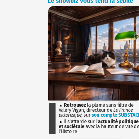
Le showbiz vous tend la sébile
Retrouvez
la plume sans filtre de
Valéry Vigan, directeur de
La France
pittoresque
, sur
son compte SUBSTAC
Il s'attarde sur l'
actualité politique
et sociétale
avec la hauteur de vue d
l'Histoire