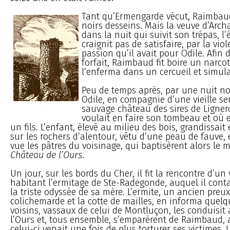
Tant qu’Ermengarde vécut, Raimbau
noirs desseins. Mais la veuve d’Ar
dans la nuit qui suivit son trépas, l
craignit pas de satisfaire, par la vio
passion qu’il avait pour Odile. Afin
forfait, Raimbaud fit boire un narcot
l’enferma dans un cercueil et simul
Peu de temps après, par une nuit noi
Odile, en compagnie d’une vieille se
sauvage château des sires de Lignero
voulait en faire son tombeau et où 
un fils. L’enfant, élevé au milieu des bois, grandissait 
sur les rochers d’alentour, vêtu d’une peau de fauve, 
vue les pâtres du voisinage, qui baptisèrent alors le
Château de l’Ours
.
Un jour, sur les bords du Cher, il fit la rencontre d’un
habitant l’ermitage de Ste-Radegonde, auquel il conta
la triste odyssée de sa mère. L’ermite, un ancien preux
colichemarde et la cotte de mailles, en informa quel
voisins, vassaux de celui de Montluçon, les conduisit
l’Ours et, tous ensemble, s’emparèrent de Raimbaud
celui-ci venait une fois de plus torturer ses victimes. 