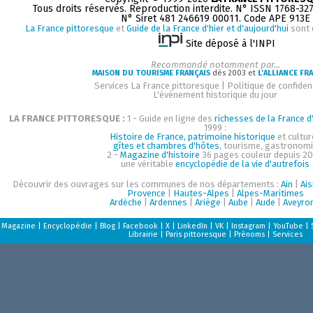
Tous droits réservés. Reproduction interdite. N° ISSN 1768-32
N° Siret 481 246619 00011. Code APE 913E
La France pittoresque
et
Guide de la France d'hier et d'aujourd'hui
sont 
Site déposé à l'INPI
Recommandé notamment par...
MAISON DU TOURISME FRANÇAIS
dès 2003 et
L'ALLIANCE FR
Services La France pittoresque
|
Politique de confident
L'événement historique du jour
LA FRANCE PITTORESQUE :
1 - Guide en ligne des
richesses de la France d'
1999 :
Histoire de France, patrimoine historique
et cultur
gîtes et chambres d'hôtes
, tourisme, gastronom
2 -
Magazine d'histoire
36 pages couleur depuis 20
une véritable
encyclopédie de la vie d'autrefois
Découvrir des ouvrages sur les communes de nos départements :
Ain
|
Ai
Provence
|
Hautes-Alpes
|
Alpes-Maritimes
Ardèche
|
Ardennes
|
Ariège
|
Aube
|
Aude
|
Aveyro
Magazine
|
Encyclopédie
|
Blog
|
Facebook
|
X
|
LinkedIn
|
VK
|
Instagram
|
YouTube
|
Librairie
|
Paris pittoresque
|
Prénoms
|
Services