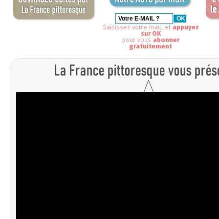
Saisissez votre mail, et
appuyez
sur OK
pour vous
abonner
gratuitement