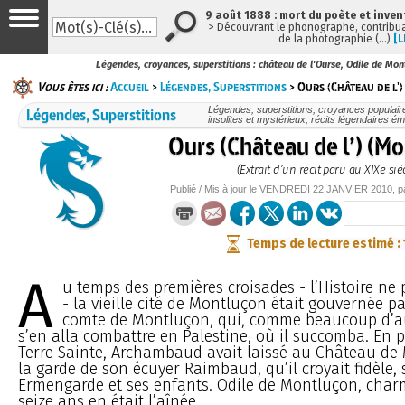
9 août 1888 : mort du poète et inven
> Découvrant le phonographe, contribuan
de la photographie (…)
[L
Légendes, croyances, superstitions : château de l'Ourse, Odile de Montl
Vous êtes ici :
Accueil
>
Légendes, Superstitions
> Ours (Château de l'
Légendes, Superstitions
Légendes, superstitions, croyances populaires,
insolites et mystérieux, récits légendaires éma
Ours (Château de l’) (M
(Extrait d’un récit paru au XIXe siè
Publié / Mis à jour le
VENDREDI
22 JANVIER 2010
, 
Temps de lecture estimé :
A
u temps des premières croisades - l’Histoire ne 
- la vieille cité de Montluçon était gouvernée 
comte de Montluçon, qui, comme beaucoup d’au
s’en alla combattre en Palestine, où il succomba. En 
Terre Sainte, Archambaud avait laissé au Château de
la garde de son écuyer Raimbaud, qu’il croyait fidèle
Ermengarde et ses enfants. Odile de Montluçon, cha
seize ans en était l’aînée.