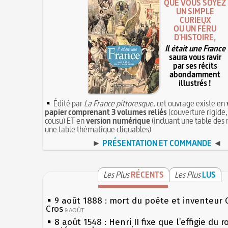
QUE VOUS SOYEZ
UN SIMPLE
CURIEUX
OU UN FÉRU
D'HISTOIRE,
Il était une France
saura vous ravir
par ses récits
abondamment
illustrés !
Édité par
La France pittoresque
, cet ouvrage existe en
papier comprenant 3 volumes reliés
(couverture rigide,
cousu) ET en
version numérique
(incluant une table des 
une table thématique cliquables)
►
PRÉSENTATION ET COMMANDE
◄
Les Plus
RÉCENTS
Les Plus
LUS
9 août 1888 : mort du poète et inventeur 
Cros
9 AOÛT
8 août 1548 : Henri II fixe que l’effigie du r