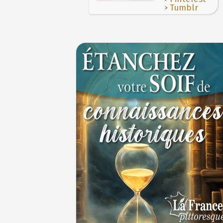
des Francs à Noyon
>
Tumblr
3 JUILLET
Maternités, archéologie de la figure mate
JUILLET
Le masque de l'ingérence ou le peuple so
1ER JUILLET