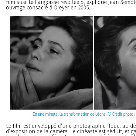
film suscite l’angoisse révoltée », explique Jean Sémo
ouvrage consacré à Dreyer en 2005.
En une minute, la transformation de Léone. © Crédit photo : 
Le film est enveloppé d’une photographie floue, au d
d’exposition de la caméra. Le cinéaste est séduit, et g