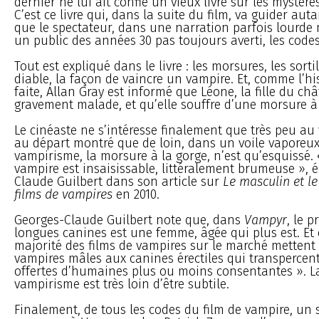
dernier ne lui ait confié un vieux livre sur les mystèr
C’est ce livre qui, dans la suite du film, va guider au
que le spectateur, dans une narration parfois lourde m
un public des années 30 pas toujours averti, les code
Tout est expliqué dans le livre : les morsures, les sortil
diable, la façon de vaincre un vampire. Et, comme l’his
faite, Allan Gray est informé que Léone, la fille du ch
gravement malade, et qu’elle souffre d’une morsure à 
Le cinéaste ne s’intéresse finalement que très peu au 
au départ montré que de loin, dans un voile vaporeux
vampirisme, la morsure à la gorge, n’est qu’esquissé. 
vampire est insaisissable, littéralement brumeuse », é
Claude Guilbert dans son article sur
Le masculin et le
films de vampires
en 2010.
Georges-Claude Guilbert note que, dans
Vampyr
, le 
longues canines est une femme, âgée qui plus est. Et 
majorité des films de vampires sur le marché mettent
vampires mâles aux canines érectiles qui transpercent
offertes d’humaines plus ou moins consentantes ». 
vampirisme est très loin d’être subtile.
Finalement, de tous les codes du film de vampire, un