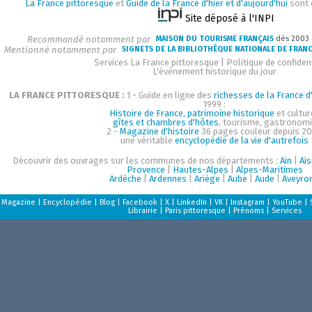
La France pittoresque
et
Guide de la France d'hier et d'aujourd'hui
sont 
Site déposé à l'INPI
Recommandé notamment par
MAISON DU TOURISME FRANÇAIS
dès 2003
Mentionné notamment par
SIGNETS DE LA BIBLIOTHÈQUE NATIONALE DE FRAN
Services La France pittoresque
|
Politique de confident
L'événement historique du jour
LA FRANCE PITTORESQUE :
1 - Guide en ligne des
richesses de la France d'
1999 :
Histoire de France, patrimoine historique
et cultur
gîtes et chambres d'hôtes
, tourisme, gastronom
2 -
Magazine d'histoire
36 pages couleur depuis 20
une véritable
encyclopédie de la vie d'autrefois
Découvrir des ouvrages sur les communes de nos départements :
Ain
|
Ai
Provence
|
Hautes-Alpes
|
Alpes-Maritimes
Ardèche
|
Ardennes
|
Ariège
|
Aube
|
Aude
|
Aveyro
Magazine
|
Encyclopédie
|
Blog
|
Facebook
|
X
|
LinkedIn
|
VK
|
Instagram
|
YouTube
|
Librairie
|
Paris pittoresque
|
Prénoms
|
Services