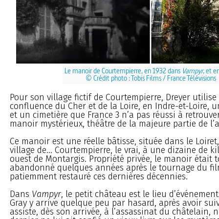
Le manoir de Courtempierre, en 1932 dans
Vampyr
, et e
© Crédit photo : Tobis Films / France Télévisions
Pour son village fictif de Courtempierre, Dreyer utilise
confluence du Cher et de la Loire, en Indre-et-Loire, u
et un cimetière que France 3 n’a pas réussi à retrouve
manoir mystérieux, théâtre de la majeure partie de l’a
Ce manoir est une réelle bâtisse, située dans le Loiret,
village de... Courtempierre, le vrai, à une dizaine de 
ouest de Montargis. Propriété privée, le manoir était 
abandonné quelques années après le tournage du film.
patiemment restauré ces dernières décennies.
Dans
Vampyr
, le petit château est le lieu d’événement
Gray y arrive quelque peu par hasard, après avoir suiv
assiste, dès son arrivée, à l’assassinat du châtelain,