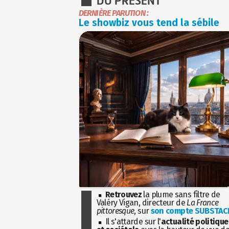
DU PRÉSENT
DERNIÈRE PARUTION :
Le showbiz vous tend la sébile
Retrouvez
la plume sans filtre de
Valéry Vigan, directeur de
La France
pittoresque
, sur
son compte SUBSTAC
Il s'attarde sur l'
actualité politique