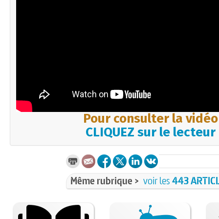
Pour consulter la vidéo
CLIQUEZ sur le lecteur
Même rubrique >
voir les
443 ARTIC