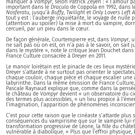
manquer à
Vampyr
, selon Patrick Zeyen : « l’amour pa
important dans le
Dracula
de Coppola en 1992, dans l
Nosferatu
, jusqu’à
Buffy
,
Twilight
et
Only Lovers Left A
tout y est : l’auberge inquiétante, le voyage de nulle p
(attention au spoiler) la mise à mort du vampire, do
cercueil, par un pieu dans le cœur.
De façon générale, Courtempierre est, dans
Vampyr
, 
ne sait pas où on est, on n’a pas à le savoir, on sait 
dans le mystère », note le critique Jean Douchet dan
France Culture consacrée à Dreyer en 2011.
Le manoir loirétain est le pinacle de ces lieux mystérie
Dreyer s’attarde à ne surtout pas orienter le spectateu
chaque couloir, chaque pièce et chaque escalier une 
labyrinthe. Dans la même émission de France Culture, 
Pascale Raynaud explique que, comme dans la pensée 
le château de
Vampyr
devient « un observatoire du cie
des termes plus accessibles, « un lieu propice à l’ém
l’imagination, l’apparition de phénomènes inconscien
C’est pour cette raison que le cinéaste s’attarde plus 
conséquences du vampirisme que sur le vampire lui-
transformation progressive de Léone, la fille du châte
vulnérable à diabolique. « Plus que l’effroi physique, 