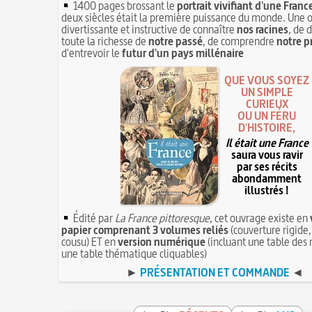
1400 pages brossant le
portrait vivifiant d'une Franc
deux siècles était la première puissance du monde. Une 
divertissante et instructive de connaître
nos racines
, de 
toute la richesse de
notre passé
, de comprendre
notre p
d'entrevoir le
futur d'un pays millénaire
QUE VOUS SOYEZ
UN SIMPLE
CURIEUX
OU UN FÉRU
D'HISTOIRE,
Il était une France
saura vous ravir
par ses récits
abondamment
illustrés !
Édité par
La France pittoresque
, cet ouvrage existe en
papier comprenant 3 volumes reliés
(couverture rigide,
cousu) ET en
version numérique
(incluant une table des 
une table thématique cliquables)
►
PRÉSENTATION ET COMMANDE
◄