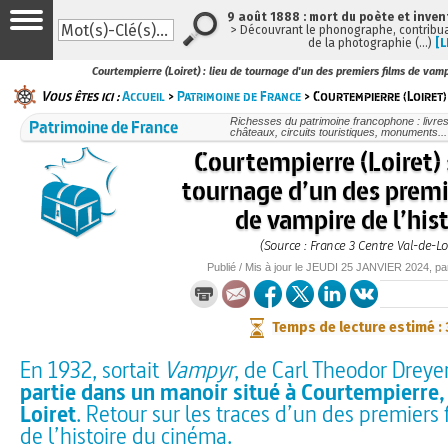
9 août 1888 : mort du poète et inven
> Découvrant le phonographe, contribuan
de la photographie (…)
[L
Courtempierre (Loiret) : lieu de tournage d'un des premiers films de vampi
Vous êtes ici :
Accueil
>
Patrimoine de France
> Courtempierre (Loiret) 
Patrimoine de France
Richesses du patrimoine francophone : livre
châteaux, circuits touristiques, monuments...
Courtempierre (Loiret) :
tournage d’un des premi
de vampire de l’his
(Source : France 3 Centre Val-de-Lo
Publié / Mis à jour le
JEUDI
25 JANVIER 2024
, p
Temps de lecture estimé :
En 1932, sortait
Vampyr
, de Carl Theodor Dreye
partie dans un manoir situé à Courtempierre,
Loiret
. Retour sur les traces d’un des premiers
de l’histoire du cinéma.