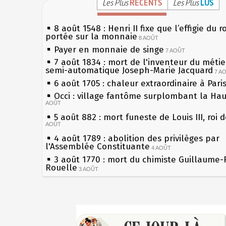
Les Plus
RÉCENTS
Les Plus
LUS
8 août 1548 : Henri II fixe que l’effigie du r
portée sur la monnaie
8 AOÛT
Payer en monnaie de singe
7 AOÛT
7 août 1834 : mort de l'inventeur du métier
semi-automatique Joseph-Marie Jacquard
7 A
6 août 1705 : chaleur extraordinaire à Pari
Occi : village fantôme surplombant la Ha
AOÛT
5 août 882 : mort funeste de Louis III, roi 
AOÛT
4 août 1789 : abolition des privilèges par
l'Assemblée Constituante
4 AOÛT
3 août 1770 : mort du chimiste Guillaume-
Rouelle
3 AOÛT
Musée Jean de La Fontaine : réouverture 
rénovation
2 AOÛT
2 août 1802 : Bonaparte est nommé consul
Sécheresses (Grandes), étés caniculaires à
AOÛT
les siècles
1er août 1589 : Henri III est poignardé à S
27 mai 1610 : supplice de François Ravailla