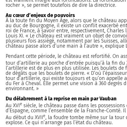
rocher », se permet toutefois de dire la directrice.
Au cœur d’enjeux de pouvoirs
À la toute fin du Moyen Âge, alors que le château ap
au duc de Bourgogne, il existe un conflit exacerbé entr
roi de France, à savoir entre, respectivement, Charles 
Louis XI. « Le château est vraiment un objet de convoiti
plusieurs fois assiégé, notamment par les Suisses, alli
château passe alors d’une main à l’autre », explique 
Pendant cette période, le château est refortifié. On a
tour d’artillerie au porche d’entrée puisqu’à la fin du
l’artillerie est de plus en plus utilisée. Les boulets de
de dégâts que les boulets de pierre. « D’où l’épaisseu
tour d’artillerie, qui existe toujours et qu’on appelle 
du Fer à Cheval. Elle permet une vision à 360 degrés du
environnant. »
Du délabrement à la reprise en main par Vauban
e
Au XVI
siècle, le château passe dans les possessions
d’Espagne, comme l’ensemble de la Franche-Comté. Il e
e
Au début du XVII
, la foudre tombe même sur la tour 
explose. Ce qui n’arrange pas l’état du château.