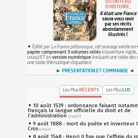
OU UN FÉRU
D'HISTOIRE,
Il était une France
saura vous ravir
par ses récits
abondamment
illustrés !
Édité par
La France pittoresque
, cet ouvrage existe en
papier comprenant 3 volumes reliés
(couverture rigide,
cousu) ET en
version numérique
(incluant une table des 
une table thématique cliquables)
►
PRÉSENTATION ET COMMANDE
◄
Les Plus
RÉCENTS
Les Plus
LUS
10 août 1539 : ordonnance faisant notam
français la langue officielle du droit et de
l'administration
10 AOÛT
9 août 1888 : mort du poète et inventeur 
Cros
9 AOÛT
8 août 1548 : Henri II fixe que l’effigie du r