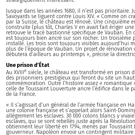
Jusque dans les années 1680, il n’est pas prioritaire. 
Savoyards se liguent contre Louis XIV. « Comme on cr
par la Suisse, le château est rénové. Une cinquième e
construite (plus tôt, Charles V en avait fait ériger un
retrouve le tracé bastionné spécifique de Vauban. En 
est toujours bien ancré sur son rocher. Un troisième p
installé. Les trois sont toujours visibles aujourd’hui 
plus de l’époque de Vauban. Un projet de rénovation d
débutera d’ailleurs au printemps », précise la directric
Une prison d’État
e
Au XVIII
siècle, le château est transformé en prison d’
des prisonniers prestigieux qui feront du site un haut
commémoration. Outre l’histoire assez « romantique 
celle de Toussaint Louverture ancre l’édifice dans le p
de la France.
« Il s’agissait d’un général de l’armée française en Haï
une colonie française et s’appelait alors Saint-Doming
allègrement les esclaves. 30 000 colons blancs y vivai
esclaves, qui se sont rebellés juste après la Révolution
obtiennent leur liberté en 1794, menés par Toussaint
gouverneur. Napoléon envoie un contingent militaire