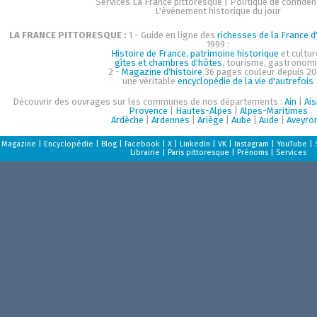
Services La France pittoresque
|
Politique de confident
L'événement historique du jour
LA FRANCE PITTORESQUE :
1 - Guide en ligne des
richesses de la France d'
1999 :
Histoire de France, patrimoine historique
et cultur
gîtes et chambres d'hôtes
, tourisme, gastronom
2 -
Magazine d'histoire
36 pages couleur depuis 20
une véritable
encyclopédie de la vie d'autrefois
Découvrir des ouvrages sur les communes de nos départements :
Ain
|
Ai
Provence
|
Hautes-Alpes
|
Alpes-Maritimes
Ardèche
|
Ardennes
|
Ariège
|
Aube
|
Aude
|
Aveyro
Magazine
|
Encyclopédie
|
Blog
|
Facebook
|
X
|
LinkedIn
|
VK
|
Instagram
|
YouTube
|
Librairie
|
Paris pittoresque
|
Prénoms
|
Services