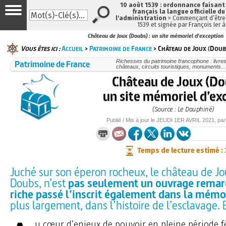
10 août 1539 : ordonnance faisan
français la langue officielle du
l'administration
> Commençant d’être 
1539 et signée par François Ier 
Château de Joux (Doubs) : un site mémoriel d’exception
Vous êtes ici :
Accueil
>
Patrimoine de France
> Château de Joux (Doubs)
Patrimoine de France
Richesses du patrimoine francophone : livre
châteaux, circuits touristiques, monuments...
Château de Joux (Dou
un site mémoriel d’ex
(Source : Le Dauphiné)
Publié / Mis à jour le
JEUDI
1ER AVRIL 2021
, pa
Temps de lecture estimé :
Juché sur son éperon rocheux, le château de Jo
Doubs, n’est
pas seulement un ouvrage remar
riche passé l’inscrit également dans la mémo
plus largement, dans l’histoire de l’esclavage. 
u cœur d’enjeux de pouvoir en pleine période f