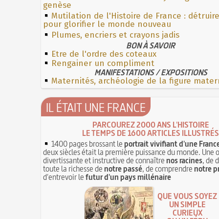
genèse
Mutilation de l'Histoire de France : détruir
pour glorifier le monde nouveau
Plumes, encriers et crayons jadis
BON À SAVOIR
Etre de l'ordre des coteaux
Rengainer un compliment
MANIFESTATIONS / EXPOSITIONS
Maternités, archéologie de la figure mater
IL ÉTAIT UNE FRANCE
PARCOUREZ 2000 ANS L'HISTOIRE
LE TEMPS DE 1600 ARTICLES ILLUSTRÉS
1400 pages brossant le
portrait vivifiant d'une Franc
deux siècles était la première puissance du monde. Une 
divertissante et instructive de connaître
nos racines
, de 
toute la richesse de
notre passé
, de comprendre
notre p
d'entrevoir le
futur d'un pays millénaire
QUE VOUS SOYEZ
UN SIMPLE
CURIEUX