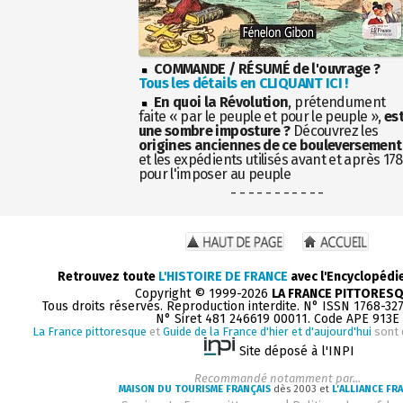
COMMANDE / RÉSUMÉ de l'ouvrage ?
Tous les détails en CLIQUANT ICI !
En quoi la Révolution
, prétendument
faite « par le peuple et pour le peuple »,
es
une sombre imposture ?
Découvrez les
origines anciennes de ce bouleversement
et les expédients utilisés avant et après 17
pour l'imposer au peuple
- - - - - - - - - - -
Retrouvez toute
L'HISTOIRE DE FRANCE
avec l'Encyclopédi
Copyright © 1999-2026
LA FRANCE PITTORES
Tous droits réservés. Reproduction interdite. N° ISSN 1768-32
N° Siret 481 246619 00011. Code APE 913E
La France pittoresque
et
Guide de la France d'hier et d'aujourd'hui
sont 
Site déposé à l'INPI
Recommandé notamment par...
MAISON DU TOURISME FRANÇAIS
dès 2003 et
L'ALLIANCE FR