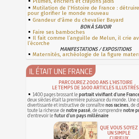
Plumes, encriers et crayons jadis
Mutilation de l'Histoire de France : détruir
pour glorifier le monde nouveau
Grandeur d'âme du chevalier Bayard
BON À SAVOIR
Faire ses bamboches
Il fait comme l’anguille de Melun, il crie a
l’écorche
MANIFESTATIONS / EXPOSITIONS
Maternités, archéologie de la figure mater
IL ÉTAIT UNE FRANCE
PARCOUREZ 2000 ANS L'HISTOIRE
LE TEMPS DE 1600 ARTICLES ILLUSTRÉS
1400 pages brossant le
portrait vivifiant d'une Franc
deux siècles était la première puissance du monde. Une 
divertissante et instructive de connaître
nos racines
, de 
toute la richesse de
notre passé
, de comprendre
notre p
d'entrevoir le
futur d'un pays millénaire
QUE VOUS SOYEZ
UN SIMPLE
CURIEUX