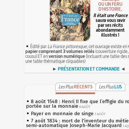
OU UN FÉRU
D'HISTOIRE,
Il était une France
saura vous ravir
par ses récits
abondamment
illustrés !
Édité par
La France pittoresque
, cet ouvrage existe en
papier comprenant 3 volumes reliés
(couverture rigide,
cousu) ET en
version numérique
(incluant une table des 
une table thématique cliquables)
►
PRÉSENTATION ET COMMANDE
◄
Les Plus
RÉCENTS
Les Plus
LUS
8 août 1548 : Henri II fixe que l’effigie du r
portée sur la monnaie
8 AOÛT
Payer en monnaie de singe
7 AOÛT
7 août 1834 : mort de l'inventeur du métier
semi-automatique Joseph-Marie Jacquard
7 A