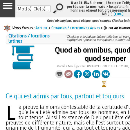
8 août 1548 : Henri II fixe que l’eff
portée sur la monnaie
> Jusqu’à la fin
monnaies étaient fort grossièrement tr
les (…)
[LIRE]
Quod ab omnibus, quod ubique, quod semper. Citation lati
Vous êtes ici :
Accueil
>
Citations / locutions latines
> Quod ab omnibu
Citations / locutions
Citations et locutions latines utilisées en fr
latines
expliquées ; phrases françaises d’auteurs cél
Quod ab omnibus, quod
quod semper
Publié / Mis à jour le
DIMANCHE
10 JUILLET 2016
,
Ce qui est admis par tous, partout et toujours
L
a preuve la moins contestable de la certitude d’u
qu’elle ait été admise par tous les hommes, en t
tout temps. Ainsi l’existence de Dieu peut être 
preuves de différente nature, mais elle l’est surtout 
unanime de l’humanité, qui a partout et toujours ado