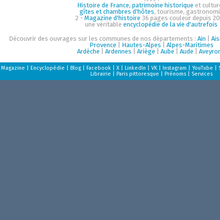
Histoire de France, patrimoine historique
et cultur
gîtes et chambres d'hôtes
, tourisme, gastronom
2 -
Magazine d'histoire
36 pages couleur depuis 20
une véritable
encyclopédie de la vie d'autrefois
Découvrir des ouvrages sur les communes de nos départements :
Ain
|
Ai
Provence
|
Hautes-Alpes
|
Alpes-Maritimes
Ardèche
|
Ardennes
|
Ariège
|
Aube
|
Aude
|
Aveyro
Magazine
|
Encyclopédie
|
Blog
|
Facebook
|
X
|
LinkedIn
|
VK
|
Instagram
|
YouTube
|
Librairie
|
Paris pittoresque
|
Prénoms
|
Services