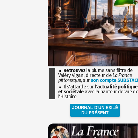
Retrouvez
la plume sans filtre de
Valéry Vigan, directeur de
La France
pittoresque
, sur
son compte SUBSTAC
Il s'attarde sur l'
actualité politique
et sociétale
avec la hauteur de vue d
l'Histoire
JOURNAL D'UN EXILÉ
DU PRÉSENT