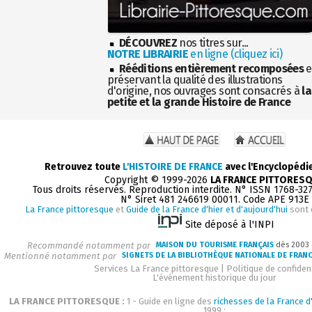
DÉCOUVREZ
nos titres sur...
NOTRE LIBRAIRIE
en ligne (cliquez ici)
Rééditions entièrement recomposées
e
préservant la qualité des illustrations
d'origine, nos ouvrages sont consacrés à
la
petite et la grande Histoire de France
Retrouvez toute
L'HISTOIRE DE FRANCE
avec l'Encyclopédi
Copyright © 1999-2026
LA FRANCE PITTORES
Tous droits réservés. Reproduction interdite. N° ISSN 1768-32
N° Siret 481 246619 00011. Code APE 913E
La France pittoresque
et
Guide de la France d'hier et d'aujourd'hui
sont 
Site déposé à l'INPI
Recommandé notamment par
MAISON DU TOURISME FRANÇAIS
dès 2003
Mentionné notamment par
SIGNETS DE LA BIBLIOTHÈQUE NATIONALE DE FRAN
Services La France pittoresque
|
Politique de confident
L'événement historique du jour
LA FRANCE PITTORESQUE :
1 - Guide en ligne des
richesses de la France d'
1999 :