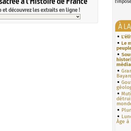
acrée à l'Histoire de France
l'impos
et découvrez les extraits en ligne !
À L
L'él
Le m
peuple
Sous
histo
média
Gra
Bayar
Gouf
géolo
Muti
détrui
monde
Plum
Lun
Âge à 