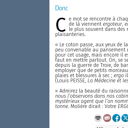
Donc
C
e mot se rencontre à chaqu
de là viennent
ergoteur
,
e
le plus souvent dans des
plaisanteries.
« Le coton passe, aux yeux de l
peu convenable au pansement d
pour cet usage, mais encore il e
faut en mettre partout. On, se 
depuis la guerre de Troie, de ba
employer que de petits morceaux
plaies et blessures à sec ;
ergo
i
(Louis PEISSE,
La Médecine et le
« Admirez la beauté du raisonn
nous l’observons dans nos cabine
mystérieux agent que l’on nomme
tonne
. Molière dirait : Votre
ERG