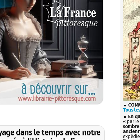
COMM
Tous les
En qu
« par le
sombre 
yage dans le temps avec notre
ancienn
expédien