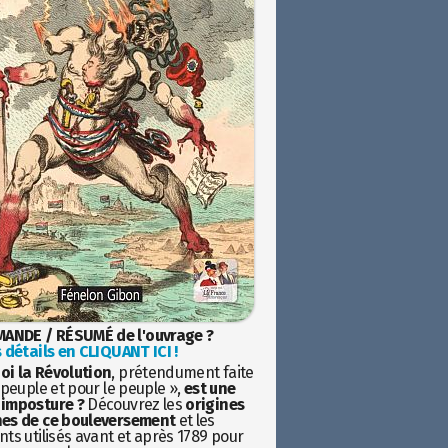
ANDE / RÉSUMÉ de l'ouvrage ?
 détails en CLIQUANT ICI !
oi la Révolution
, prétendument faite
 peuple et pour le peuple »,
est une
imposture ?
Découvrez les
origines
es de ce bouleversement
et les
ts utilisés avant et après 1789 pour