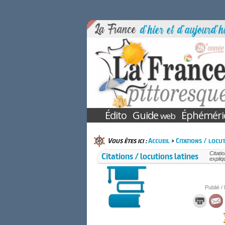
Édito
Guide
Éphéméri
web
Vous êtes ici :
Accueil
>
Citations / locut
Citations / locutions latines
Citati
expliq
Publié /