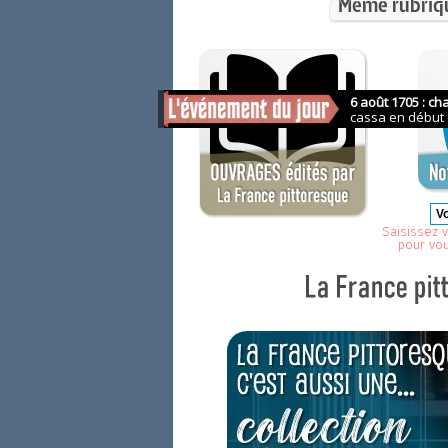
Même rubriq
Saisissez v
pour vo