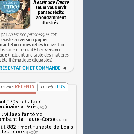
Il était une France
saura vous ravir
par ses récits
abondamment
illustrés !
 par
La France pittoresque
, cet
 existe en
version papier
ant 3 volumes reliés
(couverture
dos carré et cousu) ET en
version
que
(incluant une table des matières
table thématique cliquables)
RÉSENTATION ET COMMANDE
◄
Les Plus
RÉCENTS
Les Plus
LUS
oût 1705 : chaleur
rdinaire à Paris
6 AOÛT
 : village fantôme
ombant la Haute-Corse
5 AOÛT
oût 882 : mort funeste de Louis
oi des Francs
5 AOÛT