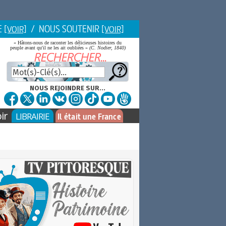
E
/ NOUS SOUTENIR
[VOIR]
[VOIR]
« Hâtons-nous de raconter les délicieuses histoires du
peuple avant qu'il ne les ait oubliées »
(C. Nodier, 1840)
NOUS REJOINDRE SUR...
ir
LIBRAIRIE
Il était une France