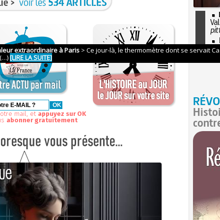
ue >
voir les
534 ARTICLES
Val
pit
I
so
l'H
RÉVO
Histo
otre mail, et
appuyez sur OK
contr
us
abonner gratuitement