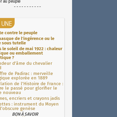
er au peuple
- - - - - - - - - - -
A UNE
ite contre le peuple
asque de l'ingérence ou le
 sous tutelle
 le soleil de mai 1922 : chaleur
rique ou emballement
tique ?
ndeur d'âme du chevalier
d
fre de Padirac : merveille
gique explorée en 1889
lation de l'Histoire de France :
re le passé pour glorifier le
 nouveau
es, encriers et crayons jadis
ettes : instrument du Moyen
l'obscure genèse
BON À SAVOIR