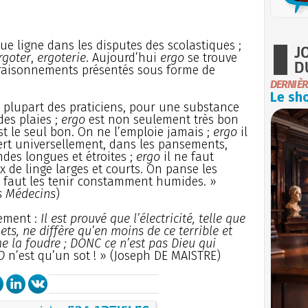
e ligne dans les disputes des scolastiques ;
J
rgoter
,
ergoterie
. Aujourd’hui
ergo
se trouve
D
 raisonnements présentés sous forme de
DERNIÈR
Le sho
a plupart des praticiens, pour une substance
es plaies ;
ergo
est non seulement très bon
st le seul bon. On ne l’emploie jamais ;
ergo
il
sert universellement, dans les pansements,
ndes longues et étroites ;
ergo
il ne faut
 de linge larges et courts. On panse les
l faut les tenir constamment humides. »
s Médecins
)
ement :
Il est prouvé que l’électricité, telle que
ts, ne diffère qu’en moins de ce terrible et
 la foudre ; DONC ce n’est pas Dieu qui
O
n’est qu’un sot ! » (Joseph DE MAISTRE)