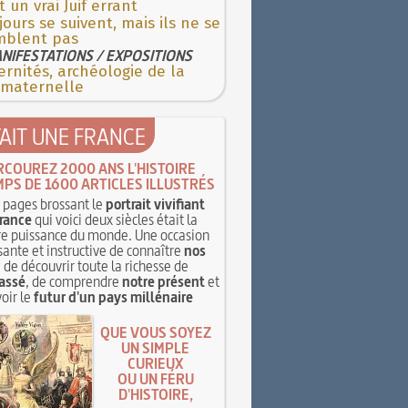
t un vrai Juif errant
jours se suivent, mais ils ne se
mblent pas
NIFESTATIONS / EXPOSITIONS
rnités, archéologie de la
 maternelle
TAIT UNE FRANCE
RCOUREZ 2000 ANS L'HISTOIRE
MPS DE 1600 ARTICLES ILLUSTRÉS
pages brossant le
portrait vivifiant
rance
qui voici deux siècles était la
e puissance du monde. Une occasion
sante et instructive de connaître
nos
, de découvrir toute la richesse de
assé
, de comprendre
notre présent
et
oir le
futur d'un pays millénaire
QUE VOUS SOYEZ
UN SIMPLE
CURIEUX
OU UN FÉRU
D'HISTOIRE,