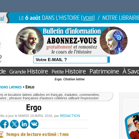
6 août
DANS L'HISTOIRE
/ NOTRE LIBRAIRI
LE
[VOIR]
de
Histoire
Histoire
Patrimoine
À Savo
Grande
Petite
Ergo. Citation latine
ions latines
> Ergo
ons et locutions latines utilisées en français, traduites, commentées,
uées ; phrases françaises d’auteurs célèbres utilisant l’expression.
Ergo
 Mis à jour le
MARDI
19 AVRIL 2016
, par
REDACTION
Temps de lecture estimé : 1 mn