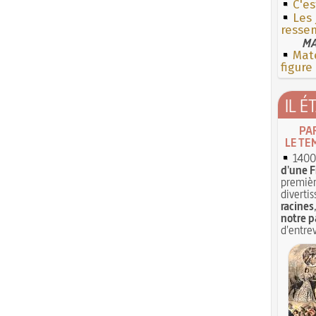
C'es
Les 
resse
MA
Mate
figure
IL É
PA
LE TE
1400 
d'une F
premièr
divertis
racines
notre p
d'entrev