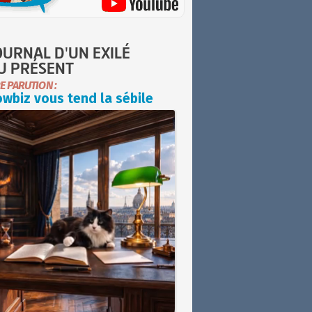
OURNAL D'UN EXILÉ
U PRÉSENT
E PARUTION :
wbiz vous tend la sébile