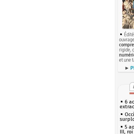
Édité
ouvrage
compren
rigide, 
numéri
et une 
►
P
6 a
extrao
Occi
surpl
5 a
III, r