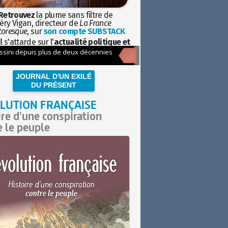
Retrouvez
la plume sans filtre de
éry Vigan, directeur de
La France
toresque
, sur
son compte SUBSTACK
l s'attarde sur l'
actualité politique et
ciétale
avec la hauteur de vue de
istoire
JOURNAL D'UN EXILÉ
DU PRÉSENT
LUTION FRANÇAISE
ire d'une conspiration
e le peuple