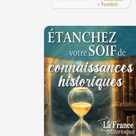
Le masque de l'ingérence ou le peuple sou
>
Tumblr
1ER JUILLET
1er juillet 1903 : début du premier Tour de 
cycliste
1ER JUILLET
30 juin 1559 : Henri II est mortellement ble
coup de lance lors d’un tournoi
30 JUIN