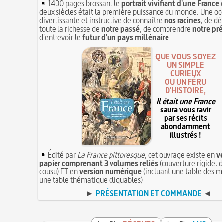
1400 pages brossant le
portrait vivifiant d'une France
deux siècles était la première puissance du monde. Une oc
divertissante et instructive de connaître
nos racines
, de dé
toute la richesse de
notre passé
, de comprendre
notre pr
d'entrevoir le
futur d'un pays millénaire
QUE VOUS SOYEZ
UN SIMPLE
CURIEUX
OU UN FÉRU
D'HISTOIRE,
Il était une France
saura vous ravir
par ses récits
abondamment
illustrés !
Édité par
La France pittoresque
, cet ouvrage existe en
v
papier comprenant 3 volumes reliés
(couverture rigide, d
cousu) ET en
version numérique
(incluant une table des m
une table thématique cliquables)
►
PRÉSENTATION ET COMMANDE
◄