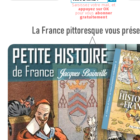
Saisissez votre mail, et
appuyez sur OK
pour vous
abonner
gratuitement