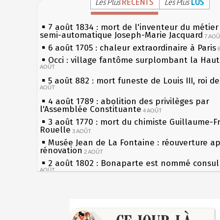
Les Plus
RÉCENTS
Les Plus
LUS
7 août 1834 : mort de l'inventeur du métier 
semi-automatique Joseph-Marie Jacquard
7 AO
6 août 1705 : chaleur extraordinaire à Paris
Occi : village fantôme surplombant la Hau
AOÛT
5 août 882 : mort funeste de Louis III, roi d
AOÛT
4 août 1789 : abolition des privilèges par
l'Assemblée Constituante
4 AOÛT
3 août 1770 : mort du chimiste Guillaume-F
Rouelle
3 AOÛT
Musée Jean de La Fontaine : réouverture a
rénovation
2 AOÛT
2 août 1802 : Bonaparte est nommé consul 
AOÛT
1er août 1589 : Henri III est poignardé à Sa
par Jacques Clément, moine jacobin
1ER AOÛT
Sécheresses (Grandes), étés caniculaires à 
31 juillet 1899 : décret instaurant les moug
les siècles
boîtes aux lettres en fonte de Léon Mougeot
27 mai 1610 : supplice de François Ravaillac