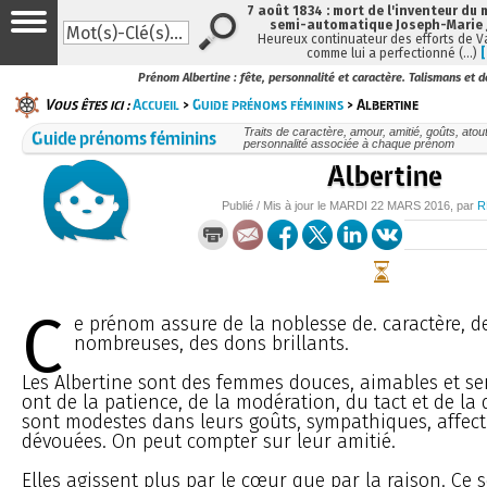
7 août 1834 : mort de l'inventeur du 
semi-automatique Joseph-Marie
Heureux continuateur des efforts de V
comme lui a perfectionné (…)
Prénom Albertine : fête, personnalité et caractère. Talismans et d
Vous êtes ici :
Accueil
>
Guide prénoms féminins
> Albertine
Guide prénoms féminins
Traits de caractère, amour, amitié, goûts, atou
personnalité associée à chaque prénom
Albertine
Publié / Mis à jour le
MARDI
22 MARS 2016
, par
R
C
e prénom assure de la noblesse de. caractère, d
nombreuses, des dons brillants.
Les Albertine sont des femmes douces, aimables et ser
ont de la patience, de la modération, du tact et de la d
sont modestes dans leurs goûts, sympathiques, affec
dévouées. On peut compter sur leur amitié.
Elles agissent plus par le cœur que par la raison. Ce