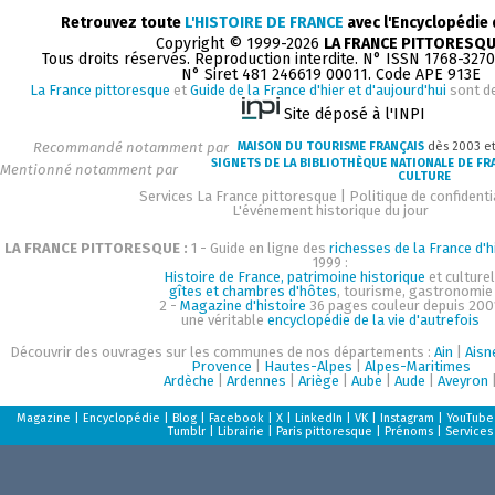
Retrouvez toute
L'HISTOIRE DE FRANCE
avec l'Encyclopédie
Copyright © 1999-2026
LA FRANCE PITTORESQ
Tous droits réservés. Reproduction interdite. N° ISSN 1768-327
N° Siret 481 246619 00011. Code APE 913E
La France pittoresque
et
Guide de la France d'hier et d'aujourd'hui
sont d
Site déposé à l'INPI
Recommandé notamment par
MAISON DU TOURISME FRANÇAIS
dès 2003 e
SIGNETS DE LA BIBLIOTHÈQUE NATIONALE DE FR
Mentionné notamment par
CULTURE
Services La France pittoresque
|
Politique de confidenti
L'événement historique du jour
LA FRANCE PITTORESQUE :
1 - Guide en ligne des
richesses de la France d'h
1999 :
Histoire de France, patrimoine historique
et culturel
gîtes et chambres d'hôtes
, tourisme, gastronomie
2 -
Magazine d'histoire
36 pages couleur depuis 200
une véritable
encyclopédie de la vie d'autrefois
Découvrir des ouvrages sur les communes de nos départements :
Ain
|
Aisn
Provence
|
Hautes-Alpes
|
Alpes-Maritimes
Ardèche
|
Ardennes
|
Ariège
|
Aube
|
Aude
|
Aveyron
Magazine
|
Encyclopédie
|
Blog
|
Facebook
|
X
|
LinkedIn
|
VK
|
Instagram
|
YouTube
Tumblr
|
Librairie
|
Paris pittoresque
|
Prénoms
|
Services