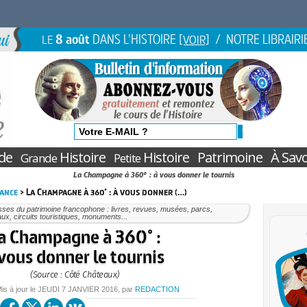
8 août
DANS L'HISTOIRE
/ NOTRE LIBRAIRI
LE
[VOIR]
de
Histoire
Histoire
Patrimoine
À Savo
Grande
Petite
La Champagne à 360° : à vous donner le tournis
rance
> La Champagne à 360° : à vous donner (…)
ses du patrimoine francophone : livres, revues, musées, parcs,
ux, circuits touristiques, monuments...
a Champagne à 360° :
vous donner le tournis
(Source : Côté Châteaux)
Mis à jour le
JEUDI
7 JANVIER 2016
, par
REDACTION