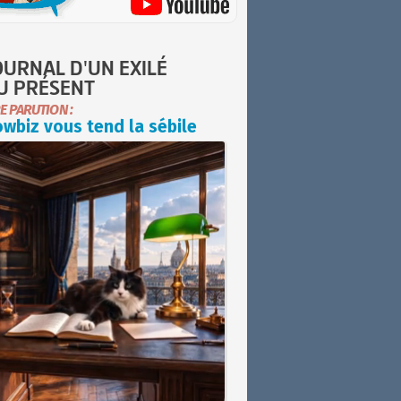
OURNAL D'UN EXILÉ
U PRÉSENT
E PARUTION :
wbiz vous tend la sébile