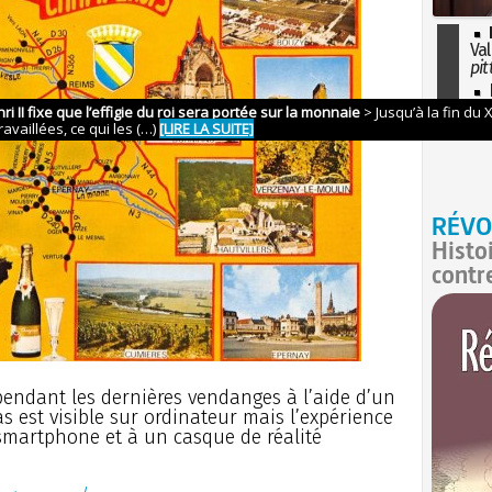
Val
pit
I
so
l'H
RÉVO
Histo
contr
pendant les dernières vendanges à l’aide d’un
 est visible sur ordinateur mais l’expérience
smartphone et à un casque de réalité