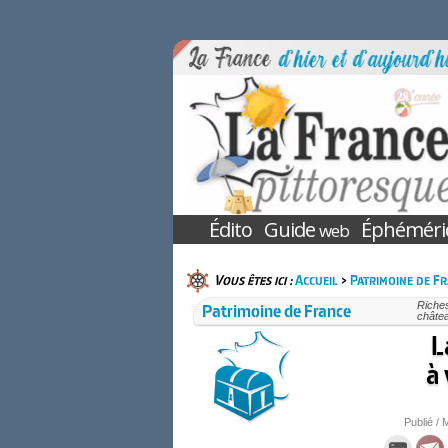
Édito
Guide
Éphéméri
web
Vous êtes ici :
Accueil
>
Patrimoine de F
Patrimoine de France
Riches
châtea
L
à 
Publié / 