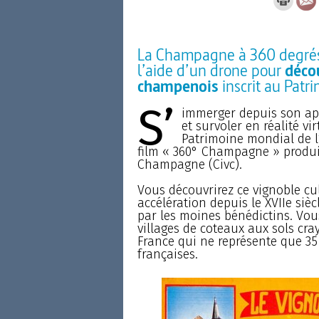
La Champagne à 360 degrés,
l’aide d’un drone pour
décou
champenois
inscrit au Patr
S’
immerger depuis son a
et survoler en réalité vi
Patrimoine mondial de l
film « 360° Champagne » produit
Champagne (Civc).
Vous découvrirez ce vignoble cu
accélération depuis le XVIIe si
par les moines bénédictins. Vou
villages de coteaux aux sols cra
France qui ne représente que 35 
françaises.