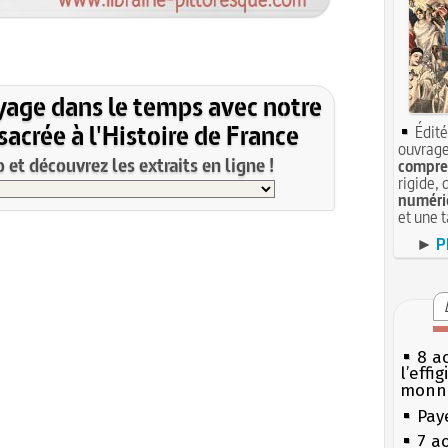
yage dans le temps avec notre
acrée à l'Histoire de France
Édité
ouvrage
et découvrez les extraits en ligne !
compren
rigide, 
numéri
et une 
►
P
8 ao
l’effi
monn
Pay
7 a