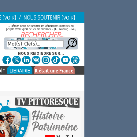
E
/ NOUS SOUTENIR
[VOIR]
[VOIR]
« Hâtons-nous de raconter les délicieuses histoires du
peuple avant qu'il ne les ait oubliées »
(C. Nodier, 1840)
NOUS REJOINDRE SUR...
ir
LIBRAIRIE
Il était une France