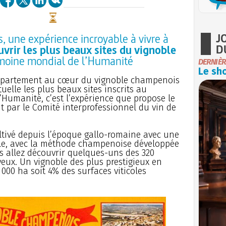
J
 une expérience incroyable à vivre à
D
vrir les plus beaux sites du vignoble
imoine mondial de l’Humanité
DERNIÈR
Le sho
ppartement au cœur du vignoble champenois
rtuelle les plus beaux sites inscrits au
’Humanité, c’est l’expérience que propose le
 par le Comité interprofessionnel du vin de
ltivé depuis l’époque gallo-romaine avec une
ècle, avec la méthode champenoise développée
s allez découvrir quelques-uns des 320
yeux. Un vignoble des plus prestigieux en
000 ha soit 4% des surfaces viticoles