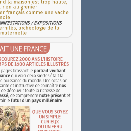
nd la maison est trop haute,
 a rien au grenier
ler français comme une vache
nole
NIFESTATIONS / EXPOSITIONS
rnités, archéologie de la
 maternelle
TAIT UNE FRANCE
RCOUREZ 2000 ANS L'HISTOIRE
MPS DE 1600 ARTICLES ILLUSTRÉS
pages brossant le
portrait vivifiant
rance
qui voici deux siècles était la
e puissance du monde. Une occasion
sante et instructive de connaître
nos
, de découvrir toute la richesse de
assé
, de comprendre
notre présent
et
oir le
futur d'un pays millénaire
QUE VOUS SOYEZ
UN SIMPLE
CURIEUX
OU UN FÉRU