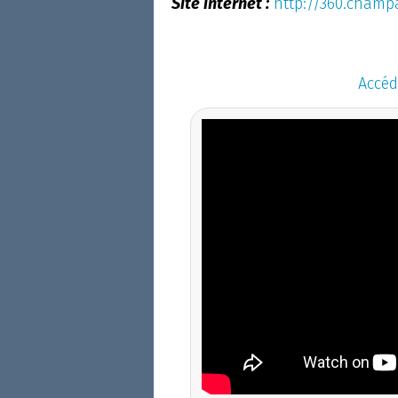
Site internet :
http://360.cham
Accéd