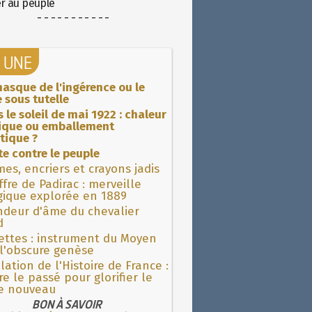
er au peuple
- - - - - - - - - - -
A UNE
asque de l'ingérence ou le
 sous tutelle
 le soleil de mai 1922 : chaleur
rique ou emballement
tique ?
ite contre le peuple
es, encriers et crayons jadis
fre de Padirac : merveille
gique explorée en 1889
ndeur d'âme du chevalier
d
ettes : instrument du Moyen
l'obscure genèse
lation de l'Histoire de France :
re le passé pour glorifier le
 nouveau
BON À SAVOIR