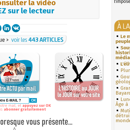
nsulter la vidéo
l'impos
Z sur le lecteur
À L
Le m
ue >
voir les
443 ARTICLES
peuple
Sous
histo
média
L'él
Plum
Gouf
géolo
Gra
Bayar
Lun
Âge à 
otre mail, et
appuyez sur OK
us
abonner gratuitement
Muti
détrui
monde