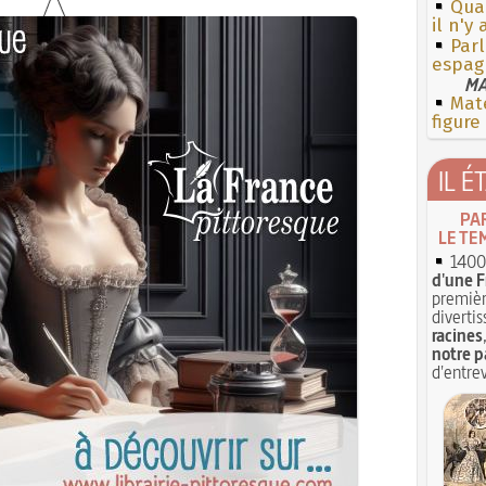
Qua
il n'y
Par
espag
MA
Mate
figure
IL É
PA
LE TE
1400 
d'une F
premièr
divertis
racines
notre p
d'entrev