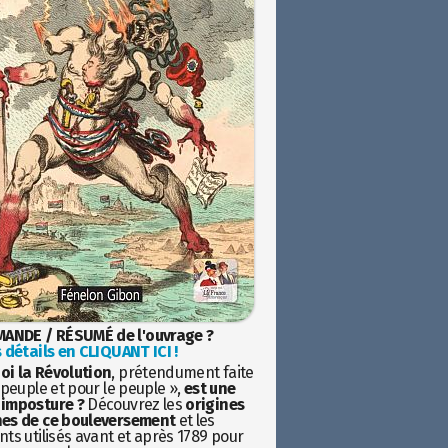
ANDE / RÉSUMÉ de l'ouvrage ?
 détails en CLIQUANT ICI !
oi la Révolution
, prétendument faite
 peuple et pour le peuple »,
est une
imposture ?
Découvrez les
origines
es de ce bouleversement
et les
ts utilisés avant et après 1789 pour