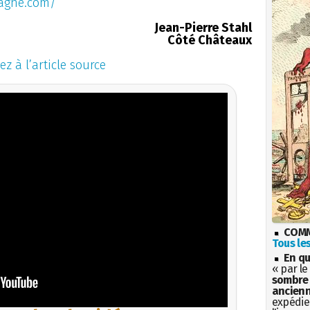
pagne.com/
Jean-Pierre Stahl
Côté Châteaux
ez à l’article source
COMM
Tous les
En qu
« par le
sombre 
ancienn
expédien