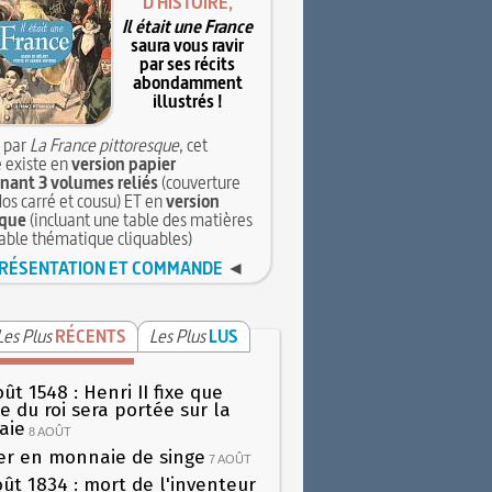
D'HISTOIRE,
Il était une France
saura vous ravir
par ses récits
abondamment
illustrés !
 par
La France pittoresque
, cet
 existe en
version papier
ant 3 volumes reliés
(couverture
dos carré et cousu) ET en
version
que
(incluant une table des matières
table thématique cliquables)
RÉSENTATION ET COMMANDE
◄
Les Plus
RÉCENTS
Les Plus
LUS
ût 1548 : Henri II fixe que
gie du roi sera portée sur la
aie
8 AOÛT
er en monnaie de singe
7 AOÛT
oût 1834 : mort de l'inventeur