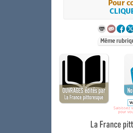
Pour co
CLIQUE
Même rubriq
Saisissez v
pour vo