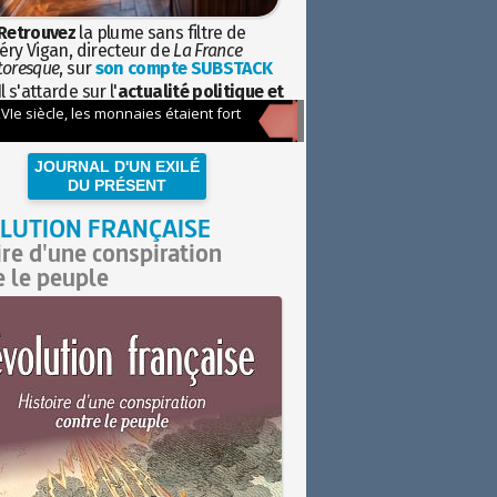
Retrouvez
la plume sans filtre de
éry Vigan, directeur de
La France
toresque
, sur
son compte SUBSTACK
l s'attarde sur l'
actualité politique et
ciétale
avec la hauteur de vue de
istoire
JOURNAL D'UN EXILÉ
DU PRÉSENT
LUTION FRANÇAISE
ire d'une conspiration
e le peuple