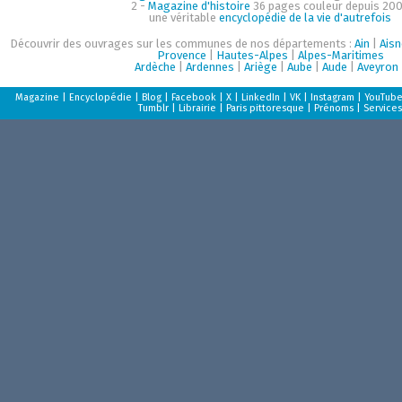
2 -
Magazine d'histoire
36 pages couleur depuis 200
une véritable
encyclopédie de la vie d'autrefois
Découvrir des ouvrages sur les communes de nos départements :
Ain
|
Aisn
Provence
|
Hautes-Alpes
|
Alpes-Maritimes
Ardèche
|
Ardennes
|
Ariège
|
Aube
|
Aude
|
Aveyron
Magazine
|
Encyclopédie
|
Blog
|
Facebook
|
X
|
LinkedIn
|
VK
|
Instagram
|
YouTub
Tumblr
|
Librairie
|
Paris pittoresque
|
Prénoms
|
Services