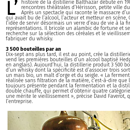
L’
histoire de la distillerie Balthazar débute en 19
rencontres théâtrales d’Hérisson, petite ville du 
Après un spectacle qui raconte le massacre d’
qui avait bu de l’alcool, l’acteur et metteur en scène, O
l’idée de servir désormais un verre d’eau de vie à la fi
représentations. Il bricole un alambic de fortune et 
recherche sur la sélection des céréales et le vieillisse
fabriquer du whisky.
3 500 bouteilles par an
Dix-sept ans plus tard, il est au point, crée la distiller
vend les premières bouteilles d’un alcool baptisé He
en anglais). Aujourd’hui, la distillerie produit 3 500 b
d’un whisky dont la spécificité est d’associer trois sort
un maïs bio, un malt d’orge et du seigle. « La ferment
réalisée sans filtration de la matière, c’est-à-dire que 
toujours présente pendant la fermentation et la distil
double chauffe, qui permet d’obtenir quatre catégorie
une mérite le vieillissement », précise David Faverot, q
l’entreprise.