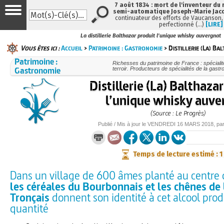
7 août 1834 : mort de l'inventeur du 
semi-automatique Joseph-Marie Jac
continuateur des efforts de Vaucanson,
perfectionné (…)
[LIRE]
La distillerie Balthazar produit l’unique whisky auvergnat
Vous êtes ici :
Accueil
>
Patrimoine : Gastronomie
> Distillerie (La) Ba
Patrimoine :
Richesses du patrimoine de France : spéciali
Gastronomie
terroir. Producteurs de spécialités de la gast
Distillerie (La) Balthaza
l’unique whisky auve
(Source : Le Progrès)
Publié / Mis à jour le
VENDREDI
16 MARS 2018
, pa
Temps de lecture estimé : 1
Dans un village de 600 âmes planté au centre 
les céréales du Bourbonnais et les chênes de 
Tronçais
donnent son identité à cet alcool prod
quantité