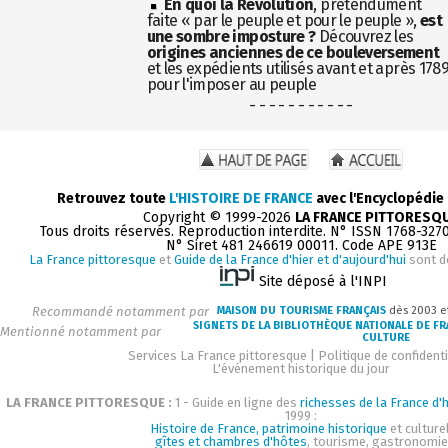
En quoi la Révolution
, prétendument
faite « par le peuple et pour le peuple »,
est
une sombre imposture ?
Découvrez les
origines anciennes de ce bouleversement
et les expédients utilisés avant et après 178
pour l'imposer au peuple
- - - - - - - - - - -
Retrouvez toute
L'HISTOIRE DE FRANCE
avec l'Encyclopédie
Copyright © 1999-2026
LA FRANCE PITTORESQ
Tous droits réservés. Reproduction interdite. N° ISSN 1768-327
N° Siret 481 246619 00011. Code APE 913E
La France pittoresque
et
Guide de la France d'hier et d'aujourd'hui
sont d
Site déposé à l'INPI
Recommandé notamment par
MAISON DU TOURISME FRANÇAIS
dès 2003 e
SIGNETS DE LA BIBLIOTHÈQUE NATIONALE DE F
Mentionné notamment par
CULTURE
Services La France pittoresque
|
Politique de confidenti
L'événement historique du jour
LA FRANCE PITTORESQUE :
1 - Guide en ligne des
richesses de la France d'h
1999 :
Histoire de France, patrimoine historique
et culturel
gîtes et chambres d'hôtes
, tourisme, gastronomie