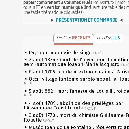
papier comprenant 3 volumes reliés
(couverture rigide, 
cousu) ET en
version numérique
(incluant une table des m
une table thématique cliquables)
►
PRÉSENTATION ET COMMANDE
◄
Les Plus
RÉCENTS
Les Plus
LUS
Payer en monnaie de singe
7 AOÛT
7 août 1834 : mort de l'inventeur du métier 
semi-automatique Joseph-Marie Jacquard
7 AO
6 août 1705 : chaleur extraordinaire à Paris
Occi : village fantôme surplombant la Hau
AOÛT
5 août 882 : mort funeste de Louis III, roi d
AOÛT
4 août 1789 : abolition des privilèges par
l'Assemblée Constituante
4 AOÛT
3 août 1770 : mort du chimiste Guillaume-F
Rouelle
3 AOÛT
Musée Jean de La Fontaine : réouverture a