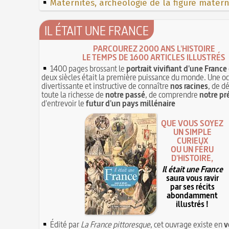
Maternités, archéologie de la figure mater
IL ÉTAIT UNE FRANCE
PARCOUREZ 2000 ANS L'HISTOIRE
LE TEMPS DE 1600 ARTICLES ILLUSTRÉS
1400 pages brossant le
portrait vivifiant d'une France
deux siècles était la première puissance du monde. Une o
divertissante et instructive de connaître
nos racines
, de d
toute la richesse de
notre passé
, de comprendre
notre pr
d'entrevoir le
futur d'un pays millénaire
QUE VOUS SOYEZ
UN SIMPLE
CURIEUX
OU UN FÉRU
D'HISTOIRE,
Il était une France
saura vous ravir
par ses récits
abondamment
illustrés !
Édité par
La France pittoresque
, cet ouvrage existe en
v