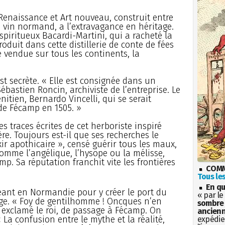
enaissance et Art nouveau, construit entre
n vin normand, a l’extravagance en héritage.
 spiritueux Bacardi-Martini, qui a racheté la
duit dans cette distillerie de conte de fées
vendue sur tous les continents, la
st secrète. « Elle est consignée dans un
ébastien Roncin, archiviste de l’entreprise. Le
itien, Bernardo Vincelli, qui se serait
 de Fécamp en 1505. »
es traces écrites de cet herboriste inspiré
. Toujours est-il que ses recherches le
ir apothicaire », censé guérir tous les maux,
omme l’angélique, l’hysope ou la mélisse,
amp. Sa réputation franchit vite les frontières
COMM
Tous les
En qu
ant en Normandie pour y créer le port du
« par le
age. « Foy de gentilhomme ! Oncques n’en
sombre 
it exclamé le roi, de passage à Fécamp. On
ancienn
« La confusion entre le mythe et la réalité,
expédien