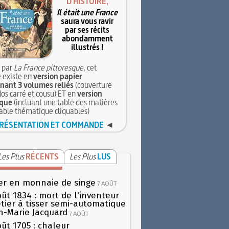
D'HISTOIRE,
Il était une France
saura vous ravir
par ses récits
abondamment
illustrés !
 par
La France pittoresque
, cet
 existe en
version papier
ant 3 volumes reliés
(couverture
dos carré et cousu) ET en
version
que
(incluant une table des matières
table thématique cliquables)
RÉSENTATION ET COMMANDE
◄
Les Plus
RÉCENTS
Les Plus
LUS
er en monnaie de singe
7 AOÛT
oût 1834 : mort de l'inventeur
tier à tisser semi-automatique
h-Marie Jacquard
7 AOÛT
oût 1705 : chaleur