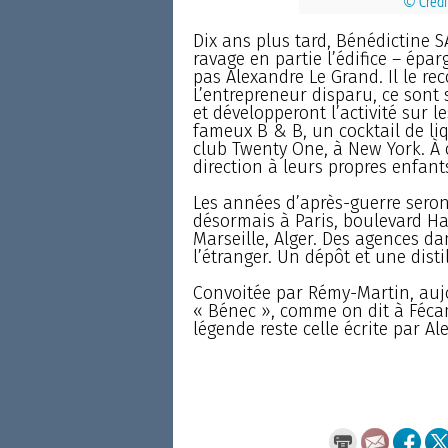
© Crédi
Dix ans plus tard, Bénédictine S
ravage en partie l’édifice – ép
pas Alexandre Le Grand. Il le re
L’entrepreneur disparu, ce sont 
et développeront l’activité sur 
fameux B & B, un cocktail de l
club Twenty One, à New York. À 
direction à leurs propres enfant
Les années d’après-guerre seront 
désormais à Paris, boulevard H
Marseille, Alger. Des agences dan
l’étranger. Un dépôt et une disti
Convoitée par Rémy-Martin, aujo
« Bénec », comme on dit à Fécamp
légende reste celle écrite par A