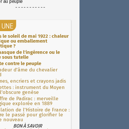
er au peuple
- - - - - - - - - - -
A UNE
 le soleil de mai 1922 : chaleur
rique ou emballement
tique ?
asque de l'ingérence ou le
 sous tutelle
ite contre le peuple
ndeur d'âme du chevalier
d
es, encriers et crayons jadis
ettes : instrument du Moyen
l'obscure genèse
fre de Padirac : merveille
gique explorée en 1889
lation de l'Histoire de France :
re le passé pour glorifier le
 nouveau
BON À SAVOIR