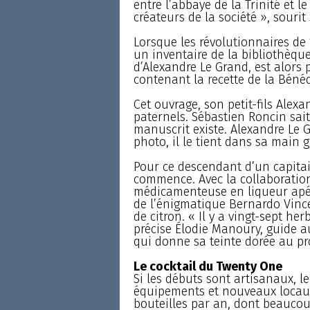
entre l’abbaye de la Trinité et 
créateurs de la société », souri
Lorsque les révolutionnaires de 17
un inventaire de la bibliothèque 
d’Alexandre Le Grand, est alors p
contenant la recette de la Bénéd
Cet ouvrage, son petit-fils Alexa
paternels. Sébastien Roncin sait
manuscrit existe. Alexandre Le 
photo, il le tient dans sa main 
Pour ce descendant d’un capita
commence. Avec la collaboratio
médicamenteuse en liqueur apéri
de l’énigmatique Bernardo Vincell
de citron. « Il y a vingt-sept he
précise Élodie Manoury, guide au
qui donne sa teinte dorée au pro
Le cocktail du Twenty One
Si les débuts sont artisanaux, l
équipements et nouveaux locaux.
bouteilles par an, dont beaucoup