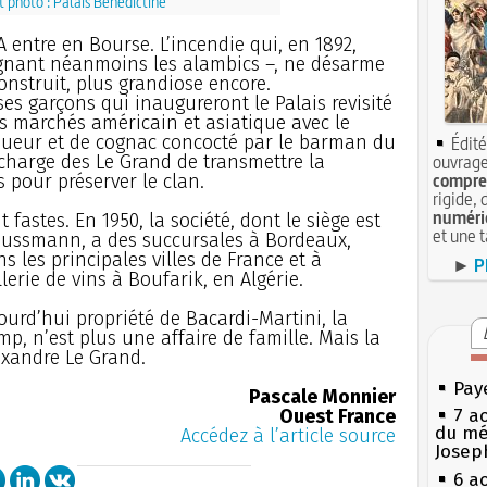
t photo : Palais Bénédictine
A entre en Bourse. L’incendie qui, en 1892,
argnant néanmoins les alambics –, ne désarme
construit, plus grandiose encore.
ses garçons qui inaugureront le Palais revisité
les marchés américain et asiatique avec le
iqueur et de cognac concocté par le barman du
Édité
charge des Le Grand de transmettre la
ouvrage
compren
s pour préserver le clan.
rigide, 
numéri
fastes. En 1950, la société, dont le siège est
et une 
aussmann, a des succursales à Bordeaux,
s les principales villes de France et à
►
P
llerie de vins à Boufarik, en Algérie.
urd’hui propriété de Bacardi-Martini, la
, n’est plus une affaire de famille. Mais la
lexandre Le Grand.
Pay
Pascale Monnier
Ouest France
7 a
du mé
Accédez à l’article source
Josep
6 a