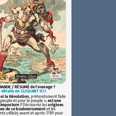
ANDE / RÉSUMÉ de l'ouvrage ?
 détails en CLIQUANT ICI !
oi la Révolution
, prétendument faite
 peuple et pour le peuple »,
est une
imposture ?
Découvrez les
origines
es de ce bouleversement
et les
ts utilisés avant et après 1789 pour