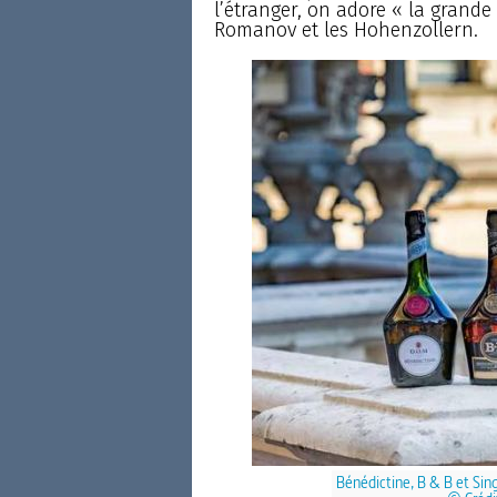
l’étranger, on adore « la grande
Romanov et les Hohenzollern.
Bénédictine, B & B et Sing