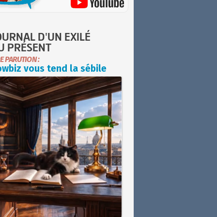
OURNAL D'UN EXILÉ
U PRÉSENT
E PARUTION :
wbiz vous tend la sébile