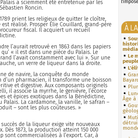
l'impos
le Palais a sciemment été entretenue par les
t Sébastien Roncin.
89 prient les religieux de quitter le cloître,
est réalisé. Prosper Élie Couillard, grand-père
À L
rocureur fiscal. Il acquiert un recueil
ictine.
Sous
histo
ndre l’aurait retrouvé en 1863 dans les papiers
média
 qu’ « il est dans une pièce du Palais. Le
Le m
Grand l’avait constamment avec lui ». Sur une
peuple
gauche, un verre de liqueur dans la droite.
L'él
ine de navire, la conquête du monde
Gra
n d’un pharmacien, il transforme une boisson
Bayar
tive et digestive. Aux composants originels
Plum
i, il associe la myrrhe, le genièvre, l’écorce
Lun
rbes et épices exotiques dans la Bénédictine,
Âge à 
 Palais. La cardamone, la vanille, le safran –
Gouf
duit – sont les plus coûteuses. »
géolo
Muti
détrui
e succès de la liqueur exige vite nouveaux
monde
 Dès 1873, la production atteint 150 000
 sont commercialisées à l’export. Car, à