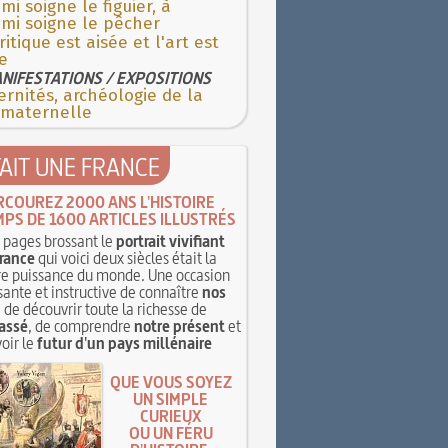
ami soigne le figuier, à
mi soigne le pêcher
ritique est aisée et l'art est
le
NIFESTATIONS / EXPOSITIONS
rnités, archéologie de la
 maternelle
TAIT UNE FRANCE
RCOUREZ 2000 ANS L'HISTOIRE
MPS DE 1600 ARTICLES ILLUSTRÉS
pages brossant le
portrait vivifiant
rance
qui voici deux siècles était la
e puissance du monde. Une occasion
sante et instructive de connaître
nos
, de découvrir toute la richesse de
assé
, de comprendre
notre présent
et
oir le
futur d'un pays millénaire
QUE VOUS SOYEZ
UN SIMPLE
CURIEUX
OU UN FÉRU