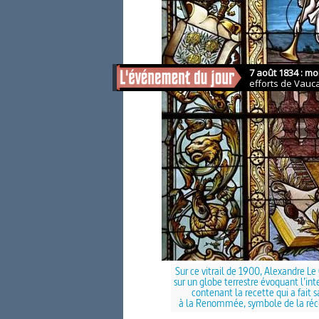
Sur ce vitrail de 1900, Alexandre L
sur un globe terrestre évoquant l’int
contenant la recette qui a fait s
à la Renommée, symbole de la récl