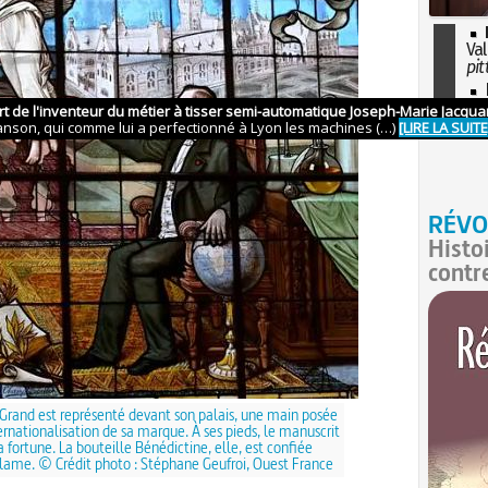
Val
pit
I
so
l'H
RÉVO
Histo
contr
e Grand est représenté devant son palais, une main posée
ernationalisation de sa marque. À ses pieds, le manuscrit
a fortune. La bouteille Bénédictine, elle, est confiée
ame. © Crédit photo : Stéphane Geufroi, Ouest France