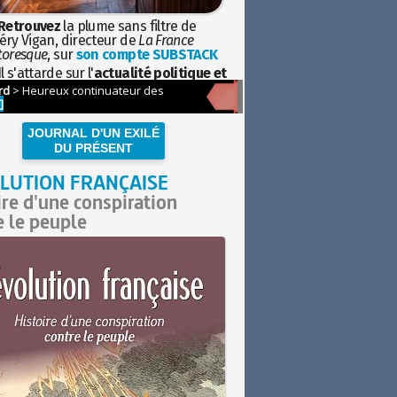
Retrouvez
la plume sans filtre de
éry Vigan, directeur de
La France
toresque
, sur
son compte SUBSTACK
l s'attarde sur l'
actualité politique et
ciétale
avec la hauteur de vue de
istoire
JOURNAL D'UN EXILÉ
DU PRÉSENT
LUTION FRANÇAISE
ire d'une conspiration
e le peuple