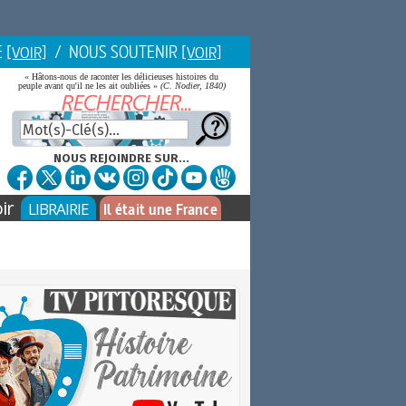
E
/ NOUS SOUTENIR
[VOIR]
[VOIR]
« Hâtons-nous de raconter les délicieuses histoires du
peuple avant qu'il ne les ait oubliées »
(C. Nodier, 1840)
NOUS REJOINDRE SUR...
ir
LIBRAIRIE
Il était une France