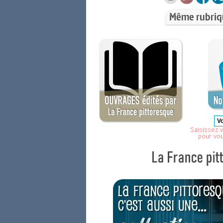
Même rubriq
Saisissez v
pour vo