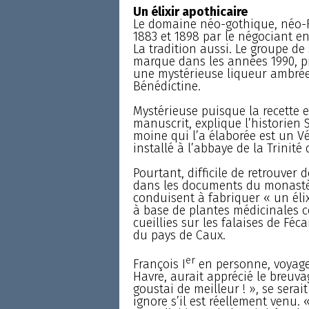
Un élixir apothicaire
Le domaine néo-gothique, néo-R
1883 et 1898 par le négociant e
La tradition aussi. Le groupe de
marque dans les années 1990, pro
une mystérieuse liqueur ambrée 
Bénédictine.
Mystérieuse puisque la recette e
manuscrit, explique l’historien S
moine qui l’a élaborée est un Vén
installé à l’abbaye de la Trinité
Pourtant, difficile de retrouver d
dans les documents du monastère
conduisent à fabriquer « un élix
à base de plantes médicinales c
cueillies sur les falaises de Féc
du pays de Caux.
er
François I
en personne, voyage
Havre, aurait apprécié le breuv
goustai de meilleur ! », se sera
ignore s’il est réellement venu. 