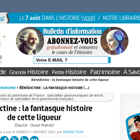
7 août
DANS L'HISTOIRE
/ NOTRE LIBRAIRI
LE
[VOIR]
de
Histoire
Histoire
Patrimoine
À Savo
Grande
Petite
Bénédictine : la fantasque histoire de cette liqueur
stronomie
> Bénédictine : la fantasque histoire (…)
ses du patrimoine de France : spécialités gastronomiques de terroir.
teurs de spécialités de la gastronomie française
tine : la fantasque histoire
de cette liqueur
(Source : Ouest France)
is à jour le
SAMEDI
2 JANVIER 2021
, par
REDACTION