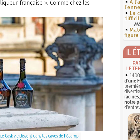
À l’
 liqueur française ». Comme chez les
l’enne
La c
diffici
MA
Mate
figure
IL É
PA
LE TE
1400 
d'une F
premièr
divertis
racines
notre p
d'entrev
le Cask vieillissent dans les caves de Fécamp.