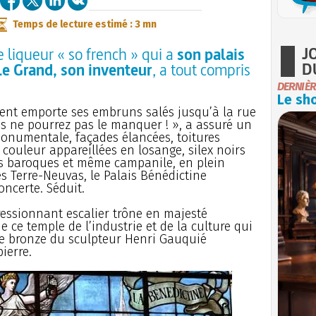
Temps de lecture estimé : 3 mn
J
 liqueur « so french » qui a
son palais
D
e Grand, son inventeur
, a tout compris
DERNIÈR
Le sho
 vent emporte ses embruns salés jusqu’à la rue
s ne pourrez pas le manquer ! », a assuré un
onumentale, façades élancées, toitures
 couleur appareillées en losange, silex noirs
es baroques et même campanile, en plein
es Terre-Neuvas, le Palais Bénédictine
oncerte. Séduit.
essionnant escalier trône en majesté
 ce temple de l’industrie et de la culture qui
Le bronze du sculpteur Henri Gauquié
ierre.