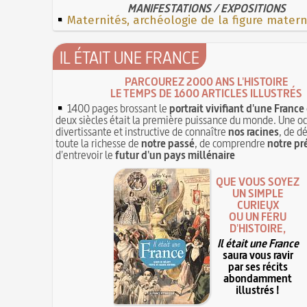
MANIFESTATIONS / EXPOSITIONS
Maternités, archéologie de la figure mater
IL ÉTAIT UNE FRANCE
PARCOUREZ 2000 ANS L'HISTOIRE
LE TEMPS DE 1600 ARTICLES ILLUSTRÉS
1400 pages brossant le
portrait vivifiant d'une France
deux siècles était la première puissance du monde. Une o
divertissante et instructive de connaître
nos racines
, de d
toute la richesse de
notre passé
, de comprendre
notre pr
d'entrevoir le
futur d'un pays millénaire
QUE VOUS SOYEZ
UN SIMPLE
CURIEUX
OU UN FÉRU
D'HISTOIRE,
Il était une France
saura vous ravir
par ses récits
abondamment
illustrés !