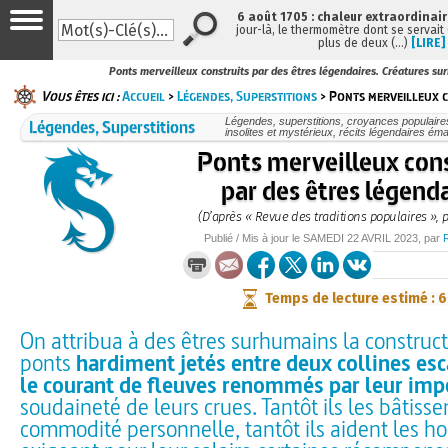
6 août 1705 : chaleur extraordinair
jour-là, le thermomètre dont se servait
plus de deux (…)
[LIRE]
Ponts merveilleux construits par des êtres légendaires. Créatures s
Vous êtes ici :
Accueil
>
Légendes, Superstitions
> Ponts merveilleux c
Légendes, Superstitions
Légendes, superstitions, croyances populaires, 
insolites et mystérieux, récits légendaires émai
Ponts merveilleux cons
par des êtres légend
(D’après « Revue des traditions populaires », 
Publié / Mis à jour le
SAMEDI
22 AVRIL 2023
, par
Temps de lecture estimé : 
On attribua à des êtres surhumains la construct
ponts
hardiment jetés entre deux collines es
le courant de fleuves renommés par leur imp
soudaineté de leurs crues. Tantôt ils les bâtisse
commodité personnelle, tantôt ils aident les 