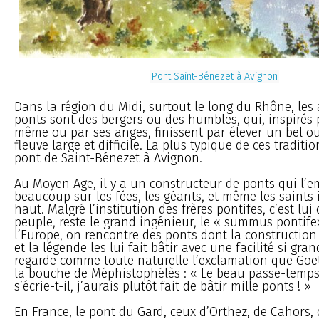
Pont Saint-Bénezet à Avignon
Dans la région du Midi, surtout le long du Rhône, les 
ponts sont des bergers ou des humbles, qui, inspirés 
même ou par ses anges, finissent par élever un bel o
fleuve large et difficile. La plus typique de ces traditio
pont de Saint-Bénezet à Avignon.
Au Moyen Age, il y a un constructeur de ponts qui l’
beaucoup sur les fées, les géants, et même les saints 
haut. Malgré l’institution des frères pontifes, c’est lu
peuple, reste le grand ingénieur, le « summus pontife
l’Europe, on rencontre des ponts dont la construction 
et la légende les lui fait bâtir avec une facilité si gra
regarde comme toute naturelle l’exclamation que Goe
la bouche de Méphistophélès : « Le beau passe-temps
s’écrie-t-il, j’aurais plutôt fait de bâtir mille ponts ! »
En France, le pont du Gard, ceux d’Orthez, de Cahor