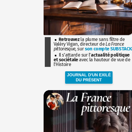
Retrouvez
la plume sans filtre de
Valéry Vigan, directeur de
La France
pittoresque
, sur
son compte SUBSTACK
Il s'attarde sur l'
actualité politique
et sociétale
avec la hauteur de vue de
l'Histoire
JOURNAL D'UN EXILÉ
DU PRÉSENT