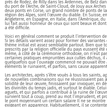
près de Rodez, de Rilly dans les Ardennes, de Belz da
du port de l’Arche, de Saint-Cloud, de Jouy aux Arches
deux ponts en Corse, un grand nombre de ponts de la 
région des Alpes, sont l’œuvre du diable. En Suisse, 
Angleterre, en Espagne, en Italie, dans l’Amérique, du
lui fait aussi honneur de ceux qui sont beaux et dont
a été difficile.
Voici en général comment se produit l’intervention de 
Si les détails varient assez pour former des variantes 
thème initial est assez semblable partout. Bien que to
prescrits par la religion officielle du pays eussent été
même, à côté de la cérémonie orthodoxe, on n’eût pas
certaines pratiques empruntées aux cultes déchus, il a
quelquefois que l’ouvrage commencé ne pouvait être a
éléments le ruinaient, et parfois, sans cause apparente,
Les architectes, après s’être voués à tous les saints, a
de nouvelles combinaisons qui ne réussissaient pas à
solidité de leur œuvre, finissaient par invoquer, en d
les divinités du temps jadis, et surtout le diable. Celui
aguets, et qui parfois a contribué à la ruine de l’œuvr
survient tout à coup, prend au mot l’imprudent, et p
le pont moyennant un certain salaire Il ne se montre 
exigeant en apparence. Habituellement, il se content