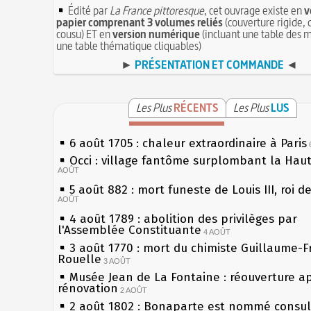
Édité par
La France pittoresque
, cet ouvrage existe en
v
papier comprenant 3 volumes reliés
(couverture rigide, 
cousu) ET en
version numérique
(incluant une table des m
une table thématique cliquables)
►
PRÉSENTATION ET COMMANDE
◄
Les Plus
RÉCENTS
Les Plus
LUS
6 août 1705 : chaleur extraordinaire à Paris
Occi : village fantôme surplombant la Hau
AOÛT
5 août 882 : mort funeste de Louis III, roi d
AOÛT
4 août 1789 : abolition des privilèges par
l'Assemblée Constituante
4 AOÛT
3 août 1770 : mort du chimiste Guillaume-F
Rouelle
3 AOÛT
Musée Jean de La Fontaine : réouverture a
rénovation
2 AOÛT
2 août 1802 : Bonaparte est nommé consul 