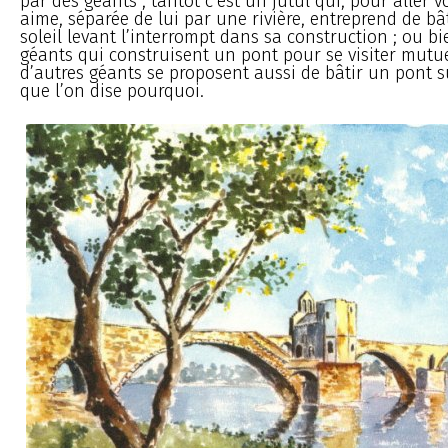
par des géants ; tantôt c’est un jutul qui, pour aller vo
aime, séparée de lui par une rivière, entreprend de bât
soleil levant l’interrompt dans sa construction ; ou b
géants qui construisent un pont pour se visiter mutu
d’autres géants se proposent aussi de bâtir un pont s
que l’on dise pourquoi.