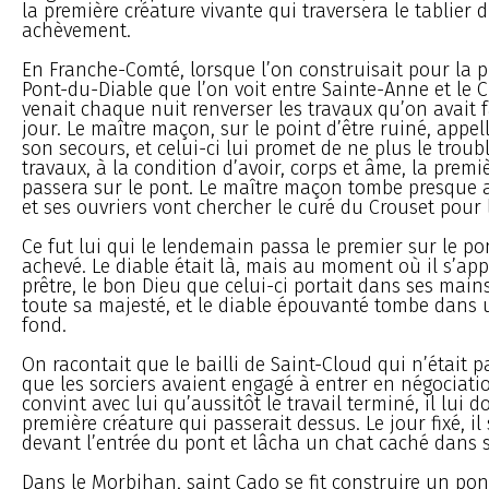
la première créature vivante qui traversera le tablier
achèvement.
En Franche-Comté, lorsque l’on construisait pour la p
Pont-du-Diable que l’on voit entre Sainte-Anne et le C
venait chaque nuit renverser les travaux qu’on avait 
jour. Le maître maçon, sur le point d’être ruiné, appe
son secours, et celui-ci lui promet de ne plus le troub
travaux, à la condition d’avoir, corps et âme, la prem
passera sur le pont. Le maître maçon tombe presque 
et ses ouvriers vont chercher le curé du Crouset pour 
Ce fut lui qui le lendemain passa le premier sur le p
achevé. Le diable était là, mais au moment où il s’appr
prêtre, le bon Dieu que celui-ci portait dans ses mai
toute sa majesté, et le diable épouvanté tombe dans 
fond.
On racontait que le bailli de Saint-Cloud qui n’était p
que les sorciers avaient engagé à entrer en négociatio
convint avec lui qu’aussitôt le travail terminé, il lui d
première créature qui passerait dessus. Le jour fixé, il
devant l’entrée du pont et lâcha un chat caché dans 
Dans le Morbihan, saint Cado se fit construire un pont