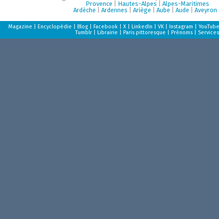
Provence
|
Hautes-Alpes
|
Alpes-Maritimes
Ardèche
|
Ardennes
|
Ariège
|
Aube
|
Aude
|
Aveyron
Magazine
|
Encyclopédie
|
Blog
|
Facebook
|
X
|
LinkedIn
|
VK
|
Instagram
|
YouTub
Tumblr
|
Librairie
|
Paris pittoresque
|
Prénoms
|
Services