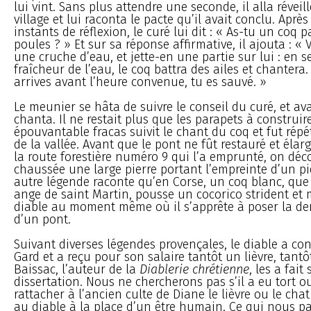
lui vint. Sans plus attendre une seconde, il alla réveil
village et lui raconta le pacte qu’il avait conclu. Aprè
instants de réflexion, le curé lui dit : « As-tu un coq p
poules ? » Et sur sa réponse affirmative, il ajouta : « V
une cruche d’eau, et jette-en une partie sur lui : en s
fraîcheur de l’eau, le coq battra des ailes et chantera. 
arrives avant l’heure convenue, tu es sauvé. »
Le meunier se hâta de suivre le conseil du curé, et av
chanta. Il ne restait plus que les parapets à construir
épouvantable fracas suivit le chant du coq et fut répé
de la vallée. Avant que le pont ne fût restauré et élar
la route forestière numéro 9 qui l’a emprunté, on déco
chaussée une large pierre portant l’empreinte d’un p
autre légende raconte qu’en Corse, un coq blanc, que 
ange de saint Martin, pousse un cocorico strident et m
diable au moment même où il s’apprête à poser la der
d’un pont.
Suivant diverses légendes provençales, le diable a con
Gard et a reçu pour son salaire tantôt un lièvre, tantô
Baissac, l’auteur de la
Diablerie chrétienne
, les a fait
dissertation. Nous ne chercherons pas s’il a eu tort o
rattacher à l’ancien culte de Diane le lièvre ou le chat
au diable à la place d’un être humain. Ce qui nous par