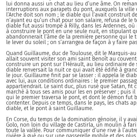
lui donna aussi un chat au lieu d’une âme. On remar
interruptions aux parapets du pont, auxquels la ville
l’Arche doit son nom ; le diable qui l’avait construit 
n’ayant eu qu’un chat pour son salaire, refusa de le t
diable fut aussi trompé à Rilly, dans les Ardennes, où 
à construire le pont en une seule nuit, en stipulant q
abandonnerait l’âme de la première personne qui le t
le lever du soleil ; on s’arrangea de façon à y faire pa
Quand Guillaume, duc de Toulouse, dit le Marquis-au
allait souvent visiter son ami saint Benoît au couvent
construire un pont sur l’Hérault, au lieu ordinaire de 
diable renversait la nuit ce qui avait été édifié à gra
le jour. Guillaume finit par se lasser : il appela le diab
avec lui, aux conditions ordinaires : le premier passag
appartiendrait. Le saint duc, plus rusé que Satan, fit 
marché à tous ses amis pour les en préserver ; puis i
qui le premier traversa le pont, et dont le démon fut b
contenter. Depuis ce temps, dans le pays, les chats a
diable, et le pont à saint Guillaume.
En Corse, du temps de la domination génoise, il y avai
Golo, non loin du village de Castirla, un moulin à far
toute la vallée. Pour communiquer d’une rive à l’autre
rivière à gué ou sur une passerelle mobile et des plus p