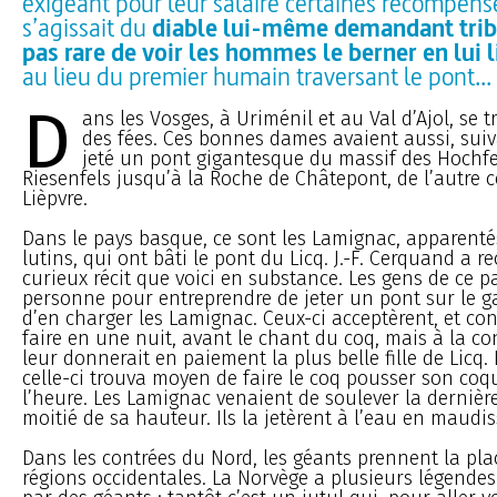
exigeant pour leur salaire certaines récompenses
s’agissait du
diable lui-même demandant tribut
pas rare de voir les hommes le berner en lui l
au lieu du premier humain traversant le pont...
D
ans les Vosges, à Uriménil et au Val d’Ajol, se 
des fées. Ces bonnes dames avaient aussi, suiva
jeté un pont gigantesque du massif des Hochf
Riesenfels jusqu’à la Roche de Châtepont, de l’autre c
Lièpvre.
Dans le pays basque, ce sont les Lamignac, apparenté
lutins, qui ont bâti le pont du Licq. J.-F. Cerquand a re
curieux récit que voici en substance. Les gens de ce p
personne pour entreprendre de jeter un pont sur le g
d’en charger les Lamignac. Ceux-ci acceptèrent, et con
faire en une nuit, avant le chant du coq, mais à la c
leur donnerait en paiement la plus belle fille de Licq
celle-ci trouva moyen de faire le coq pousser son coq
l’heure. Les Lamignac venaient de soulever la dernière
moitié de sa hauteur. Ils la jetèrent à l’eau en maudis
Dans les contrées du Nord, les géants prennent la pla
régions occidentales. La Norvège a plusieurs légendes