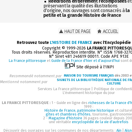
Rééditions entièrement recomposées
et
préservant la qualité des illustrations
d'origine, nos ouvrages sont consacrés à
la
petite et la grande Histoire de France
Retrouvez toute
L'HISTOIRE DE FRANCE
avec l'Encyclopédie
Copyright © 1999-2026
LA FRANCE PITTORESQ
Tous droits réservés. Reproduction interdite. N° ISSN 1768-327
N° Siret 481 246619 00011. Code APE 913E
La France pittoresque
et
Guide de la France d'hier et d'aujourd'hui
sont d
Site déposé à l'INPI
Recommandé notamment par
MAISON DU TOURISME FRANÇAIS
dès 2003 e
SIGNETS DE LA BIBLIOTHÈQUE NATIONALE DE F
Mentionné notamment par
CULTURE
Services La France pittoresque
|
Politique de confidenti
L'événement historique du jour
LA FRANCE PITTORESQUE :
1 - Guide en ligne des
richesses de la France d'h
1999 :
Histoire de France, patrimoine historique
et culturel
gîtes et chambres d'hôtes
, tourisme, gastronomie
2 -
Magazine d'histoire
36 pages couleur depuis 200
une véritable
encyclopédie de la vie d'autrefois
Découvrir des ouvrages sur les communes de nos départements :
Ain
|
Aisn