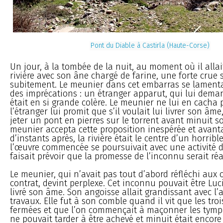
Pont du Diable à Castirla (Haute-Corse)
Un jour, à la tombée de la nuit, au moment où il allai
rivière avec son âne chargé de farine, une forte crue 
subitement. Le meunier dans cet embarras se lamenta
des imprécations : un étranger apparut, qui lui dema
était en si grande colère. Le meunier ne lui en cacha 
l’étranger lui promit que s’il voulait lui livrer son âme
jeter un pont en pierres sur le torrent avant minuit s
meunier accepta cette proposition inespérée et avant
d’instants après, la rivière était le centre d’un horri
l’œuvre commencée se poursuivait avec une activité d
faisait prévoir que la promesse de l’inconnu serait réa
Le meunier, qui n’avait pas tout d’abord réfléchi au
contrat, devint perplexe. Cet inconnu pouvait être Lucif
livré son âme. Son angoisse allait grandissant avec l
travaux. Elle fut à son comble quand il vit que les tro
fermées et que l’on commençait à maçonner les tymp
ne pouvait tarder à être achevé et minuit était encore