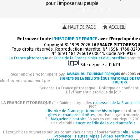
pour l'imposer au peuple
- - - - - - - - - - -
Retrouvez toute
L'HISTOIRE DE FRANCE
avec l'Encyclopédie
Copyright © 1999-2026
LA FRANCE PITTORESQ
Tous droits réservés. Reproduction interdite. N° ISSN 1768-327
N° Siret 481 246619 00011. Code APE 913E
La France pittoresque
et
Guide de la France d'hier et d'aujourd'hui
sont d
Site déposé à l'INPI
Recommandé notamment par
MAISON DU TOURISME FRANÇAIS
dès 2003 e
SIGNETS DE LA BIBLIOTHÈQUE NATIONALE DE FR
Mentionné notamment par
CULTURE
Services La France pittoresque
|
Politique de confidenti
L'événement historique du jour
LA FRANCE PITTORESQUE :
1 - Guide en ligne des
richesses de la France d'h
1999 :
Histoire de France, patrimoine historique
et culturel
gîtes et chambres d'hôtes
, tourisme, gastronomie
2 -
Magazine d'histoire
36 pages couleur depuis 200
une véritable
encyclopédie de la vie d'autrefois
Découvrir des ouvrages sur les communes de nos départements :
Ain
|
Aisn
Provence
|
Hautes-Alpes
|
Alpes-Maritimes