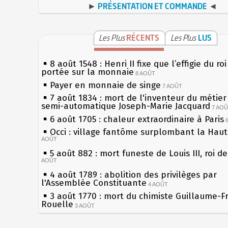
►
PRÉSENTATION ET COMMANDE
◄
Les Plus
RÉCENTS
Les Plus
LUS
8 août 1548 : Henri II fixe que l’effigie du ro
portée sur la monnaie
8 AOÛT
Payer en monnaie de singe
7 AOÛT
7 août 1834 : mort de l'inventeur du métier 
semi-automatique Joseph-Marie Jacquard
7 AO
6 août 1705 : chaleur extraordinaire à Paris
Occi : village fantôme surplombant la Hau
AOÛT
5 août 882 : mort funeste de Louis III, roi d
AOÛT
4 août 1789 : abolition des privilèges par
l'Assemblée Constituante
4 AOÛT
3 août 1770 : mort du chimiste Guillaume-F
Rouelle
3 AOÛT
Musée Jean de La Fontaine : réouverture a
rénovation
2 AOÛT