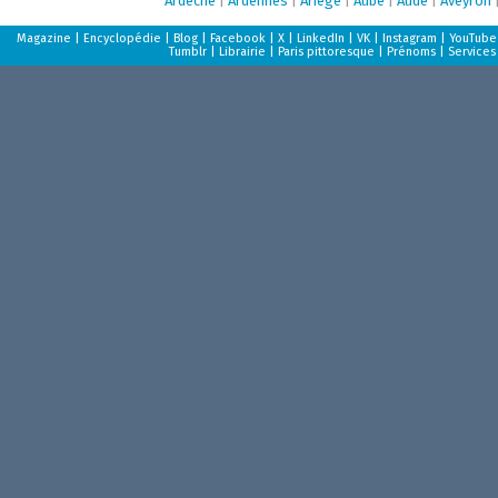
Ardèche
|
Ardennes
|
Ariège
|
Aube
|
Aude
|
Aveyron
Magazine
|
Encyclopédie
|
Blog
|
Facebook
|
X
|
LinkedIn
|
VK
|
Instagram
|
YouTube
Tumblr
|
Librairie
|
Paris pittoresque
|
Prénoms
|
Services