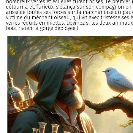
nombreux verres et écuelles furent brisés. Le premie
détourna et, furieux, s’élança sur son compagnon en 
aussi de toutes ses forces sur la marchandise du pauv
victime du méchant oiseau, qui vit avec tristesse ses é
verres réduits en miettes. Devinez si les deux animaux
bois, riaient à gorge déployée !