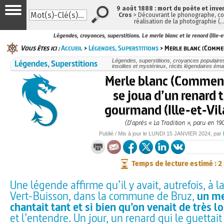
9 août 1888 : mort du poète et inve
Cros
> Découvrant le phonographe, con
réalisation de la photographie (
Légendes, croyances, superstitions. Le merle blanc et le renard (Ille-e
Vous êtes ici :
Accueil
>
Légendes, Superstitions
> Merle blanc (Commen
Légendes, Superstitions
Légendes, superstitions, croyances populaires, 
insolites et mystérieux, récits légendaires émai
Merle blanc (Commen
se joua d’un renard 
gourmand (Ille-et-Vil
(D’après « La Tradition », paru en 19
Publié / Mis à jour le
LUNDI
15 JANVIER 2024
, par
Temps de lecture estimé : 2
Une légende affirme qu’il y avait, autrefois, à 
Vert-Buisson, dans la commune de Bruz,
un me
chantait tant et si bien qu’on venait de très lo
et l’entendre. Un jour, un renard qui le guettai