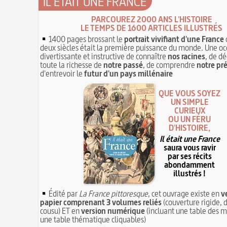
IL ÉTAIT UNE FRANCE
PARCOUREZ 2000 ANS L'HISTOIRE
LE TEMPS DE 1600 ARTICLES ILLUSTRÉS
1400 pages brossant le
portrait vivifiant d'une France
deux siècles était la première puissance du monde. Une oc
divertissante et instructive de connaître
nos racines
, de dé
toute la richesse de
notre passé
, de comprendre
notre pr
d'entrevoir le
futur d'un pays millénaire
QUE VOUS SOYEZ
UN SIMPLE
CURIEUX
OU UN FÉRU
D'HISTOIRE,
Il était une France
saura vous ravir
par ses récits
abondamment
illustrés !
Édité par
La France pittoresque
, cet ouvrage existe en
v
papier comprenant 3 volumes reliés
(couverture rigide, d
cousu) ET en
version numérique
(incluant une table des m
une table thématique cliquables)