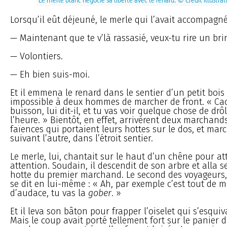
Lorsqu’il eût déjeuné, le merle qui l’avait accompagné, 
— Maintenant que te v’là rassasié, veux-tu rire un bri
— Volontiers.
— Eh bien suis-moi.
Et il emmena le renard dans le sentier d’un petit bois 
impossible à deux hommes de marcher de front. « Ca
buisson, lui dit-il, et tu vas voir quelque chose de drô
l’heure. » Bientôt, en effet, arrivèrent deux marchands
faïences qui portaient leurs hottes sur le dos, et marc
suivant l’autre, dans l’étroit sentier.
Le merle, lui, chantait sur le haut d’un chêne pour att
attention. Soudain, il descendit de son arbre et alla s
hotte du premier marchand. Le second des voyageurs,
se dit en lui-même : « Ah, par exemple c’est tout de 
d’audace, tu vas la
gober
. »
Et il leva son bâton pour frapper l’oiselet qui s’esqui
Mais le coup avait porté tellement fort sur le panier d