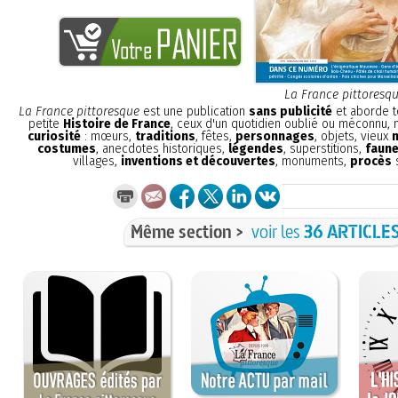
La France pittoresq
La France pittoresque
est une publication
sans publicité
et aborde t
petite
Histoire de France
, ceux d'un quotidien oublié ou méconnu,
curiosité
: mœurs,
traditions
, fêtes,
personnages
, objets, vieux
costumes
, anecdotes historiques,
légendes
, superstitions,
faune
villages,
inventions et découvertes
, monuments,
procès
s
Même section >
voir les
36 ARTICLE