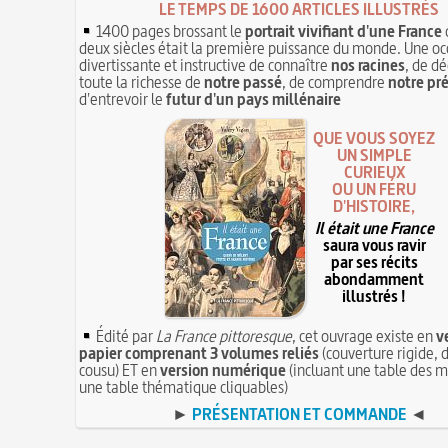
LE TEMPS DE 1600 ARTICLES ILLUSTRÉS
1400 pages brossant le
portrait vivifiant d'une France
deux siècles était la première puissance du monde. Une oc
divertissante et instructive de connaître
nos racines
, de dé
toute la richesse de
notre passé
, de comprendre
notre pr
d'entrevoir le
futur d'un pays millénaire
QUE VOUS SOYEZ
UN SIMPLE
CURIEUX
OU UN FÉRU
D'HISTOIRE,
Il était une France
saura vous ravir
par ses récits
abondamment
illustrés !
Édité par
La France pittoresque
, cet ouvrage existe en
v
papier comprenant 3 volumes reliés
(couverture rigide, d
cousu) ET en
version numérique
(incluant une table des m
une table thématique cliquables)
►
PRÉSENTATION ET COMMANDE
◄