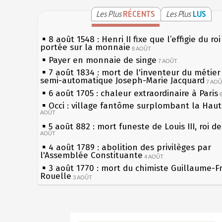
Les Plus
RÉCENTS
Les Plus
LUS
8 août 1548 : Henri II fixe que l’effigie du ro
portée sur la monnaie
8 AOÛT
Payer en monnaie de singe
7 AOÛT
7 août 1834 : mort de l'inventeur du métier 
semi-automatique Joseph-Marie Jacquard
7 AO
6 août 1705 : chaleur extraordinaire à Paris
Occi : village fantôme surplombant la Hau
AOÛT
5 août 882 : mort funeste de Louis III, roi d
AOÛT
4 août 1789 : abolition des privilèges par
l'Assemblée Constituante
4 AOÛT
3 août 1770 : mort du chimiste Guillaume-F
Rouelle
3 AOÛT
Musée Jean de La Fontaine : réouverture a
rénovation
2 AOÛT
2 août 1802 : Bonaparte est nommé consul 
Sécheresses (Grandes), étés caniculaires à 
AOÛT
les siècles