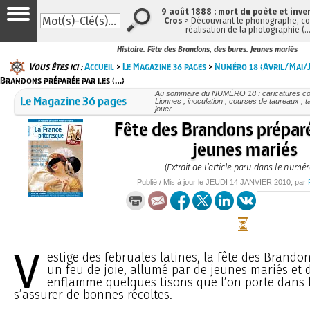
9 août 1888 : mort du poète et inve
Cros
> Découvrant le phonographe, con
réalisation de la photographie (
Histoire. Fête des Brandons, des bures. Jeunes mariés
Vous êtes ici :
Accueil
>
Le Magazine 36 pages
>
Numéro 18 (Avril/Mai/J
Brandons préparée par les (…)
Au sommaire du NUMÉRO 18 : caricatures cont
Le Magazine 36 pages
Lionnes ; inoculation ; courses de taureaux ; t
jouer...
Fête des Brandons préparé
jeunes mariés
(Extrait de l’article paru dans le numér
Publié / Mis à jour le
JEUDI
14 JANVIER 2010
, par
V
estige des februales latines, la fête des Brand
un feu de joie, allumé par de jeunes mariés et 
enflamme quelques tisons que l’on porte dans
s’assurer de bonnes récoltes.