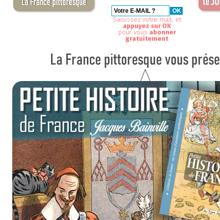
Saisissez votre mail, et
appuyez sur OK
pour vous
abonner
gratuitement