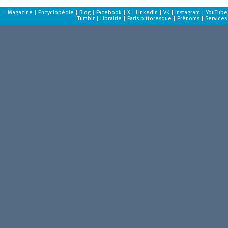
Magazine
|
Encyclopédie
|
Blog
|
Facebook
|
X
|
LinkedIn
|
VK
|
Instagram
|
YouTube
Tumblr
|
Librairie
|
Paris pittoresque
|
Prénoms
|
Services