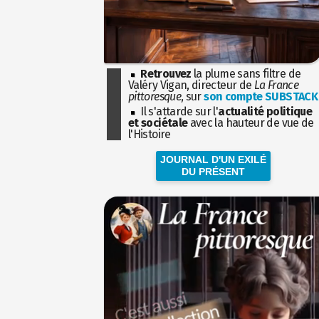
Retrouvez
la plume sans filtre de
Valéry Vigan, directeur de
La France
pittoresque
, sur
son compte SUBSTACK
Il s'attarde sur l'
actualité politique
et sociétale
avec la hauteur de vue de
l'Histoire
JOURNAL D'UN EXILÉ
DU PRÉSENT