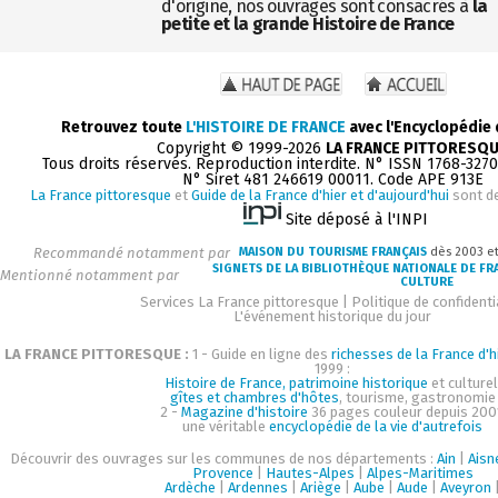
d'origine, nos ouvrages sont consacrés à
la
petite et la grande Histoire de France
Retrouvez toute
L'HISTOIRE DE FRANCE
avec l'Encyclopédie
Copyright © 1999-2026
LA FRANCE PITTORESQ
Tous droits réservés. Reproduction interdite. N° ISSN 1768-327
N° Siret 481 246619 00011. Code APE 913E
La France pittoresque
et
Guide de la France d'hier et d'aujourd'hui
sont d
Site déposé à l'INPI
Recommandé notamment par
MAISON DU TOURISME FRANÇAIS
dès 2003 e
SIGNETS DE LA BIBLIOTHÈQUE NATIONALE DE FR
Mentionné notamment par
CULTURE
Services La France pittoresque
|
Politique de confidenti
L'événement historique du jour
LA FRANCE PITTORESQUE :
1 - Guide en ligne des
richesses de la France d'h
1999 :
Histoire de France, patrimoine historique
et culturel
gîtes et chambres d'hôtes
, tourisme, gastronomie
2 -
Magazine d'histoire
36 pages couleur depuis 200
une véritable
encyclopédie de la vie d'autrefois
Découvrir des ouvrages sur les communes de nos départements :
Ain
|
Aisn
Provence
|
Hautes-Alpes
|
Alpes-Maritimes
Ardèche
|
Ardennes
|
Ariège
|
Aube
|
Aude
|
Aveyron