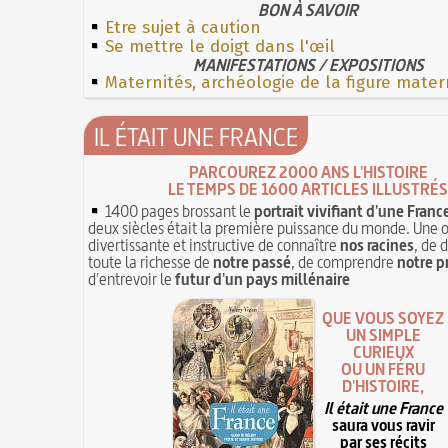
BON À SAVOIR
Etre sujet à caution
Se mettre le doigt dans l'œil
MANIFESTATIONS / EXPOSITIONS
Maternités, archéologie de la figure mater
IL ÉTAIT UNE FRANCE
PARCOUREZ 2000 ANS L'HISTOIRE
LE TEMPS DE 1600 ARTICLES ILLUSTRÉS
1400 pages brossant le
portrait vivifiant d'une Franc
deux siècles était la première puissance du monde. Une 
divertissante et instructive de connaître
nos racines
, de 
toute la richesse de
notre passé
, de comprendre
notre p
d'entrevoir le
futur d'un pays millénaire
QUE VOUS SOYEZ
UN SIMPLE
CURIEUX
OU UN FÉRU
D'HISTOIRE,
Il était une France
saura vous ravir
par ses récits