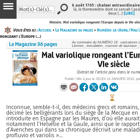
6 août 1705 : chaleur extraordinaire
là, le thermomètre dont se servait Cass
deux (…)
[LIRE]
Histoire. Mal variolique rongeant l'Europe depuis le VIe siè
Vous êtes ici :
Accueil
>
Le Magazine 36 pages
>
Numéro 18 (Avril/Mai/J
rongeant l'Europe (…)
Le Magazine 36 pages
Au sommaire du NUMÉRO 18 : caricatures con
Lionnes ; inoculation ; courses de taureaux ; t
Mal variolique rongeant l’Eu
VIe siècle
(Extrait de l’article paru dans le num
Publié / Mis à jour le
JEUDI
14 JANVIER 2010
, p
Inconnue, semble-t-il, des médecins grecs et romains, 
décimé les belligérants lors du siège de la Mecque en 
introduite en Espagne par les Maures, d’où elle aurait
notamment l’Helvétie et la Gaule, ainsi que le rappor
d’Avenches qui dans sa chronique décrivit une malad
profluvio et variolis »...