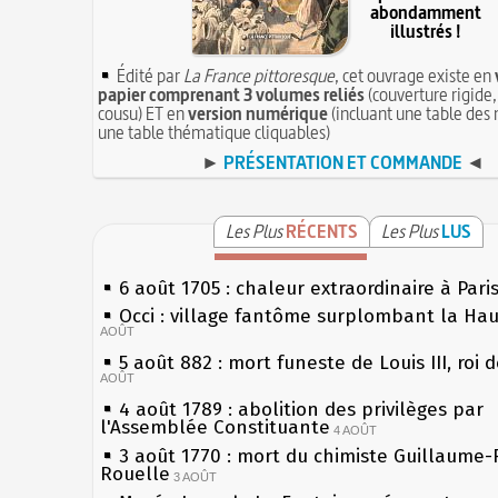
abondamment
illustrés !
Édité par
La France pittoresque
, cet ouvrage existe en
papier comprenant 3 volumes reliés
(couverture rigide,
cousu) ET en
version numérique
(incluant une table des 
une table thématique cliquables)
►
PRÉSENTATION ET COMMANDE
◄
Les Plus
RÉCENTS
Les Plus
LUS
6 août 1705 : chaleur extraordinaire à Pari
Occi : village fantôme surplombant la Ha
AOÛT
5 août 882 : mort funeste de Louis III, roi 
AOÛT
4 août 1789 : abolition des privilèges par
l'Assemblée Constituante
4 AOÛT
3 août 1770 : mort du chimiste Guillaume-
Rouelle
3 AOÛT