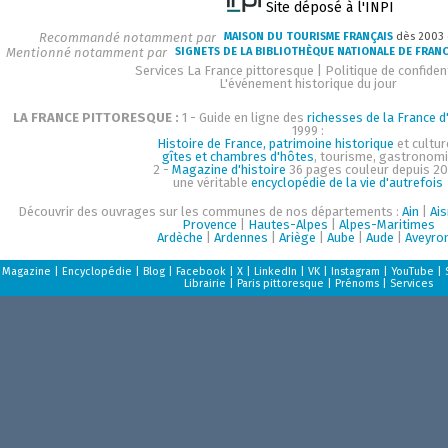
Site déposé à l'INPI
Recommandé notamment par
MAISON DU TOURISME FRANÇAIS
dès 2003
Mentionné notamment par
SIGNETS DE LA BIBLIOTHÈQUE NATIONALE DE FRAN
Services La France pittoresque
|
Politique de confident
L'événement historique du jour
LA FRANCE PITTORESQUE :
1 - Guide en ligne des
richesses de la France d'
1999 :
Histoire de France, patrimoine historique
et cultur
gîtes et chambres d'hôtes
, tourisme, gastronom
2 -
Magazine d'histoire
36 pages couleur depuis 20
une véritable
encyclopédie de la vie d'autrefois
Découvrir des ouvrages sur les communes de nos départements :
Ain
|
Ai
Provence
|
Hautes-Alpes
|
Alpes-Maritimes
Ardèche
|
Ardennes
|
Ariège
|
Aube
|
Aude
|
Aveyro
Magazine
|
Encyclopédie
|
Blog
|
Facebook
|
X
|
LinkedIn
|
VK
|
Instagram
|
YouTube
|
Librairie
|
Paris pittoresque
|
Prénoms
|
Services