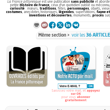
La France pittoresque
est une publication
sans publicité
et aborde 
petite
Histoire de France
, ceux d'un quotidien oublié ou méconnu
curiosité
: mœurs,
traditions
, fêtes,
personnages
, objets, vieu
costumes
, anecdotes historiques,
légendes
, superstitions,
faune et
inventions et découvertes
, monuments,
procès
sur
Même section >
voir les
36 ARTICL
Saisissez votre mail, et
appuyez
sur OK
pour vous
abonner
gratuitement