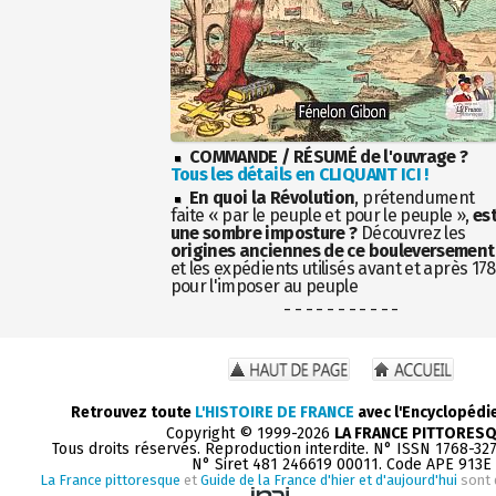
COMMANDE / RÉSUMÉ de l'ouvrage ?
Tous les détails en CLIQUANT ICI !
En quoi la Révolution
, prétendument
faite « par le peuple et pour le peuple »,
es
une sombre imposture ?
Découvrez les
origines anciennes de ce bouleversement
et les expédients utilisés avant et après 17
pour l'imposer au peuple
- - - - - - - - - - -
Retrouvez toute
L'HISTOIRE DE FRANCE
avec l'Encyclopédi
Copyright © 1999-2026
LA FRANCE PITTORES
Tous droits réservés. Reproduction interdite. N° ISSN 1768-32
N° Siret 481 246619 00011. Code APE 913E
La France pittoresque
et
Guide de la France d'hier et d'aujourd'hui
sont 