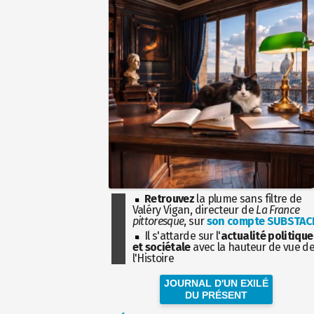
Retrouvez
la plume sans filtre de
Valéry Vigan, directeur de
La France
pittoresque
, sur
son compte SUBSTAC
Il s'attarde sur l'
actualité politique
et sociétale
avec la hauteur de vue d
l'Histoire
JOURNAL D'UN EXILÉ
DU PRÉSENT