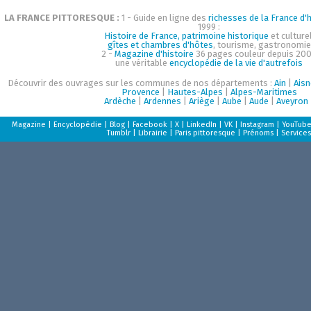
LA FRANCE PITTORESQUE :
1 - Guide en ligne des
richesses de la France d'h
1999 :
Histoire de France, patrimoine historique
et culturel
gîtes et chambres d'hôtes
, tourisme, gastronomie
2 -
Magazine d'histoire
36 pages couleur depuis 200
une véritable
encyclopédie de la vie d'autrefois
Découvrir des ouvrages sur les communes de nos départements :
Ain
|
Aisn
Provence
|
Hautes-Alpes
|
Alpes-Maritimes
Ardèche
|
Ardennes
|
Ariège
|
Aube
|
Aude
|
Aveyron
Magazine
|
Encyclopédie
|
Blog
|
Facebook
|
X
|
LinkedIn
|
VK
|
Instagram
|
YouTub
Tumblr
|
Librairie
|
Paris pittoresque
|
Prénoms
|
Services