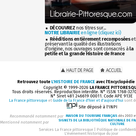
DÉCOUVREZ
nos titres sur...
NOTRE LIBRAIRIE
en ligne (cliquez ici)
Rééditions entièrement recomposées
et
préservant la qualité des illustrations
d'origine, nos ouvrages sont consacrés à
la
petite et la grande Histoire de France
Retrouvez toute
L'HISTOIRE DE FRANCE
avec l'Encyclopédie
Copyright © 1999-2026
LA FRANCE PITTORESQ
Tous droits réservés. Reproduction interdite. N° ISSN 1768-327
N° Siret 481 246619 00011. Code APE 913E
La France pittoresque
et
Guide de la France d'hier et d'aujourd'hui
sont d
Site déposé à l'INPI
Recommandé notamment par
MAISON DU TOURISME FRANÇAIS
dès 2003 e
SIGNETS DE LA BIBLIOTHÈQUE NATIONALE DE F
Mentionné notamment par
CULTURE
Services La France pittoresque
|
Politique de confidenti
L'événement historique du jour