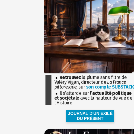
Retrouvez
la plume sans filtre de
Valéry Vigan, directeur de
La France
pittoresque
, sur
son compte SUBSTACK
Il s'attarde sur l'
actualité politique
et sociétale
avec la hauteur de vue de
l'Histoire
JOURNAL D'UN EXILÉ
DU PRÉSENT