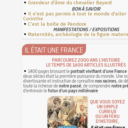
Grandeur d'âme du chevalier Bayard
BON À SAVOIR
Il n'est pas permis à tout le monde d'aller
Corinthe
C'est la boîte de Pandore
MANIFESTATIONS / EXPOSITIONS
Maternités, archéologie de la figure mater
IL ÉTAIT UNE FRANCE
PARCOUREZ 2000 ANS L'HISTOIRE
LE TEMPS DE 1600 ARTICLES ILLUSTRÉS
1400 pages brossant le
portrait vivifiant d'une France
deux siècles était la première puissance du monde. Une o
divertissante et instructive de connaître
nos racines
, de d
toute la richesse de
notre passé
, de comprendre
notre pr
d'entrevoir le
futur d'un pays millénaire
QUE VOUS SOYEZ
UN SIMPLE
CURIEUX
OU UN FÉRU
D'HISTOIRE,
Il était une France