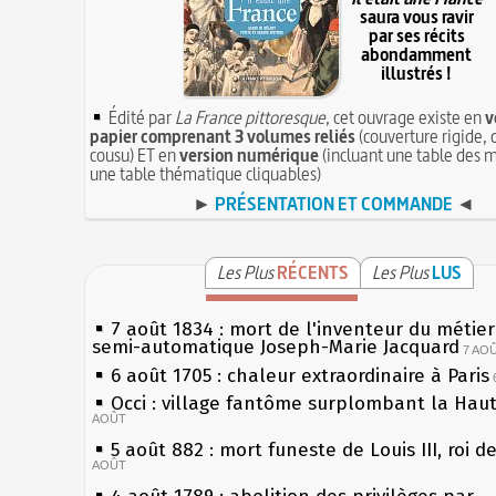
saura vous ravir
par ses récits
abondamment
illustrés !
Édité par
La France pittoresque
, cet ouvrage existe en
v
papier comprenant 3 volumes reliés
(couverture rigide, 
cousu) ET en
version numérique
(incluant une table des m
une table thématique cliquables)
►
PRÉSENTATION ET COMMANDE
◄
Les Plus
RÉCENTS
Les Plus
LUS
7 août 1834 : mort de l'inventeur du métier 
semi-automatique Joseph-Marie Jacquard
7 AO
6 août 1705 : chaleur extraordinaire à Paris
Occi : village fantôme surplombant la Hau
AOÛT
5 août 882 : mort funeste de Louis III, roi d
AOÛT