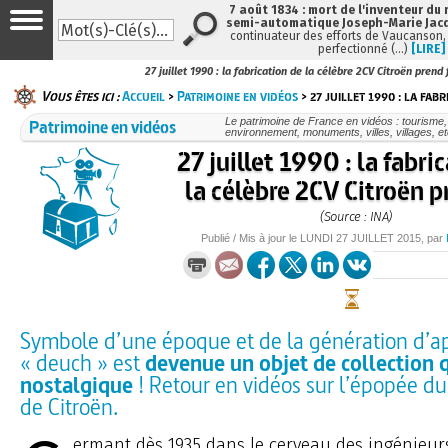
7 août 1834 : mort de l'inventeur du 
semi-automatique Joseph-Marie Jac
continuateur des efforts de Vaucanson,
perfectionné (…)
[LIRE]
27 juillet 1990 : la fabrication de la célèbre 2CV Citroën prend 
Vous êtes ici :
Accueil
>
Patrimoine en vidéos
> 27 juillet 1990 : la fabr
Patrimoine en vidéos
Le patrimoine de France en vidéos : tourisme,
environnement, monuments, villes, villages, et
27 juillet 1990 : la fabri
la célèbre 2CV Citroën p
(Source : INA)
Publié / Mis à jour le
LUNDI
27 JUILLET 2015
, par
Symbole d’une époque et de la génération d’ap
« deuch » est
devenue un objet de collection
nostalgique
! Retour en vidéos sur l’épopée du 
de Citroën.
ermant dès 1935 dans le cerveau des ingénieur