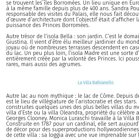
se trouvent les îles Borromées. Un lieu unique en Eur
à la même famille depuis plus de 400 ans. Sandra Pou
responsable des visites du Palais, elle nous fait décou
d’œuvre d’architecture dont l’objectif était d’afficher l
puissance des Princes Borromées.
Autre trésor de l’isola Bella : son jardin. C’est le do
Giustina. Il vient d’être élu meilleur jardinier du mond
joyau où de nombreuses terrasses descendent en casc
du lac. Un peu plus loin, l’isola Madre est une sorte d’
entièrement créée par la volonté des Princes. Ici pous
rares, mais aussi des agrumes.
La Villa Balbianello
Autre lac au nom mythique : le lac de Côme. Depuis des
est le lieu de villégiature de l’aristocratie et des stars. 
construites quelques unes des plus belles villas du
villa d’Este ou la villa Oleandra, propriété du célèbre 
Georges Clooney. Monica Luraschi travaille à la Villa B
Construite en 1787 pour un cardinal, elle sert aujour
de décor pour des superproductions hollywoodiennes.
de cette villa : sa loggia avec une vue imprenable sur l