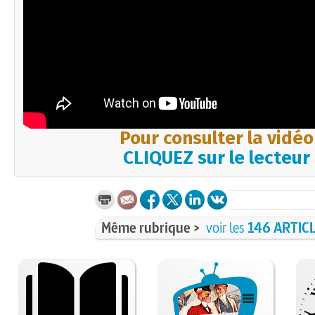
Pour consulter la vidéo
CLIQUEZ sur le lecteur
Même rubrique >
voir les
146 ARTIC