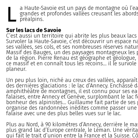
L
a Haute-Savoie est un pays de montagne où l’ea
grandes et profondes vallées creusant les abord
préalpins.
Sur les lacs de Savoie
C’est aussi un territoire qui abrite les plus beaux lacs
Survoler la Haute-Savoie, c’est découvrir un espace n
ses vallées, ses cols, et ses nombreuses réserves natu
Massif des Bauges, un des paysages montagneux les p
de la région. Pierre Renau est géographe et géologue,
ce massif et en connaît tous les recoins... il le survol
planeur.
Un peu plus loin, niché au creux des vallées, apparaît
des dernières glaciations : le lac d’Annecy. Enchâssé 
amphithéâtre de montagnes, il est connu pour ses eaux
falaises, entre Annecy et Genève, surplombant le lac f
bonheur des alpinistes... Guillaume fait partie de ses 
organise des randonnées inédites comme passer une 
falaise avec une des plus belles vues sur le lac.
Plus au Nord, à 90 kilomètres d’Annecy, derrière le ma
plus grand lac d’Europe centrale, le Léman. Une vérit
qui fait le trait d’union entre la France et la Suisse. C