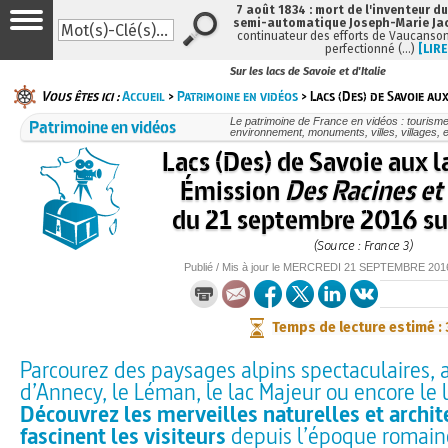
7 août 1834 : mort de l'inventeur du
semi-automatique Joseph-Marie Ja
continuateur des efforts de Vaucanson
perfectionné (…)
[LIRE
Sur les lacs de Savoie et d'Italie
Vous êtes ici :
Accueil
>
Patrimoine en vidéos
> Lacs (Des) de Savoie aux
Patrimoine en vidéos
Le patrimoine de France en vidéos : tourisme
environnement, monuments, villes, villages, e
Lacs (Des) de Savoie aux la
Émission
Des Racines et
du 21 septembre 2016 su
(Source : France 3)
Publié / Mis à jour le
MERCREDI
21 SEPTEMBRE 201
Temps de lecture estimé :
Parcourez des paysages alpins spectaculaires, a
d’Annecy, le Léman, le lac Majeur ou encore le
Découvrez les merveilles naturelles et archit
fascinent les visiteurs
depuis l’époque romain