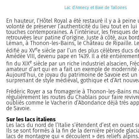
Lac d’Annecy et Baie de Talloires
En hauteur, l’Hôtel Royal a été restauré il y a à peine
volonté de préserver l’authenticité du lieu tout en lu
touches contemporaines. A l’intérieur, les fresques de
retrouvées leur patine d’origine. Juste à côté, aux bor
Léman, à Thonon-les-Bains, le Château de Ripaille. 
e
édifié au XV
e siècle par l’un des plus célèbres ducs d
Amédée VIII, devenu pape en 1439. Il a été entièrement
e
fin du XIX
siècle par un riche industriel alsacien, Fré
amateur d’art qui en a fait un exemple de modernité 
Aujourd’hui, ce joyau du patrimoine de Savoie est u
surprenant de style médiéval, gothique et d’Art nouve
Frédéric Royer a sa fromagerie à Thonon-les-Bains mai
régulièrement les routes du Chablais pour faire reviv
oubliés comme le Vacherin d’Abondance déjà très appr
de Savoie.
Sur les lacs italiens
Les lacs du nord de l’Italie s’étendent d’est en ouest 
Ils se sont formés à la fin de la dernière période glaci
lacs de montagne qui « découlent » des reliefs alpins.