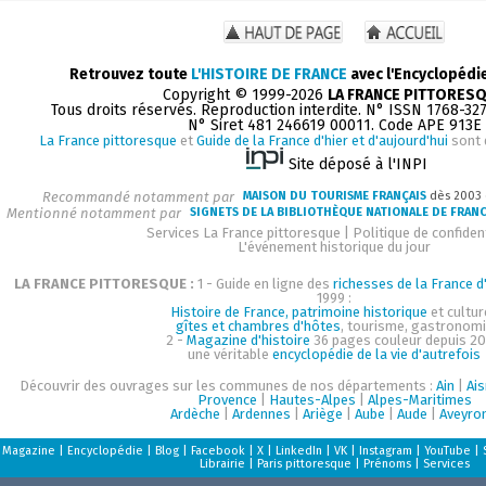
Retrouvez toute
L'HISTOIRE DE FRANCE
avec l'Encyclopédi
Copyright © 1999-2026
LA FRANCE PITTORES
Tous droits réservés. Reproduction interdite. N° ISSN 1768-32
N° Siret 481 246619 00011. Code APE 913E
La France pittoresque
et
Guide de la France d'hier et d'aujourd'hui
sont 
Site déposé à l'INPI
Recommandé notamment par
MAISON DU TOURISME FRANÇAIS
dès 2003
Mentionné notamment par
SIGNETS DE LA BIBLIOTHÈQUE NATIONALE DE FRAN
Services La France pittoresque
|
Politique de confident
L'événement historique du jour
LA FRANCE PITTORESQUE :
1 - Guide en ligne des
richesses de la France d'
1999 :
Histoire de France, patrimoine historique
et cultur
gîtes et chambres d'hôtes
, tourisme, gastronom
2 -
Magazine d'histoire
36 pages couleur depuis 20
une véritable
encyclopédie de la vie d'autrefois
Découvrir des ouvrages sur les communes de nos départements :
Ain
|
Ai
Provence
|
Hautes-Alpes
|
Alpes-Maritimes
Ardèche
|
Ardennes
|
Ariège
|
Aube
|
Aude
|
Aveyro
Magazine
|
Encyclopédie
|
Blog
|
Facebook
|
X
|
LinkedIn
|
VK
|
Instagram
|
YouTube
|
Librairie
|
Paris pittoresque
|
Prénoms
|
Services