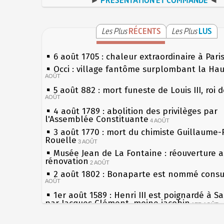
Les Plus
RÉCENTS
Les Plus
LUS
6 août 1705 : chaleur extraordinaire à Pari
Occi : village fantôme surplombant la Ha
AOÛT
5 août 882 : mort funeste de Louis III, roi 
AOÛT
4 août 1789 : abolition des privilèges par
l'Assemblée Constituante
4 AOÛT
3 août 1770 : mort du chimiste Guillaume-
Rouelle
3 AOÛT
Musée Jean de La Fontaine : réouverture 
rénovation
2 AOÛT
2 août 1802 : Bonaparte est nommé consul
AOÛT
1er août 1589 : Henri III est poignardé à S
par Jacques Clément, moine jacobin
1ER AOÛT
31 juillet 1899 : décret instaurant les mou