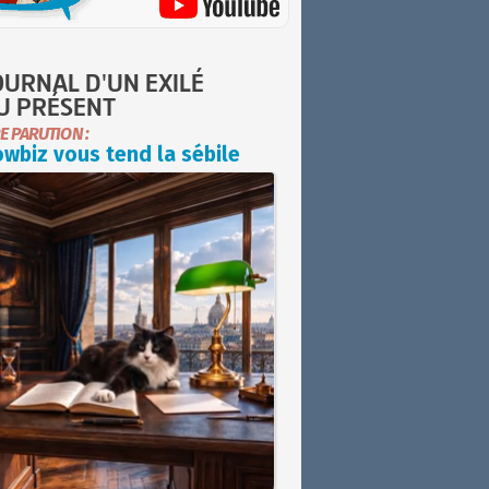
OURNAL D'UN EXILÉ
U PRÉSENT
E PARUTION :
wbiz vous tend la sébile