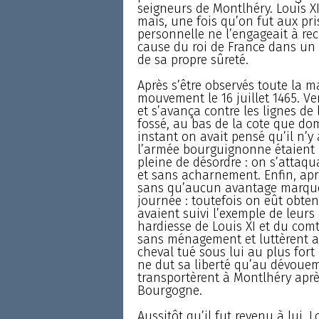
seigneurs de Montlhéry. Louis XI, q
mais, une fois qu’on fut aux pri
personnelle ne l’engageait à rec
cause du roi de France dans un 
de sa propre sûreté.
Après s’être observés toute la m
mouvement le 16 juillet 1465. Ve
et s’avança contre les lignes de 
fossé, au bas de la cote que dom
instant on avait pensé qu’il n’
l’armée bourguignonne étaient pr
pleine de désordre : on s’attaq
et sans acharnement. Enfin, apr
sans qu’aucun avantage marqué 
journée : toutefois on eût obtenu
avaient suivi l’exemple de leurs 
hardiesse de Louis XI et du comte
sans ménagement et luttèrent av
cheval tué sous lui au plus fort
ne dut sa liberté qu’au dévouem
transportèrent à Montlhéry aprè
Bourgogne.
Aussitôt qu’il fut revenu à lui, 