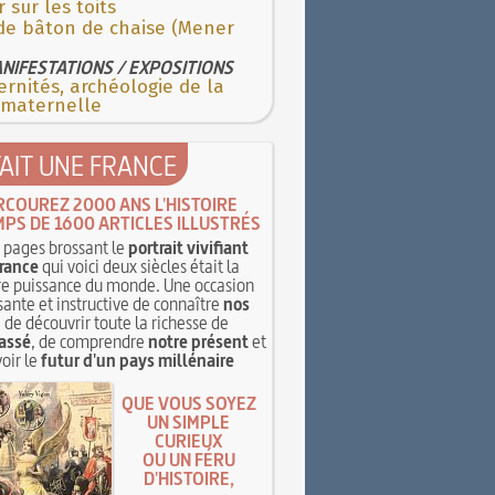
r sur les toits
 de bâton de chaise (Mener
NIFESTATIONS / EXPOSITIONS
rnités, archéologie de la
 maternelle
TAIT UNE FRANCE
RCOUREZ 2000 ANS L'HISTOIRE
MPS DE 1600 ARTICLES ILLUSTRÉS
pages brossant le
portrait vivifiant
rance
qui voici deux siècles était la
e puissance du monde. Une occasion
sante et instructive de connaître
nos
, de découvrir toute la richesse de
assé
, de comprendre
notre présent
et
oir le
futur d'un pays millénaire
QUE VOUS SOYEZ
UN SIMPLE
CURIEUX
OU UN FÉRU
D'HISTOIRE,