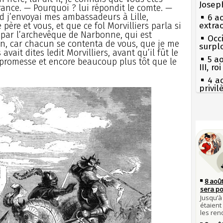
Josep
nce. — Pourquoi ? lui répondit le comte. —
nd j’envoyai mes ambassadeurs à Lille,
6 a
ère et vous, et que ce fol Morvilliers parla si
extrao
par l’archevêque de Narbonne, qui est
Occi
en, car chacun se contenta de vous, que je me
surpl
vait dites ledit Morvilliers, avant qu’il fût le
5 a
 promesse et encore beaucoup plus tôt que le
III, r
4 a
privi
Const
3 a
Guill
Séc
canicu
Mus
réouv
27 
Ravail
2 a
nommé
Pie
mous
1er 
poign
Qui
Cléme
Tout
atten
31 j
les m
Fran
en fo
mort 