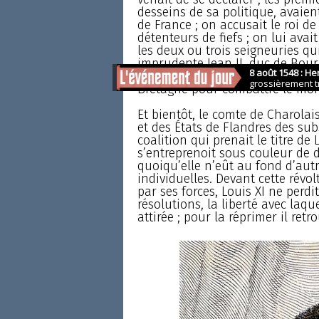
desseins de sa politique, avaien
de France ; on accusait le roi d
détenteurs de fiefs ; on lui avai
les deux ou trois seigneuries qu
imprudente Jean II, duc de Bourb
Louis XI, le duc de Berry lui-m
Bretagne pour combattre le mo
Et bientôt, le comte de Charola
et des États de Flandres des sub
coalition qui prenait le titre de
s’entreprenoit sous couleur de d
quoiqu’elle n’eût au fond d’autr
individuelles. Devant cette révo
par ses forces, Louis XI ne perd
résolutions, la liberté avec laque
attirée ; pour la réprimer il ret