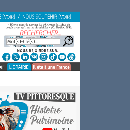
E
/ NOUS SOUTENIR
[VOIR]
[VOIR]
« Hâtons-nous de raconter les délicieuses histoires du
peuple avant qu'il ne les ait oubliées »
(C. Nodier, 1840)
NOUS REJOINDRE SUR...
ir
LIBRAIRIE
Il était une France