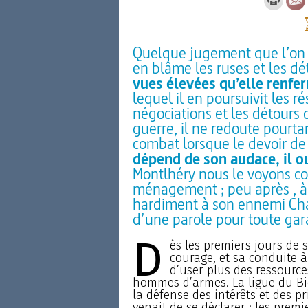
Quelque jugement que l’on po
en blâme les ruses et les d
vues élevées qu’elle renf
lequel il en poursuivit les ré
négociations et les détours 
guerre, il ne redoute pourta
combat lorsque le devoir de
dépend de son audace, il o
Montlhéry nous le voyons co
ménagement ; peu après , à l
hardiment à son ennemi Cha
d’une parole pour toute gar
D
ès les premiers jours de s
courage, et sa conduite à
d’user plus des ressource
hommes d’armes. La ligue du Bie
la défense des intérêts et des pr
venait de se déclarer ; les premi