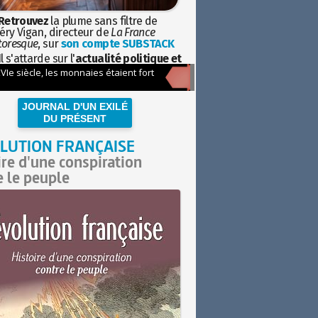
Retrouvez
la plume sans filtre de
éry Vigan, directeur de
La France
toresque
, sur
son compte SUBSTACK
l s'attarde sur l'
actualité politique et
ciétale
avec la hauteur de vue de
istoire
JOURNAL D'UN EXILÉ
DU PRÉSENT
LUTION FRANÇAISE
ire d'une conspiration
e le peuple