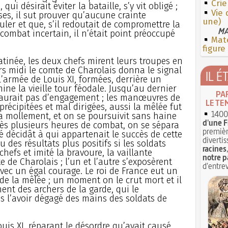
Crie
ui désirait éviter la bataille, s’y vit obligé ;
Vie
ses, il sut prouver qu’aucune crainte
une)
uler et que, s’il redoutait de compromettre la
MA
combat incertain, il n’était point préoccupé
Mate
figure
atinée, les deux chefs mirent leurs troupes en
rs midi le comte de Charolais donna le signal
IL É
l’armée de Louis XI, formées, derrière un
ine la vieille tour féodale. Jusqu’au dernier
PA
y aurait pas d’engagement ; les manœuvres de
LE TE
écipitées et mal dirigées, aussi la mêlée fut
1400 
ua mollement, et on se poursuivit sans haine
d'une F
ès plusieurs heures de combat, on se sépara
premièr
décidât à qui appartenait le succès de cette
divertis
 des résultats plus positifs si les soldats
racines
chefs et imité la bravoure, la vaillante
notre p
 de Charolais ; l’un et l’autre s’exposèrent
d'entrev
ec un égal courage. Le roi de France eut un
 de la mêlée ; un moment on le crut mort et il
ent des archers de la garde, qui le
s l’avoir dégagé des mains des soldats de
Louis XI, réparant le désordre qu’avait causé