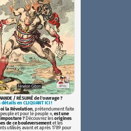
ANDE / RÉSUMÉ de l'ouvrage ?
 détails en CLIQUANT ICI !
oi la Révolution
, prétendument faite
 peuple et pour le peuple »,
est une
imposture ?
Découvrez les
origines
es de ce bouleversement
et les
ts utilisés avant et après 1789 pour