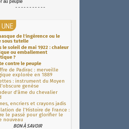
er au peuple
- - - - - - - - - - -
A UNE
asque de l'ingérence ou le
 sous tutelle
 le soleil de mai 1922 : chaleur
rique ou emballement
tique ?
ite contre le peuple
fre de Padirac : merveille
gique explorée en 1889
ettes : instrument du Moyen
l'obscure genèse
ndeur d'âme du chevalier
d
es, encriers et crayons jadis
lation de l'Histoire de France :
re le passé pour glorifier le
 nouveau
BON À SAVOIR