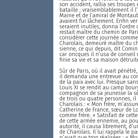
son accident, rallia ses troupes
bataille ; vraisemblablement il
Maine et de l’amiral de Montaub
avaient fui lâchement. Enfin vers
seraient inutiles, donna l’ordre d
restait maître du chemin de Paris
considérer cette journée comme
Charolais, demeuré maître du cha
sienne, ce qui depuis, dit Comi
car oncques il n’usa de conseil 
finie sa vie et sa maison détruit
Sûr de Paris, où il avait pénétré
il demanda une entrevue au comt
de la paix avec lui. Presque san
Louis XI se rendit au camp bourg
compagnon de sa jeunesse la s
de trois ou quatre personnes, i
Charolais : « Mon frère, m’assur
Catherine de France, sœur de Lou
comme frère. » Satisfait de cette
de cette armée ennemie, au pouv
autorité, il causa librement, d’u
de Charolais. Il lui rappela le pa
n’avait que trop réalisées : « Mon