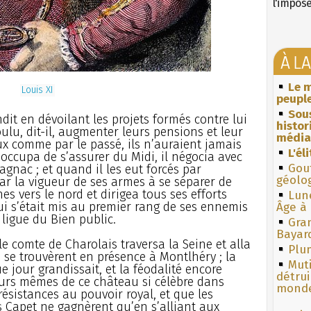
l'impos
À L
Le m
Louis XI
peuple
Sous
dit en dévoilant les projets formés contre lui
histo
voulu, dit-il, augmenter leurs pensions et leur
média
ux comme par le passé, ils n’auraient jamais
L'él
s’occupa de s’assurer du Midi, il négocia avec
Gouf
gnac ; et quand il les eut forcés par
géolo
ar la vigueur de ses armes à se séparer de
es vers le nord et dirigea tous ses efforts
Lun
i s’était mis au premier rang de ses ennemis
Âge à 
a ligue du Bien public.
Gra
Bayar
 le comte de Charolais traversa la Seine et alla
Plum
 se trouvèrent en présence à Montlhéry ; la
Muti
e jour grandissait, et la féodalité encore
détrui
ours mêmes de ce château si célèbre dans
monde
résistances au pouvoir royal, et que les
 Capet ne gagnèrent qu’en s’alliant aux