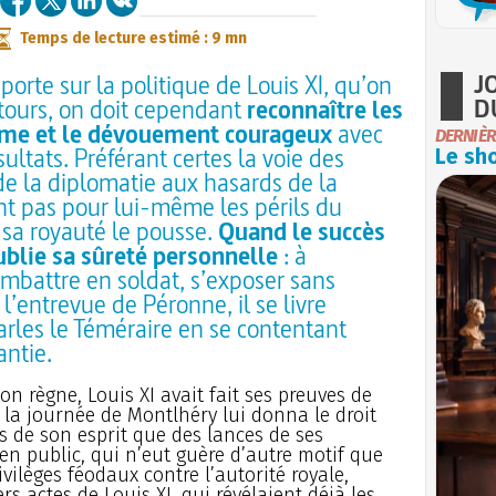
Temps de lecture estimé : 9 mn
J
rte sur la politique de Louis XI, qu’on
D
étours, on doit cependant
reconnaître les
erme et le dévouement courageux
avec
DERNIÈR
sultats. Préférant certes la voie des
Le sho
de la diplomatie aux hasards de la
nt pas pour lui-même les périls du
 sa royauté le pousse.
Quand le succès
ublie sa sûreté personnelle
: à
mbattre en soldat, s’exposer sans
’entrevue de Péronne, il se livre
rles le Téméraire en se contentant
antie.
on règne, Louis XI avait fait ses preuves de
 la journée de Montlhéry lui donna le droit
s de son esprit que des lances de ses
n public, qui n’eut guère d’autre motif que
ivilèges féodaux contre l’autorité royale,
ers actes de Louis XI, qui révélaient déjà les