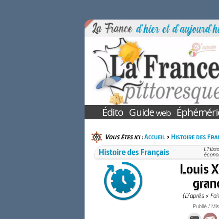
Édito
Guide
Éphéméri
web
Vous êtes ici :
Accueil
>
Histoire des Fra
Histoire des Français
L’Hist
économ
Louis XI
gran
(D’après « Fa
Publié / Mis