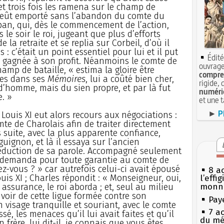
 et trois fois les ramena sur le champ de
 l’eût emporté sans l’abandon du comte du
an, qui, dès le commencement de l’action,
 le soir le roi, jugeant que plus d’efforts
e la retraite et se replia sur Corbeil, d’où il
 : c’était un point essentiel pour lui et il put
Édité
 gagnée à son profit. Néanmoins le comte de
ouvrage
mp de bataille, « estima la gloire être
compren
nes dans ses
Mémoires
, lui a coûté bien cher,
rigide, 
d’homme, mais du sien propre, et par là fut
numéri
e. »
et une 
►
P
, Louis XI eut alors recours aux négociations :
e de Charolais afin de traiter directement
s suite, avec la plus apparente confiance,
uignon, et là il essaya sur l’ancien
éduction de sa parole. Accompagné seulement
l demanda pour toute garantie au comte de
ez-vous ? » car autrefois celui-ci avait épousé
8 ao
is XI ; Charles répondit : « Monseigneur, oui,
l’effi
 assurance, le roi aborda ; et, seul au milieu
monn
oir de cette ligue formée contre son
Pay
n visage tranquille et souriant, avec le comte
7 a
ssé, les menaces qu’il lui avait faites et qu’il
du mé
 frère, lui dit-il, je connais que vous êtes