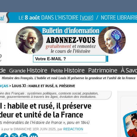
8 août
DANS L'HISTOIRE
/ NOTRE LIBRAIRI
LE
[VOIR]
de
Histoire
Histoire
Patrimoine
À Savo
Grande
Petite
Histoire des Français. L'habile et rusé Louis XI préserve la grandeur et l'unité de la France
nçais
> Louis XI : habile et rusé, il préserve
oire des Français : systèmes politiques, contexte social, population,
ie, gouvernements à travers les âges, évolution des institutions.
 : habile et rusé, il préserve
deur et unité de la France
its mémorables de l’Histoire de France », paru en 1844)
 à jour le
DIMANCHE
1ER JUIN 2025
, par
REDACTION