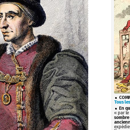
COMM
Tous les
En qu
« par le
sombre 
ancienn
expédien