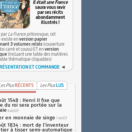
Il était une France
saura vous ravir
par ses récits
abondamment
illustrés !
 par
La France pittoresque
, cet
 existe en
version papier
ant 3 volumes reliés
(couverture
dos carré et cousu) ET en
version
que
(incluant une table des matières
table thématique cliquables)
RÉSENTATION ET COMMANDE
◄
Les Plus
RÉCENTS
Les Plus
LUS
ût 1548 : Henri II fixe que
gie du roi sera portée sur la
aie
8 AOÛT
er en monnaie de singe
7 AOÛT
oût 1834 : mort de l'inventeur
tier à tisser semi-automatique