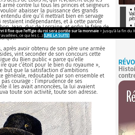
t armé contre lui tous les princes et seigneurs
e vouloir abaisser la puissance des grands
Val
t entendu dire qu’il mettrait bien en servage
pit
i restaient indépendantes, et à cette parole
I
on, Jean, duc de Lorraine, et enfin le frère de
so
ême, avaient répondu en s’unissant au duc de
l'H
narque.
is, après avoir obtenu de son père une armée
sides, vint seconder de son concours cette
 Ligue du Bien public « parce qu’elle
RÉVO
ire que c’étoit pour le bien du royaume »,
Histo
e but que la satisfaction d’ambitions
contr
lte générale, redoutable par son ensemble et
it pas courage : l’imprudence de ses
lle il les avait annoncées, la lui avaient
rouva toute son activité, toute son adresse.