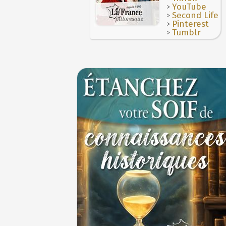
Maternités, archéologie de la figure mate
>
YouTube
JUILLET
>
Second Life
Le masque de l'ingérence ou le peuple so
>
Pinterest
>
Tumblr
1ER JUILLET