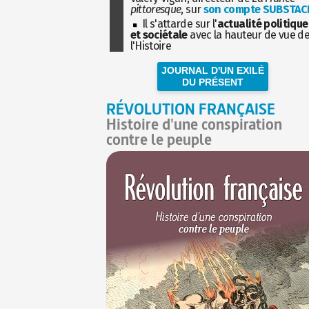
pittoresque
, sur
son compte SUBSTAC
Il s'attarde sur l'
actualité politique
et sociétale
avec la hauteur de vue d
l'Histoire
JOURNAL D'UN EXILÉ
DU PRÉSENT
RÉVOLUTION FRANÇAISE
Histoire d'une conspiration
contre le peuple