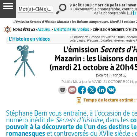
9 août 1888 : mort du poète et inven
> Découvrant le phonographe, contribuan
de la photographie (…)
[L
L'émission Secrets d'Histoire Mazarin : les liaisons dangereuses. Mardi 21 octobre
Vous êtes ici :
Accueil
>
L’Histoire en vidéos
> L'émission Secrets d'Hist
L’Histoire en vidéos
L’Histoire de France en vidéos : films, docum
interviews. Règnes, batailles, événements-cl
L’émission
Secrets d’H
Mazarin : les liaisons d
(mardi 21 octobre à 20h45
(Source : France 2)
Publié / Mis à jour le
MARDI
21 OCTOBRE 2014
, 
Temps de lecture estimé :
Stéphane Bern vous entraîne, à l’occasion de 
numéro inédit de
Secrets d’histoire
, dans les
co
pouvoir à la découverte de l’un des destins le
romanesques
et controversés du XVIIe siècle : 