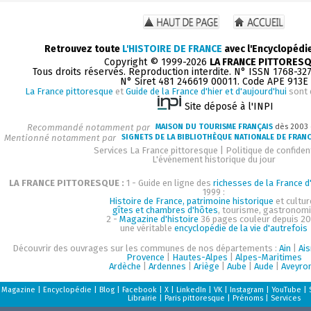
Retrouvez toute
L'HISTOIRE DE FRANCE
avec l'Encyclopédi
Copyright © 1999-2026
LA FRANCE PITTORES
Tous droits réservés. Reproduction interdite. N° ISSN 1768-32
N° Siret 481 246619 00011. Code APE 913E
La France pittoresque
et
Guide de la France d'hier et d'aujourd'hui
sont 
Site déposé à l'INPI
Recommandé notamment par
MAISON DU TOURISME FRANÇAIS
dès 2003
Mentionné notamment par
SIGNETS DE LA BIBLIOTHÈQUE NATIONALE DE FRAN
Services La France pittoresque
|
Politique de confident
L'événement historique du jour
LA FRANCE PITTORESQUE :
1 - Guide en ligne des
richesses de la France d'
1999 :
Histoire de France, patrimoine historique
et cultur
gîtes et chambres d'hôtes
, tourisme, gastronom
2 -
Magazine d'histoire
36 pages couleur depuis 20
une véritable
encyclopédie de la vie d'autrefois
Découvrir des ouvrages sur les communes de nos départements :
Ain
|
Ai
Provence
|
Hautes-Alpes
|
Alpes-Maritimes
Ardèche
|
Ardennes
|
Ariège
|
Aube
|
Aude
|
Aveyro
Magazine
|
Encyclopédie
|
Blog
|
Facebook
|
X
|
LinkedIn
|
VK
|
Instagram
|
YouTube
|
Librairie
|
Paris pittoresque
|
Prénoms
|
Services