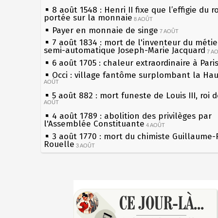
8 août 1548 : Henri II fixe que l’effigie du r
portée sur la monnaie
8 AOÛT
Payer en monnaie de singe
7 AOÛT
7 août 1834 : mort de l'inventeur du métier
semi-automatique Joseph-Marie Jacquard
7 A
6 août 1705 : chaleur extraordinaire à Pari
Occi : village fantôme surplombant la Ha
AOÛT
5 août 882 : mort funeste de Louis III, roi 
AOÛT
4 août 1789 : abolition des privilèges par
l'Assemblée Constituante
4 AOÛT
3 août 1770 : mort du chimiste Guillaume-
Rouelle
3 AOÛT
Musée Jean de La Fontaine : réouverture 
rénovation
2 AOÛT
2 août 1802 : Bonaparte est nommé consul
Sécheresses (Grandes), étés caniculaires à
AOÛT
les siècles
1er août 1589 : Henri III est poignardé à S
27 mai 1610 : supplice de François Ravailla
par Jacques Clément, moine jacobin
du roi Henri IV
1ER AOÛT