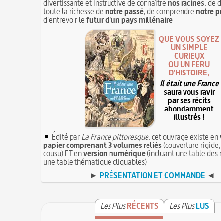
divertissante et instructive de connaître
nos racines
, de 
toute la richesse de
notre passé
, de comprendre
notre p
d'entrevoir le
futur d'un pays millénaire
QUE VOUS SOYEZ
UN SIMPLE
CURIEUX
OU UN FÉRU
D'HISTOIRE,
Il était une France
saura vous ravir
par ses récits
abondamment
illustrés !
Édité par
La France pittoresque
, cet ouvrage existe en
papier comprenant 3 volumes reliés
(couverture rigide,
cousu) ET en
version numérique
(incluant une table des 
une table thématique cliquables)
►
PRÉSENTATION ET COMMANDE
◄
Les Plus
RÉCENTS
Les Plus
LUS