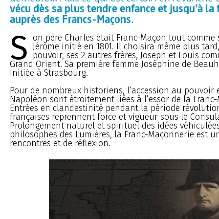
vécu dès sa plus tendre enfance et jusqu’à la f
auprès des Francs-Maçons
.
S
on père Charles était Franc-Maçon tout comme s
Jérôme initié en 1801. Il choisira même plus tard
pouvoir, ses 2 autres frères, Joseph et Louis co
Grand Orient. Sa première femme Joséphine de Beauh
initiée à Strasbourg.
Pour de nombreux historiens, l’accession au pouvoir e
Napoléon sont étroitement liées à l’essor de la Franc
Entrées en clandestinité pendant la période révolution
françaises reprennent force et vigueur sous le Consula
Prolongement naturel et spirituel des idées véhiculées
philosophes des Lumières, la Franc-Maçonnerie est un
rencontres et de réflexion.