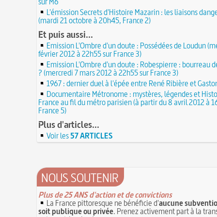
sur M6
10 octobre 1853 : premiers essais d'un tél
Charles Bourseul, plus de 20 ans avant Bell
15 juillet 1533 : pose de la première pierre 
L'émission Secrets d'Histoire Mazarin : les liaisons dan
de Ville de Paris
(mardi 21 octobre à 20h45, France 2)
Glanage (Le) : pratique ancestrale encadré
15 JUILLET
Henri II et toujours en vigueur
14 juillet 1827 : mort du physicien Augustin 
Et puis aussi...
fondateur de l'optique moderne
Tortures et supplices au XVIe siècle
14 JUILLET
Emission L'Ombre d'un doute : Possédées de Loudun (me
19 avril 1906 : mort de Pierre Curie, pionnie
13 juillet 1788 : violent ouragan traversant
février 2012 à 22h55 sur France 3)
l'étude de la radioactivité
et ravageant les moissons
13 JUILLET
Emission L'Ombre d'un doute : Robespierre : bourreau d
L'oisiveté est la mère de tous les vices
? (mercredi 7 mars 2012 à 22h55 sur France 3)
12 juillet 1682 : mort de l’astronome Jean P
JUILLET
Il faut manger pour vivre et non vivre pou
1967 : dernier duel à l'épée entre René Ribière et Gasto
11 juillet 1784 : tumulte dans le Jardin du
Molay (Jacques de) : grand maître des Temp
Documentaire Métronome : mystères, légendes et Histo
Luxembourg au sujet du ballon de l'abbé Mi
mort sur le bûcher, à l'origine de la légende 
France au fil du métro parisien (à partir du 8 avril 2012 à 
maudits
JUILLET
France 5)
30 mai 1778 : mort de Voltaire (François-Ma
10 juillet 1900 : inauguration du métropolit
Plus d'articles...
Arouet)
Paris
10 JUILLET
Voir les
57 ARTICLES
C'est la mouche du coche
9 juillet 1516 : sentence contre des chenille
mulots causant des dégâts dans le territoire 
Noël (Repas du réveillon de) : repas gras s
à la messe de minuit
9 JUILLET
Royal sirop de pommes : curieuse panacée 
Joutes et tournois
NOUS SOUTENIR
siècle
Coiffures : évolution et modes du VIe au XVe
8 JUILLET
8 juillet 1827 : mort du corsaire Robert Sur
A quelque chose malheur est bon
Plus de 25 ANS d'action et de convictions
JUILLET
La France pittoresque ne bénéficie d'
aucune subventio
14 septembre 1927 : mort tragique de la d
soit publique ou privée
7 juillet 1784 : mort de Louis Anseaume, l'u
. Prenez activement part à la tra
Isadora Duncan