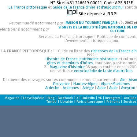
N° Siret 481 246619 00011. Code APE 913E
La France pittoresque
et
Guide de la France d'hier et d'aujourd'hui
sont d
Site déposé à l'INPI
Recommandé notamment par
MAISON DU TOURISME FRANÇAIS
dès 2003 e
SIGNETS DE LA BIBLIOTHÈQUE NATIONALE DE FR
Mentionné notamment par
CULTURE
Services La France pittoresque
|
Politique de confidenti
L'événement historique du jour
LA FRANCE PITTORESQUE :
1 - Guide en ligne des
richesses de la France d'h
1999 :
Histoire de France, patrimoine historique
et culturel
gîtes et chambres d'hôtes
, tourisme, gastronomie
2 -
Magazine d'histoire
36 pages couleur depuis 200
une véritable
encyclopédie de la vie d'autrefois
Découvrir des ouvrages sur les communes de nos départements :
Ain
|
Aisn
Provence
|
Hautes-Alpes
|
Alpes-Maritimes
Ardèche
|
Ardennes
|
Ariège
|
Aube
|
Aude
|
Aveyron
Magazine
|
Encyclopédie
|
Blog
|
Facebook
|
X
|
LinkedIn
|
VK
|
Instagram
|
YouTube
Tumblr
|
Librairie
|
Paris pittoresque
|
Prénoms
|
Services