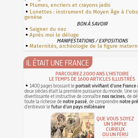
Plumes, encriers et crayons jadis
Lunettes : instrument du Moyen Âge à l'ob
genèse
BON À SAVOIR
Saigner du nez
Après moi le déluge
MANIFESTATIONS / EXPOSITIONS
Maternités, archéologie de la figure matern
IL ÉTAIT UNE FRANCE
PARCOUREZ 2000 ANS L'HISTOIRE
LE TEMPS DE 1600 ARTICLES ILLUSTRÉS
1400 pages brossant le
portrait vivifiant d'une France
deux siècles était la première puissance du monde. Une oc
divertissante et instructive de connaître
nos racines
, de dé
toute la richesse de
notre passé
, de comprendre
notre pr
d'entrevoir le
futur d'un pays millénaire
QUE VOUS SOYEZ
UN SIMPLE
CURIEUX
OU UN FÉRU