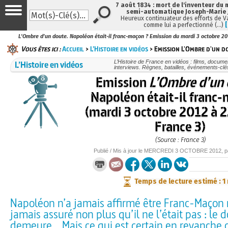
7 août 1834 : mort de l'inventeur du 
semi-automatique Joseph-Marie
Heureux continuateur des efforts de V
comme lui a perfectionné (…)
L’Ombre d’un doute. Napoléon était-il franc-maçon ? Emission du mardi 3 octobre 20
Vous êtes ici :
Accueil
>
L’Histoire en vidéos
> Emission L'Ombre d'un d
L’Histoire en vidéos
L’Histoire de France en vidéos : films, docume
interviews. Règnes, batailles, événements-clé
Emission
L’Ombre d’un
Napoléon était-il franc
(mardi 3 octobre 2012 à 
France 3)
(Source : France 3)
Publié / Mis à jour le
MERCREDI
3 OCTOBRE 2012
, 
Temps de lecture estimé : 1
Napoléon n’a jamais affirmé être Franc-Maçon 
jamais assuré non plus qu’il ne l’était pas : le 
demeure... Mais ce qui est certain en revanche c