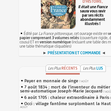
D'HISTOIRE,
Il était une France
saura vous ravir
par ses récits
abondamment
illustrés !
Édité par
La France pittoresque
, cet ouvrage existe en
v
papier comprenant 3 volumes reliés
(couverture rigide, d
cousu) ET en
version numérique
(incluant une table des m
une table thématique cliquables)
►
PRÉSENTATION ET COMMANDE
◄
Les Plus
RÉCENTS
Les Plus
LUS
Payer en monnaie de singe
7 AOÛT
7 août 1834 : mort de l'inventeur du métier 
semi-automatique Joseph-Marie Jacquard
7 AO
6 août 1705 : chaleur extraordinaire à Paris
Occi : village fantôme surplombant la Hau
AOÛT