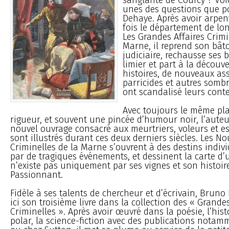
unes des questions que p
Dehaye. Après avoir arpen
fois le département de lo
Les Grandes Affaires Crimi
Marne, il reprend son bât
judiciaire, rechausse ses b
limier et part à la découv
histoires, de nouveaux ass
parricides et autres somb
ont scandalisé leurs cont
Avec toujours le même pla
rigueur, et souvent une pincée d’humour noir, l’auteur
nouvel ouvrage consacré aux meurtriers, voleurs et es
sont illustrés durant ces deux derniers siècles. Les No
Criminelles de la Marne s’ouvrent à des destins indiv
par de tragiques événements, et dessinent la carte d’
n’existe pas uniquement par ses vignes et son histoire
Passionnant.
Fidèle à ses talents de chercheur et d’écrivain, Brun
ici son troisième livre dans la collection des « Grandes
Criminelles ». Après avoir œuvré dans la poésie, l’histo
polar, la science-fiction avec des publications not