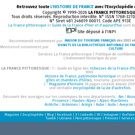
Retrouvez toute
L'HISTOIRE DE FRANCE
avec l'Encyclopédie
Copyright © 1999-2026
LA FRANCE PITTORESQ
Tous droits réservés. Reproduction interdite. N° ISSN 1768-327
N° Siret 481 246619 00011. Code APE 913E
La France pittoresque
et
Guide de la France d'hier et d'aujourd'hui
sont d
Site déposé à l'INPI
Recommandé notamment par
MAISON DU TOURISME FRANÇAIS
dès 2003 e
SIGNETS DE LA BIBLIOTHÈQUE NATIONALE DE FR
Mentionné notamment par
CULTURE
Services La France pittoresque
|
Politique de confidenti
L'événement historique du jour
LA FRANCE PITTORESQUE :
1 - Guide en ligne des
richesses de la France d'h
1999 :
Histoire de France, patrimoine historique
et culturel
gîtes et chambres d'hôtes
, tourisme, gastronomie
2 -
Magazine d'histoire
36 pages couleur depuis 200
une véritable
encyclopédie de la vie d'autrefois
Découvrir des ouvrages sur les communes de nos départements :
Ain
|
Aisn
Provence
|
Hautes-Alpes
|
Alpes-Maritimes
Ardèche
|
Ardennes
|
Ariège
|
Aube
|
Aude
|
Aveyron
Magazine
|
Encyclopédie
|
Blog
|
Facebook
|
X
|
LinkedIn
|
VK
|
Instagram
|
YouTube
Tumblr
|
Librairie
|
Paris pittoresque
|
Prénoms
|
Services