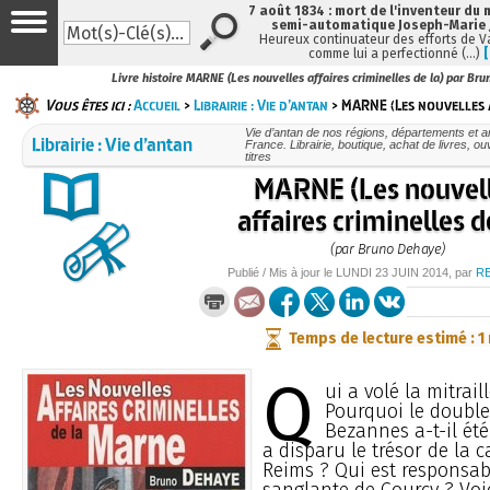
7 août 1834 : mort de l'inventeur du 
semi-automatique Joseph-Marie
Heureux continuateur des efforts de V
comme lui a perfectionné (…)
Livre histoire MARNE (Les nouvelles affaires criminelles de la) par Br
Vous êtes ici :
Accueil
>
Librairie : Vie d’antan
> MARNE (Les nouvelles a
Vie d’antan de nos régions, départements et 
Librairie : Vie d’antan
France. Librairie, boutique, achat de livres, 
titres
MARNE (Les nouvel
affaires criminelles d
(par Bruno Dehaye)
Publié / Mis à jour le
LUNDI
23 JUIN 2014
, par
R
Temps de lecture estimé : 1
Q
ui a volé la mitrai
Pourquoi le double
Bezannes a-t-il ét
a disparu le trésor de la 
Reims ? Qui est responsabl
sanglante de Courcy ? Voi