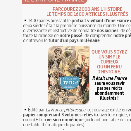
PARCOUREZ 2000 ANS L'HISTOIRE
LE TEMPS DE 1600 ARTICLES ILLUSTRÉS
1400 pages brossant le
portrait vivifiant d'une France
deux siècles était la première puissance du monde. Une oc
divertissante et instructive de connaître
nos racines
, de dé
toute la richesse de
notre passé
, de comprendre
notre pr
d'entrevoir le
futur d'un pays millénaire
QUE VOUS SOYEZ
UN SIMPLE
CURIEUX
OU UN FÉRU
D'HISTOIRE,
Il était une France
saura vous ravir
par ses récits
abondamment
illustrés !
Édité par
La France pittoresque
, cet ouvrage existe en
v
papier comprenant 3 volumes reliés
(couverture rigide, d
cousu) ET en
version numérique
(incluant une table des m
une table thématique cliquables)