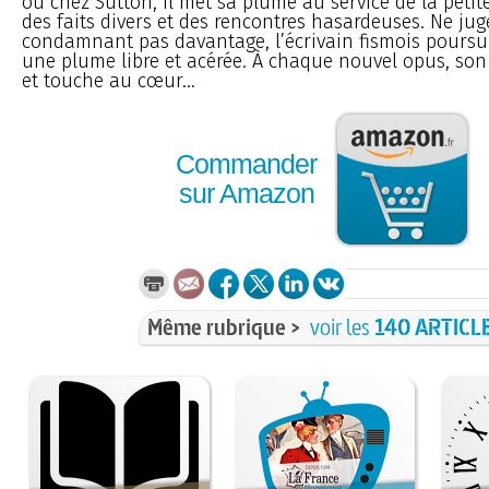
ou chez Sutton, il met sa plume au service de la petite 
des faits divers et des rencontres hasardeuses. Ne ju
condamnant pas davantage, l’écrivain fismois poursui
une plume libre et acérée. À chaque nouvel opus, son 
et touche au cœur...
Commander
sur Amazon
Même rubrique >
voir les
140 ARTICL