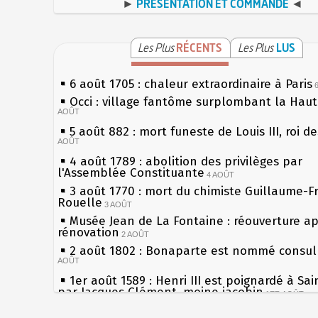
►
PRÉSENTATION ET COMMANDE
◄
Les Plus
RÉCENTS
Les Plus
LUS
6 août 1705 : chaleur extraordinaire à Paris
Occi : village fantôme surplombant la Hau
AOÛT
5 août 882 : mort funeste de Louis III, roi d
AOÛT
4 août 1789 : abolition des privilèges par
l'Assemblée Constituante
4 AOÛT
3 août 1770 : mort du chimiste Guillaume-F
Rouelle
3 AOÛT
Musée Jean de La Fontaine : réouverture a
rénovation
2 AOÛT
2 août 1802 : Bonaparte est nommé consul 
AOÛT
1er août 1589 : Henri III est poignardé à Sa
par Jacques Clément, moine jacobin
1ER AOÛT
31 juillet 1899 : décret instaurant les moug