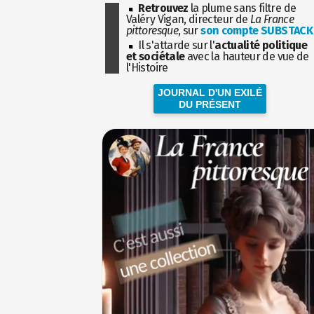
Retrouvez
la plume sans filtre de
Valéry Vigan, directeur de
La France
pittoresque
, sur
son compte SUBSTACK
Il s'attarde sur l'
actualité politique
et sociétale
avec la hauteur de vue de
l'Histoire
JOURNAL D'UN EXILÉ
DU PRÉSENT