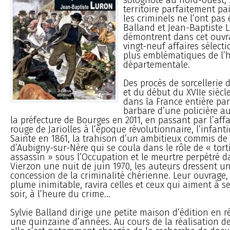
territoire parfaitement pai
les criminels ne l’ont pas 
Balland et Jean-Baptiste L
démontrent dans cet ouvr
vingt-neuf affaires sélect
plus emblématiques de l’hi
départementale.
Des procès de sorcellerie d
et du début du XVIIe siècle
dans la France entière par
barbare d’une policière 
la préfecture de Bourges en 2011, en passant par l’affa
rouge de Jariolles à l’époque révolutionnaire, l’infan
Sainte en 1861, la trahison d’un ambitieux commis de
d’Aubigny-sur-Nère qui se coula dans le rôle de « tor
assassin » sous l’Occupation et le meurtre perpétré da
Vierzon une nuit de juin 1970, les auteurs dressent 
concession de la criminalité chérienne. Leur ouvrage, 
plume inimitable, ravira celles et ceux qui aiment à se 
soir, à l’heure du crime...
Sylvie Balland dirige une petite maison d’édition en 
une quinzaine d’années. Au cours de la réalisation de