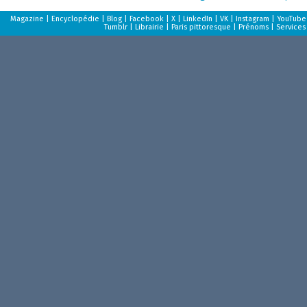
Magazine
|
Encyclopédie
|
Blog
|
Facebook
|
X
|
LinkedIn
|
VK
|
Instagram
|
YouTube
Tumblr
|
Librairie
|
Paris pittoresque
|
Prénoms
|
Services