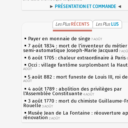
►
PRÉSENTATION ET COMMANDE
◄
Les Plus
RÉCENTS
Les Plus
LUS
Payer en monnaie de singe
7 AOÛT
7 août 1834 : mort de l'inventeur du métier 
semi-automatique Joseph-Marie Jacquard
7 AO
6 août 1705 : chaleur extraordinaire à Paris
Occi : village fantôme surplombant la Hau
AOÛT
5 août 882 : mort funeste de Louis III, roi d
AOÛT
4 août 1789 : abolition des privilèges par
l'Assemblée Constituante
4 AOÛT
3 août 1770 : mort du chimiste Guillaume-F
Rouelle
3 AOÛT
Musée Jean de La Fontaine : réouverture a
rénovation
2 AOÛT
2 août 1802 : Bonaparte est nommé consul 