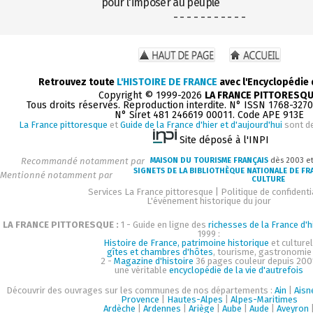
pour l'imposer au peuple
- - - - - - - - - - -
Retrouvez toute
L'HISTOIRE DE FRANCE
avec l'Encyclopédie
Copyright © 1999-2026
LA FRANCE PITTORESQ
Tous droits réservés. Reproduction interdite. N° ISSN 1768-327
N° Siret 481 246619 00011. Code APE 913E
La France pittoresque
et
Guide de la France d'hier et d'aujourd'hui
sont d
Site déposé à l'INPI
Recommandé notamment par
MAISON DU TOURISME FRANÇAIS
dès 2003 e
SIGNETS DE LA BIBLIOTHÈQUE NATIONALE DE FR
Mentionné notamment par
CULTURE
Services La France pittoresque
|
Politique de confidenti
L'événement historique du jour
LA FRANCE PITTORESQUE :
1 - Guide en ligne des
richesses de la France d'h
1999 :
Histoire de France, patrimoine historique
et culturel
gîtes et chambres d'hôtes
, tourisme, gastronomie
2 -
Magazine d'histoire
36 pages couleur depuis 200
une véritable
encyclopédie de la vie d'autrefois
Découvrir des ouvrages sur les communes de nos départements :
Ain
|
Aisn
Provence
|
Hautes-Alpes
|
Alpes-Maritimes
Ardèche
|
Ardennes
|
Ariège
|
Aube
|
Aude
|
Aveyron