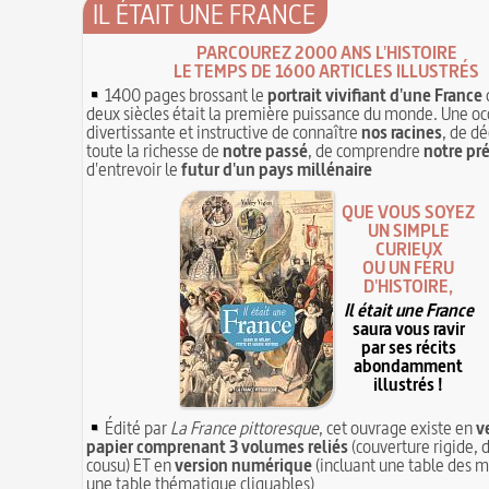
IL ÉTAIT UNE FRANCE
PARCOUREZ 2000 ANS L'HISTOIRE
LE TEMPS DE 1600 ARTICLES ILLUSTRÉS
1400 pages brossant le
portrait vivifiant d'une France
deux siècles était la première puissance du monde. Une oc
divertissante et instructive de connaître
nos racines
, de dé
toute la richesse de
notre passé
, de comprendre
notre pr
d'entrevoir le
futur d'un pays millénaire
QUE VOUS SOYEZ
UN SIMPLE
CURIEUX
OU UN FÉRU
D'HISTOIRE,
Il était une France
saura vous ravir
par ses récits
abondamment
illustrés !
Édité par
La France pittoresque
, cet ouvrage existe en
v
papier comprenant 3 volumes reliés
(couverture rigide, d
cousu) ET en
version numérique
(incluant une table des m
une table thématique cliquables)