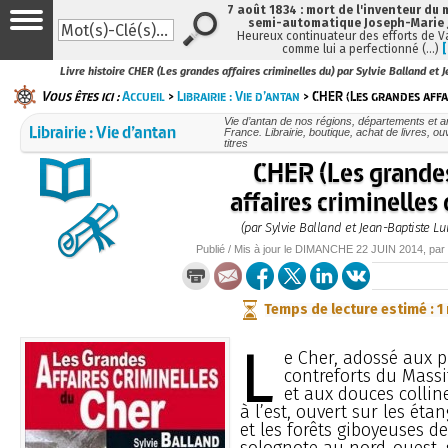
7 août 1834 : mort de l'inventeur du 
semi-automatique Joseph-Marie
Heureux continuateur des efforts de V
comme lui a perfectionné (…)
Livre histoire CHER (Les grandes affaires criminelles du) par Sylvie Balland et 
Vous êtes ici :
Accueil
>
Librairie : Vie d’antan
> CHER (Les grandes affa
Vie d’antan de nos régions, départements et 
Librairie : Vie d’antan
France. Librairie, boutique, achat de livres, 
titres
CHER (Les grande
affaires criminelles 
(par Sylvie Balland et Jean-Baptiste Lu
Publié / Mis à jour le
DIMANCHE
22 JUIN 2014
, par
Temps de lecture estimé : 1
L
e Cher, adossé aux 
contreforts du Massi
et aux douces collin
à l’est, ouvert sur les ét
et les forêts giboyeuses de
solognote au nord-ouest, 