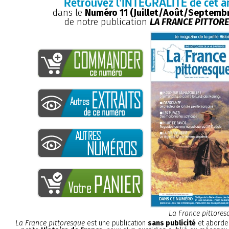
Retrouvez l'INTÉGRALITÉ de cet ar
dans le
Numéro 11 (Juillet/Août/Septemb
de notre publication
LA FRANCE PITTOR
La France pittores
La France pittoresque
est une publication
sans publicité
et aborde 