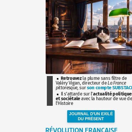
Retrouvez
la plume sans filtre de
Valéry Vigan, directeur de
La France
pittoresque
, sur
son compte SUBSTAC
Il s'attarde sur l'
actualité politique
et sociétale
avec la hauteur de vue d
l'Histoire
JOURNAL D'UN EXILÉ
DU PRÉSENT
RÉVOLUTION FRANÇAISE