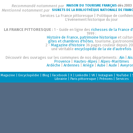
Recommandé notamment par
MAISON DU TOURISME FRANÇAIS
dès 2003
Mentionné notamment par
SIGNETS DE LA BIBLIOTHÈQUE NATIONALE DE FRAN
Services La France pittoresque
|
Politique de confident
L'événement historique du jour
LA FRANCE PITTORESQUE :
1 - Guide en ligne des
richesses de la France d'
1999 :
Histoire de France, patrimoine historique
et cultur
gîtes et chambres d'hôtes
, tourisme, gastronom
2 -
Magazine d'histoire
36 pages couleur depuis 20
une véritable
encyclopédie de la vie d'autrefois
Découvrir des ouvrages sur les communes de nos départements :
Ain
|
Ai
Provence
|
Hautes-Alpes
|
Alpes-Maritimes
Ardèche
|
Ardennes
|
Ariège
|
Aube
|
Aude
|
Aveyro
Magazine
|
Encyclopédie
|
Blog
|
Facebook
|
X
|
LinkedIn
|
VK
|
Instagram
|
YouTube
|
Librairie
|
Paris pittoresque
|
Prénoms
|
Services