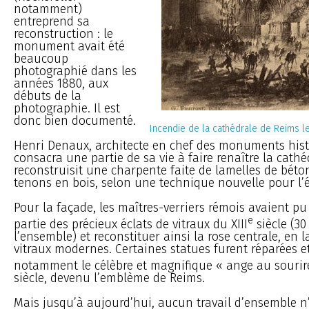
notamment)
entreprend sa
reconstruction : le
monument avait été
beaucoup
photographié dans les
années 1880, aux
débuts de la
photographie. Il est
donc bien documenté.
Incendie de la cathédrale de Reims 
Henri Denaux, architecte en chef des monuments hist
consacra une partie de sa vie à faire renaître la cathéd
reconstruisit une charpente faite de lamelles de béton
tenons en bois, selon une technique nouvelle pour l’
Pour la façade, les maîtres-verriers rémois avaient p
e
partie des précieux éclats de vitraux du XIII
siècle (30
l’ensemble) et reconstituer ainsi la rose centrale, en 
vitraux modernes. Certaines statues furent réparées e
notamment le célèbre et magnifique « ange au sourire
siècle, devenu l’emblème de Reims.
Mais jusqu’à aujourd’hui, aucun travail d’ensemble n’