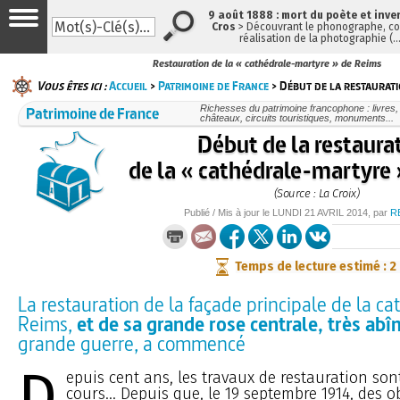
9 août 1888 : mort du poète et inve
Cros
> Découvrant le phonographe, con
réalisation de la photographie (
Restauration de la « cathédrale-martyre » de Reims
Vous êtes ici :
Accueil
>
Patrimoine de France
> Début de la restaurati
Patrimoine de France
Richesses du patrimoine francophone : livres
châteaux, circuits touristiques, monuments...
Début de la restaura
de la « cathédrale-martyre
(Source : La Croix)
Publié / Mis à jour le
LUNDI
21 AVRIL 2014
, par
R
Temps de lecture estimé : 2
La restauration de la façade principale de la ca
Reims,
et de sa grande rose centrale, très ab
grande guerre, a commencé
D
epuis cent ans, les travaux de restauration son
cours… Depuis que, le 19 septembre 1914, des o