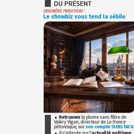
DU PRÉSENT
DERNIÈRE PARUTION :
Le showbiz vous tend la sébile
Retrouvez
la plume sans filtre de
Valéry Vigan, directeur de
La France
pittoresque
, sur
son compte SUBSTACK
Il s'attarde sur l'
actualité politique