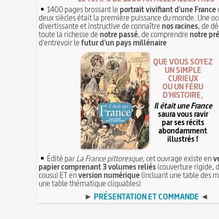
1400 pages brossant le
portrait vivifiant d'une France
deux siècles était la première puissance du monde. Une oc
divertissante et instructive de connaître
nos racines
, de dé
toute la richesse de
notre passé
, de comprendre
notre pr
d'entrevoir le
futur d'un pays millénaire
QUE VOUS SOYEZ
UN SIMPLE
CURIEUX
OU UN FÉRU
D'HISTOIRE,
Il était une France
saura vous ravir
par ses récits
abondamment
illustrés !
Édité par
La France pittoresque
, cet ouvrage existe en
v
papier comprenant 3 volumes reliés
(couverture rigide, d
cousu) ET en
version numérique
(incluant une table des m
une table thématique cliquables)
►
PRÉSENTATION ET COMMANDE
◄