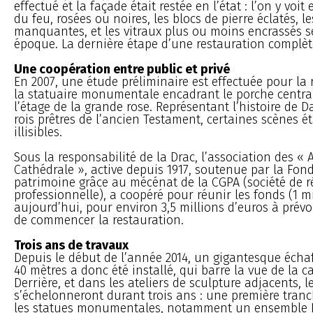
effectué et la façade était restée en l’état : l’on y voit
du feu, rosées ou noires, les blocs de pierre éclatés, l
manquantes, et les vitraux plus ou moins encrassés s
époque. La dernière étape d’une restauration complète 
Une coopération entre public et privé
En 2007, une étude préliminaire est effectuée pour la 
la statuaire monumentale encadrant le porche central
l’étage de la grande rose. Représentant l’histoire de 
rois prêtres de l’ancien Testament, certaines scènes 
illisibles.
Sous la responsabilité de la Drac, l’association des « 
Cathédrale », active depuis 1917, soutenue par la Fon
patrimoine grâce au mécénat de la CGPA (société de 
professionnelle), a coopéré pour réunir les fonds (1 m
aujourd’hui, pour environ 3,5 millions d’euros à prévo
de commencer la restauration.
Trois ans de travaux
Depuis le début de l’année 2014, un gigantesque éch
40 mètres a donc été installé, qui barre la vue de la c
Derrière, et dans les ateliers de sculpture adjacents, l
s’échelonneront durant trois ans : une première tran
les statues monumentales, notamment un ensemble Da