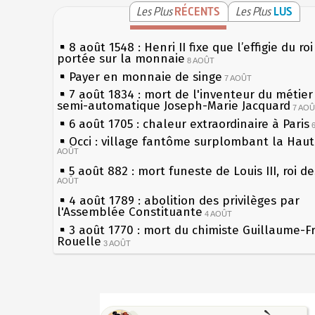
Les Plus
RÉCENTS
Les Plus
LUS
8 août 1548 : Henri II fixe que l’effigie du ro
portée sur la monnaie
8 AOÛT
Payer en monnaie de singe
7 AOÛT
7 août 1834 : mort de l'inventeur du métier 
semi-automatique Joseph-Marie Jacquard
7 AO
6 août 1705 : chaleur extraordinaire à Paris
Occi : village fantôme surplombant la Hau
AOÛT
5 août 882 : mort funeste de Louis III, roi d
AOÛT
4 août 1789 : abolition des privilèges par
l'Assemblée Constituante
4 AOÛT
3 août 1770 : mort du chimiste Guillaume-F
Rouelle
3 AOÛT
Musée Jean de La Fontaine : réouverture a
rénovation
2 AOÛT
2 août 1802 : Bonaparte est nommé consul 
Sécheresses (Grandes), étés caniculaires à 
AOÛT
les siècles