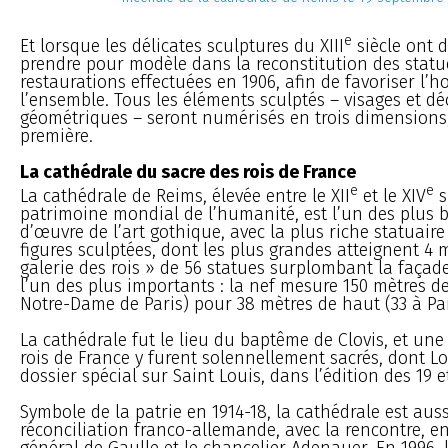
e
Et lorsque les délicates sculptures du XIII
siècle ont d
prendre pour modèle dans la reconstitution des statue
restaurations effectuées en 1906, afin de favoriser l’
l’ensemble. Tous les éléments sculptés – visages et dé
géométriques – seront numérisés en trois dimensions,
première.
La cathédrale du sacre des rois de France
e
e
La cathédrale de Reims, élevée entre le XII
et le XIV
s
patrimoine mondial de l’humanité, est l’un des plus 
d’œuvre de l’art gothique, avec la plus riche statuaire
figures sculptées, dont les plus grandes atteignent 4 m
galerie des rois » de 56 statues surplombant la façade
l’un des plus importants : la nef mesure 150 mètres de
Notre-Dame de Paris) pour 38 mètres de haut (33 à Par
La cathédrale fut le lieu du baptême de Clovis, et une
rois de France y furent solennellement sacrés, dont Lou
dossier spécial sur Saint Louis, dans l’édition des 19 et
Symbole de la patrie en 1914-18, la cathédrale est auss
réconciliation franco-allemande, avec la rencontre, en
général de Gaulle et le chancelier Adenauer. En 1996, 