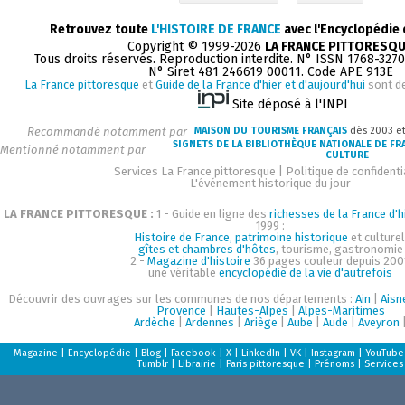
Retrouvez toute
L'HISTOIRE DE FRANCE
avec l'Encyclopédie
Copyright © 1999-2026
LA FRANCE PITTORESQ
Tous droits réservés. Reproduction interdite. N° ISSN 1768-327
N° Siret 481 246619 00011. Code APE 913E
La France pittoresque
et
Guide de la France d'hier et d'aujourd'hui
sont d
Site déposé à l'INPI
Recommandé notamment par
MAISON DU TOURISME FRANÇAIS
dès 2003 e
SIGNETS DE LA BIBLIOTHÈQUE NATIONALE DE FR
Mentionné notamment par
CULTURE
Services La France pittoresque
|
Politique de confidenti
L'événement historique du jour
LA FRANCE PITTORESQUE :
1 - Guide en ligne des
richesses de la France d'h
1999 :
Histoire de France, patrimoine historique
et culturel
gîtes et chambres d'hôtes
, tourisme, gastronomie
2 -
Magazine d'histoire
36 pages couleur depuis 200
une véritable
encyclopédie de la vie d'autrefois
Découvrir des ouvrages sur les communes de nos départements :
Ain
|
Aisn
Provence
|
Hautes-Alpes
|
Alpes-Maritimes
Ardèche
|
Ardennes
|
Ariège
|
Aube
|
Aude
|
Aveyron
Magazine
|
Encyclopédie
|
Blog
|
Facebook
|
X
|
LinkedIn
|
VK
|
Instagram
|
YouTube
Tumblr
|
Librairie
|
Paris pittoresque
|
Prénoms
|
Services