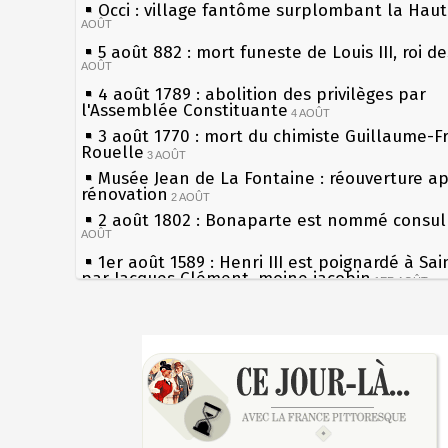
Occi : village fantôme surplombant la Hau
AOÛT
5 août 882 : mort funeste de Louis III, roi d
AOÛT
4 août 1789 : abolition des privilèges par
l'Assemblée Constituante
4 AOÛT
3 août 1770 : mort du chimiste Guillaume-F
Rouelle
3 AOÛT
Musée Jean de La Fontaine : réouverture a
rénovation
2 AOÛT
2 août 1802 : Bonaparte est nommé consul 
AOÛT
1er août 1589 : Henri III est poignardé à Sa
par Jacques Clément, moine jacobin
1ER AOÛT
31 juillet 1899 : décret instaurant les moug
boîtes aux lettres en fonte de Léon Mougeot
Sécheresses (Grandes), étés caniculaires à 
30 juillet 1918 : mort d'Auguste Poulain, fo
les siècles
Chocolat Poulain
30 JUILLET
27 mai 1610 : supplice de François Ravaillac
29 juillet 1881 : loi sur la liberté de la pres
du roi Henri IV
28 juillet 1794 : supplice de Robespierre et
Pierre qui roule n'amasse pas mousse
partie de ses complices
28 JUILLET
Qui aime bien châtie bien