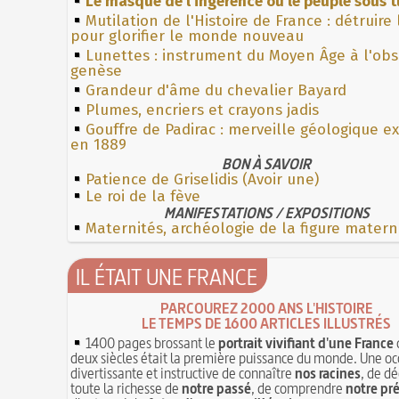
Le masque de l'ingérence ou le peuple sous t
Mutilation de l'Histoire de France : détruire
pour glorifier le monde nouveau
Lunettes : instrument du Moyen Âge à l'ob
genèse
Grandeur d'âme du chevalier Bayard
Plumes, encriers et crayons jadis
Gouffre de Padirac : merveille géologique e
en 1889
BON À SAVOIR
Patience de Griselidis (Avoir une)
Le roi de la fève
MANIFESTATIONS / EXPOSITIONS
Maternités, archéologie de la figure matern
IL ÉTAIT UNE FRANCE
PARCOUREZ 2000 ANS L'HISTOIRE
LE TEMPS DE 1600 ARTICLES ILLUSTRÉS
1400 pages brossant le
portrait vivifiant d'une France
deux siècles était la première puissance du monde. Une oc
divertissante et instructive de connaître
nos racines
, de dé
toute la richesse de
notre passé
, de comprendre
notre pr