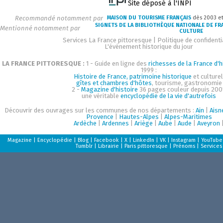
Site déposé à l'INPI
Recommandé notamment par
MAISON DU TOURISME FRANÇAIS
dès 2003 e
SIGNETS DE LA BIBLIOTHÈQUE NATIONALE DE FR
Mentionné notamment par
CULTURE
Services La France pittoresque
|
Politique de confidenti
L'événement historique du jour
LA FRANCE PITTORESQUE :
1 - Guide en ligne des
richesses de la France d'h
1999 :
Histoire de France, patrimoine historique
et culturel
gîtes et chambres d'hôtes
, tourisme, gastronomie
2 -
Magazine d'histoire
36 pages couleur depuis 200
une véritable
encyclopédie de la vie d'autrefois
Découvrir des ouvrages sur les communes de nos départements :
Ain
|
Aisn
Provence
|
Hautes-Alpes
|
Alpes-Maritimes
Ardèche
|
Ardennes
|
Ariège
|
Aube
|
Aude
|
Aveyron
Magazine
|
Encyclopédie
|
Blog
|
Facebook
|
X
|
LinkedIn
|
VK
|
Instagram
|
YouTube
Tumblr
|
Librairie
|
Paris pittoresque
|
Prénoms
|
Services