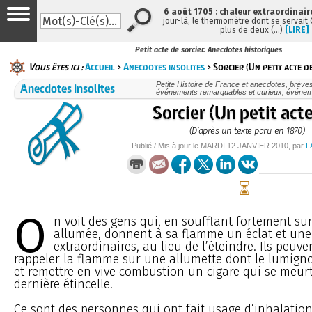
6 août 1705 : chaleur extraordinair
jour-là, le thermomètre dont se servait
plus de deux (…)
[LIRE]
Petit acte de sorcier. Anecdotes historiques
Vous êtes ici :
Accueil
>
Anecdotes insolites
> Sorcier (Un petit acte d
Anecdotes insolites
Petite Histoire de France et anecdotes, brèves e
événements remarquables et curieux, événe
Sorcier (Un petit act
(D’après un texte paru en 1870)
Publié / Mis à jour le
MARDI
12 JANVIER 2010
, par
L
O
n voit des gens qui, en soufflant fortement su
allumée, donnent à sa flamme un éclat et un
extraordinaires, au lieu de l’éteindre. Ils peuv
rappeler la flamme sur une allumette dont le lumigno
et remettre en vive combustion un cigare qui se meur
dernière étincelle.
Ce sont des personnes qui ont fait usage d’inhalatio