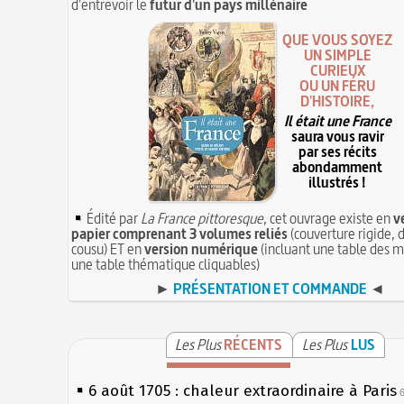
d'entrevoir le
futur d'un pays millénaire
QUE VOUS SOYEZ
UN SIMPLE
CURIEUX
OU UN FÉRU
D'HISTOIRE,
Il était une France
saura vous ravir
par ses récits
abondamment
illustrés !
Édité par
La France pittoresque
, cet ouvrage existe en
v
papier comprenant 3 volumes reliés
(couverture rigide, d
cousu) ET en
version numérique
(incluant une table des m
une table thématique cliquables)
►
PRÉSENTATION ET COMMANDE
◄
Les Plus
RÉCENTS
Les Plus
LUS
6 août 1705 : chaleur extraordinaire à Paris