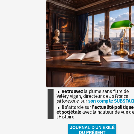
Retrouvez
la plume sans filtre de
Valéry Vigan, directeur de
La France
pittoresque
, sur
son compte SUBSTAC
Il s'attarde sur l'
actualité politique
et sociétale
avec la hauteur de vue d
l'Histoire
JOURNAL D'UN EXILÉ
DU PRÉSENT