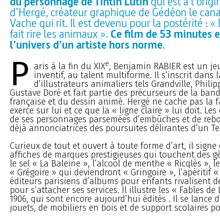
du personnage de Tintin Lutin
qui est à l’origi
d’Hergé, créateur graphique de Gédéon le cana
Vache qui rit. Il est devenu pour la postérité :
fait rire les animaux ».
Ce film de 53 minutes 
l’univers d’un artiste hors norme
.
P
e
aris à la fin du XIX
, Benjamin RABIER est un je
inventif, au talent multiforme. Il s’inscrit dans 
d’illustrateurs animaliers tels Grandville, Phil
Gustave Doré et fait partie des précurseurs de la ban
française et du dessin animé. Hergé ne cache pas la f
exerce sur lui et ce que la « ligne claire » lui doit. Le
de ses personnages parsemées d’embûches et de reb
déjà annonciatrices des poursuites délirantes d’un Te
Curieux de tout et ouvert à toute forme d’art, il signe 
affiches de marques prestigieuses qui touchent des gé
le sel « La Baleine », l’alcool de menthe « Ricqlès », le
« Grégoire » qui deviendront « Gringoire », l’apéritif 
éditeurs parisiens d’albums pour enfants rivalisent 
pour s’attacher ses services. Il illustre les « Fables d
1906, qui sont encore aujourd’hui édités . Il se lance 
jouets, de mobiliers en bois et de support scolaires po