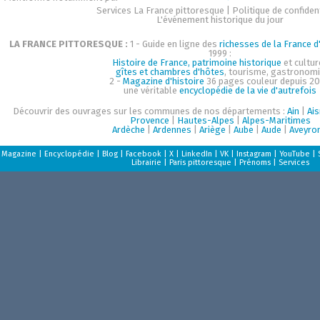
Services La France pittoresque
|
Politique de confident
L'événement historique du jour
LA FRANCE PITTORESQUE :
1 - Guide en ligne des
richesses de la France d'
1999 :
Histoire de France, patrimoine historique
et cultur
gîtes et chambres d'hôtes
, tourisme, gastronom
2 -
Magazine d'histoire
36 pages couleur depuis 20
une véritable
encyclopédie de la vie d'autrefois
Découvrir des ouvrages sur les communes de nos départements :
Ain
|
Ai
Provence
|
Hautes-Alpes
|
Alpes-Maritimes
Ardèche
|
Ardennes
|
Ariège
|
Aube
|
Aude
|
Aveyro
Magazine
|
Encyclopédie
|
Blog
|
Facebook
|
X
|
LinkedIn
|
VK
|
Instagram
|
YouTube
|
Librairie
|
Paris pittoresque
|
Prénoms
|
Services