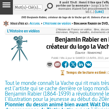
8 août 1548 : Henri II fixe que l’eff
portée sur la monnaie
> Jusqu’à la fin
monnaies étaient fort grossièrement tr
les (…)
[LIRE]
DVD Benjamin Rabier, créateur du logo de la Vache qui rit. Univers d'un a
Vous êtes ici :
Accueil
>
L’Histoire en vidéos
> Benjamin Rabier en DVD,
L’Histoire en vidéos
L’Histoire de France en vidéos : films, docum
interviews. Règnes, batailles, événements-cl
Benjamin Rabier en
créateur du logo la Vach
(Source : Novanima)
Publié / Mis à jour le
SAMEDI
13 AVRIL 2013
, pa
Temps de lecture estimé :
Tout le monde connaît la Vache qui rit mais trè
est l’artiste qui se cache derrière ce logo mon
Benjamin Rabier (1864-1939) a révolutionné 
l’illustration pour la jeunesse au début du 20è
Pionnier du dessin animé bien avant Walt Di