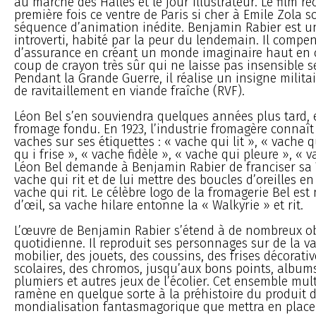
au marché des Halles et le jour illustrateur. Le film r
première fois ce ventre de Paris si cher à Emile Zola 
séquence d’animation inédite. Benjamin Rabier est 
introverti, habité par la peur du lendemain. Il com
d’assurance en créant un monde imaginaire haut en 
coup de crayon très sûr qui ne laisse pas insensible 
Pendant la Grande Guerre, il réalise un insigne militai
de ravitaillement en viande fraîche (RVF).
Léon Bel s’en souviendra quelques années plus tard, 
fromage fondu. En 1923, l’industrie fromagère connaît
vaches sur ses étiquettes : « vache qui lit », « vache q
qu i frise », « vache fidèle », « vache qui pleure », « v
Léon Bel demande à Benjamin Rabier de franciser sa
vache qui rit et de lui mettre des boucles d’oreilles e
vache qui rit. Le célèbre logo de la fromagerie Bel est 
d’œil, sa vache hilare entonne la « Walkyrie » et rit.
L’œuvre de Benjamin Rabier s’étend à de nombreux obj
quotidienne. Il reproduit ses personnages sur de la va
mobilier, des jouets, des coussins, des frises décorati
scolaires, des chromos, jusqu’aux bons points, albums
plumiers et autres jeux de l’écolier. Cet ensemble mu
ramène en quelque sorte à la préhistoire du produit dé
mondialisation fantasmagorique que mettra en place 