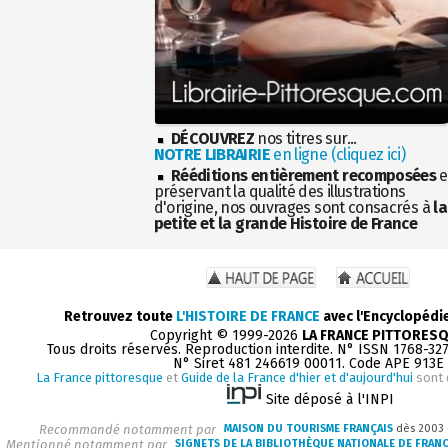
DÉCOUVREZ
nos titres sur...
NOTRE LIBRAIRIE
en ligne (cliquez ici)
Rééditions entièrement recomposées
e
préservant la qualité des illustrations
d'origine, nos ouvrages sont consacrés à
la
petite et la grande Histoire de France
Retrouvez toute
L'HISTOIRE DE FRANCE
avec l'Encyclopédi
Copyright © 1999-2026
LA FRANCE PITTORES
Tous droits réservés. Reproduction interdite. N° ISSN 1768-32
N° Siret 481 246619 00011. Code APE 913E
La France pittoresque
et
Guide de la France d'hier et d'aujourd'hui
sont 
Site déposé à l'INPI
Recommandé notamment par
MAISON DU TOURISME FRANÇAIS
dès 2003
Mentionné notamment par
SIGNETS DE LA BIBLIOTHÈQUE NATIONALE DE FRAN