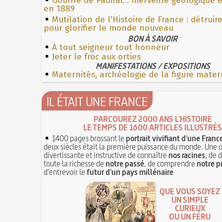
Gouffre de Padirac : merveille géologique 
en 1889
Mutilation de l'Histoire de France : détruir
pour glorifier le monde nouveau
BON À SAVOIR
A tout seigneur tout honneur
Jeter le froc aux orties
MANIFESTATIONS / EXPOSITIONS
Maternités, archéologie de la figure mater
IL ÉTAIT UNE FRANCE
PARCOUREZ 2000 ANS L'HISTOIRE
LE TEMPS DE 1600 ARTICLES ILLUSTRÉS
1400 pages brossant le
portrait vivifiant d'une Franc
deux siècles était la première puissance du monde. Une 
divertissante et instructive de connaître
nos racines
, de 
toute la richesse de
notre passé
, de comprendre
notre p
d'entrevoir le
futur d'un pays millénaire
QUE VOUS SOYEZ
UN SIMPLE
CURIEUX
OU UN FÉRU