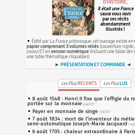
D'HISTOIRE,
Il était une France
saura vous ravir
par ses récits
abondamment
illustrés !
Édité par
La France pittoresque
, cet ouvrage existe en
papier comprenant 3 volumes reliés
(couverture rigide,
cousu) ET en
version numérique
(incluant une table des 
une table thématique cliquables)
►
PRÉSENTATION ET COMMANDE
◄
Les Plus
RÉCENTS
Les Plus
LUS
8 août 1548 : Henri II fixe que l’effigie du r
portée sur la monnaie
8 AOÛT
Payer en monnaie de singe
7 AOÛT
7 août 1834 : mort de l'inventeur du métier
semi-automatique Joseph-Marie Jacquard
7 A
6 août 1705 : chaleur extraordinaire à Pari