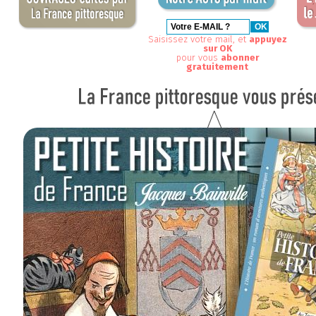
Saisissez votre mail, et
appuyez
sur OK
pour vous
abonner
gratuitement