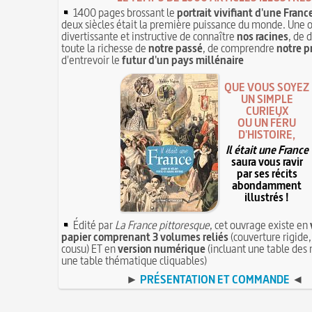
1400 pages brossant le
portrait vivifiant d'une Franc
deux siècles était la première puissance du monde. Une 
divertissante et instructive de connaître
nos racines
, de 
toute la richesse de
notre passé
, de comprendre
notre p
d'entrevoir le
futur d'un pays millénaire
QUE VOUS SOYEZ
UN SIMPLE
CURIEUX
OU UN FÉRU
D'HISTOIRE,
Il était une France
saura vous ravir
par ses récits
abondamment
illustrés !
Édité par
La France pittoresque
, cet ouvrage existe en
papier comprenant 3 volumes reliés
(couverture rigide,
cousu) ET en
version numérique
(incluant une table des 
une table thématique cliquables)
►
PRÉSENTATION ET COMMANDE
◄