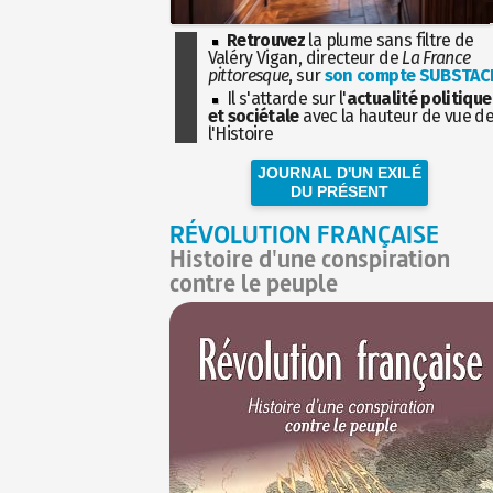
Retrouvez
la plume sans filtre de
Valéry Vigan, directeur de
La France
pittoresque
, sur
son compte SUBSTAC
Il s'attarde sur l'
actualité politique
et sociétale
avec la hauteur de vue d
l'Histoire
JOURNAL D'UN EXILÉ
DU PRÉSENT
RÉVOLUTION FRANÇAISE
Histoire d'une conspiration
contre le peuple