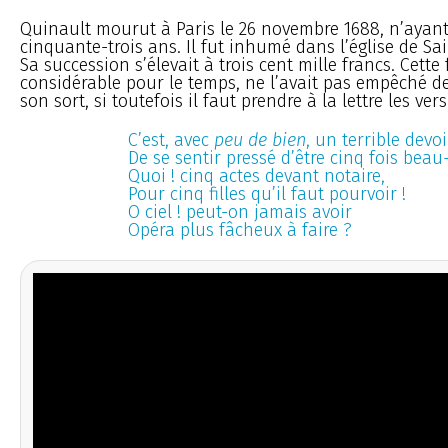
Quinault mourut à Paris le 26 novembre 1688, n’ayan
cinquante-trois ans. Il fut inhumé dans l’église de Sain
Sa succession s’élevait à trois cent mille francs. Cette
considérable pour le temps, ne l’avait pas empêché de
son sort, si toutefois il faut prendre à la lettre les ver
C’est, avec
peu de bien
, un terrible devoi
De se sentir pressé d’être cinq fois beau
Quoi ! cinq actes devant notaire,
Pour cinq filles qu’il faut pourvoir !
O ciel ! peut-on jamais avoir
Opéra plus fâcheux à faire ?