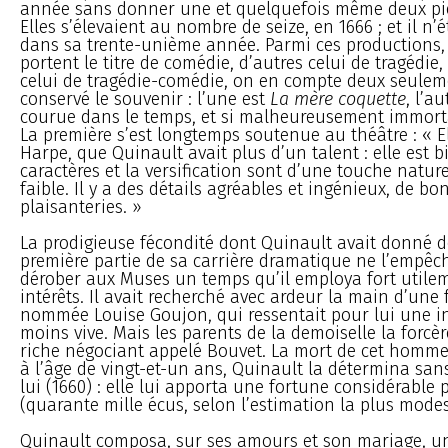
année sans donner une et quelquefois même deux piè
Elles s’élevaient au nombre de seize, en 1666 ; et il n’
dans sa trente-unième année. Parmi ces productions,
portent le titre de comédie, d’autres celui de tragédie,
celui de tragédie-comédie, on en compte deux seulem
conservé le souvenir : l’une est
La mère coquette
, l’au
courue dans le temps, et si malheureusement immorta
La première s’est longtemps soutenue au théâtre : « Elle
Harpe, que Quinault avait plus d’un talent : elle est b
caractères et la versification sont d’une touche natur
faible. Il y a des détails agréables et ingénieux, de bo
plaisanteries. »
La prodigieuse fécondité dont Quinault avait donné d
première partie de sa carrière dramatique ne l’empêc
dérober aux Muses un temps qu’il employa fort utile
intérêts. Il avait recherché avec ardeur la main d’une 
nommée Louise Goujon, qui ressentait pour lui une i
moins vive. Mais les parents de la demoiselle la forcè
riche négociant appelé Bouvet. La mort de cet homme 
à l’âge de vingt-et-un ans, Quinault la détermina sans
lui (1660) : elle lui apporta une fortune considérable
(quarante mille écus, selon l’estimation la plus modes
Quinault composa, sur ses amours et son mariage, un