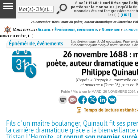
8 août 1548 : Henri II fixe que l’eff
portée sur la monnaie
> Jusqu’à la fin
monnaies étaient fort grossièrement tr
les (…)
[LIRE]
26 novembre 1688 : mort du poète, auteur dramatique et librettiste Phi
Vous êtes ici :
Accueil
>
Éphéméride, événements
>
Novembre
>
26 nov
mort du poète, (…)
Éphéméride, événements
Les événements du 26 novembre. Pour un jo
événement ayant marqué notre Histoire. Cale
26 novembre 1688 : 
poète, auteur dramatique et
Philippe Quinau
(D’après « Biographie universelle an
et moderne » (Tome 36), paru en 1
Publié / Mis à jour le
MARDI
26 NOVEMBRE 2024
,
Temps de lecture estimé :
Fils d’un maître boulanger, Quinault fit ses pr
la carrière dramatique grâce à la bienveillance
Tristan L’Hermite, et
connut son premier succès