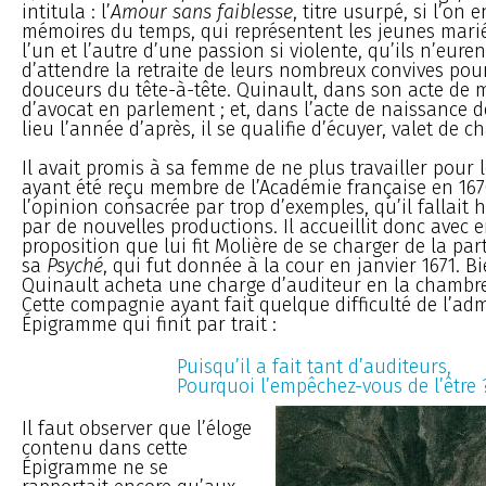
intitula : l’
Amour sans faiblesse
, titre usurpé, si l’on 
mémoires du temps, qui représentent les jeunes mar
l’un et l’autre d’une passion si violente, qu’ils n’euren
d’attendre la retraite de leurs nombreux convives pour
douceurs du tête-à-tête. Quinault, dans son acte de ma
d’avocat en parlement ; et, dans l’acte de naissance de
lieu l’année d’après, il se qualifie d’écuyer, valet de c
Il avait promis à sa femme de ne plus travailler pour 
ayant été reçu membre de l’Académie française en 1670,
l’opinion consacrée par trop d’exemples, qu’il fallait 
par de nouvelles productions. Il accueillit donc avec
proposition que lui fit Molière de se charger de la pa
sa
Psyché
, qui fut donnée à la cour en janvier 1671. Bi
Quinault acheta une charge d’auditeur en la chambr
Cette compagnie ayant fait quelque difficulté de l’adm
Épigramme qui finit par trait :
Puisqu’il a fait tant d’auditeurs,
Pourquoi l’empêchez-vous de l’être 
Il faut observer que l’éloge
contenu dans cette
Épigramme ne se