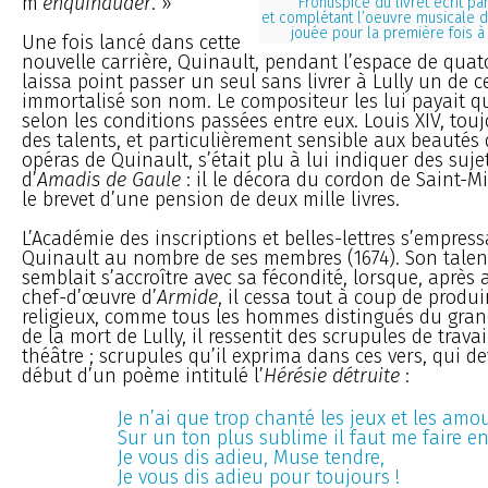
m’
enquinauder
. »
Frontispice du livret écrit pa
et complétant l’oeuvre musicale de
jouée pour la première fois à
Une fois lancé dans cette
nouvelle carrière, Quinault, pendant l’espace de quat
laissa point passer un seul sans livrer à Lully un de 
immortalisé son nom. Le compositeur les lui payait qu
selon les conditions passées entre eux. Louis XIV, tou
des talents, et particulièrement sensible aux beautés
opéras de Quinault, s’était plu à lui indiquer des sujet
d’
Amadis de Gaule
: il le décora du cordon de Saint-Mi
le brevet d’une pension de deux mille livres.
L’Académie des inscriptions et belles-lettres s’empres
Quinault au nombre de ses membres (1674). Son talen
semblait s’accroître avec sa fécondité, lorsque, après
chef-d’œuvre d’
Armide
, il cessa tout à coup de produ
religieux, comme tous les hommes distingués du grand
de la mort de Lully, il ressentit des scrupules de travai
théâtre ; scrupules qu’il exprima dans ces vers, qui de
début d’un poème intitulé l’
Hérésie détruite
:
Je n’ai que trop chanté les jeux et les amou
Sur un ton plus sublime il faut me faire en
Je vous dis adieu, Muse tendre,
Je vous dis adieu pour toujours !