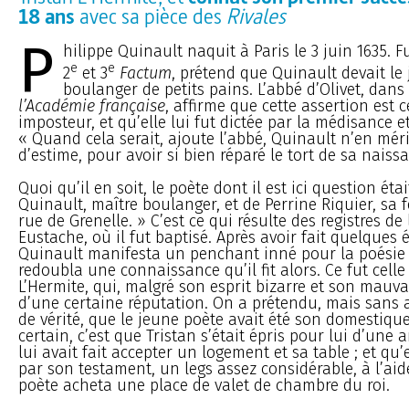
18 ans
avec sa pièce des
Rivales
P
hilippe Quinault naquit à Paris le 3 juin 1635. F
e
e
2
et 3
Factum
, prétend que Quinault devait le
boulanger de petits pains. L’abbé d’Olivet, dan
l’Académie française
, affirme que cette assertion est c
imposteur, et qu’elle lui fut dictée par la médisance et
« Quand cela serait, ajoute l’abbé, Quinault n’en mér
d’estime, pour avoir si bien réparé le tort de sa naiss
Quoi qu’il en soit, le poète dont il est ici question éta
Quinault, maître boulanger, et de Perrine Riquier, s
rue de Grenelle. » C’est ce qui résulte des registres de
Eustache, où il fut baptisé. Après avoir fait quelques 
Quinault manifesta un penchant inné pour la poésie
redoubla une connaissance qu’il fit alors. Ce fut celle
L’Hermite, qui, malgré son esprit bizarre et son mauvai
d’une certaine réputation. On a prétendu, mais sans
de vérité, que le jeune poète avait été son domestique.
certain, c’est que Tristan s’était épris pour lui d’une am
lui avait fait accepter un logement et sa table ; et qu’en
par son testament, un legs assez considérable, à l’ai
poète acheta une place de valet de chambre du roi.