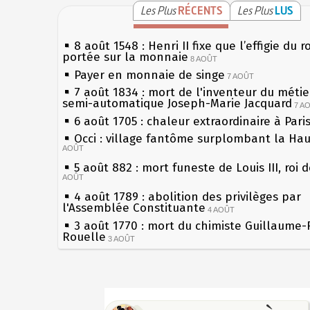
Les Plus
RÉCENTS
Les Plus
LUS
8 août 1548 : Henri II fixe que l’effigie du r
portée sur la monnaie
8 AOÛT
Payer en monnaie de singe
7 AOÛT
7 août 1834 : mort de l'inventeur du métier
semi-automatique Joseph-Marie Jacquard
7 A
6 août 1705 : chaleur extraordinaire à Pari
Occi : village fantôme surplombant la Ha
AOÛT
5 août 882 : mort funeste de Louis III, roi 
AOÛT
4 août 1789 : abolition des privilèges par
l'Assemblée Constituante
4 AOÛT
3 août 1770 : mort du chimiste Guillaume-
Rouelle
3 AOÛT
Musée Jean de La Fontaine : réouverture 
rénovation
2 AOÛT
2 août 1802 : Bonaparte est nommé consul
Sécheresses (Grandes), étés caniculaires à
AOÛT
les siècles