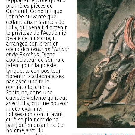
rapportait encore qu’aux
premières pièces de
Quinault. Ce ne fut que
l’année suivante que,
cédant aux instances de
Lully, qui venait d’obtenir
le privilège de l’Académie
royale de musique, il
arrangea son premier
opéra des
Fêtes de l’Amour
et de Bacchus
. Digne
appréciateur de son rare
talent pour la poésie
lyrique, le compositeur
florentin s’attacha à ses
pas avec une telle
opiniâtreté, que La
Fontaine, dans une
querelle violente qu’il eut
avec Lully, crut ne pouvoir
mieux exprimer
l’obsession dont il avait
eu à se plaindre de sa
part, qu’en disant : « Cet
homme a voulu