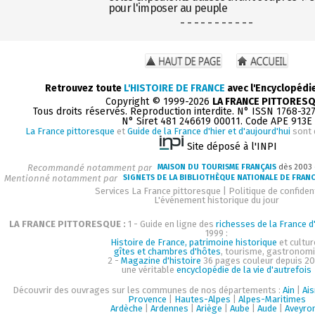
pour l'imposer au peuple
- - - - - - - - - - -
Retrouvez toute
L'HISTOIRE DE FRANCE
avec l'Encyclopédi
Copyright © 1999-2026
LA FRANCE PITTORES
Tous droits réservés. Reproduction interdite. N° ISSN 1768-32
N° Siret 481 246619 00011. Code APE 913E
La France pittoresque
et
Guide de la France d'hier et d'aujourd'hui
sont 
Site déposé à l'INPI
Recommandé notamment par
MAISON DU TOURISME FRANÇAIS
dès 2003
Mentionné notamment par
SIGNETS DE LA BIBLIOTHÈQUE NATIONALE DE FRAN
Services La France pittoresque
|
Politique de confident
L'événement historique du jour
LA FRANCE PITTORESQUE :
1 - Guide en ligne des
richesses de la France d'
1999 :
Histoire de France, patrimoine historique
et cultur
gîtes et chambres d'hôtes
, tourisme, gastronom
2 -
Magazine d'histoire
36 pages couleur depuis 20
une véritable
encyclopédie de la vie d'autrefois
Découvrir des ouvrages sur les communes de nos départements :
Ain
|
Ai
Provence
|
Hautes-Alpes
|
Alpes-Maritimes
Ardèche
|
Ardennes
|
Ariège
|
Aube
|
Aude
|
Aveyro