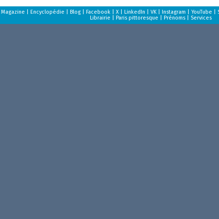
Magazine
|
Encyclopédie
|
Blog
|
Facebook
|
X
|
LinkedIn
|
VK
|
Instagram
|
YouTube
|
Librairie
|
Paris pittoresque
|
Prénoms
|
Services