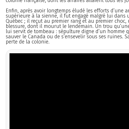
colonie française, dont les affaires allaient tous les 
Enfin, après avoir longtemps éludé les efforts d’une a
supérieure à la sienne, il fut engagé malgré lui dans
Québec ; il reçut au premier rang et au premier choc,
blessure, dont il mourut le lendemain. Un trou qu’une
lui servit de tombeau : sépulture digne d’un homme q
sauver le Canada ou de s’ensevelir sous ses ruines. S
perte de la colonie.