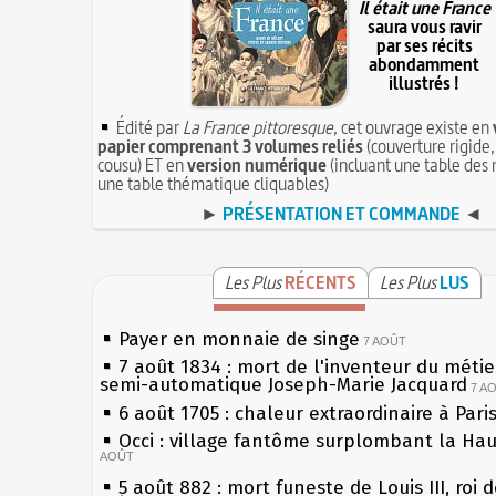
Il était une France
saura vous ravir
par ses récits
abondamment
illustrés !
Édité par
La France pittoresque
, cet ouvrage existe en
papier comprenant 3 volumes reliés
(couverture rigide,
cousu) ET en
version numérique
(incluant une table des 
une table thématique cliquables)
►
PRÉSENTATION ET COMMANDE
◄
Les Plus
RÉCENTS
Les Plus
LUS
Payer en monnaie de singe
7 AOÛT
7 août 1834 : mort de l'inventeur du métier
semi-automatique Joseph-Marie Jacquard
7 A
6 août 1705 : chaleur extraordinaire à Pari
Occi : village fantôme surplombant la Ha
AOÛT
5 août 882 : mort funeste de Louis III, roi 