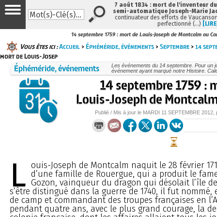
7 août 1834 : mort de l'inventeur du
semi-automatique Joseph-Marie Ja
continuateur des efforts de Vaucanson
perfectionné (…)
[LIRE
14 septembre 1759 : mort de Louis-Joseph de Montcalm au C
Vous êtes ici :
Accueil
>
Éphéméride, événements
>
Septembre
>
14 sept
mort de Louis-Josep
Éphéméride, événements
Les événements du 14 septembre. Pour un j
événement ayant marqué notre Histoire. Cale
14 septembre 1759 : 
Louis-Joseph de Montcalm
Publié / Mis à jour le
MARDI
11 SEPTEMBRE 2012
,
L
ouis-Joseph de Montcalm naquit le 28 février 171
d’une famille de Rouergue, qui a produit le fa
Gozon, vainqueur du dragon qui désolait l’île d
s’être distingué dans la guerre de 1740, il fut nommé,
de camp et commandant des troupes françaises en l’Am
pendant quatre ans, avec le plus grand courage, la de