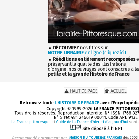
DÉCOUVREZ
nos titres sur...
NOTRE LIBRAIRIE
en ligne (cliquez ici)
Rééditions entièrement recomposées
e
préservant la qualité des illustrations
d'origine, nos ouvrages sont consacrés à
la
petite et la grande Histoire de France
Retrouvez toute
L'HISTOIRE DE FRANCE
avec l'Encyclopédi
Copyright © 1999-2026
LA FRANCE PITTORES
Tous droits réservés. Reproduction interdite. N° ISSN 1768-32
N° Siret 481 246619 00011. Code APE 913E
La France pittoresque
et
Guide de la France d'hier et d'aujourd'hui
sont 
Site déposé à l'INPI
Recommandé notamment par
MAISON DU TOURISME FRANÇAIS
dès 2003