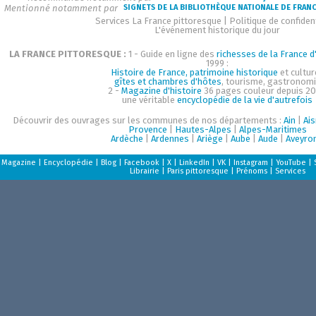
Mentionné notamment par
SIGNETS DE LA BIBLIOTHÈQUE NATIONALE DE FRAN
Services La France pittoresque
|
Politique de confident
L'événement historique du jour
LA FRANCE PITTORESQUE :
1 - Guide en ligne des
richesses de la France d'
1999 :
Histoire de France, patrimoine historique
et cultur
gîtes et chambres d'hôtes
, tourisme, gastronom
2 -
Magazine d'histoire
36 pages couleur depuis 20
une véritable
encyclopédie de la vie d'autrefois
Découvrir des ouvrages sur les communes de nos départements :
Ain
|
Ai
Provence
|
Hautes-Alpes
|
Alpes-Maritimes
Ardèche
|
Ardennes
|
Ariège
|
Aube
|
Aude
|
Aveyro
Magazine
|
Encyclopédie
|
Blog
|
Facebook
|
X
|
LinkedIn
|
VK
|
Instagram
|
YouTube
|
Librairie
|
Paris pittoresque
|
Prénoms
|
Services