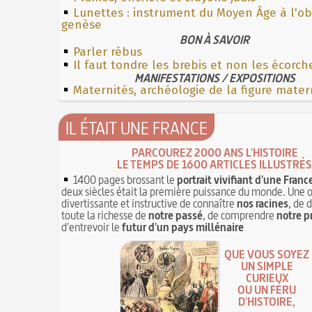
Lunettes : instrument du Moyen Âge à l'o
genèse
BON À SAVOIR
Parler rébus
Il faut tondre les brebis et non les écorch
MANIFESTATIONS / EXPOSITIONS
Maternités, archéologie de la figure mater
IL ÉTAIT UNE FRANCE
PARCOUREZ 2000 ANS L'HISTOIRE
LE TEMPS DE 1600 ARTICLES ILLUSTRÉS
1400 pages brossant le
portrait vivifiant d'une Franc
deux siècles était la première puissance du monde. Une 
divertissante et instructive de connaître
nos racines
, de 
toute la richesse de
notre passé
, de comprendre
notre p
d'entrevoir le
futur d'un pays millénaire
QUE VOUS SOYEZ
UN SIMPLE
CURIEUX
OU UN FÉRU
D'HISTOIRE,