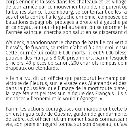
corps ennemis laissés dans les châteaux et les village
de leur armée par ce mouvement rapide, ne purent o
faible résistance. Luxembourg, se contentant de les fai
ses efforts contre l’aile gauche ennemie, composée d
bataillons espagnols, protégés à droite et à gauche pa
et ce noyau, autour duquel auraient pu se reformer l
l’armée vaincue, chercha son salut en se dispersant d
Waldeck, abandonnant le champ de bataille couvert d
blessés, de fuyards, se retira d’abord à Charleroi, ensu
Cette journée lui coûta 6 000 morts ; il eut 9 000 bless
pouvoir des Français 8 000 prisonniers, parmi lesquel
officiers, 49 pièces de canon, 200 chariots remplis de 
drapeaux ou étendards.
« Je n’ai vu, dit un officier qui parcourut le champ de 
victoire de Fleurus, sur le visage des Allemands et de
dans la poussière, que l’image de la mort toute plate ;
la rage étaient peintes sur la figure des Français ; ils
menacer « l’ennemi et le vouloir égorger. »
Parmi les actions courageuses qui marqueront cette b
on distingua celle de Guesne, guidon de gendarmerie
de sabre, cet officier fut un moment sans connaissanc
vie, son premier regard tomba sur son drapeau, qu’av