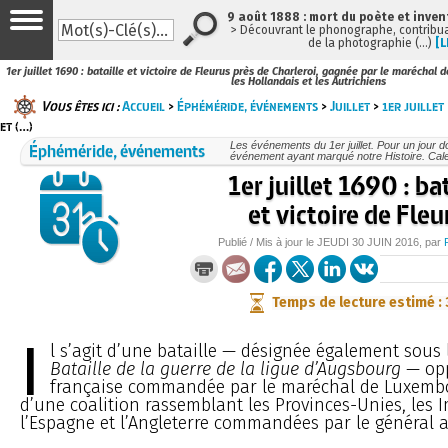
9 août 1888 : mort du poète et inven
> Découvrant le phonographe, contribuan
de la photographie (…)
[L
1er juillet 1690 : bataille et victoire de Fleurus près de Charleroi, gagnée par le maréchal
les Hollandais et les Autrichiens
Vous êtes ici :
Accueil
>
Éphéméride, événements
>
Juillet
>
1er juillet
et (…)
Éphéméride, événements
Les événements du 1er juillet. Pour un jour 
événement ayant marqué notre Histoire. Cale
1er juillet 1690 : ba
et victoire de Fleu
Publié / Mis à jour le
JEUDI
30 JUIN 2016
, par
Temps de lecture estimé :
I
l s’agit d’une bataille — désignée également sous 
Bataille de la guerre de la ligue d’Augsbourg
— opp
française commandée par le maréchal de Luxemb
d’une coalition rassemblant les Provinces-Unies, les 
l’Espagne et l’Angleterre commandées par le général