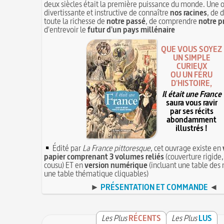
deux siècles était la première puissance du monde. Une 
divertissante et instructive de connaître
nos racines
, de 
toute la richesse de
notre passé
, de comprendre
notre p
d'entrevoir le
futur d'un pays millénaire
QUE VOUS SOYEZ
UN SIMPLE
CURIEUX
OU UN FÉRU
D'HISTOIRE,
Il était une France
saura vous ravir
par ses récits
abondamment
illustrés !
Édité par
La France pittoresque
, cet ouvrage existe en
papier comprenant 3 volumes reliés
(couverture rigide,
cousu) ET en
version numérique
(incluant une table des 
une table thématique cliquables)
►
PRÉSENTATION ET COMMANDE
◄
Les Plus
RÉCENTS
Les Plus
LUS