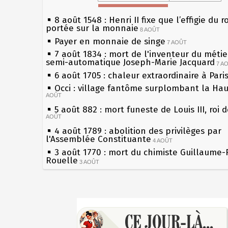
8 août 1548 : Henri II fixe que l’effigie du r
portée sur la monnaie
8 AOÛT
Payer en monnaie de singe
7 AOÛT
7 août 1834 : mort de l'inventeur du métier
semi-automatique Joseph-Marie Jacquard
7 A
6 août 1705 : chaleur extraordinaire à Pari
Occi : village fantôme surplombant la Ha
AOÛT
5 août 882 : mort funeste de Louis III, roi 
AOÛT
4 août 1789 : abolition des privilèges par
l'Assemblée Constituante
4 AOÛT
3 août 1770 : mort du chimiste Guillaume-
Rouelle
3 AOÛT
Musée Jean de La Fontaine : réouverture 
rénovation
2 AOÛT
2 août 1802 : Bonaparte est nommé consul
Sécheresses (Grandes), étés caniculaires à
AOÛT
les siècles
1er août 1589 : Henri III est poignardé à S
27 mai 1610 : supplice de François Ravailla
par Jacques Clément, moine jacobin
du roi Henri IV
1ER AOÛT