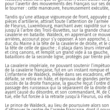
pour l’avertir des mouvements des Français sur ses de
le tourner : cette manœuvre, heureusement exécutée, f
Tandis qu’une attaque vigoureuse de front, appuyée pa
pièces d’artillerie, attirait toute l’attention de l’armé
de Fleurus, Luxembourg, marchant avec rapidité sur s
jusqu’à l’arbre des Trois-Buvettes, sur la grande chau
cavalerie en bataille. Waldeck, en apprenant ce mouv
arrières, accourut pour s’y opposer. A son approche,
duc du Maine à la tête de la cavalerie de droite, et le
la tête de celle de gauche ; il plaça dans leurs interval
et cinq canons, et remplit un grand vide à sa gauche,
bataillons de la seconde ligne, protégés par trente pi
La cavalerie impériale, ne pouvant soutenir l’impétuo
de la cavalerie française, fut en un instant rompue et 
L’infanterie de Waldeck, mêlée dans ses escadrons, eff
défaite, se retira en hâte, et éprouva de grandes pert
succès de la droite française, la gauche reçut l’ordre d
passage des ruisseaux qui la séparaient de la droite 
ayant causé du désordre, et son commandant, M. de G
tué, elle fut forcée à la retraite jusqu’à Fleurus, où elle
Le prince de Waldeck, au lieu de poursuivre alors son 
d’attaquer le centre de l’armée française, dont il pouv