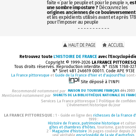
faite « par le peuple et pour le peuple »,
es
une sombre imposture ?
Découvrez les
origines anciennes de ce bouleversement
et les expédients utilisés avant et après 17
pour l'imposer au peuple
- - - - - - - - - - -
Retrouvez toute
L'HISTOIRE DE FRANCE
avec l'Encyclopédi
Copyright © 1999-2026
LA FRANCE PITTORES
Tous droits réservés. Reproduction interdite. N° ISSN 1768-32
N° Siret 481 246619 00011. Code APE 913E
La France pittoresque
et
Guide de la France d'hier et d'aujourd'hui
sont 
Site déposé à l'INPI
Recommandé notamment par
MAISON DU TOURISME FRANÇAIS
dès 2003
Mentionné notamment par
SIGNETS DE LA BIBLIOTHÈQUE NATIONALE DE FRAN
Services La France pittoresque
|
Politique de confident
L'événement historique du jour
LA FRANCE PITTORESQUE :
1 - Guide en ligne des
richesses de la France d'
1999 :
Histoire de France, patrimoine historique
et cultur
gîtes et chambres d'hôtes
, tourisme, gastronom
2 -
Magazine d'histoire
36 pages couleur depuis 20
une véritable
encyclopédie de la vie d'autrefois