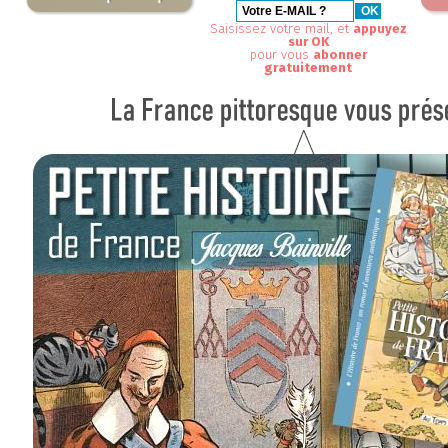
Saisissez votre mail, et
appuyez
sur OK
pour vous
abonner
gratuitement