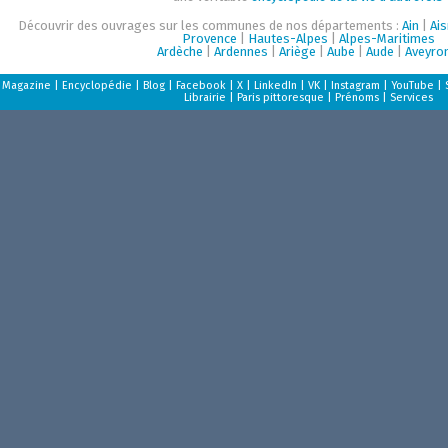
Découvrir des ouvrages sur les communes de nos départements :
Ain
|
Ai
Provence
|
Hautes-Alpes
|
Alpes-Maritimes
Ardèche
|
Ardennes
|
Ariège
|
Aube
|
Aude
|
Aveyro
Magazine
|
Encyclopédie
|
Blog
|
Facebook
|
X
|
LinkedIn
|
VK
|
Instagram
|
YouTube
|
Librairie
|
Paris pittoresque
|
Prénoms
|
Services