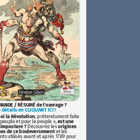
ANDE / RÉSUMÉ de l'ouvrage ?
 détails en CLIQUANT ICI !
oi la Révolution
, prétendument faite
 peuple et pour le peuple »,
est une
imposture ?
Découvrez les
origines
es de ce bouleversement
et les
ts utilisés avant et après 1789 pour