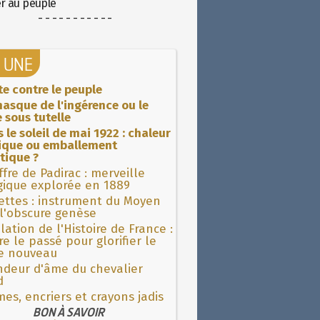
er au peuple
- - - - - - - - - - -
A UNE
ite contre le peuple
asque de l'ingérence ou le
 sous tutelle
 le soleil de mai 1922 : chaleur
rique ou emballement
tique ?
fre de Padirac : merveille
gique explorée en 1889
ettes : instrument du Moyen
l'obscure genèse
lation de l'Histoire de France :
re le passé pour glorifier le
 nouveau
ndeur d'âme du chevalier
d
es, encriers et crayons jadis
BON À SAVOIR