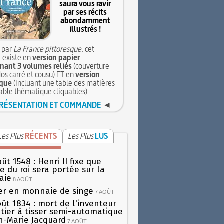
saura vous ravir
par ses récits
abondamment
illustrés !
 par
La France pittoresque
, cet
 existe en
version papier
ant 3 volumes reliés
(couverture
dos carré et cousu) ET en
version
que
(incluant une table des matières
table thématique cliquables)
RÉSENTATION ET COMMANDE
◄
Les Plus
RÉCENTS
Les Plus
LUS
ût 1548 : Henri II fixe que
gie du roi sera portée sur la
aie
8 AOÛT
er en monnaie de singe
7 AOÛT
oût 1834 : mort de l'inventeur
tier à tisser semi-automatique
h-Marie Jacquard
7 AOÛT