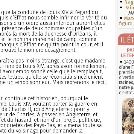
Nag
Pain
 que la conduite de Louis XIV à l’égard du
MA
uis d’Effiat nous semble infirmer la vérité du
Mate
sons d’un ordre aussi inférieur auront-elles
figure
 la présence de deux hommes coupables d’un
près la mort de la duchesse d’Orléans, il
IL É
ne, et le nomma maréchal de camp, comme
arquis d’Effiat ne quitta point la cour, et il
 éprouvé le moindre désagrément.
PA
LE TE
araîtra pas moins étrange, c’est que madame
1400 
 frère de Louis XIV, après avoir formellement
d'une F
d’avoir empoisonné celle qu’elle remplaçait,
premièr
s lettres, qu’elle se réconcilia sincèrement
divertis
mme un empoisonneur. Mais reprenons le récit
racines
notre p
d'entrev
er, continue cet historien, pourquoi le
e. Louis XIV, voulant porter la guerre en
de Charles II, roi d’Angleterre : pour y
ur de Charles, à passer en Angleterre, et
et du hasard, et non d’un projet politique,
s conquêtes des Pays-Bas, et y mena toute sa
exte du voisinage pour demander la