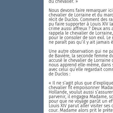
du chevalier. »
Nous devons faire remarquer ici
chevalier de Lorraine et du marq
récit de Duclos. Comment des rai
pu faire supporter à Louis XIV
crime aussi affreux ? Deux ans a
rappela le chevalier de Lorrai
pour le consoler de son exil. Le m
ne paraît pas qu’il y ait jamais
Une autre observation qui ne p
de Bavière, la seconde femme du
accusé le chevalier de Lorraine 
nous apprend elle-même, dans se
avec celui qu’elle regardait co
de Duclos :
« Il ne s’agit plus que d’expliqu
chevalier fit empoisonner Madam
Hollande, voulut aussi s’assurer 
parvenir, il engagea Madame, sœ
pour que ne voyage parût un eff
Louis XIV parut aller visiter se
cour. Madame alors prit le prét