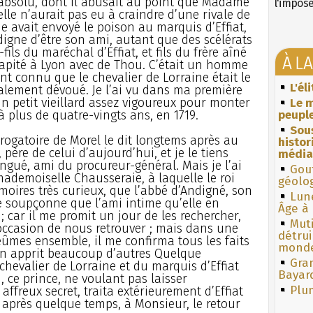
absolu, dont il abusait au point que Madame
l'impos
lle n’aurait pas eu à craindre d’une rivale de
ne avait envoyé le poison au marquis d’Effiat,
digne d’être son ami, autant que des scélérats
t-fils du maréchal d’Effiat, et fils du frère aîné
À L
capité à Lyon avec de Thou. C’était un homme
nt connu que le chevalier de Lorraine était le
L'él
talement dévoué. Je l’ai vu dans ma première
 un petit vieillard assez vigoureux pour monter
Le m
à plus de quatre-vingts ans, en 1719.
peuple
Sous
rrogatoire de Morel le dit longtems après au
histo
 père de celui d’aujourd’hui, et je le tiens
média
ingué, ami du procureur-général. Mais je l’ai
Gouf
ademoiselle Chausseraie, à laquelle le roi
géolo
Mémoires très curieux, que l’abbé d’Andigné, son
Lun
 Je soupçonne que l’ami intime qu’elle en
Âge à 
; car il me promit un jour de les rechercher,
Muti
occasion de nous retrouver ; mais dans une
détrui
ûmes ensemble, il me confirma tous les faits
monde
m’en apprit beaucoup d’autres Quelque
Gra
hevalier de Lorraine et du marquis d’Effiat
Bayar
, ce prince, ne voulant pas laisser
Plum
affreux secret, traita extérieurement d’Effiat
, après quelque temps, à Monsieur, le retour