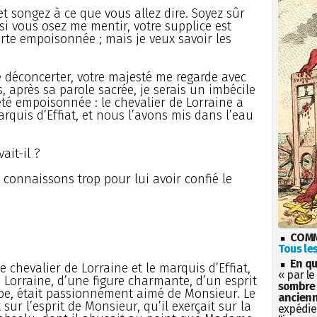
 et songez à ce que vous allez dire. Soyez sûr
is si vous osez me mentir, votre supplice est
rte empoisonnée ; mais je veux savoir les
e déconcerter, votre majesté me regarde avec
, après sa parole sacrée, je serais un imbécile
été empoisonnée : le chevalier de Lorraine a
quis d’Effiat, et nous l’avons mis dans l’eau
ait-il ?
 connaissons trop pour lui avoir confié le
COMM
Tous les
En qu
 chevalier de Lorraine et le marquis d’Effiat,
« par le
e Lorraine, d’une figure charmante, d’un esprit
sombre 
pe, était passionnément aimé de Monsieur. Le
ancienn
sur l’esprit de Monsieur, qu’il exerçait sur la
expédien