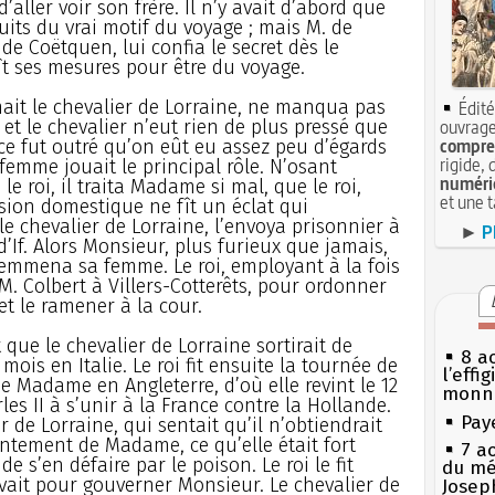
’aller voir son frère. Il n’y avait d’abord que
uits du vrai motif du voyage ; mais M. de
 Coëtquen, lui confia le secret dès le
ît ses mesures pour être du voyage.
it le chevalier de Lorraine, ne manqua pas
Édité
 et le chevalier n’eut rien de plus pressé que
ouvrage
compren
ce fut outré qu’on eût eu assez peu d’égards
rigide, 
femme jouait le principal rôle. N’osant
numéri
e roi, il traita Madame si mal, que le roi,
et une 
sion domestique ne fît un éclat qui
r le chevalier de Lorraine, l’envoya prisonnier à
►
P
d’If. Alors Monsieur, plus furieux que jamais,
 y emmena sa femme. Le roi, employant à la fois
 M. Colbert à Villers-Cotterêts, pour ordonner
et le ramener à la cour.
t que le chevalier de Lorraine sortirait de
8 ao
mois en Italie. Le roi fit ensuite la tournée de
l’effi
de Madame en Angleterre, d’où elle revint le 12
monn
es II à s’unir à la France contre la Hollande.
Pay
 de Lorraine, qui sentait qu’il n’obtiendrait
ntement de Madame, ce qu’elle était fort
7 a
de s’en défaire par le poison. Le roi le fit
du mé
ervait pour gouverner Monsieur. Le chevalier de
Josep