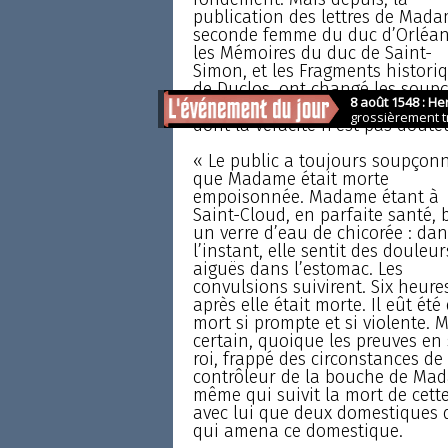
publication des lettres de Mada
seconde femme du duc d’Orléan
les Mémoires du duc de Saint-
Simon, et les Fragments histori
de Duclos, ont changé les soup
en certitude. Voici le récit de Du
dont la véracité n’est pas doute
« Le public a toujours soupçon
que Madame était morte
empoisonnée. Madame étant à
Saint-Cloud, en parfaite santé, 
un verre d’eau de chicorée : dan
l’instant, elle sentit des douleur
aiguës dans l’estomac. Les
convulsions suivirent. Six heure
après elle était morte. Il eût é
mort si prompte et si violente. M
certain, quoique les preuves en
roi, frappé des circonstances de 
contrôleur de la bouche de Madam
même qui suivit la mort de cette
avec lui que deux domestiques de
qui amena ce domestique.