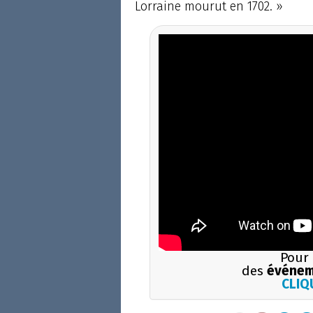
Lorraine mourut en 1702. »
Pour 
des
événem
CLIQU