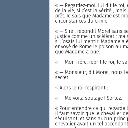
« — Regardez-moi, lui dit le roi,
de la vie, si c’est la vérité ; ma
prêt. Je sais que Madame est mo
circonstances du crime.
« — Sire , répondit Morel sans s
justice comme un scélérat ; mais
si j’osais lui mentir. Madame a 
envoyé de Rome le poison au mar
que Madame a bue.
« — Mon frère, reprit le roi, le sav
« — Monsieur, dit Morel, nous le
secret.
« Alors le roi respirant :
« — Me voilà soulagé ! Sortez.
« Pour entendre ce qui regarde le
il faut savoir que le chevalier d
séduisant, et sans aucun princi
chevalier avait un tel ascendant 