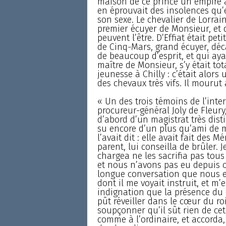
maison de ce prince un empire 
en éprouvait des insolences qu’e
son sexe. Le chevalier de Lorrai
premier écuyer de Monsieur, et 
peuvent l’être. D’Effiat était peti
de Cinq-Mars, grand écuyer, dé
de beaucoup d’esprit, et qui aya
maître de Monsieur, s’y était to
jeunesse à Chilly : c’était alors
des chevaux très vifs. Il mourut 
« Un des trois témoins de l’inte
procureur-général Joly de Fleury,
d’abord d’un magistrat très dist
su encore d’un plus qu’ami de m
l’avait dit : elle avait fait des 
parent, lui conseilla de brûler.
chargea ne les sacrifia pas tous 
et nous n’avons pas eu depuis 
longue conversation que nous e
dont il me voyait instruit, et 
indignation que la présence du c
pût réveiller dans le cœur du roi
soupçonner qu’il sût rien de cet 
comme à l’ordinaire, et accorda