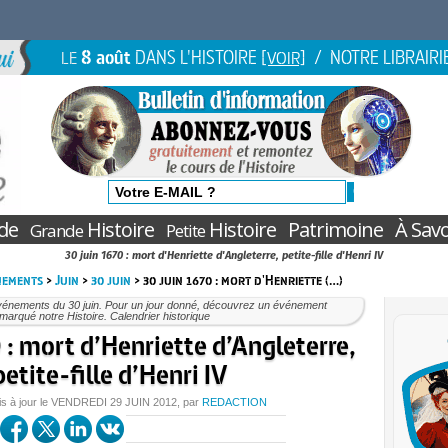
8 août
DANS L'HISTOIRE
/ NOTRE LIBRAIRI
LE
[VOIR]
de
Histoire
Histoire
Patrimoine
À Savo
Grande
Petite
30 juin 1670 : mort d'Henriette d'Angleterre, petite-fille d'Henri IV
nements
>
Juin
>
30 juin
> 30 juin 1670 : mort d'Henriette (…)
vénements du 30 juin. Pour un jour donné, découvrez un événement
marqué notre Histoire. Calendrier historique
 : mort d’Henriette d’Angleterre,
petite-fille d’Henri IV
is à jour le
VENDREDI
29 JUIN 2012
, par
REDACTION