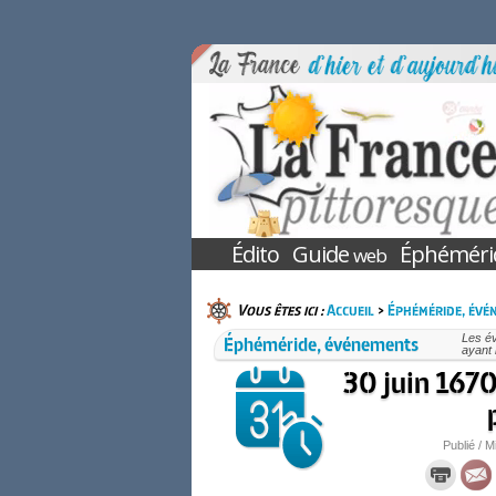
Édito
Guide
Éphéméri
web
Vous êtes ici :
Accueil
>
Éphéméride, évé
Éphéméride, événements
Les é
ayant 
30 juin 1670
Publié / M