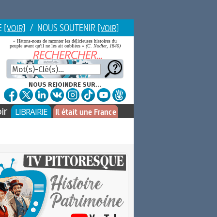
E
/ NOUS SOUTENIR
[VOIR]
[VOIR]
« Hâtons-nous de raconter les délicieuses histoires du
peuple avant qu'il ne les ait oubliées »
(C. Nodier, 1840)
NOUS REJOINDRE SUR...
ir
LIBRAIRIE
Il était une France