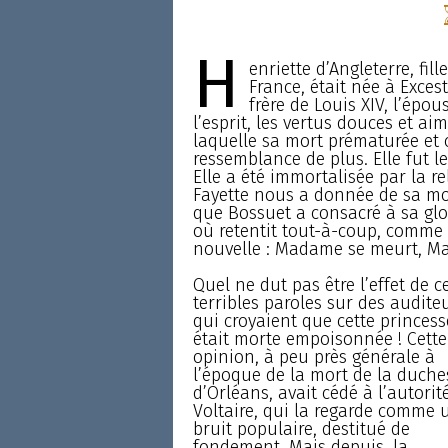
H
enriette d’Angleterre, fill
France, était née à Exces
frère de Louis XIV, l’épous
l’esprit, les vertus douces et ai
laquelle sa mort prématurée et c
ressemblance de plus. Elle fut l
Elle a été immortalisée par la 
Fayette nous a donnée de sa mo
que Bossuet a consacré à sa gloi
où retentit tout-à-coup, comme 
nouvelle : Madame se meurt, Ma
Quel ne dut pas être l’effet de c
terribles paroles sur des audite
qui croyaient que cette princess
était morte empoisonnée ! Cette
opinion, à peu près générale à
l’époque de la mort de la duche
d’Orléans, avait cédé à l’autorit
Voltaire, qui la regarde comme 
bruit populaire, destitué de
fondement. Mais depuis, la