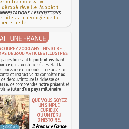
er entre deux eaux
 dérobé réveille l'appétit
NIFESTATIONS / EXPOSITIONS
rnités, archéologie de la
 maternelle
TAIT UNE FRANCE
RCOUREZ 2000 ANS L'HISTOIRE
MPS DE 1600 ARTICLES ILLUSTRÉS
pages brossant le
portrait vivifiant
rance
qui voici deux siècles était la
e puissance du monde. Une occasion
sante et instructive de connaître
nos
, de découvrir toute la richesse de
assé
, de comprendre
notre présent
et
oir le
futur d'un pays millénaire
QUE VOUS SOYEZ
UN SIMPLE
CURIEUX
OU UN FÉRU
D'HISTOIRE,
Il était une France