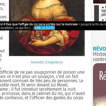
me,
s,
Val
pit
ques
I
çons
so
clos,
l'H
use :
né
RÉVO
but
Histo
s
contr
s
Henriette d’Angleterre
s
té difficile de ne pas soupçonner de poison une
ais ce n’est plus un soupçon, c’est un fait
 soient connues de très peu de personnes. Le
cette mort, fit venir devant lui Morel,
e ; il fut introduit secrètement la nuit
 princesse, dans Je cabinet du roi, qui n’avait
 confiance, et l’officier des gardes du corps