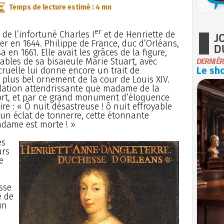
Temps de lecture estimé : 4 mn
er
e de l’infortuné Charles I
et de Henriette de
J
ter en 1644. Philippe de France, duc d’Orléans,
D
a en 1661. Elle avait les grâces de la figure,
mables de sa bisaïeule Marie Stuart, avec
DERNIÈR
ruelle lui donne encore un trait de
Le sho
e plus bel ornement de la cour de Louis XIV.
relation attendrissante que madame de la
rt, et par ce grand monument d’éloquence
re : « Ô nuit désastreuse ! ô nuit effroyable
un éclat de tonnerre, cette étonnante
dame est morte ! »
es
urs
e
sse
é de
un