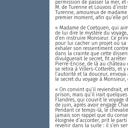
permission de passer la mer, et d
M. de Turenne et Louvois d’instr
Turenne, amoureux de madame de
premier moment, afin qu’elle pr
« Madame de Coëtquen, qui aima
de lui dire le mystère du voyage,
d’en instruire Monsieur. Ce prin
pour lui cacher un projet où sa 
exhaler son ressentiment contre l
dans la crainte que cette dissen
divulguerait le secret, fit arrête
Pierre-Encise, de là au château 
se retira à Villers-Cotterêts, et
l’autorité et la douceur, envoya
le secret du voyage à Monsieur, 
« On convint qu’il reviendrait, e
prison, mais qu’il irait quelques 
Flandres, qui couvrit le voyage 
de juin, après avoir engagé Charl
Pendant ce temps-là, le chevalier
jamais son rappel que du conse
éloignée d’accorder, prit le parti 
revenir dans la suite : il s’en s