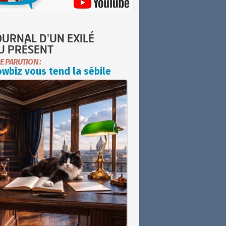
OURNAL D'UN EXILÉ
U PRÉSENT
E PARUTION :
wbiz vous tend la sébile