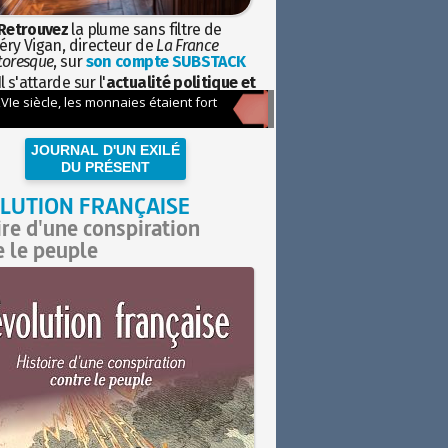
Retrouvez
la plume sans filtre de
éry Vigan, directeur de
La France
toresque
, sur
son compte SUBSTACK
l s'attarde sur l'
actualité politique et
ciétale
avec la hauteur de vue de
istoire
JOURNAL D'UN EXILÉ
DU PRÉSENT
LUTION FRANÇAISE
ire d'une conspiration
e le peuple