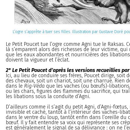
L’ogre s’apprête à tuer ses filles. Illustration par Gustave Doré p
Le Petit Poucet tue l’ogre comme Agni tue le Raksas. Ce
là s’emparent alors des richesses de leur victime, qui
que les eaux abondantes et nourricières des libations
doivent la vigueur et l’éclat.
2° Le Petit Poucet d’après les versions recueillies pa
Ici, au lieu de conduire ses frères, Poucet dirige, soit 
des chevaux, soit un chariot, soit une charrue. Rien d
dans le
Rig-Véda
que les vaches (ou bœufs)-libations,
ou les chars, figures des flammes du sacrifice, qui tr
les libations sous la conduite d’Agni.
D’ailleurs comme il s’agit du petit Agni, d’Agni-fœtus, 
invisible et caché, tantôt à l’intérieur des vaches-liba
dans le ventre du loup, tantôt enfin dans l’oreille du
bœuf. Il y fait entendre sa voix qui représente ses cré
est généralement le signal de sa délivrance : on ne l’