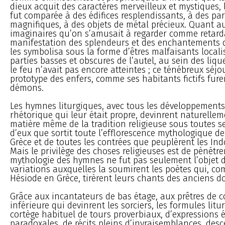
dieux acquit des caractères merveilleux et mystiques,
fut comparée à des édifices resplendissants, à des pa
magnifiques, à des objets de métal précieux. Quant a
imaginaires qu’on s’amusait à regarder comme retard
manifestation des splendeurs et des enchantements d
les symbolisa sous la forme d’êtres malfaisants locali
parties basses et obscures de l’autel, au sein des liq
le feu n’avait pas encore atteintes ; ce ténébreux séjou
prototype des enfers, comme ses habitants fictifs fure
démons.
Les hymnes liturgiques, avec tous les développements
rhétorique qui leur était propre, devinrent naturellem
matière même de la tradition religieuse sous toutes se
d’eux que sortit toute l’efflorescence mythologique de 
Grèce et de toutes les contrées que peuplèrent les In
Mais le privilège des choses religieuses est de pénétre
mythologie des hymnes ne fut pas seulement l’objet d
variations auxquelles la soumirent les poètes qui, 
Hésiode en Grèce, tirèrent leurs chants des anciens d
Grâce aux incantateurs de bas étage, aux prêtres de c
inférieure qui devinrent les sorciers, les formules litu
cortège habituel de tours proverbiaux, d’expressions
paradoxales, de récits pleins d’invraisemblances, des