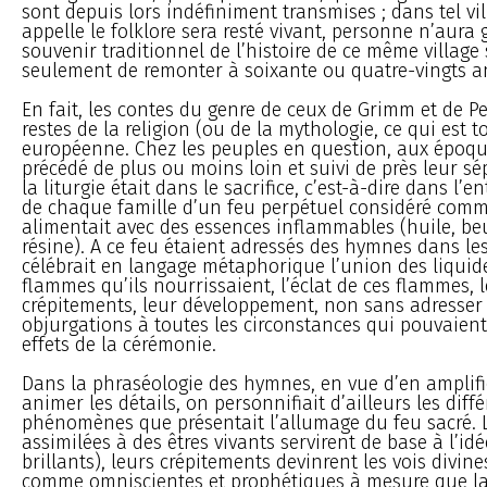
sont depuis lors indéfiniment transmises ; dans tel vi
appelle le folklore sera resté vivant, personne n’aura g
souvenir traditionnel de l’histoire de ce même village s’
seulement de remonter à soixante ou quatre-vingts a
En fait, les contes du genre de ceux de Grimm et de Pe
restes de la religion (ou de la mythologie, ce qui est 
européenne. Chez les peuples en question, aux époqu
précédé de plus ou moins loin et suivi de près leur sé
la liturgie était dans le sacrifice, c’est-à-dire dans l’e
de chaque famille d’un feu perpétuel considéré comm
alimentait avec des essences inflammables (huile, beu
résine). A ce feu étaient adressés des hymnes dans le
célébrait en langage métaphorique l’union des liquide
flammes qu’ils nourrissaient, l’éclat de ces flammes, 
crépitements, leur développement, non sans adresser
objurgations à toutes les circonstances qui pouvaient
effets de la cérémonie.
Dans la phraséologie des hymnes, en vue d’en amplifi
animer les détails, on personnifiait d’ailleurs les diff
phénomènes que présentait l’allumage du feu sacré.
assimilées à des êtres vivants servirent de base à l’idé
brillants), leurs crépitements devinrent les vois divin
comme omniscientes et prophétiques à mesure que la