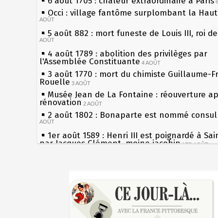
6 août 1705 : chaleur extraordinaire à Paris
Occi : village fantôme surplombant la Hau
AOÛT
5 août 882 : mort funeste de Louis III, roi d
AOÛT
4 août 1789 : abolition des privilèges par
l'Assemblée Constituante
4 AOÛT
3 août 1770 : mort du chimiste Guillaume-F
Rouelle
3 AOÛT
Musée Jean de La Fontaine : réouverture a
rénovation
2 AOÛT
2 août 1802 : Bonaparte est nommé consul 
AOÛT
1er août 1589 : Henri III est poignardé à Sa
par Jacques Clément, moine jacobin
1ER AOÛT
31 juillet 1899 : décret instaurant les moug
boîtes aux lettres en fonte de Léon Mougeot
Sécheresses (Grandes), étés caniculaires à 
30 juillet 1918 : mort d'Auguste Poulain, fo
les siècles
Chocolat Poulain
30 JUILLET
27 mai 1610 : supplice de François Ravaillac
29 juillet 1881 : loi sur la liberté de la pres
du roi Henri IV
28 juillet 1794 : supplice de Robespierre et
Pierre qui roule n'amasse pas mousse
partie de ses complices
28 JUILLET