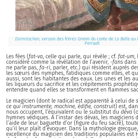
Dornröschen
, version des frères Grimm du conte de
La Belle au
Perrault
Les fées (
fat-va
, celle qui parle, qui révèle ; cf.
fat-um
,
considéré comme la révélation de l’avenir,
-fans
dans
ne parle pas,
fa-ri
, parler, etc.) qui résident auprès d
les sœurs des nymphes, fatidiques comme elles, et qu
aussi, sont les habitantes des eaux. Les unes et les a
les liqueurs du sacrifice et les crépitements prophétiq
entendre quand elles se transforment en flammes sac
Le magicien (dont le radical est apparenté à celui de
ce qui instrumente, machine, édifie, construit
) est, da
nous occupent, l’équivalent ou le substitut du
déva
(o
hymnes védiques. A l’instar des dévas, les magiciens 
l’aide de leur baguette d’or (figure du feu sacré), tout
qu’il leur plaît d’évoquer. Dans la mythologie grecque,
excellence du magicien des traditions populaires est 