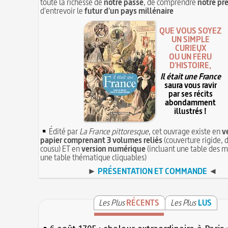
toute la richesse de
notre passé
, de comprendre
notre pr
d'entrevoir le
futur d'un pays millénaire
QUE VOUS SOYEZ
UN SIMPLE
CURIEUX
OU UN FÉRU
D'HISTOIRE,
Il était une France
saura vous ravir
par ses récits
abondamment
illustrés !
Édité par
La France pittoresque
, cet ouvrage existe en
v
papier comprenant 3 volumes reliés
(couverture rigide, d
cousu) ET en
version numérique
(incluant une table des m
une table thématique cliquables)
►
PRÉSENTATION ET COMMANDE
◄
Les Plus
RÉCENTS
Les Plus
LUS