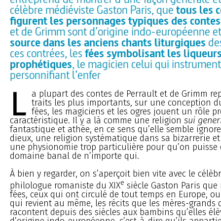
célèbre médiéviste Gaston Paris, que
tous les 
figurent les personnages typiques des contes
et de Grimm sont d’origine indo-européenne et
source dans les anciens chants liturgiques
des
ces contrées, les
fées symbolisant les liqueur
prophétiques
, le magicien celui qui instrument
personnifiant l’enfer
L
a plupart des contes de Perrault et de Grimm re
traits les plus importants, sur une conception 
fées, les magiciens et les ogres jouent un rôle 
caractéristique. Il y a là comme une religion
sui gener
fantastique et athée, en ce sens qu’elle semble ignor
dieux, une religion systématique dans sa bizarrerie et
une physionomie trop particulière pour qu’on puisse e
domaine banal de n’importe qui.
À bien y regarder, on s’aperçoit bien vite avec le célèb
e
philologue romaniste du XIX
siècle Gaston Paris que
fées, ceux qui ont circulé de tout temps en Europe, ou
qui revient au même, les récits que les mères-grands 
racontent depuis des siècles aux bambins qu’elles élè
d’origine indo-européenne, c’est-à-dire qu’ils appart