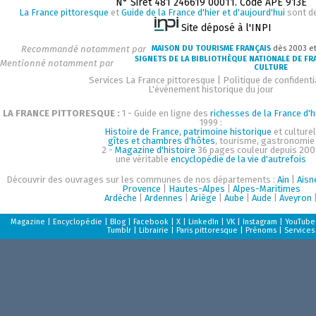
N° Siret 481 246619 00011. Code APE 913E
La France pittoresque
et
Guide de la France d'hier et d'aujourd'hui
sont d
Site déposé à l'INPI
Recommandé notamment par
MAISON DU TOURISME FRANÇAIS
dès 2003 e
SIGNETS DE LA BIBLIOTHÈQUE NATIONALE DE FR
Mentionné notamment par
CULTURE
Services La France pittoresque
|
Politique de confidenti
L'événement historique du jour
LA FRANCE PITTORESQUE :
1 - Guide en ligne des
richesses de la France d'h
1999 :
Histoire de France, patrimoine historique
et culturel
gîtes et chambres d'hôtes
, tourisme, gastronomie
2 -
Magazine d'histoire
36 pages couleur depuis 200
une véritable
encyclopédie de la vie d'autrefois
Découvrir des ouvrages sur les communes de nos départements :
Ain
|
Aisn
Provence
|
Hautes-Alpes
|
Alpes-Maritimes
Ardèche
|
Ardennes
|
Ariège
|
Aube
|
Aude
|
Aveyron
Magazine
|
Encyclopédie
|
Blog
|
Facebook
|
X
|
LinkedIn
|
VK
|
Instagram
|
YouTube
Tumblr
|
Librairie
|
Paris pittoresque
|
Prénoms
|
Services