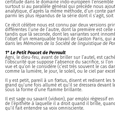
certitude dans le domaine indo-européen l’ensemble 
surtout si au parallèle général qui précède nous ajo
analytique, d’après la même méthode, d’un conte part
parmi les plus répandus de la série dont il s’agit, soit
Ce récit célèbre nous est connu par deux versions pri
différentes l’une de l’autre, dont la première est celle 
tandis que là seconde, dont les variantes sont innomb
l’objet d’un remarquable travail de Gaston Paris, qui 
dans les
Mémoires de la Société de linguistique de Par
1° Le Petit Poucet de Perrault
Agni, le dieu-feu, avant de briller sur l’autel, est ca
l’obscurité que suppose l’absence du sacrifice, si l’on
vue et qu’on le considère (c’est très souvent le cas d
comme la lumière, le jour, le soleil, ou le ciel par exce
Il y est petit, pareil à un fœtus, disent et redisent les t
grand qu’une fois allumé et qu’il se dressera devant le
sous la forme d’une flamme brillante.
Il est sage ou savarit (
vidvan
), par emploi régressif e
de l’épithète à laquelle il a droit quand il brille, quan
qu’il fait entendre sa voix omnisciente.