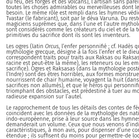
du feu, des forges et des volcans), l’artisan sans pare
toutes les choses admirables ou merveilleuses dont l
besoin. Le même rôle est rempli dans les hymnes védi
Tvastar (le fabricant), soit par le déva Varuna. Du res
magiciens suprêmes que, dans l’une et l’autre mytholo
sont considérés comme les créateurs du ciel et de la t
primitives du sacrifice dont ils sont les inventeurs.
Les ogres (latin
Orcus
, l’enfer personnifié ; cf. Hadès q
mythologie grecque, désigne à la fois l’enfer et le die
correspondent traits pour traits aux Raksas ou Raksa
racine est peut-être la même), les reteneurs ou les e
sacrifice). Ogres et Raksasas (dans la mythologie post
l’Indre) sont des êtres horribles, aux formes monstrue
nourrissent de chair humaine, voyagent la huit (dans 
sacrifices non allumés), et que le héros qui personnifi
triomphant des obstacles, est prédestiné à tuer au 
radieuse expansion sur l’autel.
Le rapprochement de tous les détails des contes de fé
coïncident avec les données de la mythologie des nat
indo-européenne, prise à leur source dans les hymne
demanderait un volume. Ceux que nous venons d’indi
caractéristiques, à mon avis, pour dispenser d’une c
étendue ; ils suffisent du moins pour permettre-de loc