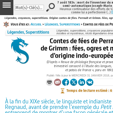
7 août 1834 : mort de l'inventeur du 
semi-automatique Joseph-Marie
Heureux continuateur des efforts de V
comme lui a perfectionné (…)
Légendes, croyances, superstitions. Origine contes de fées. Perrault et Grimm. Fées, og
Vous êtes ici :
Accueil
>
Légendes, Superstitions
> Contes de fées de Pe
Légendes, Superstitions
Légendes, superstitions, croyances populaires, 
insolites et mystérieux, récits légendaires émai
Contes de fées de Perra
de Grimm : fées, ogres et
d’origine indo-europé
(D’après « Revue de philologie française et prove
trimestriel consacré à l’étude des langues, 
et patois de France », paru en 1893
Publié / Mis à jour le
MERCREDI
31 JANVIER 2018
, 
Temps de lecture estimé : 6
À la fin du XIXe siècle, le linguiste et indianiste
Regnaud, avant de prendre l’exemple du
Petit
entreprend de montrer d’une façon générale et 