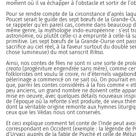
moment où il va échapper à l’obstacle et sortir de l’ob
Pour se rendre compte de la circonstance d’après laque
Poucet serait le guide des sept bœufs de la Grande-Our
se rappeler qu’en pareil cas, comme dans beaucoup d
même genre, la mythologie indo-européenne : s’est t
astronomie, où plutôt celle-ci a emprunté à celle-là 
primitive. Les sept bœufs de la Grande-Ourse ont pass
sacrifice au ciel réel, à la faveur surtout du double se
chose lumineuse) du mot sanscrit
Riksa
.
Ainsi, nos contes de fées ne sont ni une sorte de
prol
creata
(progéniture engendrée sans mère), comme cer
folkloristes ont voulu le croire, ni d’éternels vagabon
pèlerinage a commencé on ne sait où. On pourrait e
que, parmi les contes considérés à la fois comme « e
peu anciens, un grand nombre ne doivent cette appar
mise en oeuvre, avec quelques détails nouveaux inspir
de l’époque où la refonte s’est produite, de vieux thè
dont la véritable origine remonte aux hymnes liturgi
ceux que les Védas nous ont conservés.
Et ceci explique comment tel conte de l’Inde peut avo
correspondant en Occident (exemple : la légende de P
d’Urvaçi auprès de la fable de Psyché et celle de Mélus