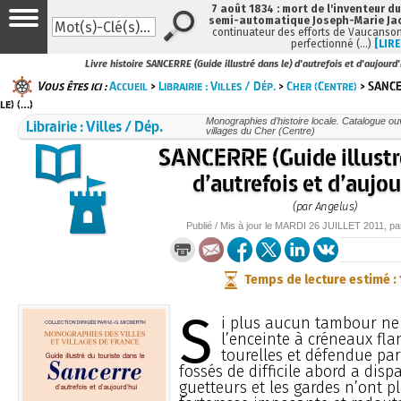
7 août 1834 : mort de l'inventeur du
semi-automatique Joseph-Marie Ja
continuateur des efforts de Vaucanson
perfectionné (…)
[LIRE
Livre histoire SANCERRE (Guide illustré dans le) d'autrefois et d'aujourd
Vous êtes ici :
Accueil
>
Librairie : Villes / Dép.
>
Cher (Centre)
> SANCE
le) (…)
Librairie : Villes / Dép.
Monographies d’histoire locale. Catalogue ouvr
villages du Cher (Centre)
SANCERRE (Guide illustré
d’autrefois et d’aujou
(par Angelus)
Publié / Mis à jour le
MARDI
26 JUILLET 2011
, p
Temps de lecture estimé :
S
i plus aucun tambour ne 
l’enceinte à créneaux fla
tourelles et défendue pa
fossés de difficile abord a dispa
guetteurs et les gardes n’ont p