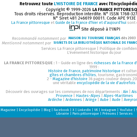
Retrouvez toute
L'HISTOIRE DE FRANCE
avec l'Encyclopédi
Copyright © 1999-2026
LA FRANCE PITTORES
Tous droits réservés. Reproduction interdite. N° ISSN 1768-32
N° Siret 481 246619 00011. Code APE 913E
La France pittoresque
et
Guide de la France d'hier et d'aujourd'hui
sont 
Site déposé à l'INPI
Recommandé notamment par
MAISON DU TOURISME FRANÇAIS
dès 2003
Mentionné notamment par
SIGNETS DE LA BIBLIOTHÈQUE NATIONALE DE FRAN
Services La France pittoresque
|
Politique de confident
L'événement historique du jour
LA FRANCE PITTORESQUE :
1 - Guide en ligne des
richesses de la France d'
1999 :
Histoire de France, patrimoine historique
et cultur
gîtes et chambres d'hôtes
, tourisme, gastronom
2 -
Magazine d'histoire
36 pages couleur depuis 20
une véritable
encyclopédie de la vie d'autrefois
Découvrir des ouvrages sur les communes de nos départements :
Ain
|
Ai
Provence
|
Hautes-Alpes
|
Alpes-Maritimes
Ardèche
|
Ardennes
|
Ariège
|
Aube
|
Aude
|
Aveyro
Magazine
|
Encyclopédie
|
Blog
|
Facebook
|
X
|
LinkedIn
|
VK
|
Instagram
|
YouTube
|
Librairie
|
Paris pittoresque
|
Prénoms
|
Services