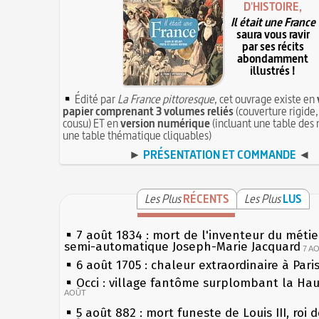
D'HISTOIRE,
Il était une France
saura vous ravir
par ses récits
abondamment
illustrés !
Édité par
La France pittoresque
, cet ouvrage existe en
papier comprenant 3 volumes reliés
(couverture rigide,
cousu) ET en
version numérique
(incluant une table des 
une table thématique cliquables)
►
PRÉSENTATION ET COMMANDE
◄
Les Plus
RÉCENTS
Les Plus
LUS
7 août 1834 : mort de l'inventeur du métier
semi-automatique Joseph-Marie Jacquard
7 A
6 août 1705 : chaleur extraordinaire à Pari
Occi : village fantôme surplombant la Ha
AOÛT
5 août 882 : mort funeste de Louis III, roi 