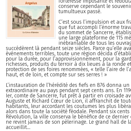
forteresse imposante et redout
conserve cependant le souveni
tumultueux passé.
C’est sous l’impulsion et aux f
que fut accompli l’énorme trav
du sommet de Sancerre, établis
une large plateforme de 115 mè
inébranlable de tous les ouvrage
succédèrent là pendant seize siècles. Parce qu’elle ava
événements terribles, toute une région décida d’établ
pour la durée, pour l’approvisionnement, pour la gard
richesses, produits du terroir à dix lieues à la ronde e
protection de ses foires renommées, « telle l’aire de l’a
haut, et de loin, et compte sur ses serres ! »
L’instauration de l’hérédité des fiefs en 876 donna un
extraordinaire au pays pendant sept cents ans. En 119
Ier, comte de Sancerre, fut prêt à partir en croisade a
Auguste et Richard Cœur de Lion, il affranchit de tout
habitants, leur accordant les coutumes les plus libéra
alors dans toute la société féodale. Pendant six cents
Révolution, la ville conserva le bénéfice de ce dernie
ne revint jamais de son pèlerinage. Le grand hall de l
accueillit...