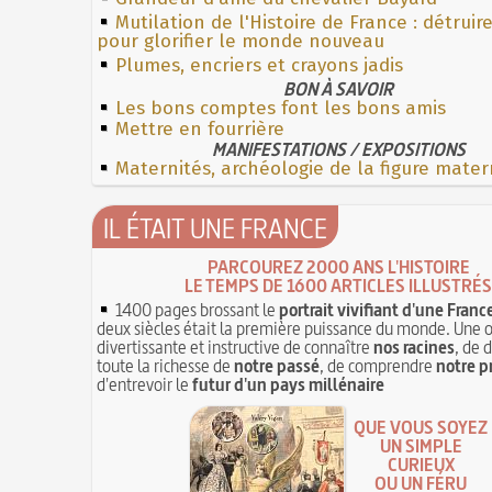
Mutilation de l'Histoire de France : détruir
pour glorifier le monde nouveau
Plumes, encriers et crayons jadis
BON À SAVOIR
Les bons comptes font les bons amis
Mettre en fourrière
MANIFESTATIONS / EXPOSITIONS
Maternités, archéologie de la figure mater
IL ÉTAIT UNE FRANCE
PARCOUREZ 2000 ANS L'HISTOIRE
LE TEMPS DE 1600 ARTICLES ILLUSTRÉS
1400 pages brossant le
portrait vivifiant d'une Franc
deux siècles était la première puissance du monde. Une 
divertissante et instructive de connaître
nos racines
, de 
toute la richesse de
notre passé
, de comprendre
notre p
d'entrevoir le
futur d'un pays millénaire
QUE VOUS SOYEZ
UN SIMPLE
CURIEUX
OU UN FÉRU