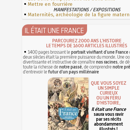
Mettre en fourrière
MANIFESTATIONS / EXPOSITIONS
Maternités, archéologie de la figure matern
IL ÉTAIT UNE FRANCE
PARCOUREZ 2000 ANS L'HISTOIRE
LE TEMPS DE 1600 ARTICLES ILLUSTRÉS
1400 pages brossant le
portrait vivifiant d'une France
deux siècles était la première puissance du monde. Une oc
divertissante et instructive de connaître
nos racines
, de dé
toute la richesse de
notre passé
, de comprendre
notre pr
d'entrevoir le
futur d'un pays millénaire
QUE VOUS SOYEZ
UN SIMPLE
CURIEUX
OU UN FÉRU
D'HISTOIRE,
Il était une France
saura vous ravir
par ses récits
abondamment
illustrés !