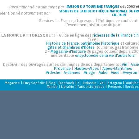
Recommandé notamment par
MAISON DU TOURISME FRANÇAIS
dès 2003 e
SIGNETS DE LA BIBLIOTHÈQUE NATIONALE DE FR
Mentionné notamment par
CULTURE
Services La France pittoresque
|
Politique de confidenti
L'événement historique du jour
LA FRANCE PITTORESQUE :
1 - Guide en ligne des
richesses de la France d'h
1999 :
Histoire de France, patrimoine historique
et culturel
gîtes et chambres d'hôtes
, tourisme, gastronomie
2 -
Magazine d'histoire
36 pages couleur depuis 200
une véritable
encyclopédie de la vie d'autrefois
Découvrir des ouvrages sur les communes de nos départements :
Ain
|
Aisn
Provence
|
Hautes-Alpes
|
Alpes-Maritimes
Ardèche
|
Ardennes
|
Ariège
|
Aube
|
Aude
|
Aveyron
Magazine
|
Encyclopédie
|
Blog
|
Facebook
|
X
|
LinkedIn
|
VK
|
Instagram
|
YouTube
Tumblr
|
Librairie
|
Paris pittoresque
|
Prénoms
|
Services