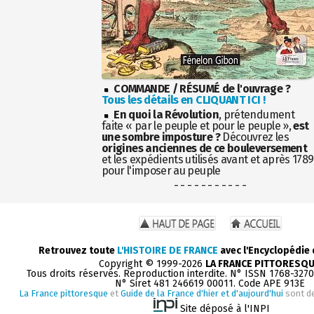
COMMANDE / RÉSUMÉ de l'ouvrage ?
Tous les détails en CLIQUANT ICI !
En quoi la Révolution
, prétendument
faite « par le peuple et pour le peuple »,
est
une sombre imposture ?
Découvrez les
origines anciennes de ce bouleversement
et les expédients utilisés avant et après 1789
pour l'imposer au peuple
- - - - - - - - - - -
Retrouvez toute
L'HISTOIRE DE FRANCE
avec l'Encyclopédie
Copyright © 1999-2026
LA FRANCE PITTORESQ
Tous droits réservés. Reproduction interdite. N° ISSN 1768-327
N° Siret 481 246619 00011. Code APE 913E
La France pittoresque
et
Guide de la France d'hier et d'aujourd'hui
sont d
Site déposé à l'INPI