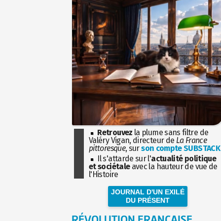
Retrouvez
la plume sans filtre de
Valéry Vigan, directeur de
La France
pittoresque
, sur
son compte SUBSTACK
Il s'attarde sur l'
actualité politique
et sociétale
avec la hauteur de vue de
l'Histoire
JOURNAL D'UN EXILÉ
DU PRÉSENT
RÉVOLUTION FRANÇAISE