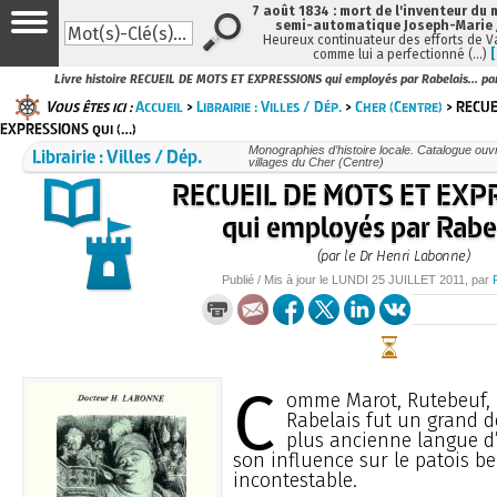
7 août 1834 : mort de l'inventeur du 
semi-automatique Joseph-Marie
Heureux continuateur des efforts de V
comme lui a perfectionné (…)
Livre histoire RECUEIL DE MOTS ET EXPRESSIONS qui employés par Rabelais... par
Vous êtes ici :
Accueil
>
Librairie : Villes / Dép.
>
Cher (Centre)
> RECUE
EXPRESSIONS qui (…)
Librairie : Villes / Dép.
Monographies d’histoire locale. Catalogue ouvra
villages du Cher (Centre)
RECUEIL DE MOTS ET EXP
qui employés par Rabel
(par le Dr Henri Labonne)
Publié / Mis à jour le
LUNDI
25 JUILLET 2011
, par
C
omme Marot, Rutebeuf,
Rabelais fut un grand d
plus ancienne langue d’
son influence sur le patois be
incontestable.