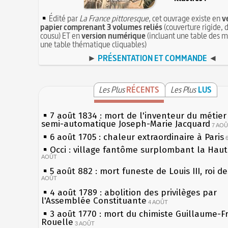
Édité par
La France pittoresque
, cet ouvrage existe en
v
papier comprenant 3 volumes reliés
(couverture rigide, d
cousu) ET en
version numérique
(incluant une table des m
une table thématique cliquables)
►
PRÉSENTATION ET COMMANDE
◄
Les Plus
RÉCENTS
Les Plus
LUS
7 août 1834 : mort de l'inventeur du métier 
semi-automatique Joseph-Marie Jacquard
7 AO
6 août 1705 : chaleur extraordinaire à Paris
Occi : village fantôme surplombant la Hau
AOÛT
5 août 882 : mort funeste de Louis III, roi d
AOÛT
4 août 1789 : abolition des privilèges par
l'Assemblée Constituante
4 AOÛT
3 août 1770 : mort du chimiste Guillaume-F
Rouelle
3 AOÛT