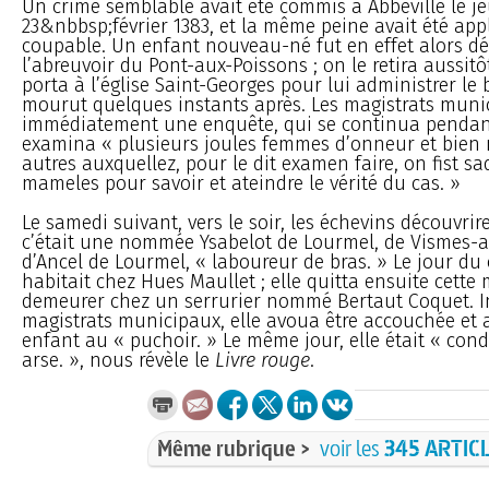
Un crime semblable avait été commis à Abbeville le je
23&nbbsp;février 1383, et la même peine avait été app
coupable. Un enfant nouveau-né fut en effet alors dé
l’abreuvoir du Pont-aux-Poissons ; on le retira aussitôt
porta à l’église Saint-Georges pour lui administrer le 
mourut quelques instants après. Les magistrats muni
immédiatement une enquête, qui se continua pendant
examina « plusieurs joules femmes d’onneur et bien né
autres auxquellez, pour le dit examen faire, on fist sa
mameles pour savoir et ateindre le vérité du cas. »
Le samedi suivant, vers le soir, les échevins découvrir
c’était une nommée Ysabelot de Lourmel, de Vismes-a
d’Ancel de Lourmel, « laboureur de bras. » Le jour du
habitait chez Hues Maullet ; elle quitta ensuite cette
demeurer chez un serrurier nommé Bertaut Coquet. In
magistrats municipaux, elle avoua être accouchée et 
enfant au « puchoir. » Le même jour, elle était « con
arse. », nous révèle le
Livre rouge
.
Même rubrique >
voir les
345 ARTIC