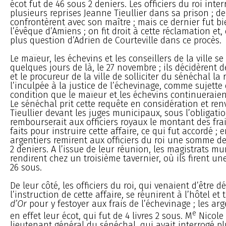
écot fut de 46 sous 2 deniers. Les officiers du roi inte
plusieurs reprises Jeanne Tieullier dans sa prison ; de 
confrontèrent avec son maître ; mais ce dernier fut b
l’évêque d’Amiens ; on fit droit à cette réclamation et, d
plus question d’Adrien de Courteville dans ce procès.
Le maïeur, les échevins et les conseillers de la ville se
quelques jours de là, le 27 novembre ; ils décidèrent d
et le procureur de la ville de solliciter du sénéchal la
l’inculpée à la justice de l’échevinage, comme sujette d
condition que le maïeur et les échevins continueraien
Le sénéchal prit cette requête en considération et re
Tieullier devant les juges municipaux, sous l’obligatio
rembourserait aux officiers royaux le montant des frai
faits pour instruire cette affaire, ce qui fut accordé ;
argentiers remirent aux officiers du roi une somme de 
2 deniers. A l’issue de leur réunion, les magistrats m
rendirent chez un troisième tavernier, où ils firent u
26 sous.
De leur côté, les officiers du roi, qui venaient d’être 
l’instruction de cette affaire, se réunirent à l’hôtel et 
d’Or
pour y festoyer aux frais de l’échevinage ; les arg
e
en effet leur écot, qui fut de 4 livres 2 sous. M
Nicole
lieutenant général du sénéchal, qui avait interrogé pl