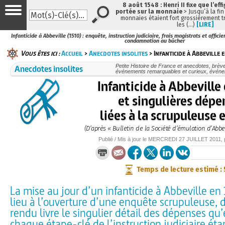
8 août 1548 : Henri II fixe que l’eff
portée sur la monnaie
> Jusqu’à la fin
monnaies étaient fort grossièrement tr
les (…)
[LIRE]
Infanticide à Abbeville (1510) : enquête, instruction judiciaire, frais magistrats et officie
condamnation au bûcher
Vous êtes ici :
Accueil
>
Anecdotes insolites
> Infanticide à Abbeville e
Anecdotes insolites
Petite Histoire de France et anecdotes, brèves
événements remarquables et curieux, évén
Infanticide à Abbeville
et singulières dépe
liées à la scrupuleuse
(D’après « Bulletin de la Société d’émulation d’Abbev
Publié / Mis à jour le
MERCREDI
27 JUILLET 2011
,
Temps de lecture estimé :
La mise au jour d’un infanticide à Abbeville e
lieu à l’ouverture d’une enquête scrupuleuse, 
rendu livre le singulier détail des dépenses qu’
chaque étape-clé de l’instruction judiciaire é