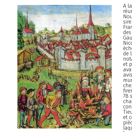
A la
réu
Nou
sir
Fra
des
Gau
Nic
éche
de l
not
et p
ava
avi
mun
che
fir
78 
cha
con
Tieu
et c
piè
laq