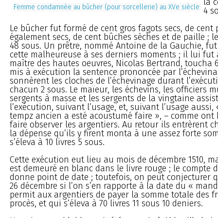
la 
Femme condamnée au bûcher (pour sorcellerie) au XVe siècle
4 s
Le bûcher fut formé de cent gros fagots secs, de cent p
également secs, de cent bûches sèches et de paille ; l
48 sous. Un prêtre, nommé Antoine de la Gauchie, fut 
cette malheureuse à ses derniers moments ; il lui fut 
maître des hautes oeuvres, Nicolas Bertrand, toucha 
mis à exécution la sentence prononcée par l’échevin
sonnèrent les cloches de l’échevinage durant l’exécutio
chacun 2 sous. Le maïeur, les échevins, les officiers m
sergents à masse et les sergents de la vingtaine assis
l’exécution, suivant l’usage, et, suivant l’usage aussi,
tempz ancien a esté acoustumé faire », – comme ont b
faire observer les argentiers. Au retour ils entrèrent c
la dépense qu’ils y firent monta à une assez forte so
s’éleva à 10 livres 5 sous.
Cette exécution eut lieu au mois de décembre 1510, m
est demeuré en blanc dans le livre rouge ; le compte 
donne point de date ; toutefois, on peut conjecturer q
26 décembre si l’on s’en rapporte à la date du « man
permit aux argentiers de payer la somme totale des fr
procès, et qui s’éleva à 70 livres 11 sous 10 deniers.