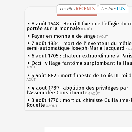
Les Plus
RÉCENTS
Les Plus
LUS
8 août 1548 : Henri II fixe que l’effigie du r
portée sur la monnaie
8 AOÛT
Payer en monnaie de singe
7 AOÛT
7 août 1834 : mort de l'inventeur du métier
semi-automatique Joseph-Marie Jacquard
7 A
6 août 1705 : chaleur extraordinaire à Pari
Occi : village fantôme surplombant la Ha
AOÛT
5 août 882 : mort funeste de Louis III, roi 
AOÛT
4 août 1789 : abolition des privilèges par
l'Assemblée Constituante
4 AOÛT
3 août 1770 : mort du chimiste Guillaume-
Rouelle
3 AOÛT
Musée Jean de La Fontaine : réouverture 
rénovation
2 AOÛT
2 août 1802 : Bonaparte est nommé consul
Sécheresses (Grandes), étés caniculaires à
AOÛT
les siècles