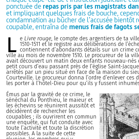
ponctuée de
repas pris par les magistrats da
et impliquant quelques frais de bouche, cepen
condamnation au bûcher de l’accusée bientôt 
coupable, entraîna de
menus frais de fagots s
L
e
Livre rouge
, le compte des argentiers de ta vill
1510-1511 et le registre aux délibérations de l’éc
contiennent d’abondants détails sur un crime 
ville au mois de novembre 1510. Le procureur de la vil
avait découvert un matin deux enfants nouveau-nés d
petit cours d’eau passant près de l’église Saint-Jacques
arrêtés par un pieu situé en face de la maison du sie
Courteville. Le procureur donna l’ordre d’enlever ces 
les porter à l’hôtel-Dieu pour qu’ils y fussent inhumé
Émus par la gravité de ce crime, le
sénéchal du Ponthieu, le maïeur et
les échevins se réunirent aussitôt et
décidèrent de rechercher les
coupables ; ils ouvrirent en commun
une enquête, qui fut conduite avec
toute l’activité et toute la discrétion
possibles. A la suite de cette
réunion, les membres qui y