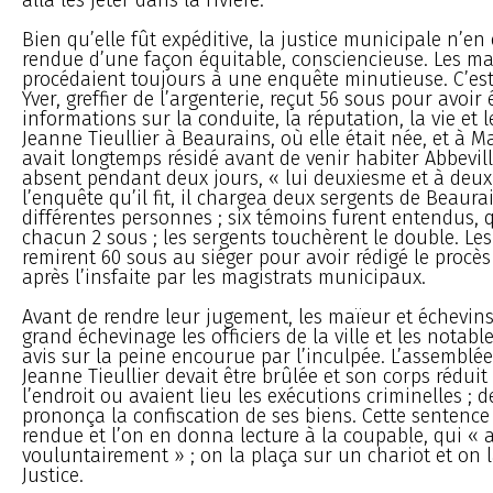
Bien qu’elle fût expéditive, la justice municipale n’en
rendue d’une façon équitable, consciencieuse. Les ma
procédaient toujours à une enquête minutieuse. C’est
Yver, greffier de l’argenterie, reçut 56 sous pour avoir
informations sur la conduite, la réputation, la vie et
Jeanne Tieullier à Beaurains, où elle était née, et à M
avait longtemps résidé avant de venir habiter Abbeville
absent pendant deux jours, « lui deuxiesme et à deux
l’enquête qu’il fit, il chargea deux sergents de Beaur
différentes personnes ; six témoins furent entendus, 
chacun 2 sous ; les sergents touchèrent le double. Les
remirent 60 sous au siéger pour avoir rédigé le procès
après l’insfaite par les magistrats municipaux.
Avant de rendre leur jugement, les maïeur et échevi
grand échevinage les officiers de la ville et les notabl
avis sur la peine encourue par l’inculpée. L’assemblé
Jeanne Tieullier devait être brûlée et son corps réduit
l’endroit ou avaient lieu les exécutions criminelles ; d
prononça la confiscation de ses biens. Cette sentence 
rendue et l’on en donna lecture à la coupable, qui « 
vouluntairement » ; on la plaça sur un chariot et on l
Justice.