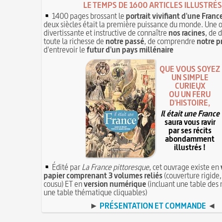
LE TEMPS DE 1600 ARTICLES ILLUSTRÉS
1400 pages brossant le
portrait vivifiant d'une Franc
deux siècles était la première puissance du monde. Une 
divertissante et instructive de connaître
nos racines
, de 
toute la richesse de
notre passé
, de comprendre
notre p
d'entrevoir le
futur d'un pays millénaire
QUE VOUS SOYEZ
UN SIMPLE
CURIEUX
OU UN FÉRU
D'HISTOIRE,
Il était une France
saura vous ravir
par ses récits
abondamment
illustrés !
Édité par
La France pittoresque
, cet ouvrage existe en
papier comprenant 3 volumes reliés
(couverture rigide,
cousu) ET en
version numérique
(incluant une table des 
une table thématique cliquables)
►
PRÉSENTATION ET COMMANDE
◄