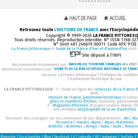
- - - - - - - - - - -
Retrouvez toute
L'HISTOIRE DE FRANCE
avec l'Encyclopédi
Copyright © 1999-2026
LA FRANCE PITTORES
Tous droits réservés. Reproduction interdite. N° ISSN 1768-32
N° Siret 481 246619 00011. Code APE 913E
La France pittoresque
et
Guide de la France d'hier et d'aujourd'hui
sont 
Site déposé à l'INPI
Recommandé notamment par
MAISON DU TOURISME FRANÇAIS
dès 2003
Mentionné notamment par
SIGNETS DE LA BIBLIOTHÈQUE NATIONALE DE FRAN
Services La France pittoresque
|
Politique de confident
L'événement historique du jour
LA FRANCE PITTORESQUE :
1 - Guide en ligne des
richesses de la France d'
1999 :
Histoire de France, patrimoine historique
et cultur
gîtes et chambres d'hôtes
, tourisme, gastronom
2 -
Magazine d'histoire
36 pages couleur depuis 20
une véritable
encyclopédie de la vie d'autrefois
Découvrir des ouvrages sur les communes de nos départements :
Ain
|
Ai
Provence
|
Hautes-Alpes
|
Alpes-Maritimes
Ardèche
|
Ardennes
|
Ariège
|
Aube
|
Aude
|
Aveyro
Magazine
|
Encyclopédie
|
Blog
|
Facebook
|
X
|
LinkedIn
|
VK
|
Instagram
|
YouTube
|