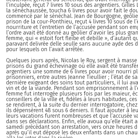
l’inculpée, reçut 7 livres 10 sous des argentiers. Gilles 
la sénéchaussée, toucha 6 livres pour avoir fait le do
commencé par le sénéchal. Jean de Bourgogne, geôlier
prison de la cour-Ponthieu, reçut 4 livres 10 sous de 
nourriture et l’entretien de l’accusée pendant son e
l’ordre avait été donné au geôlier d’avoir les plus gra
femme, qui « estoit fort fleibe et debille », d’autant qu
paravant delivrée delle seulle sans aucune ayde des 
pour lesquels on l’avait arrêtée.
Quelques jours après, Nicolas le Roy, sergent à masse 
prisons du grand échevinage où elle avait été transfér
argentiers une somme de 6 livres pour avoir nourri p
prisonniers, entre autres Jeanne Tieullier ; l’état de s
dernière exigeant des soins tout particuliers, il lui av
vin et de la viande. Pendant son emprisonnement à l’
femme fut interrogée plusieurs fois par les maieur, éc
conseillers de la ville et, fidèles à leurs habitudes, c
se rendirent, à la suite du dernier interrogatoire, che
ils dépensèrent 48 sous 6 deniers. Il faut ajouter à l
leurs vacations furent nombreuses et que l’accusée v
dans ses déclarations. Enfin, elle avoua qu’elle était 
samedi précédant son arrestation, vers onze heures du
après qu’il eut déposé les deux enfants dans un chau
alla les jeter dans la rivière.