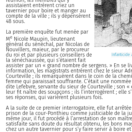
assistaient entrèrent criez un
tavernier pour boire et manger au
compte de la ville ; ils y dépensèrent
48 sous.
La première enquête fut menée par
e
M
Nicole Maupin, lieutenant
général du sénéchal, par Nicolas de
Nouvillers, maieur, par le procureur
du roi et par plusieurs conseillers de
Infanticid
la sénéchaussée, qui s’étaient fait
assister par un « grand nombre de sergens. » En se liv
information, les magistrats entrèrent chez le sieur Ad
Courteville ; ils remarquèrent dans le coin de la che
femme qui paraissait souffrante. C’était une nommée 
dite Lefebvre, servante du sieur de Courteville ; son «
leur fit naître des soupçons ; ils l’interrogèrent ; ell
ses réponses, qui varièrent plusieurs fois.
A la suite de ce premier interrogatoire, elle fut arrêté
prison de la cour-Ponthieu comme justiciable de la jus
même jour, il fut procédé à l’arrestation de son maîtr
satisfaite sans doute du résultat obtenu, les bons mag
chez un autre tavernier pour s’y faire servir à boire e