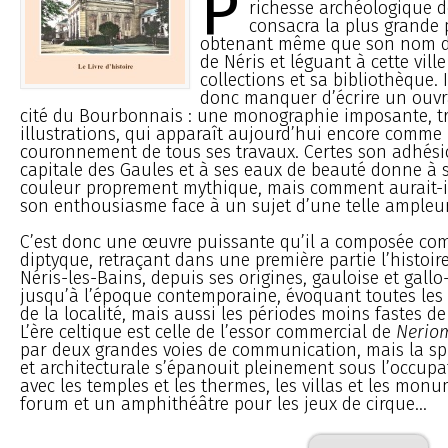
P
richesse archéologique de
consacra la plus grande p
obtenant même que son nom 
de Néris et léguant à cette vill
collections et sa bibliothèque. 
donc manquer d’écrire un ouvra
cité du Bourbonnais : une monographie imposante, tr
illustrations, qui apparaît aujourd’hui encore comme 
couronnement de tous ses travaux. Certes son adhési
capitale des Gaules et à ses eaux de beauté donne à 
couleur proprement mythique, mais comment aurait-i
son enthousiasme face à un sujet d’une telle ampleu
C’est donc une œuvre puissante qu’il a composée c
diptyque, retraçant dans une première partie l’histoi
Néris-les-Bains, depuis ses origines, gauloise et gall
jusqu’à l’époque contemporaine, évoquant toutes les
de la localité, mais aussi les périodes moins fastes d
L’ère celtique est celle de l’essor commercial de
Nerio
par deux grandes voies de communication, mais la s
et architecturale s’épanouit pleinement sous l’occup
avec les temples et les thermes, les villas et les monu
forum et un amphithéâtre pour les jeux de cirque...