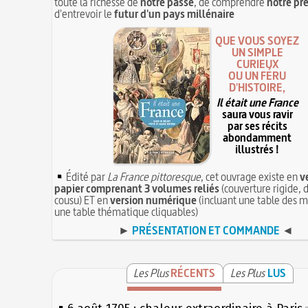
toute la richesse de
notre passé
, de comprendre
notre pr
d'entrevoir le
futur d'un pays millénaire
QUE VOUS SOYEZ
UN SIMPLE
CURIEUX
OU UN FÉRU
D'HISTOIRE,
Il était une France
saura vous ravir
par ses récits
abondamment
illustrés !
Édité par
La France pittoresque
, cet ouvrage existe en
v
papier comprenant 3 volumes reliés
(couverture rigide, d
cousu) ET en
version numérique
(incluant une table des m
une table thématique cliquables)
►
PRÉSENTATION ET COMMANDE
◄
Les Plus
RÉCENTS
Les Plus
LUS