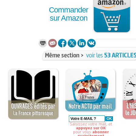
Commander
sur Amazon
Même section >
voir les
53 ARTICLE
Saisissez votre mail, et
appuyez sur OK
pour vous
abonner
gratuitement