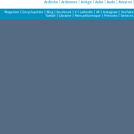
Ardèche
|
Ardennes
|
Ariège
|
Aube
|
Aude
|
Aveyron
Magazine
|
Encyclopédie
|
Blog
|
Facebook
|
X
|
LinkedIn
|
VK
|
Instagram
|
YouTube
Tumblr
|
Librairie
|
Paris pittoresque
|
Prénoms
|
Services