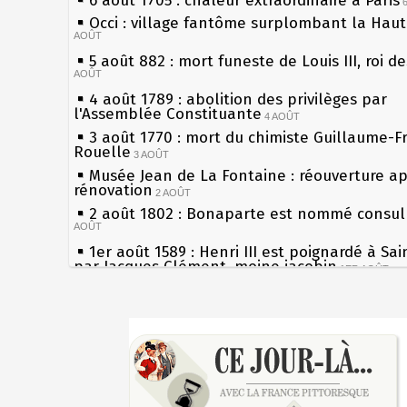
6 août 1705 : chaleur extraordinaire à Paris
Occi : village fantôme surplombant la Hau
AOÛT
5 août 882 : mort funeste de Louis III, roi d
AOÛT
4 août 1789 : abolition des privilèges par
l'Assemblée Constituante
4 AOÛT
3 août 1770 : mort du chimiste Guillaume-F
Rouelle
3 AOÛT
Musée Jean de La Fontaine : réouverture a
rénovation
2 AOÛT
2 août 1802 : Bonaparte est nommé consul 
AOÛT
1er août 1589 : Henri III est poignardé à Sa
par Jacques Clément, moine jacobin
1ER AOÛT
31 juillet 1899 : décret instaurant les moug
boîtes aux lettres en fonte de Léon Mougeot
Sécheresses (Grandes), étés caniculaires à 
30 juillet 1918 : mort d'Auguste Poulain, fo
les siècles
Chocolat Poulain
30 JUILLET
27 mai 1610 : supplice de François Ravaillac
29 juillet 1881 : loi sur la liberté de la pres
du roi Henri IV
28 juillet 1794 : supplice de Robespierre et
Pierre qui roule n'amasse pas mousse
partie de ses complices
28 JUILLET