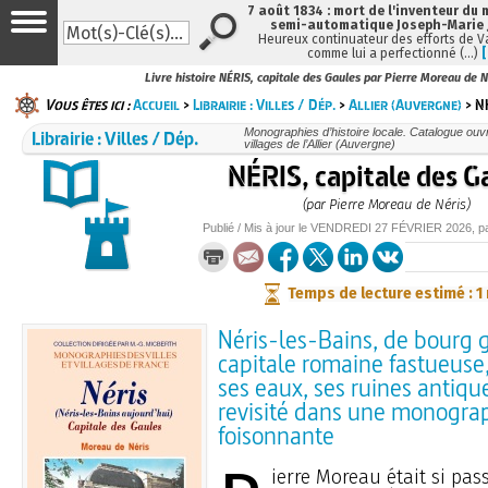
7 août 1834 : mort de l'inventeur du 
semi-automatique Joseph-Marie
Heureux continuateur des efforts de V
comme lui a perfectionné (…)
Livre histoire NÉRIS, capitale des Gaules par Pierre Moreau de N
Vous êtes ici :
Accueil
>
Librairie : Villes / Dép.
>
Allier (Auvergne)
> NÉ
Librairie : Villes / Dép.
Monographies d’histoire locale. Catalogue ouvra
villages de l’Allier (Auvergne)
NÉRIS, capitale des G
(par Pierre Moreau de Néris)
Publié / Mis à jour le
VENDREDI
27 FÉVRIER 2026
, p
Temps de lecture estimé : 1
Néris-les-Bains, de bourg g
capitale romaine fastueuse,
ses eaux, ses ruines antiqu
revisité dans une monogra
foisonnante
ierre Moreau était si pas