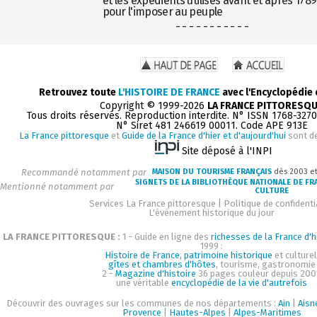
et les expédients utilisés avant et après 1789
pour l'imposer au peuple
- - - - - - - - - - -
Retrouvez toute
L'HISTOIRE DE FRANCE
avec l'Encyclopédie
Copyright © 1999-2026
LA FRANCE PITTORESQ
Tous droits réservés. Reproduction interdite. N° ISSN 1768-327
N° Siret 481 246619 00011. Code APE 913E
La France pittoresque
et
Guide de la France d'hier et d'aujourd'hui
sont d
Site déposé à l'INPI
Recommandé notamment par
MAISON DU TOURISME FRANÇAIS
dès 2003 e
SIGNETS DE LA BIBLIOTHÈQUE NATIONALE DE FR
Mentionné notamment par
CULTURE
Services La France pittoresque
|
Politique de confidenti
L'événement historique du jour
LA FRANCE PITTORESQUE :
1 - Guide en ligne des
richesses de la France d'h
1999 :
Histoire de France, patrimoine historique
et culturel
gîtes et chambres d'hôtes
, tourisme, gastronomie
2 -
Magazine d'histoire
36 pages couleur depuis 200
une véritable
encyclopédie de la vie d'autrefois
Découvrir des ouvrages sur les communes de nos départements :
Ain
|
Aisn
Provence
|
Hautes-Alpes
|
Alpes-Maritimes