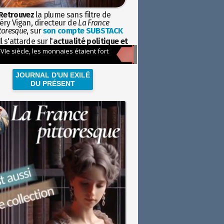
Retrouvez
la plume sans filtre de
éry Vigan, directeur de
La France
toresque
, sur
son compte SUBSTACK
l s'attarde sur l'
actualité politique et
ciétale
avec la hauteur de vue de
istoire
JOURNAL D'UN EXILÉ
DU PRÉSENT