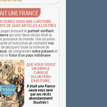
 maternelle
TAIT UNE FRANCE
RCOUREZ 2000 ANS L'HISTOIRE
MPS DE 1600 ARTICLES ILLUSTRÉS
pages brossant le
portrait vivifiant
rance
qui voici deux siècles était la
e puissance du monde. Une occasion
sante et instructive de connaître
nos
, de découvrir toute la richesse de
assé
, de comprendre
notre présent
et
oir le
futur d'un pays millénaire
QUE VOUS SOYEZ
UN SIMPLE
CURIEUX
OU UN FÉRU
D'HISTOIRE,
Il était une France
saura vous ravir
par ses récits
abondamment
illustrés !