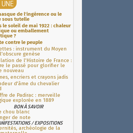
A UNE
asque de l'ingérence ou le
 sous tutelle
 le soleil de mai 1922 : chaleur
rique ou emballement
tique ?
ite contre le peuple
ettes : instrument du Moyen
l'obscure genèse
lation de l'Histoire de France :
re le passé pour glorifier le
 nouveau
es, encriers et crayons jadis
ndeur d'âme du chevalier
d
fre de Padirac : merveille
gique explorée en 1889
BON À SAVOIR
e chou blanc
nger de note
NIFESTATIONS / EXPOSITIONS
rnités, archéologie de la