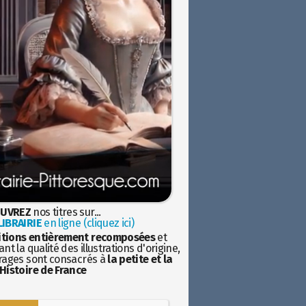
UVREZ
nos titres sur...
IBRAIRIE
en ligne (cliquez ici)
itions entièrement recomposées
et
nt la qualité des illustrations d'origine,
rages sont consacrés à
la petite et la
Histoire de France