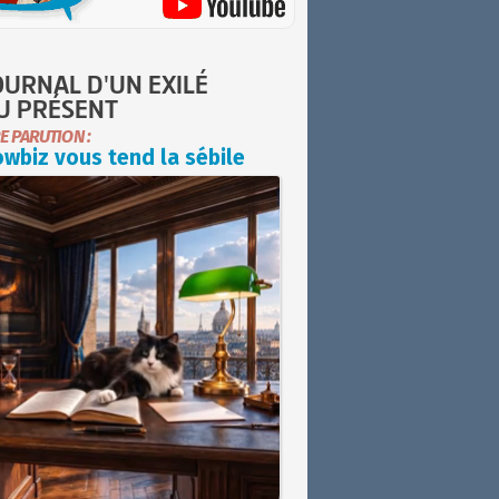
OURNAL D'UN EXILÉ
U PRÉSENT
E PARUTION :
wbiz vous tend la sébile