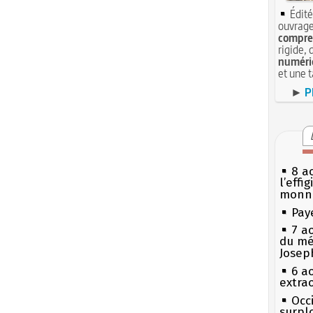
Édité
ouvrage
compren
rigide, 
numéri
et une 
►
P
8 ao
l’effi
monn
Pay
7 a
du mé
Josep
6 a
extrao
Occi
surpl