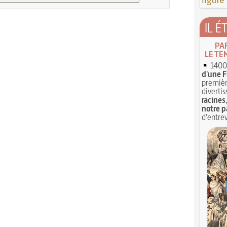
figure
IL É
PA
LE TE
1400 
d'une F
premièr
divertis
racines
notre p
d'entrev