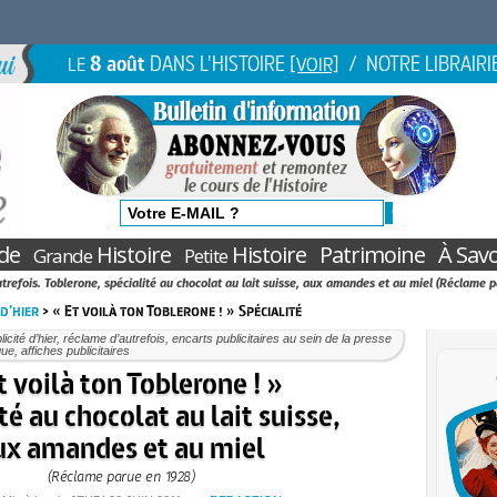
8 août
DANS L'HISTOIRE
/ NOTRE LIBRAIRI
LE
[VOIR]
de
Histoire
Histoire
Patrimoine
À Savo
Grande
Petite
utrefois. Toblerone, spécialité au chocolat au lait suisse, aux amandes et au miel (Réclame 
d’hier
> « Et voilà ton Toblerone ! » Spécialité
licité d’hier, réclame d’autrefois, encarts publicitaires au sein de la presse
ue, affiches publicitaires
t voilà ton Toblerone ! »
té au chocolat au lait suisse,
ux amandes et au miel
(Réclame parue en 1928)