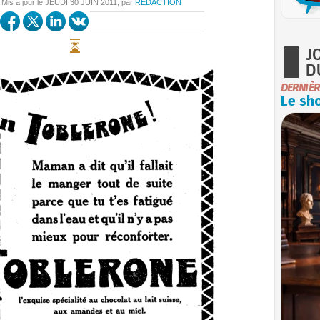
 Mis à jour le
JEUDI
30 JUIN 2011
, par
REDACTION
J
D
DERNIÈR
Le sho