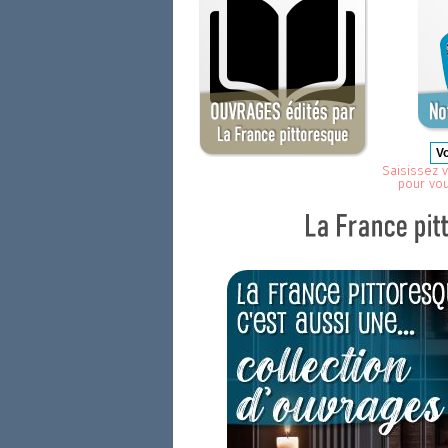
Saisissez v
pour vo