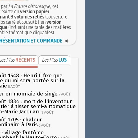
 par
La France pittoresque
, cet
 existe en
version papier
ant 3 volumes reliés
(couverture
dos carré et cousu) ET en
version
que
(incluant une table des matières
table thématique cliquables)
RÉSENTATION ET COMMANDE
◄
Les Plus
RÉCENTS
Les Plus
LUS
ût 1548 : Henri II fixe que
gie du roi sera portée sur la
aie
8 AOÛT
er en monnaie de singe
7 AOÛT
oût 1834 : mort de l'inventeur
tier à tisser semi-automatique
h-Marie Jacquard
7 AOÛT
oût 1705 : chaleur
rdinaire à Paris
6 AOÛT
 : village fantôme
ombant la Haute-Corse