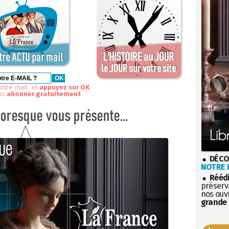
otre mail, et
appuyez sur OK
us
abonner gratuitement
DÉCO
NOTRE L
Rééd
préserva
nos ouv
grande 