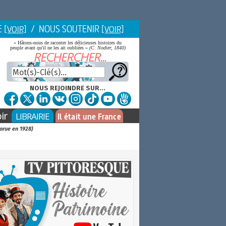
E
/ NOUS SOUTENIR
[VOIR]
[VOIR]
« Hâtons-nous de raconter les délicieuses histoires du
peuple avant qu'il ne les ait oubliées »
(C. Nodier, 1840)
NOUS REJOINDRE SUR...
ir
LIBRAIRIE
Il était une France
parue en 1928)