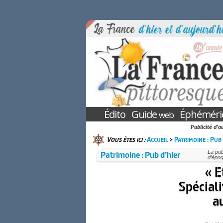
Édito
Guide
Éphéméri
web
Publicité d'a
Vous êtes ici :
Accueil
>
Patrimoine : Pub 
Patrimoine : Pub d’hier
La pub
d’époq
« E
Spéciali
a