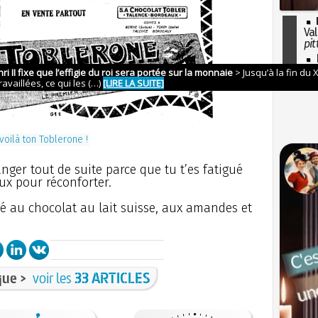
Val
pit
I
so
l'H
 voilà ton Toblerone !
anger tout de suite parce que tu t’es fatigué
eux pour réconforter.
té au chocolat au lait suisse, aux amandes et
ue >
voir les
33 ARTICLES