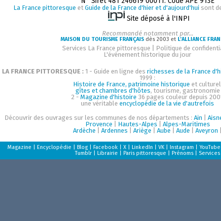
N° Siret 481 246619 00011. Code APE 913E
La France pittoresque
et
Guide de la France d'hier et d'aujourd'hui
sont d
Site déposé à l'INPI
Recommandé notamment par...
MAISON DU TOURISME FRANÇAIS
dès 2003 et
L'ALLIANCE FRAN
Services La France pittoresque
|
Politique de confidenti
L'événement historique du jour
LA FRANCE PITTORESQUE :
1 - Guide en ligne des
richesses de la France d'h
1999 :
Histoire de France, patrimoine historique
et culturel
gîtes et chambres d'hôtes
, tourisme, gastronomie
2 -
Magazine d'histoire
36 pages couleur depuis 200
une véritable
encyclopédie de la vie d'autrefois
Découvrir des ouvrages sur les communes de nos départements :
Ain
|
Aisn
Provence
|
Hautes-Alpes
|
Alpes-Maritimes
Ardèche
|
Ardennes
|
Ariège
|
Aube
|
Aude
|
Aveyron
Magazine
|
Encyclopédie
|
Blog
|
Facebook
|
X
|
LinkedIn
|
VK
|
Instagram
|
YouTube
Tumblr
|
Librairie
|
Paris pittoresque
|
Prénoms
|
Services