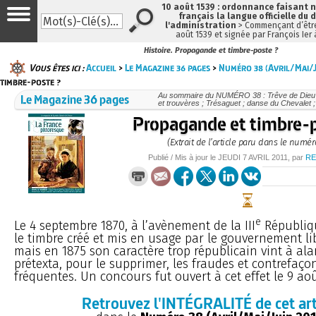
10 août 1539 : ordonnance faisant
français la langue officielle du 
l'administration
> Commençant d’être
août 1539 et signée par François Ier
Histoire. Propagande et timbre-poste ?
Vous êtes ici :
Accueil
>
Le Magazine 36 pages
>
Numéro 38 (Avril/Mai/J
timbre-poste ?
Le Magazine 36 pages
Au sommaire du NUMÉRO 38 : Trêve de Dieu ; 
et trouvères ; Trésaguet ; danse du Chevalet ; s
Propagande et timbre-
(Extrait de l’article paru dans le numér
Publié / Mis à jour le
JEUDI
7 AVRIL 2011
, par
RE
e
Le 4 septembre 1870, à l’avènement de la III
Républiqu
le timbre créé et mis en usage par le gouvernement lib
mais en 1875 son caractère trop républicain vint à ala
prétexta, pour le supprimer, les fraudes et contrefaço
fréquentes. Un concours fut ouvert à cet effet le 9 août
Retrouvez l'INTÉGRALITÉ de cet art