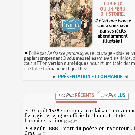
CURIEUX
OU UN FÉRU
D'HISTOIRE,
Il était une France
saura vous ravir
par ses récits
abondamment
illustrés !
Édité par
La France pittoresque
, cet ouvrage existe en
v
papier comprenant 3 volumes reliés
(couverture rigide, d
cousu) ET en
version numérique
(incluant une table des m
une table thématique cliquables)
►
PRÉSENTATION ET COMMANDE
◄
Les Plus
RÉCENTS
Les Plus
LUS
10 août 1539 : ordonnance faisant notamm
français la langue officielle du droit et de
l'administration
10 AOÛT
9 août 1888 : mort du poète et inventeur C
Cros
9 AOÛT