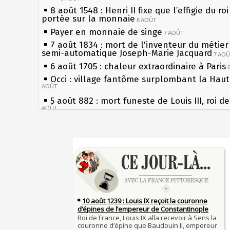
8 août 1548 : Henri II fixe que l’effigie du ro
portée sur la monnaie
8 AOÛT
Payer en monnaie de singe
7 AOÛT
7 août 1834 : mort de l'inventeur du métier 
semi-automatique Joseph-Marie Jacquard
7 AO
6 août 1705 : chaleur extraordinaire à Paris
Occi : village fantôme surplombant la Hau
AOÛT
5 août 882 : mort funeste de Louis III, roi d
AOÛT
4 août 1789 : abolition des privilèges par
l'Assemblée Constituante
4 AOÛT
Sécheresses (Grandes), étés caniculaires à 
3 août 1770 : mort du chimiste Guillaume-F
les siècles
Rouelle
3 AOÛT
27 mai 1610 : supplice de François Ravaillac
Musée Jean de La Fontaine : réouverture a
du roi Henri IV
rénovation
2 AOÛT
Pierre qui roule n'amasse pas mousse
2 août 1802 : Bonaparte est nommé consul 
Qui aime bien châtie bien
AOÛT
Tout vient à point à qui sait attendre
1er août 1589 : Henri III est poignardé à Sa
François II (né le 19 janvier 1544, mort le 
par Jacques Clément, moine jacobin
1ER AOÛT
1560)