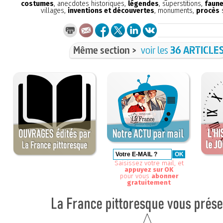
costumes
, anecdotes historiques,
légendes
, superstitions,
faune
villages,
inventions et découvertes
, monuments,
procès
s
Même section >
voir les
36 ARTICLE
Saisissez votre mail, et
appuyez sur OK
pour vous
abonner
gratuitement