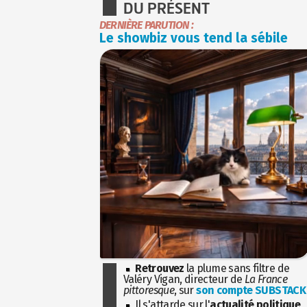
DU PRÉSENT
DERNIÈRE PARUTION :
Le showbiz vous tend la sébile
Retrouvez
la plume sans filtre de
Valéry Vigan, directeur de
La France
pittoresque
, sur
son compte SUBSTACK
Il s'attarde sur l'
actualité politique