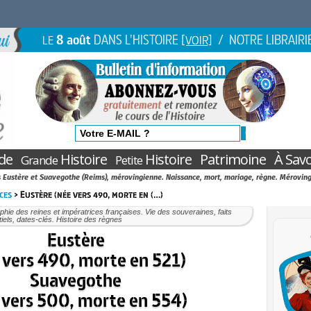
8 août
DANS L'HISTOIRE
/ NOTRE LIBRAIRI
LE
[VOIR]
de
Histoire
Histoire
Patrimoine
À Savo
Grande
Petite
 Eustère et Suavegothe (Reims), mérovingienne. Naissance, mort, mariage, règne. Mérovin
ces
> Eustère (née vers 490, morte en (…)
phie des reines et impératrices françaises. Vie des souveraines, faits
iels, dates-clés. Histoire des règnes
Eustère
 vers 490, morte en 521)
Suavegothe
 vers 500, morte en 554)