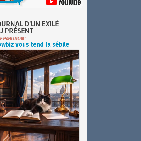
OURNAL D'UN EXILÉ
U PRÉSENT
E PARUTION :
wbiz vous tend la sébile