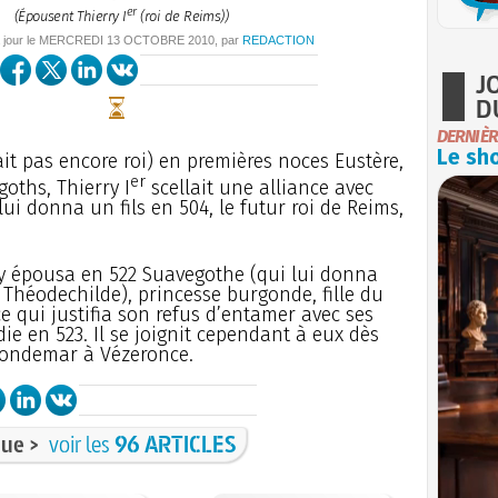
er
(Épousent Thierry I
(roi de Reims))
 jour le
MERCREDI
13 OCTOBRE 2010
, par
REDACTION
J
D
DERNIÈR
Le sho
ait pas encore roi) en premières noces Eustère,
er
igoths, Thierry I
scellait une alliance avec
ui donna un fils en 504, le futur roi de Reims,
rry épousa en 522 Suavegothe (qui lui donna
 Théodechilde), princesse burgonde, fille du
e qui justifia son refus d’entamer avec ses
ie en 523. Il se joignit cependant à eux dès
 Gondemar à Vézeronce.
ue >
voir les
96 ARTICLES