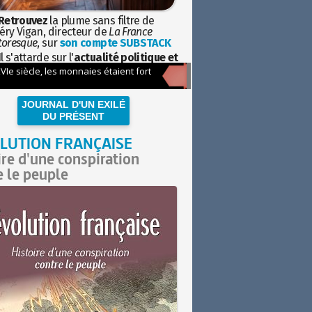
Retrouvez
la plume sans filtre de
éry Vigan, directeur de
La France
toresque
, sur
son compte SUBSTACK
l s'attarde sur l'
actualité politique et
ciétale
avec la hauteur de vue de
istoire
JOURNAL D'UN EXILÉ
DU PRÉSENT
LUTION FRANÇAISE
ire d'une conspiration
e le peuple