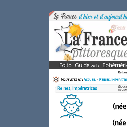
Édito
Guide
Éphéméri
web
Reines
Vous êtes ici :
Accueil
>
Reines, Impératri
Reines, Impératrices
Biogra
essent
(née
(née