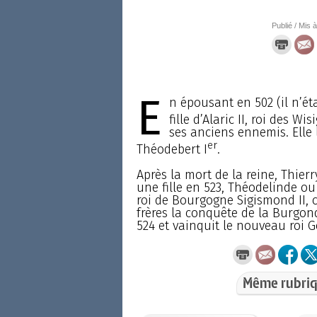
Publié / Mis à
E
n épousant en 502 (il n’ét
fille d’Alaric II, roi des Wis
ses anciens ennemis. Elle l
er
Théodebert I
.
Après la mort de la reine, Thie
une fille en 523, Théodelinde ou
roi de Bourgogne Sigismond II, c
frères la conquête de la Burgond
524 et vainquit le nouveau roi
Même rubriq