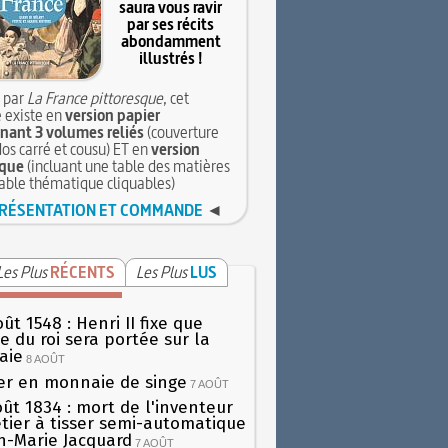
saura vous ravir
par ses récits
abondamment
illustrés !
 par
La France pittoresque
, cet
 existe en
version papier
ant 3 volumes reliés
(couverture
dos carré et cousu) ET en
version
que
(incluant une table des matières
table thématique cliquables)
RÉSENTATION ET COMMANDE
◄
Les Plus
RÉCENTS
Les Plus
LUS
ût 1548 : Henri II fixe que
gie du roi sera portée sur la
aie
8 AOÛT
er en monnaie de singe
7 AOÛT
oût 1834 : mort de l'inventeur
tier à tisser semi-automatique
h-Marie Jacquard
7 AOÛT