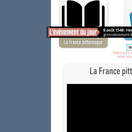
Saisissez v
pour vo