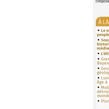
l'impos
À L
Le m
peuple
Sous
histo
média
L'él
Gra
Bayar
Gouf
géolo
Lun
Âge à 
Muti
détrui
monde
Plum