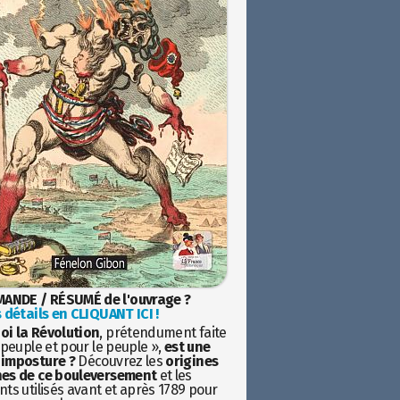
ANDE / RÉSUMÉ de l'ouvrage ?
 détails en CLIQUANT ICI !
oi la Révolution
, prétendument faite
 peuple et pour le peuple »,
est une
imposture ?
Découvrez les
origines
es de ce bouleversement
et les
ts utilisés avant et après 1789 pour