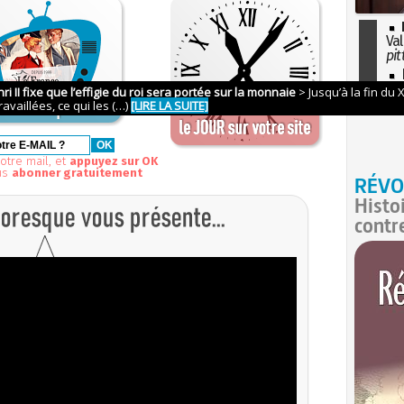
Val
pit
I
so
l'H
otre mail, et
appuyez sur OK
us
abonner gratuitement
RÉVO
Histo
contr