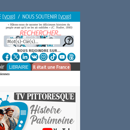
E
/ NOUS SOUTENIR
[VOIR]
[VOIR]
« Hâtons-nous de raconter les délicieuses histoires du
peuple avant qu'il ne les ait oubliées »
(C. Nodier, 1840)
NOUS REJOINDRE SUR...
ir
LIBRAIRIE
Il était une France
giennes