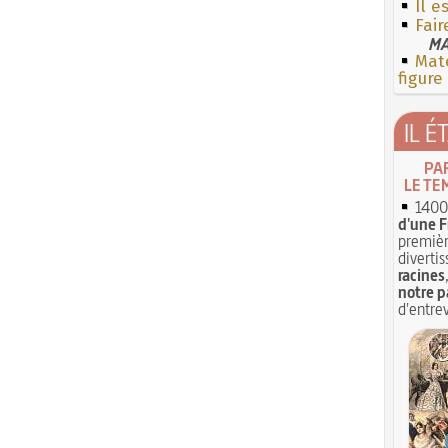
Il e
Fair
MA
Mate
figure
IL É
PA
LE TE
1400 
d'une F
premièr
divertis
racines
notre p
d'entrev