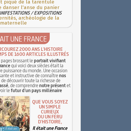
st piqué de la tarentule
e danser l'anse du panier
NIFESTATIONS / EXPOSITIONS
rnités, archéologie de la
 maternelle
TAIT UNE FRANCE
RCOUREZ 2000 ANS L'HISTOIRE
MPS DE 1600 ARTICLES ILLUSTRÉS
pages brossant le
portrait vivifiant
rance
qui voici deux siècles était la
e puissance du monde. Une occasion
sante et instructive de connaître
nos
, de découvrir toute la richesse de
assé
, de comprendre
notre présent
et
oir le
futur d'un pays millénaire
QUE VOUS SOYEZ
UN SIMPLE
CURIEUX
OU UN FÉRU
D'HISTOIRE,
Il était une France