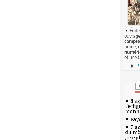
Édité
ouvrage
compren
rigide, 
numéri
et une 
►
P
8 ao
l’effi
monn
Pay
7 a
du mé
Josep