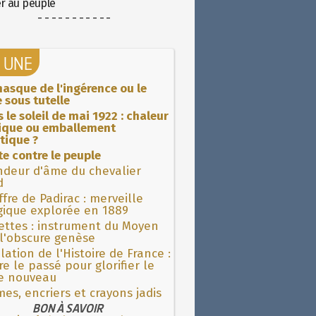
er au peuple
- - - - - - - - - - -
A UNE
asque de l'ingérence ou le
 sous tutelle
 le soleil de mai 1922 : chaleur
rique ou emballement
tique ?
ite contre le peuple
ndeur d'âme du chevalier
d
fre de Padirac : merveille
gique explorée en 1889
ettes : instrument du Moyen
l'obscure genèse
lation de l'Histoire de France :
re le passé pour glorifier le
 nouveau
es, encriers et crayons jadis
BON À SAVOIR