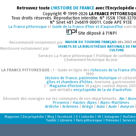
Retrouvez toute
L'HISTOIRE DE FRANCE
avec l'Encyclopédie
Copyright © 1999-2026
LA FRANCE PITTORESQ
Tous droits réservés. Reproduction interdite. N° ISSN 1768-327
N° Siret 481 246619 00011. Code APE 913E
La France pittoresque
et
Guide de la France d'hier et d'aujourd'hui
sont d
Site déposé à l'INPI
Recommandé notamment par
MAISON DU TOURISME FRANÇAIS
dès 2003 e
SIGNETS DE LA BIBLIOTHÈQUE NATIONALE DE FR
Mentionné notamment par
CULTURE
Services La France pittoresque
|
Politique de confidenti
L'événement historique du jour
LA FRANCE PITTORESQUE :
1 - Guide en ligne des
richesses de la France d'h
1999 :
Histoire de France, patrimoine historique
et culturel
gîtes et chambres d'hôtes
, tourisme, gastronomie
2 -
Magazine d'histoire
36 pages couleur depuis 200
une véritable
encyclopédie de la vie d'autrefois
Découvrir des ouvrages sur les communes de nos départements :
Ain
|
Aisn
Provence
|
Hautes-Alpes
|
Alpes-Maritimes
Ardèche
|
Ardennes
|
Ariège
|
Aube
|
Aude
|
Aveyron
Magazine
|
Encyclopédie
|
Blog
|
Facebook
|
X
|
LinkedIn
|
VK
|
Instagram
|
YouTube
Tumblr
|
Librairie
|
Paris pittoresque
|
Prénoms
|
Services