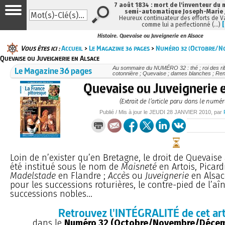
7 août 1834 : mort de l'inventeur du 
semi-automatique Joseph-Marie
Heureux continuateur des efforts de V
comme lui a perfectionné (…)
Histoire. Quevaise ou Juveignerie en Alsace
Vous êtes ici :
Accueil
>
Le Magazine 36 pages
>
Numéro 32 (Octobre/N
Quevaise ou Juveignerie en Alsace
Le Magazine 36 pages
Au sommaire du NUMÉRO 32 : thé ; roi des rib
cotonnière ; Quevaise ; dames blanches ; René 
Quevaise ou Juveignerie 
(Extrait de l’article paru dans le numér
Publié / Mis à jour le
JEUDI
28 JANVIER 2010
, par
Loin de n’exister qu’en Bretagne, le droit de Quevaise
été institué sous le nom de
Maisneté
en Artois, Picard
Madelstade
en Flandre ;
Accès
ou
Juveignerie
en Alsace
pour les successions roturières, le contre-pied de l’aî
successions nobles...
Retrouvez l'INTÉGRALITÉ de cet art
dans le
Numéro 32 (Octobre/Novembre/Décem