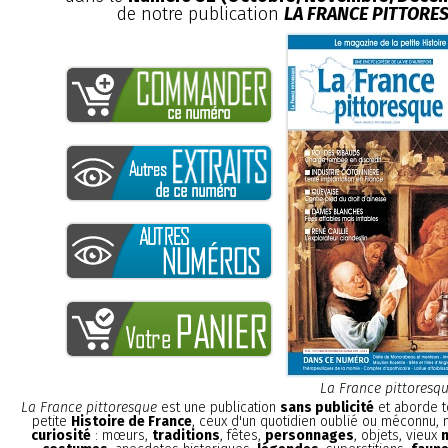
de notre publication
LA FRANCE PITTORE
La France pittoresq
La France pittoresque
est une publication
sans publicité
et aborde t
petite
Histoire de France
, ceux d'un quotidien oublié ou méconnu,
curiosité
: mœurs,
traditions
, fêtes,
personnages
, objets, vieux