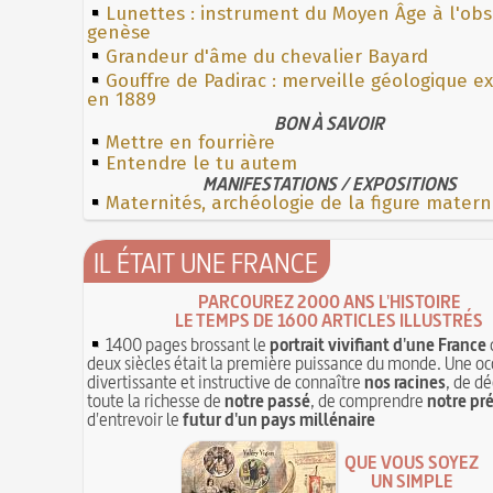
Lunettes : instrument du Moyen Âge à l'ob
genèse
Grandeur d'âme du chevalier Bayard
Gouffre de Padirac : merveille géologique e
en 1889
BON À SAVOIR
Mettre en fourrière
Entendre le tu autem
MANIFESTATIONS / EXPOSITIONS
Maternités, archéologie de la figure matern
IL ÉTAIT UNE FRANCE
PARCOUREZ 2000 ANS L'HISTOIRE
LE TEMPS DE 1600 ARTICLES ILLUSTRÉS
1400 pages brossant le
portrait vivifiant d'une France
deux siècles était la première puissance du monde. Une oc
divertissante et instructive de connaître
nos racines
, de dé
toute la richesse de
notre passé
, de comprendre
notre pr
d'entrevoir le
futur d'un pays millénaire
QUE VOUS SOYEZ
UN SIMPLE