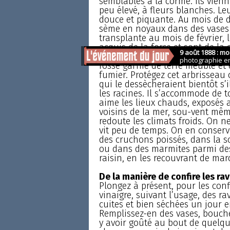
semblables à la corme. Ils vien
peu élevé, à fleurs blanches. Le
douce et piquante. Au mois de 
sème en noyaux dans des vases 
transplante au mois de février, l
acquis de la force et sont de la
pouce, pour les déposer dans un
fosse garnie de terre meuble et
fumier. Protégez cet arbrisseau c
qui le dessècheraient bientôt s’i
les racines. Il s’accommode de to
aime les lieux chauds, exposés a
voisins de la mer, sou-vent même
redoute les climats froids. On ne 
vit peu de temps. On en conserve
des cruchons poissés, dans la sc
ou dans des marmites parmi de
raisin, en les recouvrant de marc
De la manière de confire les ra
Plongez à présent, pour les con
vinaigre, suivant l’usage, des 
cuites et bien séchées un jour en
Remplissez-en des vases, bouchez
y avoir goûté au bout de quelqu