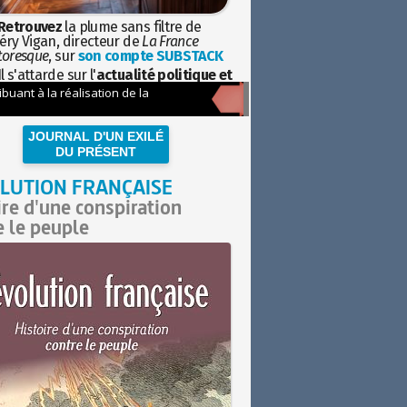
Retrouvez
la plume sans filtre de
éry Vigan, directeur de
La France
toresque
, sur
son compte SUBSTACK
l s'attarde sur l'
actualité politique et
ciétale
avec la hauteur de vue de
istoire
JOURNAL D'UN EXILÉ
DU PRÉSENT
LUTION FRANÇAISE
ire d'une conspiration
e le peuple