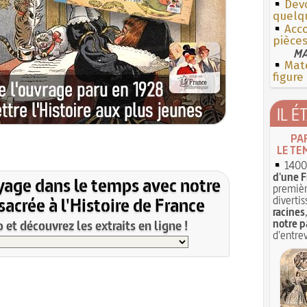
Dev
quelq
Acc
pièce
MA
Mate
figure
IL É
PA
LE TE
1400 
d'une F
yage dans le temps avec notre
premièr
acrée à l'Histoire de France
divertis
racines
notre p
et découvrez les extraits en ligne !
d'entrev