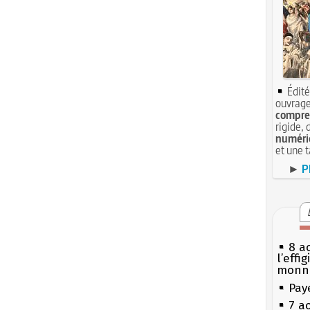
Édité
ouvrage
compren
rigide, 
numéri
et une 
►
P
8 ao
l’effi
monn
Pay
7 a