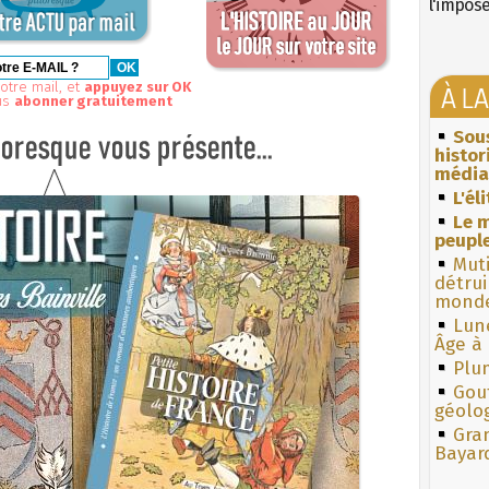
l'impos
otre mail, et
appuyez sur OK
À L
us
abonner gratuitement
Sous
histo
média
L'él
Le m
peuple
Muti
détrui
monde
Lun
Âge à 
Plum
Gouf
géolo
Gra
Bayar