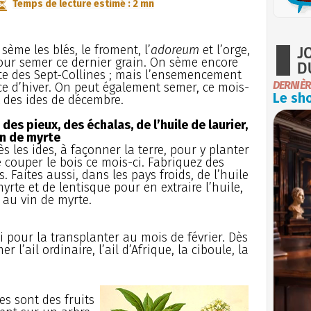
Temps de lecture estimé : 2 mn
J
ème les blés, le froment, l’
adoreum
et l’orge,
pour semer ce dernier grain. On sème encore
D
ête des Sept-Collines ; mais l’ensemencement
DERNIÈR
ice d’hiver. On peut également semer, ce mois-
Le sho
t des ides de décembre.
des pieux, des échalas, de l’huile de laurier,
in de myrte
les ides, à façonner la terre, pour y planter
e couper le bois ce mois-ci. Fabriquez des
. Faites aussi, dans les pays froids, de l’huile
myrte et de lentisque pour en extraire l’huile,
au vin de myrte.
 pour la transplanter au mois de février. Dès
l’ail ordinaire, l’ail d’Afrique, la ciboule, la
es sont des fruits