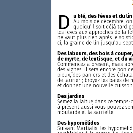
D
u blé, des fèves et du lin
Au mois de décembre, on s
quoiqu’il soit déjà tard 
les fèves aux approches de la f
ne vaut plus rien après le solst
ci, la graine de lin jusqu’au sep
Des labours, des bois à couper, 
de myrte, de lentisque, et du v
Commencez à présent, mais après 
des vignes. Il sera encore bon d
pieux, des paniers et des échalas
de laurier ; broyez les baies de 
et donnez une nouvelle cuisson 
Des jardins
Semez la laitue dans ce temps-ci
à présent aussi vous pouvez semer 
moutarde et la sarriette.
Des hypomélides
Suivant Martialis, les hypomélid