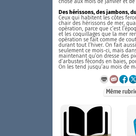
chose aux mois de janvier et d
Des hérissons, des jambons, du 
Ceux qui habitent les côtes feron
chair des hérissons de mer, quan
opération, parce que c’est l’épo
et les coquillages que la mer re
opération se fait comme de cou
durant tout l’hiver. On fait auss
seulement ce mois-ci, mais dans 
maintenant qu’on dresse des pièg
d’arbustes féconds en baies, pou
On les tend jusqu’au mois de m
Même rubri