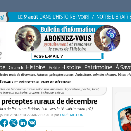
9 août
DANS L'HISTOIRE
/ NOTRE LIBRAIRI
LE
[VOIR]
de
Histoire
Histoire
Patrimoine
À Savo
Grande
Petite
coles mois de décembre. Astuces, préceptes ruraux. Agriculture, soin des champs, bêtes, riv
Travaux et préceptes ruraux de décembre
tes de l’économie rurale selon nos ancêtres. Agriculture, pêche, forêt,
es travaux agricoles propres à chaque saison
t préceptes ruraux de décembre
ica de Palladius Rutilius, écrit vers le IVe siècle avant J.-C.)
 jour le
VENDREDI
22 JANVIER 2010
, par
LA RÉDACTION