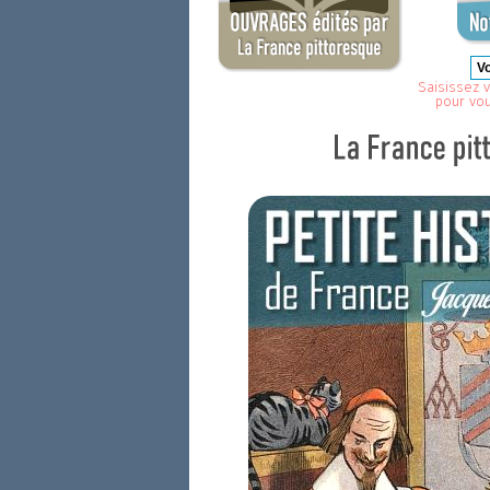
Saisissez v
pour vo