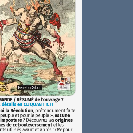
ANDE / RÉSUMÉ de l'ouvrage ?
 détails en CLIQUANT ICI !
oi la Révolution
, prétendument faite
 peuple et pour le peuple »,
est une
imposture ?
Découvrez les
origines
es de ce bouleversement
et les
ts utilisés avant et après 1789 pour