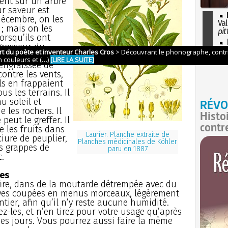
nent sur un arbre
ur saveur est
décembre, on les
Val
; mais on les
pit
orsqu’ils ont
I
 grosseur du
so
e très petite
l'H
 engraissée de
ontre les vents,
ls en frappaient
us les terrains. Il
u soleil et
RÉVO
 les rochers. Il
Histo
peut le greffer. Il
contr
 les fruits dans
Laurier. Planche extraite de
iure de peuplier,
Planches médicinales de Köhler
s grappes de
paru en 1887
.
ves
fire, dans de la moutarde détrempée avec du
raves coupées en menus morceaux, légèrement
tier, afin qu’il n’y reste aucune humidité.
-les, et n’en tirez pour votre usage qu’après
es jours. Vous pourrez aussi faire la même