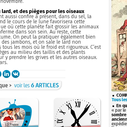
e novembre.
lard, et des pièges pour les oiseaux
t aussi confire à présent, dans du sel, la
d le cours de le lune favorisera cette
que où cette planète fait grossir les animaux
nferme dans son sein. Au reste, cette
tume. On peut la pratiquer également bien
i des jambons, et on sale le lard non
tous les mois où le froid est rigoureux. C’est
es au milieu des taillis et des plants
r y prendre les grives et les autres oiseaux.
ars.
que >
voir les
6 ARTICLES
COMM
Tous les
En qu
« par le
sombre 
ancienn
expédien