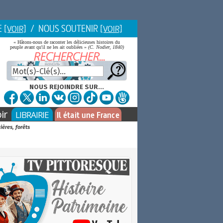
E
/ NOUS SOUTENIR
[VOIR]
[VOIR]
« Hâtons-nous de raconter les délicieuses histoires du
peuple avant qu'il ne les ait oubliées »
(C. Nodier, 1840)
NOUS REJOINDRE SUR...
ir
LIBRAIRIE
Il était une France
ières, forêts