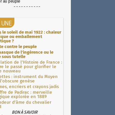
er au peuple
- - - - - - - - - - -
A UNE
 le soleil de mai 1922 : chaleur
rique ou emballement
tique ?
ite contre le peuple
asque de l'ingérence ou le
 sous tutelle
lation de l'Histoire de France :
re le passé pour glorifier le
 nouveau
ettes : instrument du Moyen
l'obscure genèse
es, encriers et crayons jadis
fre de Padirac : merveille
gique explorée en 1889
ndeur d'âme du chevalier
d
BON À SAVOIR