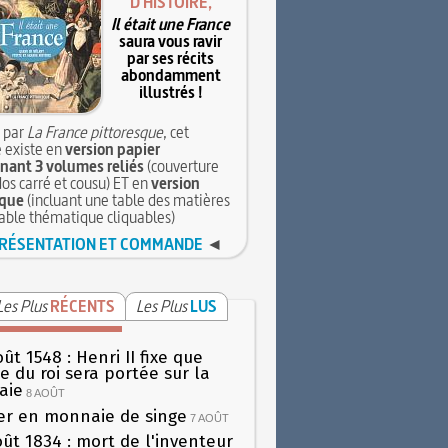
D'HISTOIRE,
Il était une France
saura vous ravir
par ses récits
abondamment
illustrés !
 par
La France pittoresque
, cet
 existe en
version papier
ant 3 volumes reliés
(couverture
dos carré et cousu) ET en
version
que
(incluant une table des matières
table thématique cliquables)
RÉSENTATION ET COMMANDE
◄
Les Plus
RÉCENTS
Les Plus
LUS
ût 1548 : Henri II fixe que
gie du roi sera portée sur la
aie
8 AOÛT
er en monnaie de singe
7 AOÛT
oût 1834 : mort de l'inventeur