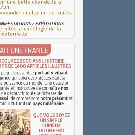
oir une belle chandelle à
u'un
ommoder quelqu'un de toutes
s
NIFESTATIONS / EXPOSITIONS
rnités, archéologie de la
 maternelle
TAIT UNE FRANCE
RCOUREZ 2000 ANS L'HISTOIRE
MPS DE 1600 ARTICLES ILLUSTRÉS
pages brossant le
portrait vivifiant
rance
qui voici deux siècles était la
e puissance du monde. Une occasion
sante et instructive de connaître
nos
, de découvrir toute la richesse de
assé
, de comprendre
notre présent
et
oir le
futur d'un pays millénaire
QUE VOUS SOYEZ
UN SIMPLE
CURIEUX
OU UN FÉRU