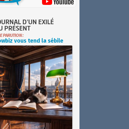
OURNAL D'UN EXILÉ
U PRÉSENT
E PARUTION :
wbiz vous tend la sébile