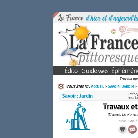
Édito
Guide
Éphéméri
web
Travaux agri
Vous êtes ici :
Accueil
>
Savoir : Jardin
> 
Savoir : Jardin
Précep
etc. L
Travaux e
(D’après De Re rust
Publié / Mis à