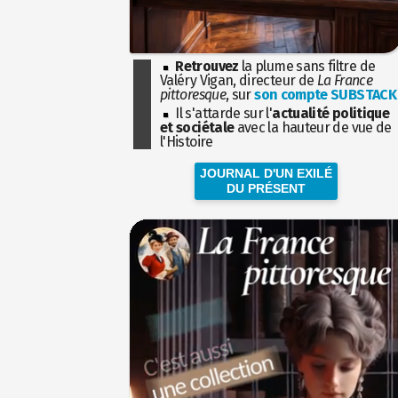
Retrouvez
la plume sans filtre de
Valéry Vigan, directeur de
La France
pittoresque
, sur
son compte SUBSTACK
Il s'attarde sur l'
actualité politique
et sociétale
avec la hauteur de vue de
l'Histoire
JOURNAL D'UN EXILÉ
DU PRÉSENT