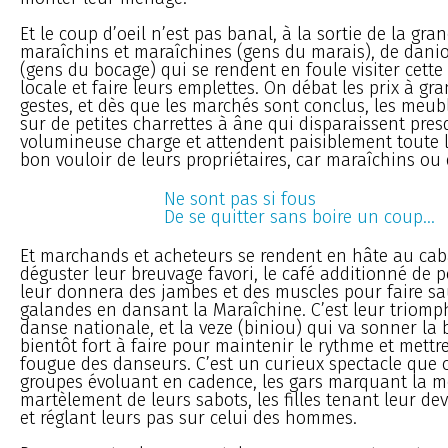
Et le coup d’oeil n’est pas banal, à la sortie de la gra
maraîchins et maraîchines (gens du marais), de dani
(gens du bocage) qui se rendent en foule visiter cette
locale et faire leurs emplettes. On débat les prix à gr
gestes, et dès que les marchés sont conclus, les meub
sur de petites charrettes à âne qui disparaissent pre
volumineuse charge et attendent paisiblement toute l
bon vouloir de leurs propriétaires, car maraîchins ou 
Ne sont pas si fous
De se quitter sans boire un coup...
Et marchands et acheteurs se rendent en hâte au caba
déguster leur breuvage favori, le café additionné de 
leur donnera des jambes et des muscles pour faire sa
galandes en dansant la Maraîchine. C’est leur triomph
danse nationale, et la veze (biniou) qui va sonner la 
bientôt fort à faire pour maintenir le rythme et mettre
fougue des danseurs. C’est un curieux spectacle que c
groupes évoluant en cadence, les gars marquant la 
martèlement de leurs sabots, les filles tenant leur dev
et réglant leurs pas sur celui des hommes.