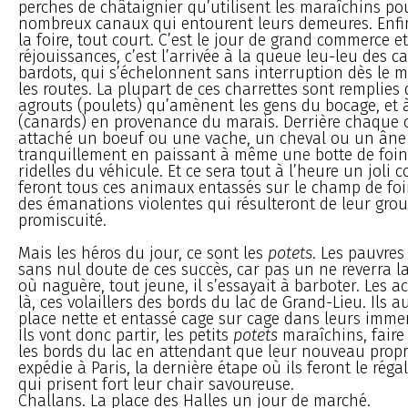
perches de châtaignier qu’utilisent les maraîchins pou
nombreux canaux qui entourent leurs demeures. Enfin,
la foire, tout court. C’est le jour de grand commerce e
réjouissances, c’est l’arrivée à la queue leu-leu des ca
bardots, qui s’échelonnent sans interruption dès le m
les routes. La plupart de ces charrettes sont remplies
agrouts (poulets) qu’amènent les gens du bocage, et
(canards) en provenance du marais. Derrière chaque c
attaché un boeuf ou une vache, un cheval ou un âne 
tranquillement en paissant à même une botte de foi
ridelles du véhicule. Et ce sera tout à l’heure un joli c
feront tous ces animaux entassés sur le champ de foir
des émanations violentes qui résulteront de leur grou
promiscuité.
Mais les héros du jour, ce sont les
potets
. Les pauvres
sans nul doute de ces succès, car pas un ne reverra 
où naguère, tout jeune, il s’essayait à barboter. Les 
là, ces volaillers des bords du lac de Grand-Lieu. Ils au
place nette et entassé cage sur cage dans leurs imme
Ils vont donc partir, les petits
potets
maraîchins, faire
les bords du lac en attendant que leur nouveau propri
expédie à Paris, la dernière étape où ils feront le rég
qui prisent fort leur chair savoureuse.
Challans. La place des Halles un jour de marché.