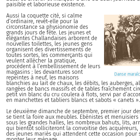
paisible et laborieuse existence.
Aussi la coquette cité, si calme
d’ordinaire, revêt-elle pour la
circonstance sa physionomie des
grands jours de fête. Les jeunes et
élégantes Challandaises arborent de
nouvelles toilettes, les jeunes gens
organisent des divertissements de
toutes sortes, les commerçants qui
veulent allécher la pratique,
procèdent à l’embellissement de leurs
magasins : les devantures sont
Danse maraîc
repeintes à neuf, les maisons
blanchies au lait de chaux, les débits, les auberges, a
rangées de bancs massifs et de tables fraîchement cir
petit vin blanc du cru coulera à flots, servi par d’acc
en manchettes et tabliers blancs et sabots « canets ».
Le deuxième dimanche de septembre, premier jour des
se tient la foire aux meubles. Ebénistes et menuisiers
sous les grandes halles, les nombreux bahuts, lits, arm
qui bientôt solliciteront la convoitise des acquéreurs,
des jeunes mariés qui attendent cette occasion pour 
monter leur ménage.