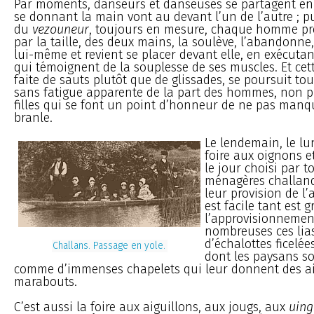
Par moments, danseurs et danseuses se partagent en
se donnant la main vont au devant l’un de l’autre ; p
du
vezouneur
, toujours en mesure, chaque homme pre
par la taille, des deux mains, la soulève, l’abandonne,
lui-même et revient se placer devant elle, en exécuta
qui témoignent de la souplesse de ses muscles. Et cet
faite de sauts plutôt que de glissades, se poursuit tout
sans fatigue apparente de la part des hommes, non p
filles qui se font un point d’honneur de ne pas manq
branle.
Le lendemain, le lun
foire aux oignons et
le jour choisi par t
ménagères challand
leur provision de l’
est facile tant est 
l’approvisionnement
nombreuses ces lia
d’échalottes ficelée
Challans. Passage en yole.
dont les paysans so
comme d’immenses chapelets qui leur donnent des ai
marabouts.
C’est aussi la foire aux aiguillons, aux jougs, aux
uing