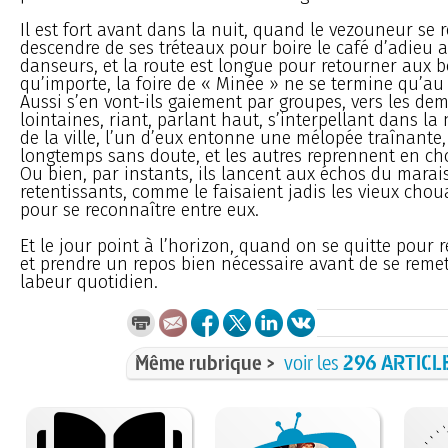
Il est fort avant dans la nuit, quand le vezouneur se 
descendre de ses tréteaux pour boire le café d’adieu a
danseurs, et la route est longue pour retourner aux b
qu’importe, la foire de « Minée » ne se termine qu’au s
Aussi s’en vont-ils gaiement par groupes, vers les de
lointaines, riant, parlant haut, s’interpellant dans la n
de la ville, l’un d’eux entonne une mélopée traînante,
longtemps sans doute, et les autres reprennent en cho
Ou bien, par instants, ils lancent aux échos du mara
retentissants, comme le faisaient jadis les vieux chou
pour se reconnaître entre eux.
Et le jour point à l’horizon, quand on se quitte pour r
et prendre un repos bien nécessaire avant de se reme
labeur quotidien.
Même rubrique >
voir les
296 ARTICL