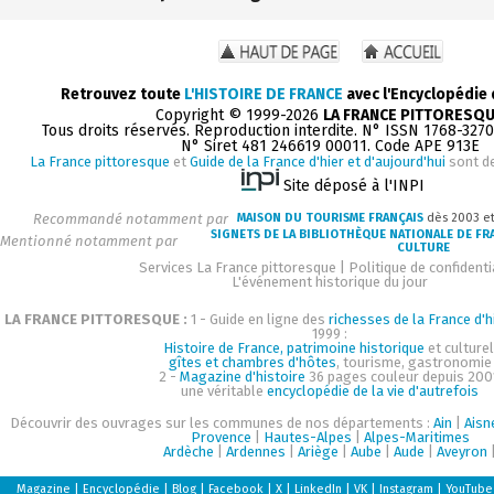
Retrouvez toute
L'HISTOIRE DE FRANCE
avec l'Encyclopédie
Copyright © 1999-2026
LA FRANCE PITTORESQ
Tous droits réservés. Reproduction interdite. N° ISSN 1768-327
N° Siret 481 246619 00011. Code APE 913E
La France pittoresque
et
Guide de la France d'hier et d'aujourd'hui
sont d
Site déposé à l'INPI
Recommandé notamment par
MAISON DU TOURISME FRANÇAIS
dès 2003 e
SIGNETS DE LA BIBLIOTHÈQUE NATIONALE DE FR
Mentionné notamment par
CULTURE
Services La France pittoresque
|
Politique de confidenti
L'événement historique du jour
LA FRANCE PITTORESQUE :
1 - Guide en ligne des
richesses de la France d'h
1999 :
Histoire de France, patrimoine historique
et culturel
gîtes et chambres d'hôtes
, tourisme, gastronomie
2 -
Magazine d'histoire
36 pages couleur depuis 200
une véritable
encyclopédie de la vie d'autrefois
Découvrir des ouvrages sur les communes de nos départements :
Ain
|
Aisn
Provence
|
Hautes-Alpes
|
Alpes-Maritimes
Ardèche
|
Ardennes
|
Ariège
|
Aube
|
Aude
|
Aveyron
Magazine
|
Encyclopédie
|
Blog
|
Facebook
|
X
|
LinkedIn
|
VK
|
Instagram
|
YouTube