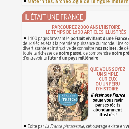
Maternités, archéologie de la figure matern
IL ÉTAIT UNE FRANCE
PARCOUREZ 2000 ANS L'HISTOIRE
LE TEMPS DE 1600 ARTICLES ILLUSTRÉS
1400 pages brossant le
portrait vivifiant d'une France
deux siècles était la première puissance du monde. Une oc
divertissante et instructive de connaître
nos racines
, de dé
toute la richesse de
notre passé
, de comprendre
notre pr
d'entrevoir le
futur d'un pays millénaire
QUE VOUS SOYEZ
UN SIMPLE
CURIEUX
OU UN FÉRU
D'HISTOIRE,
Il était une France
saura vous ravir
par ses récits
abondamment
illustrés !
Édité par
La France pittoresque
, cet ouvrage existe en
v