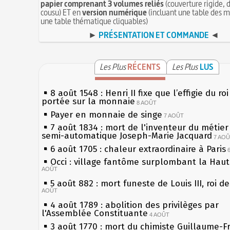
papier comprenant 3 volumes reliés
(couverture rigide, d
cousu) ET en
version numérique
(incluant une table des m
une table thématique cliquables)
►
PRÉSENTATION ET COMMANDE
◄
Les Plus
RÉCENTS
Les Plus
LUS
8 août 1548 : Henri II fixe que l’effigie du ro
portée sur la monnaie
8 AOÛT
Payer en monnaie de singe
7 AOÛT
7 août 1834 : mort de l'inventeur du métier 
semi-automatique Joseph-Marie Jacquard
7 AO
6 août 1705 : chaleur extraordinaire à Paris
Occi : village fantôme surplombant la Hau
AOÛT
5 août 882 : mort funeste de Louis III, roi d
AOÛT
4 août 1789 : abolition des privilèges par
l'Assemblée Constituante
4 AOÛT
3 août 1770 : mort du chimiste Guillaume-F