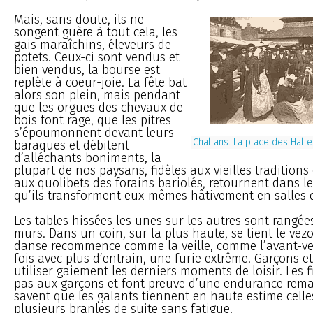
Mais, sans doute, ils ne
songent guère à tout cela, les
gais maraîchins, éleveurs de
potets. Ceux-ci sont vendus et
bien vendus, la bourse est
replète à coeur-joie. La fête bat
alors son plein, mais pendant
que les orgues des chevaux de
bois font rage, que les pitres
s’époumonnent devant leurs
Challans. La place des Hall
baraques et débitent
d’alléchants boniments, la
plupart de nos paysans, fidèles aux vieilles traditions
aux quolibets des forains bariolés, retournent dans l
qu’ils transforment eux-mêmes hâtivement en salles 
Les tables hissées les unes sur les autres sont rangée
murs. Dans un coin, sur la plus haute, se tient le vezo
danse recommence comme la veille, comme l’avant-veil
fois avec plus d’entrain, une furie extrême. Garçons et 
utiliser gaiement les derniers moments de loisir. Les f
pas aux garçons et font preuve d’une endurance rema
savent que les galants tiennent en haute estime cell
plusieurs branles de suite sans fatigue.