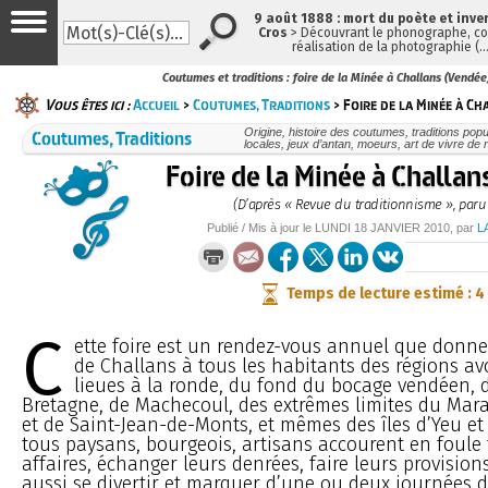
9 août 1888 : mort du poète et inve
Cros
> Découvrant le phonographe, con
réalisation de la photographie (
Coutumes et traditions : foire de la Minée à Challans (Vendée
Vous êtes ici :
Accueil
>
Coutumes, Traditions
> Foire de la Minée à Ch
Coutumes, Traditions
Origine, histoire des coutumes, traditions popu
locales, jeux d’antan, moeurs, art de vivre de
Foire de la Minée à Challan
(D’après « Revue du traditionnisme », paru
Publié / Mis à jour le
LUNDI
18 JANVIER 2010
, par
L
Temps de lecture estimé : 4
C
ette foire est un rendez-vous annuel que donne l
de Challans à tous les habitants des régions avo
lieues à la ronde, du fond du bocage vendéen, d
Bretagne, de Machecoul, des extrêmes limites du Mara
et de Saint-Jean-de-Monts, et mêmes des îles d’Yeu et
tous paysans, bourgeois, artisans accourent en foule t
affaires, échanger leurs denrées, faire leurs provision
aussi se divertir et marquer d’une ou deux journées de