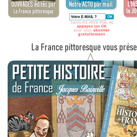
Saisissez votre mail, et
appuyez sur OK
pour vous
abonner
gratuitement