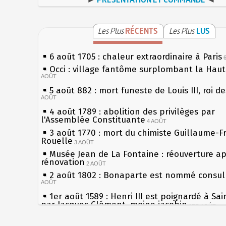
Les Plus
RÉCENTS
Les Plus
LUS
6 août 1705 : chaleur extraordinaire à Paris
Occi : village fantôme surplombant la Hau
AOÛT
5 août 882 : mort funeste de Louis III, roi d
AOÛT
4 août 1789 : abolition des privilèges par
l'Assemblée Constituante
4 AOÛT
3 août 1770 : mort du chimiste Guillaume-F
Rouelle
3 AOÛT
Musée Jean de La Fontaine : réouverture a
rénovation
2 AOÛT
2 août 1802 : Bonaparte est nommé consul 
AOÛT
1er août 1589 : Henri III est poignardé à Sa
par Jacques Clément, moine jacobin
1ER AOÛT
31 juillet 1899 : décret instaurant les moug
boîtes aux lettres en fonte de Léon Mougeot