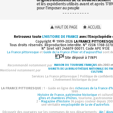
et les expédients utilisés avant et après 1789
pour l'imposer au peuple
- - - - - - - - - - -
Retrouvez toute
L'HISTOIRE DE FRANCE
avec l'Encyclopédie
Copyright © 1999-2026
LA FRANCE PITTORESQ
Tous droits réservés. Reproduction interdite. N° ISSN 1768-327
N° Siret 481 246619 00011. Code APE 913E
La France pittoresque
et
Guide de la France d'hier et d'aujourd'hui
sont d
Site déposé à l'INPI
Recommandé notamment par
MAISON DU TOURISME FRANÇAIS
dès 2003 e
SIGNETS DE LA BIBLIOTHÈQUE NATIONALE DE FR
Mentionné notamment par
CULTURE
Services La France pittoresque
|
Politique de confidenti
L'événement historique du jour
LA FRANCE PITTORESQUE :
1 - Guide en ligne des
richesses de la France d'h
1999 :
Histoire de France, patrimoine historique
et culturel
gîtes et chambres d'hôtes
, tourisme, gastronomie
2 -
Magazine d'histoire
36 pages couleur depuis 200
une véritable
encyclopédie de la vie d'autrefois
Découvrir des ouvrages sur les communes de nos départements :
Ain
|
Aisn