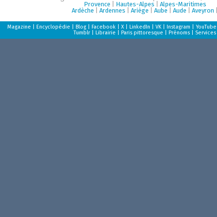
Provence
|
Hautes-Alpes
|
Alpes-Maritimes
Ardèche
|
Ardennes
|
Ariège
|
Aube
|
Aude
|
Aveyron
Magazine
|
Encyclopédie
|
Blog
|
Facebook
|
X
|
LinkedIn
|
VK
|
Instagram
|
YouTube
Tumblr
|
Librairie
|
Paris pittoresque
|
Prénoms
|
Services