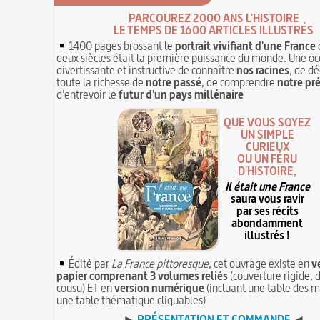
PARCOUREZ 2000 ANS L'HISTOIRE
LE TEMPS DE 1600 ARTICLES ILLUSTRÉS
1400 pages brossant le
portrait vivifiant d'une France
deux siècles était la première puissance du monde. Une oc
divertissante et instructive de connaître
nos racines
, de dé
toute la richesse de
notre passé
, de comprendre
notre pr
d'entrevoir le
futur d'un pays millénaire
QUE VOUS SOYEZ
UN SIMPLE
CURIEUX
OU UN FÉRU
D'HISTOIRE,
Il était une France
saura vous ravir
par ses récits
abondamment
illustrés !
Édité par
La France pittoresque
, cet ouvrage existe en
v
papier comprenant 3 volumes reliés
(couverture rigide, d
cousu) ET en
version numérique
(incluant une table des m
une table thématique cliquables)
►
PRÉSENTATION ET COMMANDE
◄