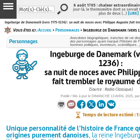
6 août 1705 : chaleur extraordinair
jour-là, le thermomètre dont se servait
plus de deux (…)
[LIRE]
Ingeburge de Danemark (vers 1175-1236) : sa nuit de noces avec Philippe Auguste fait t
Vous êtes ici :
Accueil
>
Personnages
> Ingeburge de Danemark (vers 11
Anecdotes biographiques, tranches de vie des
Personnages
des personnages ayant marqué l’Histoire de F
hommes politiques, inventeurs, scientifiques...
Ingeburge de Danemark (v
1236) :
sa nuit de noces avec Phili
fait trembler le royaume 
(Source : Radio Classique)
Publié / Mis à jour le
DIMANCHE
13 AVRIL 2025
, pa
Temps de lecture estimé : 1
Unique personnalité de l’histoire de France qu
origines purement danoises
, la reine Ingebur