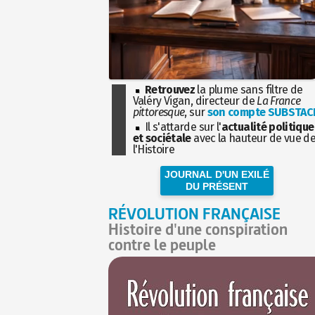
Retrouvez
la plume sans filtre de
Valéry Vigan, directeur de
La France
pittoresque
, sur
son compte SUBSTAC
Il s'attarde sur l'
actualité politique
et sociétale
avec la hauteur de vue d
l'Histoire
JOURNAL D'UN EXILÉ
DU PRÉSENT
RÉVOLUTION FRANÇAISE
Histoire d'une conspiration
contre le peuple