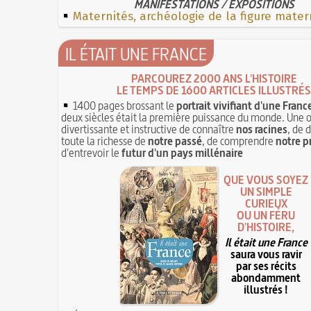
MANIFESTATIONS / EXPOSITIONS
Maternités, archéologie de la figure mater
IL ÉTAIT UNE FRANCE
PARCOUREZ 2000 ANS L'HISTOIRE
LE TEMPS DE 1600 ARTICLES ILLUSTRÉS
1400 pages brossant le
portrait vivifiant d'une Franc
deux siècles était la première puissance du monde. Une 
divertissante et instructive de connaître
nos racines
, de 
toute la richesse de
notre passé
, de comprendre
notre p
d'entrevoir le
futur d'un pays millénaire
QUE VOUS SOYEZ
UN SIMPLE
CURIEUX
OU UN FÉRU
D'HISTOIRE,
Il était une France
saura vous ravir
par ses récits
abondamment
illustrés !