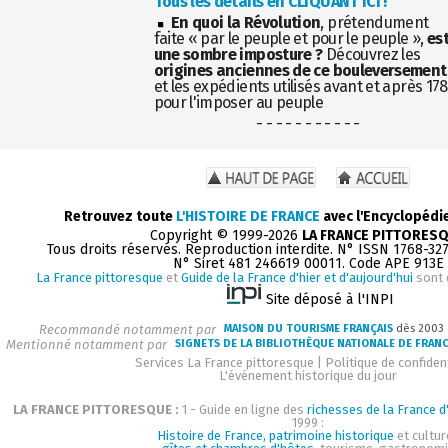
Tous les détails en CLIQUANT ICI !
En quoi la Révolution
, prétendument
faite « par le peuple et pour le peuple »,
es
une sombre imposture ?
Découvrez les
origines anciennes de ce bouleversement
et les expédients utilisés avant et après 17
pour l'imposer au peuple
- - - - - - - - - - -
Retrouvez toute
L'HISTOIRE DE FRANCE
avec l'Encyclopédi
Copyright © 1999-2026
LA FRANCE PITTORES
Tous droits réservés. Reproduction interdite. N° ISSN 1768-32
N° Siret 481 246619 00011. Code APE 913E
La France pittoresque
et
Guide de la France d'hier et d'aujourd'hui
sont 
Site déposé à l'INPI
Recommandé notamment par
MAISON DU TOURISME FRANÇAIS
dès 2003
Mentionné notamment par
SIGNETS DE LA BIBLIOTHÈQUE NATIONALE DE FRAN
Services La France pittoresque
|
Politique de confident
L'événement historique du jour
LA FRANCE PITTORESQUE :
1 - Guide en ligne des
richesses de la France d'
1999 :
Histoire de France, patrimoine historique
et cultur