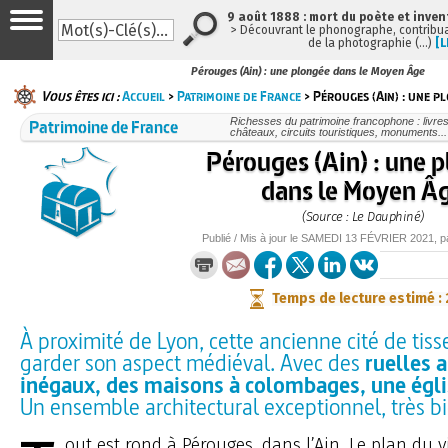
9 août 1888 : mort du poète et inven
> Découvrant le phonographe, contribuan
de la photographie (…)
[L
Pérouges (Ain) : une plongée dans le Moyen Âge
Vous êtes ici :
Accueil
>
Patrimoine de France
> Pérouges (Ain) : une p
Patrimoine de France
Richesses du patrimoine francophone : livre
châteaux, circuits touristiques, monuments...
Pérouges (Ain) : une 
dans le Moyen Â
(Source : Le Dauphiné)
Publié / Mis à jour le
SAMEDI
13 FÉVRIER 2021
, 
Temps de lecture estimé :
À proximité de Lyon, cette ancienne cité de tiss
garder son aspect médiéval. Avec des
ruelles 
inégaux, des maisons à colombages, une égli
Un ensemble architectural exceptionnel, très b
out est rond à Pérouges, dans l’Ain. Le plan du v