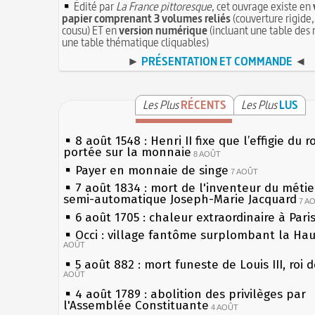
Édité par
La France pittoresque
, cet ouvrage existe en
papier comprenant 3 volumes reliés
(couverture rigide,
cousu) ET en
version numérique
(incluant une table des 
une table thématique cliquables)
►
PRÉSENTATION ET COMMANDE
◄
Les Plus
RÉCENTS
Les Plus
LUS
8 août 1548 : Henri II fixe que l’effigie du r
portée sur la monnaie
8 AOÛT
Payer en monnaie de singe
7 AOÛT
7 août 1834 : mort de l'inventeur du métier
semi-automatique Joseph-Marie Jacquard
7 A
6 août 1705 : chaleur extraordinaire à Pari
Occi : village fantôme surplombant la Ha
AOÛT
5 août 882 : mort funeste de Louis III, roi 
AOÛT
4 août 1789 : abolition des privilèges par
l'Assemblée Constituante
4 AOÛT