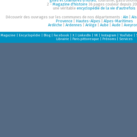
gîtes et chambres d'hôtes
, tourisme, gastronom
2 -
Magazine d'histoire
36 pages couleur depuis 20
une véritable
encyclopédie de la vie d'autrefois
Découvrir des ouvrages sur les communes de nos départements :
Ain
|
Ai
Provence
|
Hautes-Alpes
|
Alpes-Maritimes
Ardèche
|
Ardennes
|
Ariège
|
Aube
|
Aude
|
Aveyro
Magazine
|
Encyclopédie
|
Blog
|
Facebook
|
X
|
LinkedIn
|
VK
|
Instagram
|
YouTube
|
Librairie
|
Paris pittoresque
|
Prénoms
|
Services