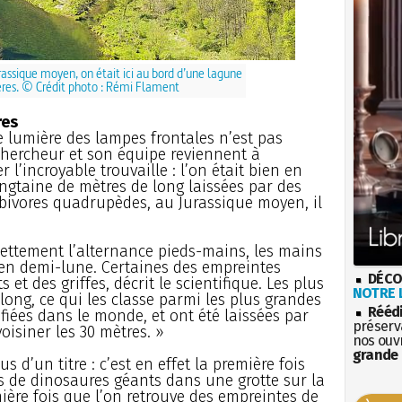
rassique moyen, on était ici au bord d’une lagune
ères. © Crédit photo : Rémi Flament
res
le lumière des lampes frontales n’est pas
e chercheur et son équipe reviennent à
 l’incroyable trouvaille : l’on était bien en
ingtaine de mètres de long laissées par des
bivores quadrupèdes, au Jurassique moyen, il
nettement l’alternance pieds-mains, les mains
 en demi-lune. Certaines des empreintes
DÉCO
s et des griffes, décrit le scientifique. Les plus
NOTRE L
ong, ce qui les classe parmi les plus grandes
Rééd
fiées dans le monde, et ont été laissées par
préserva
voisiner les 30 mètres. »
nos ouv
grande 
s d’un titre : c’est en effet la première fois
s de dinosaures géants dans une grotte sur la
mière fois que l’on retrouve des empreintes de