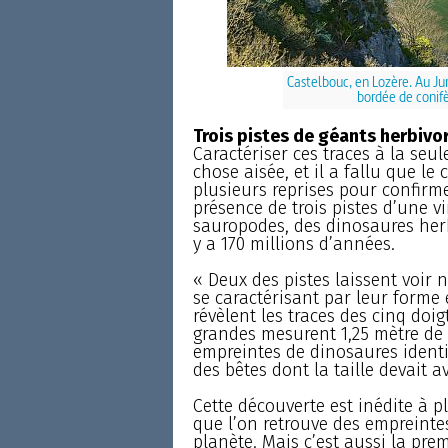
Castelbouc, en Lozère. Au Ju
bordée de conif
Trois pistes de géants herbivo
Caractériser ces traces à la seu
chose aisée, et il a fallu que l
plusieurs reprises pour confirmer
présence de trois pistes d’une v
sauropodes, des dinosaures her
y a 170 millions d’années.
« Deux des pistes laissent voir 
se caractérisant par leur forme
révèlent les traces des cinq doigt
grandes mesurent 1,25 mètre de l
empreintes de dinosaures identi
des bêtes dont la taille devait a
Cette découverte est inédite à plu
que l’on retrouve des empreinte
planète. Mais c’est aussi la pre