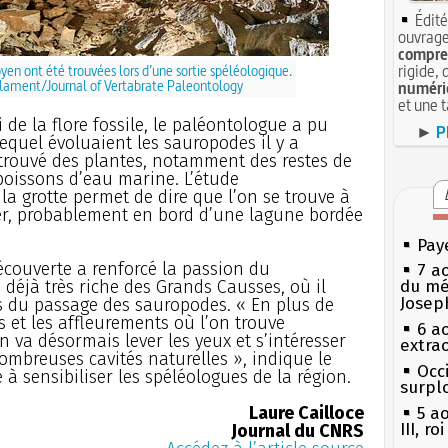
Édité
ouvrage
compren
rigide, 
en ont été trouvées lors d’une sortie spéléologique.
Flament/Journal of Vertabrate Paleontology
numéri
et une 
 de la flore fossile, le paléontologue a pu
►
P
equel évoluaient les sauropodes il y a
etrouvé des plantes, notamment des restes de
 poissons d’eau marine. L’étude
a grotte permet de dire que l’on se trouve à
 mer, probablement en bord d’une lagune bordée
Pay
écouverte a renforcé la passion du
7 a
déjà très riche des Grands Causses, où il
du mé
Josep
es du passage des sauropodes. « En plus de
s et les affleurements où l’on trouve
6 a
 va désormais lever les yeux et s’intéresser
extrao
ombreuses cavités naturelles », indique le
Occi
 sensibiliser les spéléologues de la région.
surpl
Laure Cailloce
5 a
III, r
Journal du CNRS