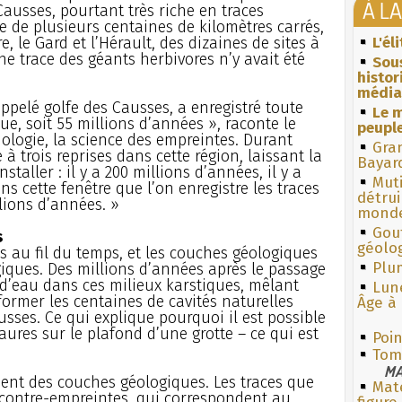
À L
ausses, pourtant très riche en traces
one de plusieurs centaines de kilomètres carrés,
e, le Gard et l’Hérault, des dizaines de sites à
L'él
ne trace des géants herbivores n’y avait été
Sous
histo
média
ppelé golfe des Causses, a enregistré toute
Le m
ue, soit 55 millions d’années », raconte le
peuple
ologie, la science des empreintes. Durant
Gra
e à trois reprises dans cette région, laissant la
Bayar
staller : il y a 200 millions d’années, il y a
Muti
s cette fenêtre que l’on enregistre les traces
détrui
llions d’années. »
monde
Gouf
s
géolo
 au fil du temps, et les couches géologiques
Plum
ques. Des millions d’années après le passage
s d’eau dans ces milieux karstiques, mêlant
Lun
r former les centaines de cavités naturelles
Âge à 
sses. Ce qui explique pourquoi il est possible
aures sur le plafond d’une grotte – ce qui est
Poin
Tom
MA
ment des couches géologiques. Les traces que
Mate
s contre-empreintes, qui correspondent au