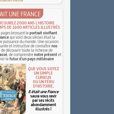
 maternelle
TAIT UNE FRANCE
RCOUREZ 2000 ANS L'HISTOIRE
MPS DE 1600 ARTICLES ILLUSTRÉS
pages brossant le
portrait vivifiant
rance
qui voici deux siècles était la
e puissance du monde. Une occasion
sante et instructive de connaître
nos
, de découvrir toute la richesse de
assé
, de comprendre
notre présent
et
oir le
futur d'un pays millénaire
QUE VOUS SOYEZ
UN SIMPLE
CURIEUX
OU UN FÉRU
D'HISTOIRE,
Il était une France
saura vous ravir
par ses récits
abondamment
illustrés !