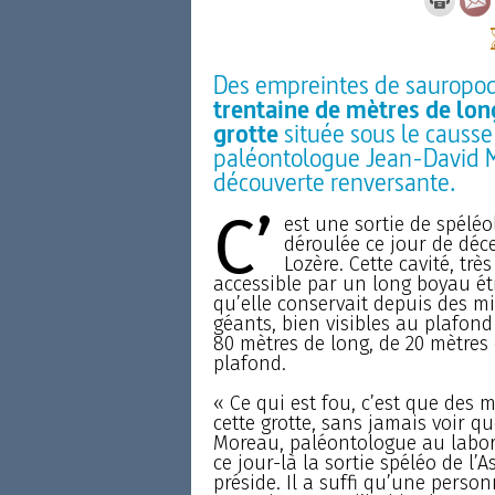
Des empreintes de sauropo
trentaine de mètres de lon
grotte
située sous le causse
paléontologue Jean-David Mo
découverte renversante.
C’
est une sortie de spélé
déroulée ce jour de déc
Lozère. Cette cavité, tr
accessible par un long boyau étro
qu’elle conservait depuis des mi
géants, bien visibles au plafon
80 mètres de long, de 20 mètres
plafond.
« Ce qui est fou, c’est que des 
cette grotte, sans jamais voir q
Moreau, paléontologue au labora
ce jour-là la sortie spéléo de l’
préside. Il a suffi qu’une person