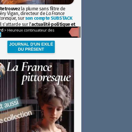
Retrouvez
la plume sans filtre de
éry Vigan, directeur de
La France
toresque
, sur
son compte SUBSTACK
l s'attarde sur l'
actualité politique et
ciétale
avec la hauteur de vue de
istoire
JOURNAL D'UN EXILÉ
DU PRÉSENT