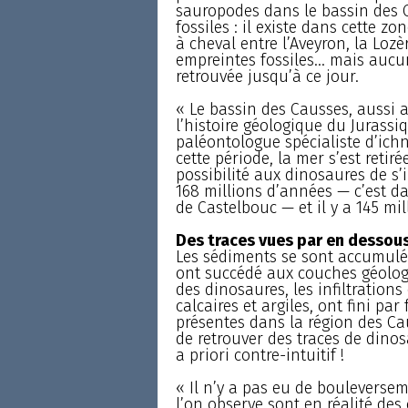
sauropodes dans le bassin des C
fossiles : il existe dans cette z
à cheval entre l’Aveyron, la Lozèr
empreintes fossiles... mais aucu
retrouvée jusqu’à ce jour.
« Le bassin des Causses, aussi a
l’histoire géologique du Jurassiq
paléontologue spécialiste d’ichn
cette période, la mer s’est retiré
possibilité aux dinosaures de s’in
168 millions d’années — c’est dan
de Castelbouc — et il y a 145 mi
Des traces vues par en dessou
Les sédiments se sont accumulés
ont succédé aux couches géologi
des dinosaures, les infiltration
calcaires et argiles, ont fini pa
présentes dans la région des Cau
de retrouver des traces de dinos
a priori contre-intuitif !
« Il n’y a pas eu de bouleverse
l’on observe sont en réalité de