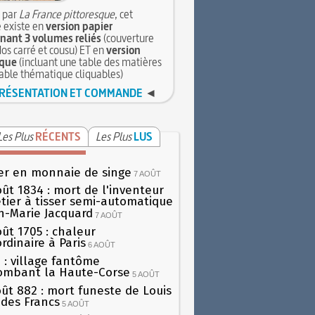
 par
La France pittoresque
, cet
 existe en
version papier
ant 3 volumes reliés
(couverture
dos carré et cousu) ET en
version
que
(incluant une table des matières
table thématique cliquables)
RÉSENTATION ET COMMANDE
◄
Les Plus
RÉCENTS
Les Plus
LUS
er en monnaie de singe
7 AOÛT
oût 1834 : mort de l'inventeur
tier à tisser semi-automatique
h-Marie Jacquard
7 AOÛT
oût 1705 : chaleur
rdinaire à Paris
6 AOÛT
 : village fantôme
ombant la Haute-Corse
5 AOÛT
oût 882 : mort funeste de Louis
oi des Francs
5 AOÛT