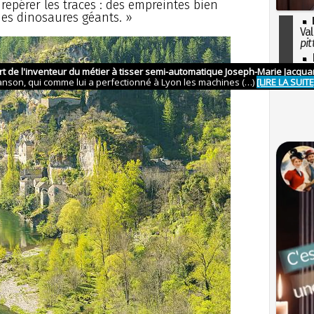
epérer les traces : des empreintes bien
des dinosaures géants. »
Val
pit
I
so
l'H