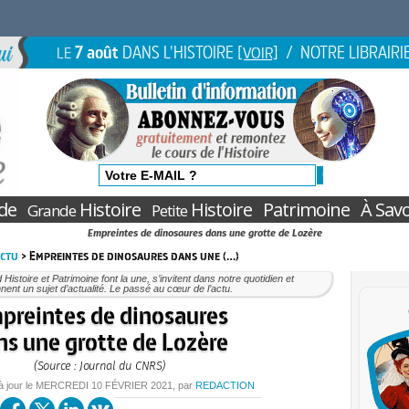
7 août
DANS L'HISTOIRE
/ NOTRE LIBRAIRI
LE
[VOIR]
de
Histoire
Histoire
Patrimoine
À Savo
Grande
Petite
Empreintes de dinosaures dans une grotte de Lozère
Actu
> Empreintes de dinosaures dans une (…)
Histoire et Patrimoine font la une, s’invitent dans notre quotidien et
nent un sujet d’actualité. Le passé au cœur de l’actu.
preintes de dinosaures
ns une grotte de Lozère
(Source : Journal du CNRS)
à jour le
MERCREDI
10 FÉVRIER 2021
, par
REDACTION