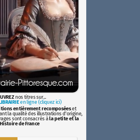
UVREZ
nos titres sur...
IBRAIRIE
en ligne (cliquez ici)
itions entièrement recomposées
et
nt la qualité des illustrations d'origine,
rages sont consacrés à
la petite et la
Histoire de France