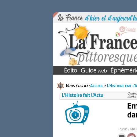
Édito
Guide
Éphéméri
web
Vous êtes ici :
Accueil
>
L’Histoire fait l’
L’Histoire fait l’Actu
Quand 
devien
Em
da
Publié / Mis 