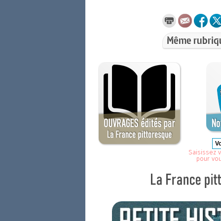
Même rubriq
Saisissez v
pour vo