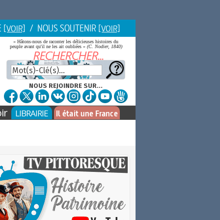
E
/ NOUS SOUTENIR
[VOIR]
[VOIR]
« Hâtons-nous de raconter les délicieuses histoires du
peuple avant qu'il ne les ait oubliées »
(C. Nodier, 1840)
NOUS REJOINDRE SUR...
ir
LIBRAIRIE
Il était une France