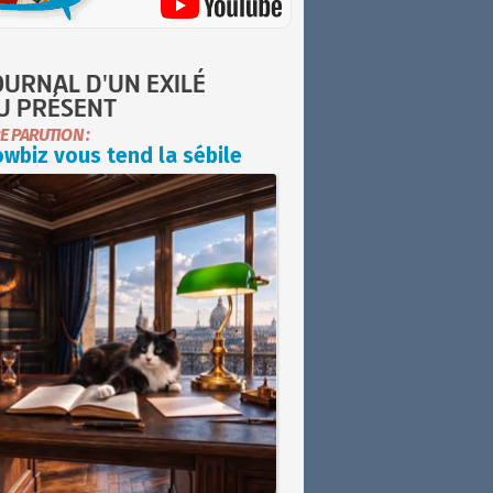
OURNAL D'UN EXILÉ
U PRÉSENT
E PARUTION :
wbiz vous tend la sébile