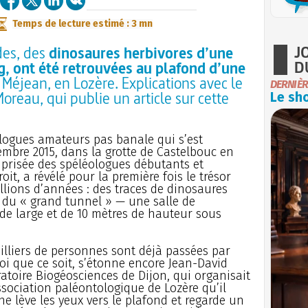
Temps de lecture estimé : 3 mn
J
des, des
dinosaures herbivores d’une
D
g, ont été retrouvées au plafond d’une
 Méjean, en Lozère. Explications avec le
DERNIÈR
reau, qui publie un article sur cette
Le sho
ologues amateurs pas banale qui s’est
embre 2015, dans la grotte de Castelbouc en
ès prisée des spéléologues débutants et
it, a révélé pour la première fois le trésor
llions d’années : des traces de dinosaures
d du « grand tunnel » — une salle de
 de large et de 10 mètres de hauteur sous
milliers de personnes sont déjà passées par
uoi que ce soit, s’étonne encore Jean-David
toire Biogéosciences de Dijon, qui organisait
Association paléontologique de Lozère qu’il
ne lève les yeux vers le plafond et regarde un