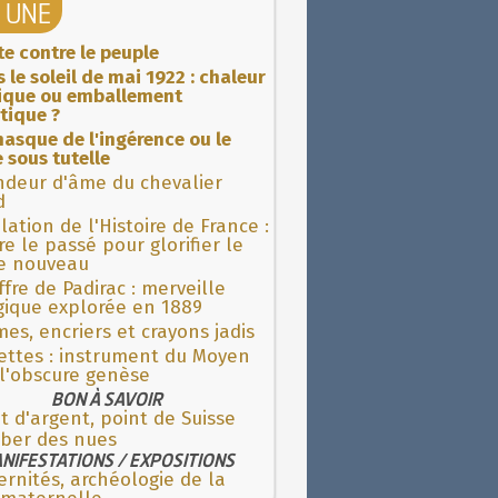
A UNE
ite contre le peuple
 le soleil de mai 1922 : chaleur
rique ou emballement
tique ?
asque de l'ingérence ou le
 sous tutelle
ndeur d'âme du chevalier
d
lation de l'Histoire de France :
re le passé pour glorifier le
 nouveau
fre de Padirac : merveille
gique explorée en 1889
es, encriers et crayons jadis
ettes : instrument du Moyen
l'obscure genèse
BON À SAVOIR
t d'argent, point de Suisse
ber des nues
NIFESTATIONS / EXPOSITIONS
rnités, archéologie de la