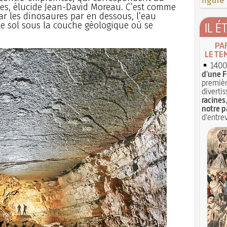
figure
es, élucide Jean-David Moreau. C’est comme
par les dinosaures par en dessous, l’eau
IL É
 le sol sous la couche géologique où se
PA
LE TE
1400 
d'une F
premièr
divertis
racines
notre p
d'entrev