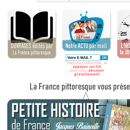
Saisissez votre mail, et
appuyez sur OK
pour vous
abonner
gratuitement