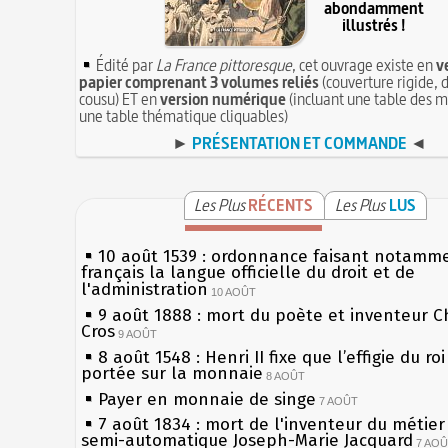
abondamment
illustrés !
Édité par
La France pittoresque
, cet ouvrage existe en
v
papier comprenant 3 volumes reliés
(couverture rigide, d
cousu) ET en
version numérique
(incluant une table des m
une table thématique cliquables)
►
PRÉSENTATION ET COMMANDE
◄
Les Plus
RÉCENTS
Les Plus
LUS
10 août 1539 : ordonnance faisant notamm
français la langue officielle du droit et de
l'administration
10 AOÛT
9 août 1888 : mort du poète et inventeur C
Cros
9 AOÛT
8 août 1548 : Henri II fixe que l’effigie du ro
portée sur la monnaie
8 AOÛT
Payer en monnaie de singe
7 AOÛT
7 août 1834 : mort de l'inventeur du métier 
semi-automatique Joseph-Marie Jacquard
7 AO