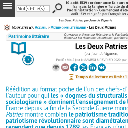
10 août 1539 : ordonnance faisant
français la langue officielle du 
l'administration
> Commençant d’être
août 1539 et signée par François Ier
Les Deux Patries, par Jean de Viguerie
Vous êtes ici :
Accueil
>
Patrimoine littéraire
> Les Deux Patries
Patrimoine littéraire
Ouvrages et livres sur l’Histoire et le Patrimo
découvrir les richesses historiques, patrimonia
Les Deux Patries
(par Jean de Viguerie)
Publié / Mis à jour le
SAMEDI
8 FÉVRIER 2020
, par
Temps de lecture estimé : 1
Réédition au format poche de l’un des chefs-d
l’auteur pour qui
les « dogmes du structurali
sociologisme » dominent l’enseignement de l
France depuis la fin de la Seconde Guerre mon
Patries
montre combien
le patriotisme traditio
patriotisme révolutionnaire sont diamétral
cependant que depuis 1789
les Français n’ont