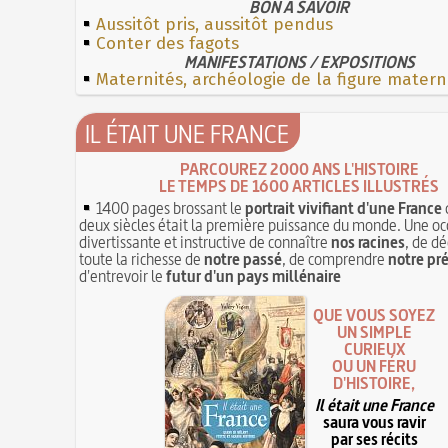
BON À SAVOIR
Aussitôt pris, aussitôt pendus
Conter des fagots
MANIFESTATIONS / EXPOSITIONS
Maternités, archéologie de la figure matern
IL ÉTAIT UNE FRANCE
PARCOUREZ 2000 ANS L'HISTOIRE
LE TEMPS DE 1600 ARTICLES ILLUSTRÉS
1400 pages brossant le
portrait vivifiant d'une France
deux siècles était la première puissance du monde. Une oc
divertissante et instructive de connaître
nos racines
, de dé
toute la richesse de
notre passé
, de comprendre
notre pr
d'entrevoir le
futur d'un pays millénaire
QUE VOUS SOYEZ
UN SIMPLE
CURIEUX
OU UN FÉRU
D'HISTOIRE,
Il était une France
saura vous ravir
par ses récits