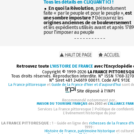
Tous les détails en CLIQUANT ICI !
En quoi la Révolution
, prétendument
faite « par le peuple et pour le peuple »,
est
une sombre imposture ?
Découvrez les
origines anciennes de ce bouleversement
et les expédients utilisés avant et après 1789
pour l'imposer au peuple
- - - - - - - - - - -
Retrouvez toute
L'HISTOIRE DE FRANCE
avec l'Encyclopédie
Copyright © 1999-2026
LA FRANCE PITTORESQ
Tous droits réservés. Reproduction interdite. N° ISSN 1768-327
N° Siret 481 246619 00011. Code APE 913E
La France pittoresque
et
Guide de la France d'hier et d'aujourd'hui
sont d
Site déposé à l'INPI
Recommandé notamment par...
MAISON DU TOURISME FRANÇAIS
dès 2003 et
L'ALLIANCE FRAN
Services La France pittoresque
|
Politique de confidenti
L'événement historique du jour
LA FRANCE PITTORESQUE :
1 - Guide en ligne des
richesses de la France d'h
1999 :
Histoire de France, patrimoine historique
et culturel