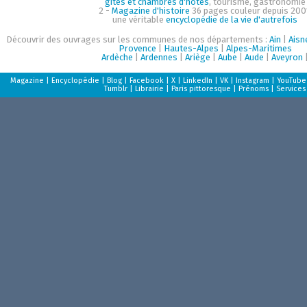
gîtes et chambres d'hôtes
, tourisme, gastronomie
2 -
Magazine d'histoire
36 pages couleur depuis 200
une véritable
encyclopédie de la vie d'autrefois
Découvrir des ouvrages sur les communes de nos départements :
Ain
|
Aisn
Provence
|
Hautes-Alpes
|
Alpes-Maritimes
Ardèche
|
Ardennes
|
Ariège
|
Aube
|
Aude
|
Aveyron
Magazine
|
Encyclopédie
|
Blog
|
Facebook
|
X
|
LinkedIn
|
VK
|
Instagram
|
YouTube
Tumblr
|
Librairie
|
Paris pittoresque
|
Prénoms
|
Services