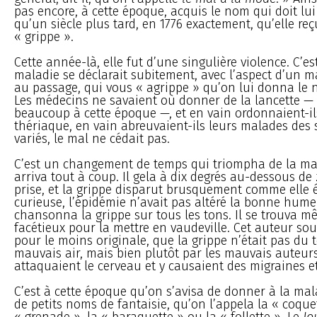
pas encore, à cette époque, acquis le nom qui doit lui 
qu’un siècle plus tard, en 1776 exactement, qu’elle re
« grippe ».
Cette année-là, elle fut d’une singulière violence. C’es
maladie se déclarait subitement, avec l’aspect d’un m
au passage, qui vous « agrippe » qu’on lui donna le 
Les médecins ne savaient où donner de la lancette — 
beaucoup à cette époque —, et en vain ordonnaient-ils
thériaque, en vain abreuvaient-ils leurs malades des s
variés, le mal ne cédait pas.
C’est un changement de temps qui triompha de la mal
arriva tout à coup. Il gela à dix degrés au-dessous de 
prise, et la grippe disparut brusquement comme elle 
curieuse, l’épidémie n’avait pas altéré la bonne hume
chansonna la grippe sur tous les tons. Il se trouva 
facétieux pour la mettre en vaudeville. Cet auteur sou
pour le moins originale, que la grippe n’était pas du 
mauvais air, mais bien plutôt par les mauvais auteurs
attaquaient le cerveau et y causaient des migraines 
C’est à cette époque qu’on s’avisa de donner à la mal
de petits noms de fantaisie, qu’on l’appela la « coque
« grenade », la « baraquette » ou la « follette ». Le
Jo