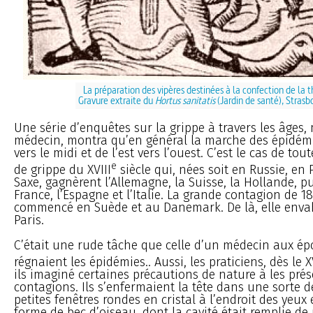
La préparation des vipères destinées à la confection de la t
Gravure extraite du
Hortus sanitatis
(Jardin de santé), Strasb
Une série d’enquêtes sur la grippe à travers les âges
médecin, montra qu’en général la marche des épidémi
vers le midi et de l’est vers l’ouest. C’est le cas de to
e
de grippe du XVIII
siècle qui, nées soit en Russie, en
Saxe, gagnèrent l’Allemagne, la Suisse, la Hollande, pui
France, l’Espagne et l’Italie. La grande contagion de 18
commencé en Suède et au Danemark. De là, elle envah
Paris.
C’était une rude tâche que celle d’un médecin aux é
régnaient les épidémies.. Aussi, les praticiens, dès le X
ils imaginé certaines précautions de nature à les prés
contagions. Ils s’enfermaient la tête dans une sorte 
petites fenêtres rondes en cristal à l’endroit des yeux
forme de bec d’oiseau, dont la cavité était remplie de