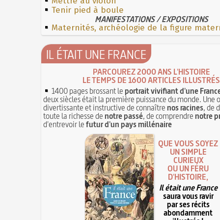
Mettre au violon
Tenir pied à boule
MANIFESTATIONS / EXPOSITIONS
Maternités, archéologie de la figure mater
IL ÉTAIT UNE FRANCE
PARCOUREZ 2000 ANS L'HISTOIRE
LE TEMPS DE 1600 ARTICLES ILLUSTRÉS
1400 pages brossant le
portrait vivifiant d'une Franc
deux siècles était la première puissance du monde. Une 
divertissante et instructive de connaître
nos racines
, de 
toute la richesse de
notre passé
, de comprendre
notre p
d'entrevoir le
futur d'un pays millénaire
QUE VOUS SOYEZ
UN SIMPLE
CURIEUX
OU UN FÉRU
D'HISTOIRE,
Il était une France
saura vous ravir
par ses récits
abondamment