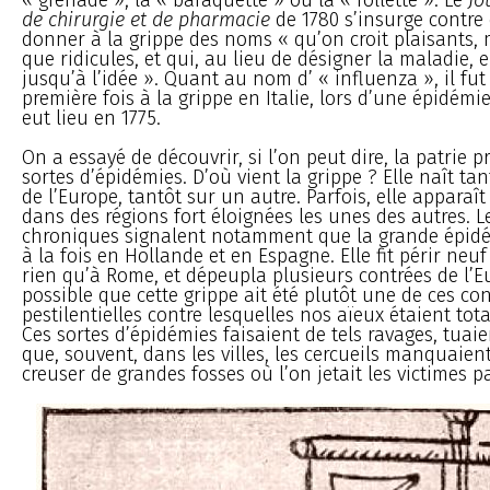
de chirurgie et de pharmacie
de 1780 s’insurge contre
donner à la grippe des noms « qu’on croit plaisants, 
que ridicules, et qui, au lieu de désigner la maladie, 
jusqu’à l’idée ». Quant au nom d’ « influenza », il fu
première fois à la grippe en Italie, lors d’une épidémie
eut lieu en 1775.
On a essayé de découvrir, si l’on peut dire, la patrie p
sortes d’épidémies. D’où vient la grippe ? Elle naît ta
de l’Europe, tantôt sur un autre. Parfois, elle appar
dans des régions fort éloignées les unes des autres. Le
chroniques signalent notamment que la grande épidé
à la fois en Hollande et en Espagne. Elle fit périr neu
rien qu’à Rome, et dépeupla plusieurs contrées de l’Eu
possible que cette grippe ait été plutôt une de ces co
pestilentielles contre lesquelles nos aïeux étaient to
Ces sortes d’épidémies faisaient de tels ravages, tua
que, souvent, dans les villes, les cercueils manquaient
creuser de grandes fosses où l’on jetait les victimes 