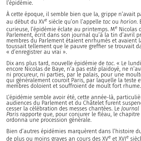
l’épidémie.
À cette époque, il semble bien que la, grippe n’avait 
e
au début du XV
siècle qu’on l’appelle
tac
ou
horion
.
e
curieuse, l’épidémie éclate au printemps. M
Nicolas d
Parlement, écrit dans son journal qu’à la tin d’avril p
membres du Parlement étaient enrhumés et avaient la
toussait tellement que le pauvre greffier se trouvait d
« d’enregistrer au vrai ».
Dix ans plus tard, nouvelle épidémie de
tac
. « Le lund
encore Nicolas de Baye, n’a pas esté plaidoyé, ne n’a
ni procureur, ni parties, par le palais, pour une moul
qui généralement couroit Paris, par laquelle la teste e
membres doloient et souffroient de moult fort rhume..
L’épidémie semble avoir été, cette année-là, particuli
audiences du Parlement et du Châtelet furent suspend
cesser la célébration des messes chantées. Le
Journal
Paris
rapporte que, pour conjurer le fléau, le chapitr
ordonna une procession générale.
Bien d’autres épidémies marquèrent dans l’histoire du 
e
e
de plus ou moins graves an cours des XV
et XVI
siècl