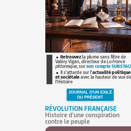
Retrouvez
la plume sans filtre de
Valéry Vigan, directeur de
La France
pittoresque
, sur
son compte SUBSTAC
Il s'attarde sur l'
actualité politique
et sociétale
avec la hauteur de vue d
l'Histoire
JOURNAL D'UN EXILÉ
DU PRÉSENT
RÉVOLUTION FRANÇAISE
Histoire d'une conspiration
contre le peuple