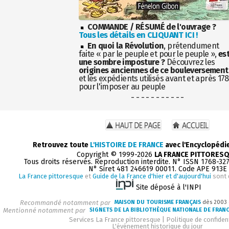
COMMANDE / RÉSUMÉ de l'ouvrage ?
Tous les détails en CLIQUANT ICI !
En quoi la Révolution
, prétendument
faite « par le peuple et pour le peuple »,
es
une sombre imposture ?
Découvrez les
origines anciennes de ce bouleversement
et les expédients utilisés avant et après 17
pour l'imposer au peuple
- - - - - - - - - - -
Retrouvez toute
L'HISTOIRE DE FRANCE
avec l'Encyclopédi
Copyright © 1999-2026
LA FRANCE PITTORES
Tous droits réservés. Reproduction interdite. N° ISSN 1768-32
N° Siret 481 246619 00011. Code APE 913E
La France pittoresque
et
Guide de la France d'hier et d'aujourd'hui
sont 
Site déposé à l'INPI
Recommandé notamment par
MAISON DU TOURISME FRANÇAIS
dès 2003
Mentionné notamment par
SIGNETS DE LA BIBLIOTHÈQUE NATIONALE DE FRAN
Services La France pittoresque
|
Politique de confident
L'événement historique du jour