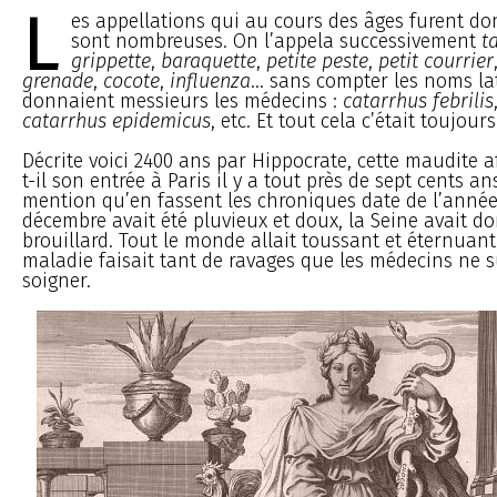
L
es appellations qui au cours des âges furent do
sont nombreuses. On l’appela successivement
t
grippette
,
baraquette
,
petite peste
,
petit courrier
grenade
,
cocote
,
influenza
... sans compter les noms la
donnaient messieurs les médecins :
catarrhus febrilis
catarrhus epidemicus
, etc. Et tout cela c’était toujours
Décrite voici 2400 ans par Hippocrate, cette maudite a
t-il son entrée à Paris il y a tout près de sept cents an
mention qu’en fassent les chroniques date de l’année
décembre avait été pluvieux et doux, la Seine avait 
brouillard. Tout le monde allait toussant et éternuant 
maladie faisait tant de ravages que les médecins ne su
soigner.