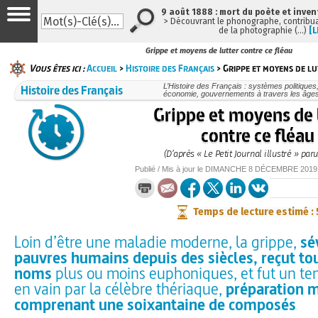
9 août 1888 : mort du poète et inven
> Découvrant le phonographe, contribuan
de la photographie (…)
[L
Grippe et moyens de lutter contre ce fléau
Vous êtes ici :
Accueil
>
Histoire des Français
> Grippe et moyens de lu
Histoire des Français
L’Histoire des Français : systèmes politiques,
économie, gouvernements à travers les âges, 
Grippe et moyens de 
contre ce fléau
(D’après « Le Petit Journal illustré » par
Publié / Mis à jour le
DIMANCHE
8 DÉCEMBRE 2019
Temps de lecture estimé :
Loin d’être une maladie moderne, la grippe,
sé
pauvres humains depuis des siècles, reçut to
noms
plus ou moins euphoniques, et fut un t
en vain par la célèbre thériaque,
préparation m
comprenant une soixantaine de composés