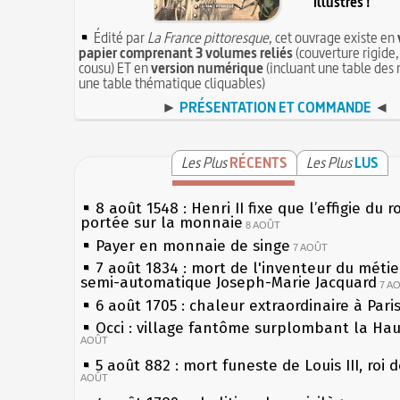
illustrés !
Édité par
La France pittoresque
, cet ouvrage existe en
papier comprenant 3 volumes reliés
(couverture rigide,
cousu) ET en
version numérique
(incluant une table des 
une table thématique cliquables)
►
PRÉSENTATION ET COMMANDE
◄
Les Plus
RÉCENTS
Les Plus
LUS
8 août 1548 : Henri II fixe que l’effigie du r
portée sur la monnaie
8 AOÛT
Payer en monnaie de singe
7 AOÛT
7 août 1834 : mort de l'inventeur du métier
semi-automatique Joseph-Marie Jacquard
7 A
6 août 1705 : chaleur extraordinaire à Pari
Occi : village fantôme surplombant la Ha
AOÛT
5 août 882 : mort funeste de Louis III, roi 
AOÛT