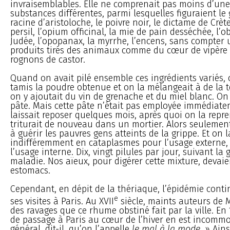
invraisemblables. Elle ne comprenait pas moins d’une
substances différentes, parmi lesquelles figuraient le
racine d’aristoloche, le poivre noir, le dictame de Crète
persil, l’opium officinal, la mie de pain desséchée, l’o
Judée, l’opopanax, la myrrhe, l’encens, sans compter 
produits tirés des animaux comme du cœur de vipère 
rognons de castor.
Quand on avait pilé ensemble ces ingrédients variés,
tamis la poudre obtenue et on la mélangeait à de la t
on y ajoutait du vin de grenache et du miel blanc. On
pâte. Mais cette pâte n’était pas employée immédiate
laissait reposer quelques mois, après quoi on la repre
triturait de nouveau dans un mortier. Alors seulement 
à guérir les pauvres gens atteints de la grippe. Et on l
indifféremment en cataplasmes pour l’usage externe, 
l’usage interne. Dix, vingt pilules par jour, suivant la 
maladie. Nos aïeux, pour digérer cette mixture, devai
estomacs.
Cependant, en dépit de la thériaque, l’épidémie conti
e
ses visites à Paris. Au XVII
siècle, maints auteurs de 
des ravages que ce rhume obstiné fait par la ville. En
de passage à Paris au cœur de l’hiver en est incommod
général, dit-il, qu’on l’appelle
le mal à la mode
. » Ain