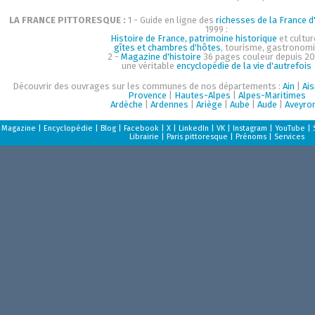
LA FRANCE PITTORESQUE :
1 - Guide en ligne des
richesses de la France d'
1999 :
Histoire de France, patrimoine historique
et cultur
gîtes et chambres d'hôtes
, tourisme, gastronom
2 -
Magazine d'histoire
36 pages couleur depuis 20
une véritable
encyclopédie de la vie d'autrefois
Découvrir des ouvrages sur les communes de nos départements :
Ain
|
Ai
Provence
|
Hautes-Alpes
|
Alpes-Maritimes
Ardèche
|
Ardennes
|
Ariège
|
Aube
|
Aude
|
Aveyro
Magazine
|
Encyclopédie
|
Blog
|
Facebook
|
X
|
LinkedIn
|
VK
|
Instagram
|
YouTube
|
Librairie
|
Paris pittoresque
|
Prénoms
|
Services