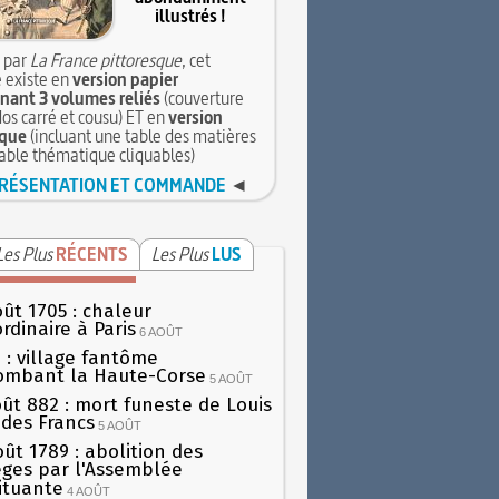
illustrés !
 par
La France pittoresque
, cet
 existe en
version papier
ant 3 volumes reliés
(couverture
dos carré et cousu) ET en
version
que
(incluant une table des matières
table thématique cliquables)
RÉSENTATION ET COMMANDE
◄
Les Plus
RÉCENTS
Les Plus
LUS
oût 1705 : chaleur
rdinaire à Paris
6 AOÛT
 : village fantôme
ombant la Haute-Corse
5 AOÛT
oût 882 : mort funeste de Louis
oi des Francs
5 AOÛT
oût 1789 : abolition des
lèges par l'Assemblée
ituante
4 AOÛT