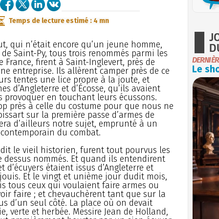
Temps de lecture estimé : 4 mn
J
ut, qui n’était encore qu’un jeune homme,
D
e de Saint-Py, tous trois renommés parmi les
DERNIÈR
e France, firent à Saint-Inglevert, près de
Le sho
ne entreprise. Ils allèrent camper près de ce
urs tentes une lice propre à la joute, et
s d’Angleterre et d’Écosse, qu’ils avaient
les provoquer en touchant leurs écussons.
trop près à celle du costume pour que nous ne
roissart sur la première passe d’armes de
uera d’ailleurs notre sujet, emprunté à un
 contemporain du combat.
dit le vieil historien, furent tout pourvus les
ce dessus nommés. Et quand ils entendirent
t d’écuyers étaient issus d’Angleterre et
éjouis. Et le vingt et unième jour dudit mois,
ais tous ceux qui voulaient faire armes ou
oir faire ; et chevauchèrent tant que sur la
tous d’un seul côté. La place où on devait
ie, verte et herbée. Messire Jean de Holland,