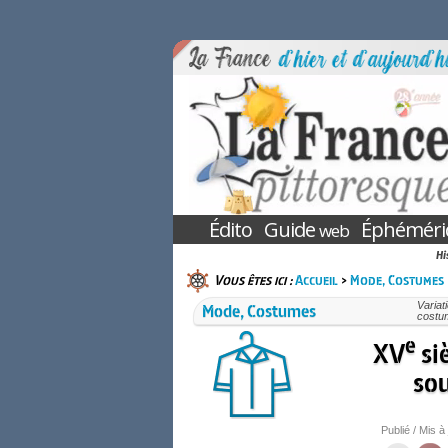
Édito
Guide
Éphéméri
web
Hi
Vous êtes ici :
Accueil
>
Mode, Costumes
Mode, Costumes
Variat
costu
e
XV
si
sou
Publié / Mis à