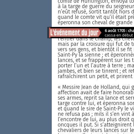
comte de Huntington, envoya to
à la targe de guerre du seigneur
n’eût refusé, sortit tantôt hors d
quand le comte vit qu’il était pr
éperonna son cheval de grande vo
« Si abaissèrent leurs lances et p
l’entrer dans le champ, les chevau
mais par la croisure qui fut de 
vers ses gens, et bientôt il se fi
Saint-Py la sienne ; et éperonnè
lances, et se frappèrent sur les t
porter l’un et l’autre à terre ; 
jambes, et bien se tinrent ; et r
rafraîchirent un petit, et prirent
« Messire Jean de Holland, qui 
affection avait de faire honora
ses armes, reprit sa lance et ser
targe contre lui, et éperonna so
et quand le sire de Saint-Py le vit
ne refusa pas ; mils il s’en vint 
l’encontre de lui, au plus droit 
oncques il put. Si s’atteignirent
chevaliers de leurs lances sur le