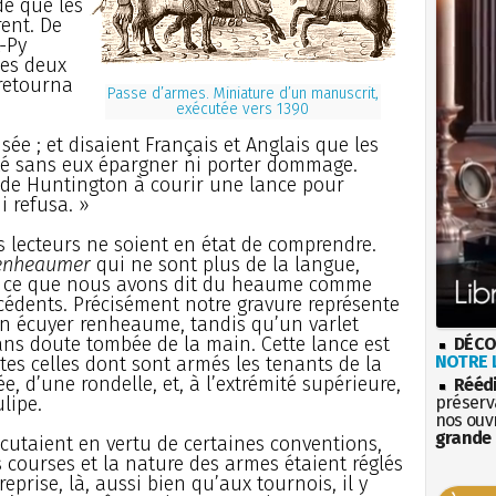
de que les
rent. De
t-Py
les deux
 retourna
Passe d’armes. Miniature d’un manuscrit,
exécutée vers 1390
sée ; et disaient Français et Anglais que les
uté sans eux épargner ni porter dommage.
 de Huntington à courir une lance pour
i refusa. »
s lecteurs ne soient en état de comprendre.
enheaumer
qui ne sont plus de la langue,
s ce que nous avons dit du heaume comme
écédents. Précisément notre gravure représente
 écuyer renheaume, tandis qu’un varlet
sans doute tombée de la main. Cette lance est
DÉCO
NOTRE L
utes celles dont sont armés les tenants de la
ée, d’une rondelle, et, à l’extrémité supérieure,
Rééd
préserva
lipe.
nos ouv
grande 
utaient en vertu de certaines conventions,
 courses et la nature des armes étaient réglés
prise, là, aussi bien qu’aux tournois, il y