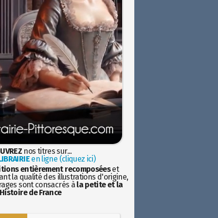
UVREZ
nos titres sur...
IBRAIRIE
en ligne (cliquez ici)
itions entièrement recomposées
et
nt la qualité des illustrations d'origine,
rages sont consacrés à
la petite et la
Histoire de France