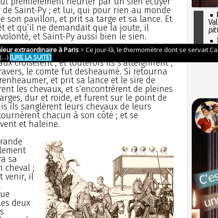
ut premièrement heurter par un sien écuyer
 de Saint-Py ; et lui, qui pour rien au monde
e son pavillon, et prit sa targe et sa lance. Et
Val
êt et qu’il ne demandait que la joute, il
pit
lonté, et Saint-Py aussi bien le sien.
I
so
rirent leur visée l’un contre l’autre ; mais à
l'H
x croisèrent ; et toutefois ils s’atteignirent ;
travers, le comte fut desheaumé. Si retourna
t renheaumer, et prit sa lance et le sire de
rent les chevaux, et s’encontrèrent de pleines
arges, dur et roide, et furent sur le point de
mais ils sanglèrent leurs chevaux de leurs
etournèrent chacun à son côté ; et se
 vent et haleine.
grande
blement
ra sa
n cheval ;
 venir, il
à
que
 les deux
s