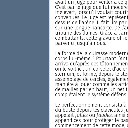
avait un juge pour veiller à ce
C’est par le juge que fut modér
Inglevert, lorsqu’il voulait cour
convenues. Le juge est représen
dessus de l’arène. Il fait lire pa
sur une longue pancarte. De l’au
tribune des dames. Grâce à l’arm
combattants, cette gravure offre
parvenu jusqu’à nous.
La forme de la cuirasse moderne
corps lui-même ? Pourtant l’Ant
arriva qu’après des tâtonnemen
on le voit ici, un corselet d’ac
sternum, et formé, depuis le s
assemblage de cercles, également
manière à jouer comme les artic
de mailles par en haut, un peti
complétaient le système défensi
Le perfectionnement consista à 
du buste depuis les clavicules ju
appelait
faltes
ou
faudes
, ainsi
appendices pour protéger le bas
commencement de cette mode, qu