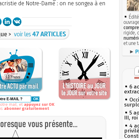
sacristie de Notre-Dame : on ne songea à en
Édité
ouvrage
compren
rigide, 
ue >
voir les
47 ARTICLES
numéri
et une 
►
P
6 a
extrao
Occi
surpl
otre mail, et
appuyez sur OK
us
abonner gratuitement
5 a
III, r
4 a
privi
Const