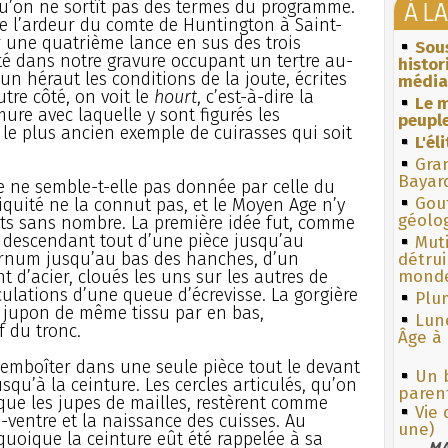
À L
 qu’on ne sortît pas des termes du programme.
ée l’ardeur du comte de Huntington à Saint-
ir une quatrième lance en sus des trois
Sous
té dans notre gravure occupant un tertre au-
histo
r un héraut les conditions de la joute, écrites
média
tre côté, on voit le
hourt
, c’est-à-dire la
Le m
ure avec laquelle y sont figurés les
peuple
 le plus ancien exemple de cuirasses qui soit
L'él
Gra
Bayar
 ne semble-t-elle pas donnée par celle du
Gouf
iquité ne la connut pas, et le Moyen Age n’y
géolo
ts sans nombre. La première idée fut, comme
ier descendant tout d’une pièce jusqu’au
Muti
ternum jusqu’au bas des hanches, d’un
détrui
monde
 d’acier, cloués les uns sur les autres de
ulations d’une queue d’écrevisse. La gorgière
Plum
t jupon de même tissu par en bas,
Lun
f du tronc.
Âge à 
emboîter dans une seule pièce tout le devant
Un 
squ’à la ceinture. Les cercles articulés, qu’on
paren
 que les jupes de mailles, restèrent comme
Vie
-ventre et la naissance des cuisses. Au
une)
oique la ceinture eût été rappelée à sa
MA