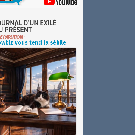
OURNAL D'UN EXILÉ
U PRÉSENT
E PARUTION :
wbiz vous tend la sébile