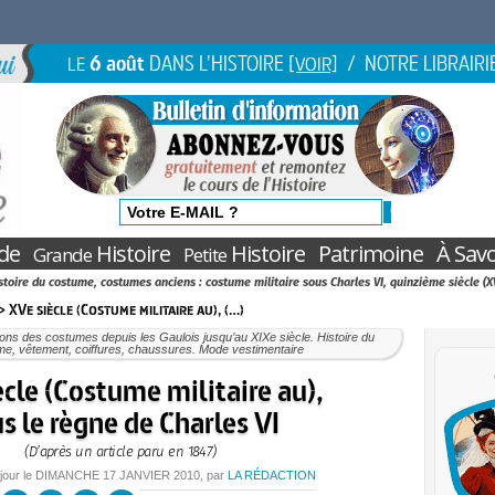
6 août
DANS L'HISTOIRE
/ NOTRE LIBRAIRI
LE
[VOIR]
de
Histoire
Histoire
Patrimoine
À Savo
Grande
Petite
stoire du costume, costumes anciens : costume militaire sous Charles VI, quinzième siècle (X
> XVe siècle (Costume militaire au), (…)
ions des costumes depuis les Gaulois jusqu’au XIXe siècle. Histoire du
me, vêtement, coiffures, chaussures. Mode vestimentaire
ècle (Costume militaire au),
s le règne de Charles VI
(D’après un article paru en 1847)
 jour le
DIMANCHE
17 JANVIER 2010
, par
LA RÉDACTION