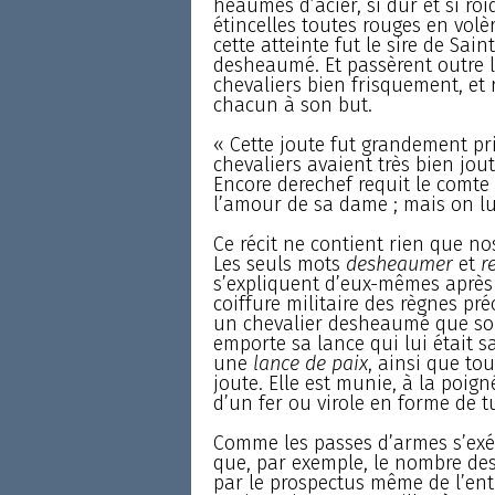
heaumes d’acier, si dur et si roi
étincelles toutes rouges en volè
cette atteinte fut le sire de Sain
desheaumé. Et passèrent outre 
chevaliers bien frisquement, et
chacun à son but.
« Cette joute fut grandement pri
chevaliers avaient très bien jo
Encore derechef requit le comte
l’amour de sa dame ; mais on lu
Ce récit ne contient rien que no
Les seuls mots
desheaumer
et
r
s’expliquent d’eux-mêmes aprè
coiffure militaire des règnes pr
un chevalier desheaumé que son
emporte sa lance qui lui était 
une
lance de paix
, ainsi que to
joute. Elle est munie, à la poign
d’un fer ou virole en forme de tu
Comme les passes d’armes s’exéc
que, par exemple, le nombre des
par le prospectus même de l’entre