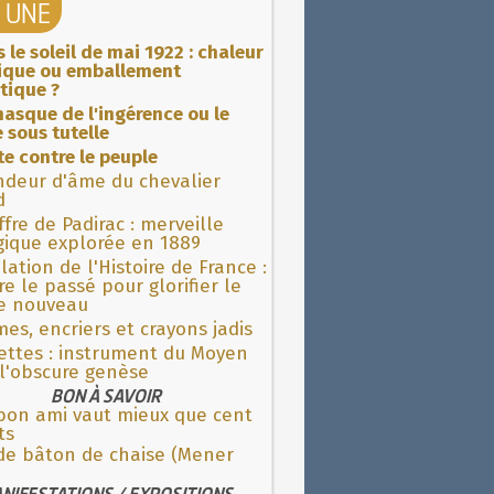
A UNE
 le soleil de mai 1922 : chaleur
rique ou emballement
tique ?
asque de l'ingérence ou le
 sous tutelle
ite contre le peuple
ndeur d'âme du chevalier
d
fre de Padirac : merveille
gique explorée en 1889
lation de l'Histoire de France :
re le passé pour glorifier le
 nouveau
es, encriers et crayons jadis
ettes : instrument du Moyen
l'obscure genèse
BON À SAVOIR
bon ami vaut mieux que cent
ts
 de bâton de chaise (Mener
NIFESTATIONS / EXPOSITIONS