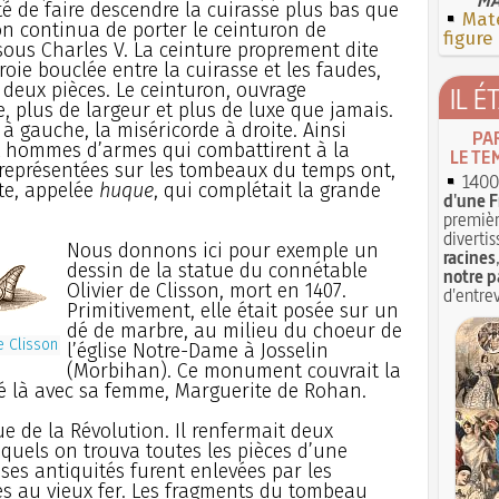
ité de faire descendre la cuirasse plus bas que
Mate
on continua de porter le ceinturon de
figure
sous Charles V. La ceinture proprement dite
roie bouclée entre la cuirasse et les faudes,
 deux pièces. Le ceinturon, ouvrage
IL É
re, plus de largeur et plus de luxe que jamais.
à gauche, la miséricorde à droite. Ainsi
PA
et hommes d’armes qui combattirent à la
LE TE
s représentées sur les tombeaux du temps ont,
1400 
nte, appelée
huque
, qui complétait la grande
d'une F
premièr
divertis
Nous donnons ici pour exemple un
racines
dessin de la statue du connétable
notre p
Olivier de Clisson, mort en 1407.
d'entrev
Primitivement, elle était posée sur un
dé de marbre, au milieu du choeur de
e Clisson
l’église Notre-Dame à Josselin
(Morbihan). Ce monument couvrait la
é là avec sa femme, Marguerite de Rohan.
e de la Révolution. Il renfermait deux
squels on trouva toutes les pièces d’une
uses antiquités furent enlevées par les
s au vieux fer. Les fragments du tombeau