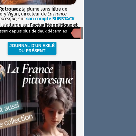
Retrouvez
la plume sans filtre de
éry Vigan, directeur de
La France
toresque
, sur
son compte SUBSTACK
l s'attarde sur l'
actualité politique et
ciétale
avec la hauteur de vue de
istoire
JOURNAL D'UN EXILÉ
DU PRÉSENT