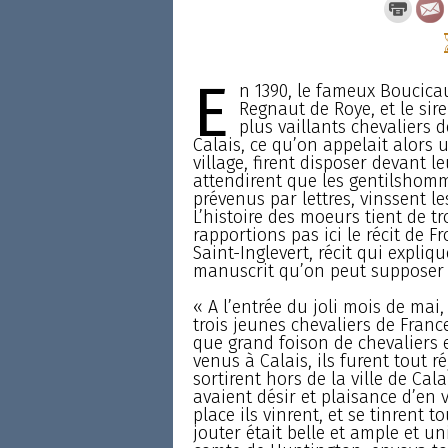
E
n 1390, le fameux Boucica
Regnaut de Roye, et le sir
plus vaillants chevaliers d
Calais, ce qu’on appelait alors u
village, firent disposer devant le
attendirent que les gentilshomme
prévenus par lettres, vinssent 
L’histoire des moeurs tient de 
rapportions pas ici le récit de F
Saint-Inglevert, récit qui expliq
manuscrit qu’on peut supposer
« A l’entrée du joli mois de mai, 
trois jeunes chevaliers de Fran
que grand foison de chevaliers e
venus à Calais, ils furent tout r
sortirent hors de la ville de Cal
avaient désir et plaisance d’en v
place ils vinrent, et se tinrent 
jouter était belle et ample et un