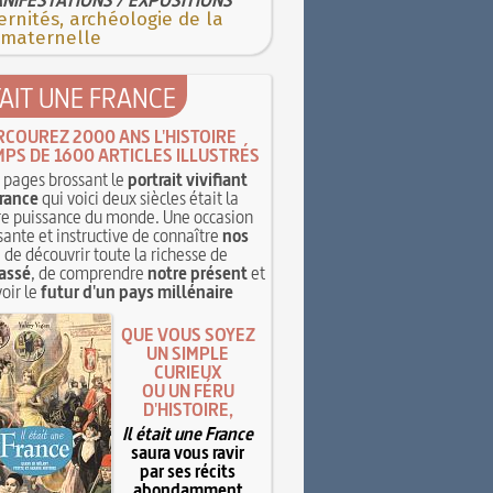
rnités, archéologie de la
 maternelle
TAIT UNE FRANCE
RCOUREZ 2000 ANS L'HISTOIRE
MPS DE 1600 ARTICLES ILLUSTRÉS
pages brossant le
portrait vivifiant
rance
qui voici deux siècles était la
e puissance du monde. Une occasion
sante et instructive de connaître
nos
, de découvrir toute la richesse de
assé
, de comprendre
notre présent
et
oir le
futur d'un pays millénaire
QUE VOUS SOYEZ
UN SIMPLE
CURIEUX
OU UN FÉRU
D'HISTOIRE,
Il était une France
saura vous ravir
par ses récits
abondamment