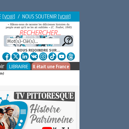
E
/ NOUS SOUTENIR
[VOIR]
[VOIR]
« Hâtons-nous de raconter les délicieuses histoires du
peuple avant qu'il ne les ait oubliées »
(C. Nodier, 1840)
NOUS REJOINDRE SUR...
ir
LIBRAIRIE
Il était une France
Ve)