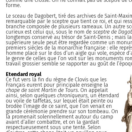
forme.
Le sceau de Dagobert, tiré des archives de Saint-Maxim
remarquable par le sceptre que tient ce roi, et qui re
branche composée de plusieurs rameaux. Un autre s
curieux est celui qui, sous le nom de
sceptre de Dagob
longtemps conservé au trésor de Saint-Denis ; mais la
supérieure seule peut être regardée comme un monu
premiers siècles de la monarchie française : elle repr
homme placé sur le dos d’un aigle qui vole, espèce d
le genre de celles que I’on voit sur les monuments rom
travail grossier semble se rapporter au goût de l’époq
Etendard royal
Ce fut vers la fin du règne de Clovis que les
Français eurent pour principale enseigne la
chape de saint Martin de Tours
. On appelait
ainsi, selon quelques
chroniqueurs
, un étendard
ou voile de taffetas, sur lequel était peinte ou
brodée l’image de ce saint, que l’on venait en
grande cérémonie prendre sur son tombeau. On
la promenait solennellement autour du camp
avant d’aller combattre, et on la gardait
respectueusement sous une tente. Selon