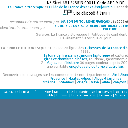
N° Siret 481 246619 00011. Code APE 913E
La France pittoresque
et
Guide de la France d'hier et d'aujourd'hui
sont d
Site déposé à l'INPI
Recommandé notamment par
MAISON DU TOURISME FRANÇAIS
dès 2003 e
SIGNETS DE LA BIBLIOTHÈQUE NATIONALE DE FR
Mentionné notamment par
CULTURE
Services La France pittoresque
|
Politique de confidenti
L'événement historique du jour
LA FRANCE PITTORESQUE :
1 - Guide en ligne des
richesses de la France d'h
1999 :
Histoire de France, patrimoine historique
et culturel
gîtes et chambres d'hôtes
, tourisme, gastronomie
2 -
Magazine d'histoire
36 pages couleur depuis 200
une véritable
encyclopédie de la vie d'autrefois
Découvrir des ouvrages sur les communes de nos départements :
Ain
|
Aisn
Provence
|
Hautes-Alpes
|
Alpes-Maritimes
Ardèche
|
Ardennes
|
Ariège
|
Aube
|
Aude
|
Aveyron
Magazine
|
Encyclopédie
|
Blog
|
Facebook
|
X
|
LinkedIn
|
VK
|
Instagram
|
YouTube
Tumblr
|
Librairie
|
Paris pittoresque
|
Prénoms
|
Services