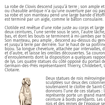
La robe de Clovis descend jusqu’à terre ; son ample 
ou chasuble antique n’a qu’une ouverture par où passe
sa robe et son manteau pend une large bande d’étoffe
est terminé par un aigle, comme le bâton consulaire.
Clotilde est revêtue d’une robe juste au corps et large
deux ceintures, l’une serrée sous le sein, l’autre lâche
bas, et dont les bouts se terminent à mi-jambes par t
Son manteau, peu ample , descend au-dessus du gen
et jusqu’à terre par derrière. Sur le haut de sa poitri
bijou. Sa longue chevelure, attachée par intervalles, 
et d’autre, et laisse les oreilles découvertes. Sa couro
d’enroulements dont la disposition a quelques rapport
de lys. Les quatre statues du côté opposé du portail d
Germain-des-Prés représentaient Thierry, Childebert, 
Clotaire.
Deux statues de rois mérovingie
sculptées sur deux des colonne
soutenaient le cloître de Saint-
donnons l’une de ces statues : le
représente porte un grand man
ceinture à bords pendants. Les
rois et des reines de l’époque s