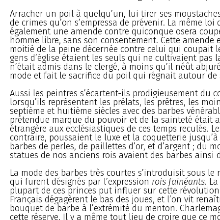
Arracher un poil à quelqu’un, lui tirer ses moustache
de crimes qu’on s’empressa de prévenir. La même loi
également une amende contre quiconque osera coupe
homme libre, sans son consentement. Cette amende es
moitié de la peine décernée contre celui qui coupait l
gens d’église étaient les seuls qui ne cultivaient pas 
n’était admis dans le clergé, à moins qu’il néût abjur
mode et fait le sacrifice du poil qui régnait autour d
Aussi les peintres s’écartent-ils prodigieusement du 
lorsqu’ils représentent les prélats, les prêtres, les moi
septième et huitième siècles avec des barbes vénérabl
prétendue marque du pouvoir et de la sainteté était
étrangère aux ecclésiastiques de ces temps reculés. Le
contraire, poussaient le luxe et la coquetterie jusqu’à
barbes de perles, de paillettes d’or, et d’argent ; du 
statues de nos anciens rois avaient des barbes ainsi 
La mode des barbes très courtes s’introduisit sous le 
qui furent désignés par l’expression
rois fainéants
. La
plupart de ces princes put influer sur cette révolution.
Français dégagèrent le bas des joues, et l’on vit renaîtr
bouquet de barbe à l’extrémité du menton. Charlem
cette réserve. Il y a même tout lieu de croire que ce 