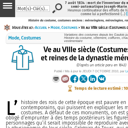
7 août 1834 : mort de l'inventeur du 
semi-automatique Joseph-Marie
Heureux continuateur des efforts de V
comme lui a perfectionné (…)
Histoire du costume, costumes anciens : mérovingiens, mérovingien, roi
Vous êtes ici :
Accueil
>
Mode, Costumes
> Ve au VIIIe siècle (Costumes 
Variations des costumes depuis les Gaulois ju
Mode, Costumes
Histoire du costume, vêtement, coiffures, ch
vestimentaire
Ve au VIIIe siècle (Costume
et reines de la dynastie mé
(D’après un article paru en 1843)
Publié / Mis à jour le
JEUDI
7 OCTOBRE 2010
, par
L
Temps de lecture estimé : 1
L’
histoire des rois de cette époque est pauvre 
contemporains, qui puissent en expliquer les m
costumes. A défaut de ces monuments, on est
obligé d’emprunter à des temps postérieurs les figure
personnages qu’il serait impossible de reproduire avec
la physionomie de leur siècle. Grégoire de Tours, qui 