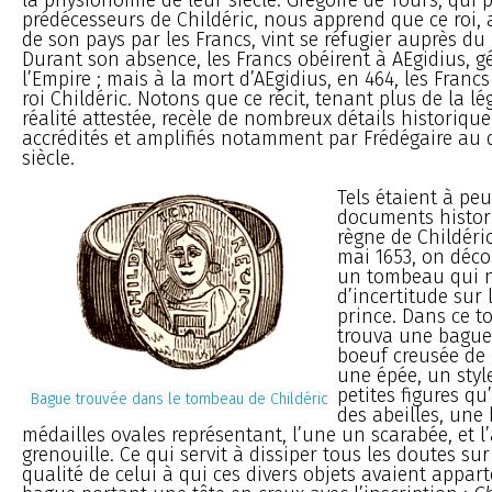
prédécesseurs de Childéric, nous apprend que ce roi, 
de son pays par les Francs, vint se réfugier auprès du
Durant son absence, les Francs obéirent à AEgidius, g
l’Empire ; mais à la mort d’AEgidius, en 464, les Franc
roi Childéric. Notons que ce récit, tenant plus de la 
réalité attestée, recèle de nombreux détails historiqu
accrédités et amplifiés notamment par Frédégaire au 
siècle.
Tels étaient à peu
documents histori
règne de Childéric
mai 1653, on déco
un tombeau qui ne
d’incertitude sur 
prince. Dans ce 
trouva une bague,
boeuf creusée de 
une épée, un style
petites figures qu
Bague trouvée dans le tombeau de Childéric
des abeilles, une 
médailles ovales représentant, l’une un scarabée, et l
grenouille. Ce qui servit à dissiper tous les doutes sur
qualité de celui à qui ces divers objets avaient appart