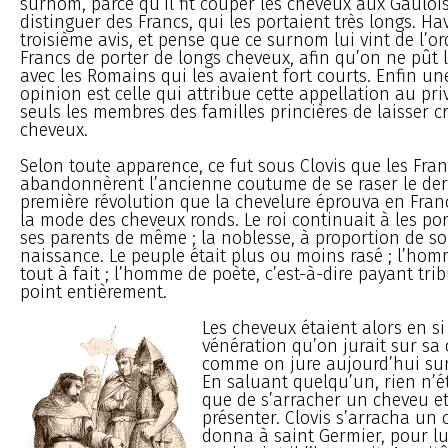
surnom, parce qu’il fit couper les cheveux aux Gauloi
distinguer des Francs, qui les portaient très longs. Ha
troisième avis, et pense que ce surnom lui vint de l’
Francs de porter de longs cheveux, afin qu’on ne pût 
avec les Romains qui les avaient fort courts. Enfin u
opinion est celle qui attribue cette appellation au pri
seuls les membres des familles princières de laisser cr
cheveux.
Selon toute apparence, ce fut sous Clovis que les Fra
abandonnèrent l’ancienne coutume de se raser le derri
première révolution que la chevelure éprouva en Fran
la mode des cheveux ronds. Le roi continuait à les port
ses parents de même ; la noblesse, à proportion de so
naissance. Le peuple était plus ou moins rasé ; l’homm
tout à fait ; l’homme de poète, c’est-à-dire payant tribu
point entièrement.
Les cheveux étaient alors en s
vénération qu’on jurait sur sa 
comme on jure aujourd’hui su
En saluant quelqu’un, rien n’ét
que de s’arracher un cheveu et 
présenter. Clovis s’arracha un 
donna à saint Germier, pour l