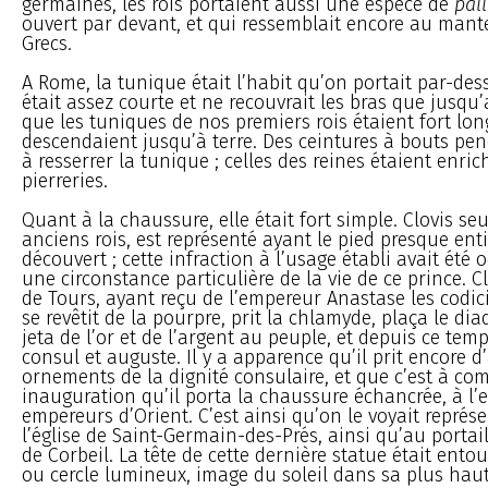
germaines, les rois portaient aussi une espèce de
pal
ouvert par devant, et qui ressemblait encore au man
Grecs.
A Rome, la tunique était l’habit qu’on portait par-des
était assez courte et ne recouvrait les bras que jusqu
que les tuniques de nos premiers rois étaient fort lon
descendaient jusqu’à terre. Des ceintures à bouts pe
à resserrer la tunique ; celles des reines étaient enric
pierreries.
Quant à la chaussure, elle était fort simple. Clovis seu
anciens rois, est représenté ayant le pied presque en
découvert ; cette infraction à l’usage établi avait été
une circonstance particulière de la vie de ce prince. Cl
de Tours, ayant reçu de l’empereur Anastase les codic
se revêtit de la pourpre, prit la chlamyde, plaça le di
jeta de l’or et de l’argent au peuple, et depuis ce tem
consul et auguste. Il y a apparence qu’il prit encore d
ornements de la dignité consulaire, et que c’est à com
inauguration qu’il porta la chaussure échancrée, à l’
empereurs d’Orient. C’est ainsi qu’on le voyait représe
l’église de Saint-Germain-des-Prés, ainsi qu’au porta
de Corbeil. La tête de cette dernière statue était ent
ou cercle lumineux, image du soleil dans sa plus haut