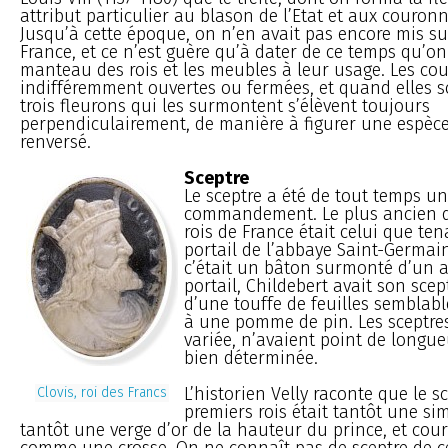
attribut particulier au blason de l’Etat et aux couronn
Jusqu’à cette époque, on n’en avait pas encore mis su
France, et ce n’est guère qu’à dater de ce temps qu’o
manteau des rois et les meubles à leur usage. Les co
indifféremment ouvertes ou fermées, et quand elles so
trois fleurons qui les surmontent s’élèvent toujours
perpendiculairement, de manière à figurer une espèce
renversé.
Sceptre
Le sceptre a été de tout temps u
commandement. Le plus ancien d
rois de France était celui que ten
portail de l’abbaye Saint-Germain
c’était un bâton surmonté d’un 
portail, Childebert avait son sce
d’une touffe de feuilles semblabl
à une pomme de pin. Les sceptre
variée, n’avaient point de longu
bien déterminée.
L’historien Velly raconte que le s
Clovis, roi des Francs
premiers rois était tantôt une si
tantôt une verge d’or de la hauteur du prince, et cou
comme une crosse. On ne connaît pas de sceptre de ce