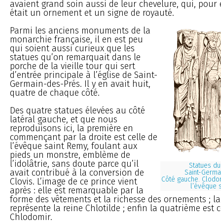
avaient grand soin aussi de leur chevelure, qui, pour 
était un ornement et un signe de royauté.
Parmi les anciens monuments de la
monarchie française, il en est peu
qui soient aussi curieux que les
statues qu’on remarquait dans le
porche de la vieille tour qui sert
d’entrée principale à l’église de Saint-
Germain-des-Prés. Il y en avait huit,
quatre de chaque côté.
Des quatre statues élevées au côté
latéral gauche, et que nous
reproduisons ici, la première en
commençant par la droite est celle de
l’évêque saint Remy, foulant aux
pieds un monstre, emblème de
l’idolâtrie, sans doute parce qu’il
Statues d
avait contribué à la conversion de
Saint-Germa
Côté gauche. Clodomi
Clovis. L’image de ce prince vient
l’évêque 
après : elle est remarquable par la
forme des vêtements et la richesse des ornements ; la
représente la reine Chlotilde ; enfin la quatrième est c
Chlodomir.