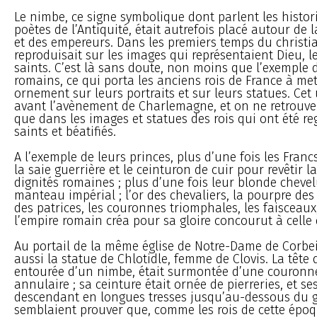
Le nimbe, ce signe symbolique dont parlent les histori
poètes de l’Antiquité, était autrefois placé autour de l
et des empereurs. Dans les premiers temps du christi
reproduisait sur les images qui représentaient Dieu, l
saints. C’est là sans doute, non moins que l’exemple
romains, ce qui porta les anciens rois de France à met
ornement sur leurs portraits et sur leurs statues. Cet 
avant l’avènement de Charlemagne, et on ne retrouve
que dans les images et statues des rois qui ont été 
saints et béatifiés.
A l’exemple de leurs princes, plus d’une fois les Franc
la saie guerrière et le ceinturon de cuir pour revêtir l
dignités romaines ; plus d’une fois leur blonde cheve
manteau impérial ; l’or des chevaliers, la pourpre des
des patrices, les couronnes triomphales, les faisceaux
l’empire romain créa pour sa gloire concourut à celle
Au portail de la même église de Notre-Dame de Corbei
aussi la statue de Chlotidle, femme de Clovis. La tête d
entourée d’un nimbe, était surmontée d’une couronn
annulaire ; sa ceinture était ornée de pierreries, et se
descendant en longues tresses jusqu’au-dessous du 
semblaient prouver que, comme les rois de cette époqu