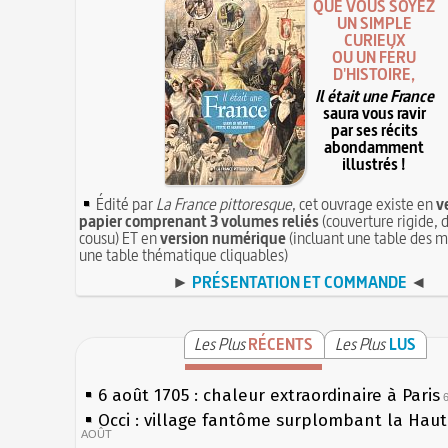
QUE VOUS SOYEZ
UN SIMPLE
CURIEUX
OU UN FÉRU
D'HISTOIRE,
Il était une France
saura vous ravir
par ses récits
abondamment
illustrés !
Édité par
La France pittoresque
, cet ouvrage existe en
v
papier comprenant 3 volumes reliés
(couverture rigide, d
cousu) ET en
version numérique
(incluant une table des m
une table thématique cliquables)
►
PRÉSENTATION ET COMMANDE
◄
Les Plus
RÉCENTS
Les Plus
LUS
6 août 1705 : chaleur extraordinaire à Paris
Occi : village fantôme surplombant la Hau
AOÛT