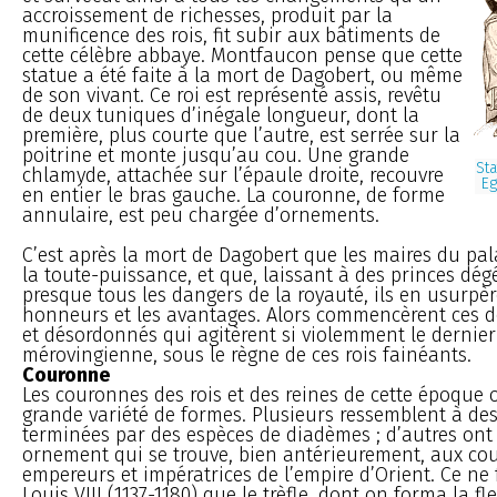
accroissement de richesses, produit par la
munificence des rois, fit subir aux bâtiments de
cette célèbre abbaye. Montfaucon pense que cette
statue a été faite à la mort de Dagobert, ou même
de son vivant. Ce roi est représenté assis, revêtu
de deux tuniques d’inégale longueur, dont la
première, plus courte que l’autre, est serrée sur la
poitrine et monte jusqu’au cou. Une grande
Sta
chlamyde, attachée sur l’épaule droite, recouvre
Eg
en entier le bras gauche. La couronne, de forme
annulaire, est peu chargée d’ornements.
C’est après la mort de Dagobert que les maires du pal
la toute-puissance, et que, laissant à des princes dé
presque tous les dangers de la royauté, ils en usurpèr
honneurs et les avantages. Alors commencèrent ces d
et désordonnés qui agitèrent si violemment le dernier 
mérovingienne, sous le règne de ces rois fainéants.
Couronne
Les couronnes des rois et des reines de cette époque 
grande variété de formes. Plusieurs ressemblent à de
terminées par des espèces de diadèmes ; d’autres ont d
ornement qui se trouve, bien antérieurement, aux co
empereurs et impératrices de l’empire d’Orient. Ce ne
Louis VIII (1137-1180) que le trèfle, dont on forma la fl