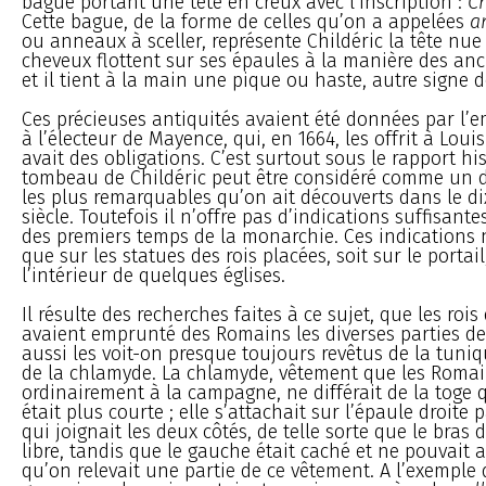
bague portant une tête en creux avec l’inscription :
Ch
Cette bague, de la forme de celles qu’on a appelées
an
ou anneaux à sceller, représente Childéric la tête nue 
cheveux flottent sur ses épaules à la manière des anci
et il tient à la main une pique ou haste, autre signe d
Ces précieuses antiquités avaient été données par l’
à l’électeur de Mayence, qui, en 1664, les offrit à Louis
avait des obligations. C’est surtout sous le rapport hi
tombeau de Childéric peut être considéré comme un
les plus remarquables qu’on ait découverts dans le d
siècle. Toutefois il n’offre pas d’indications suffisant
des premiers temps de la monarchie. Ces indications 
que sur les statues des rois placées, soit sur le portail
l’intérieur de quelques églises.
Il résulte des recherches faites à ce sujet, que les roi
avaient emprunté des Romains les diverses parties de
aussi les voit-on presque toujours revêtus de la tuniqu
de la chlamyde. La chlamyde, vêtement que les Romai
ordinairement à la campagne, ne différait de la toge 
était plus courte ; elle s’attachait sur l’épaule droite
qui joignait les deux côtés, de telle sorte que le bras d
libre, tandis que le gauche était caché et ne pouvait 
qu’on relevait une partie de ce vêtement. A l’exemple