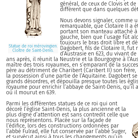
général, de ceux de Clovis et de 
diffèrent que dans quelques dét
Nous devons signaler, comme u
remarquable, que Clotaire II a é
portant son manteau attaché à 
gauche, bien que l’usage fût alo
toujours le bras droit libre et d
Statue de roi mérovingien.
Dagobert, fils de Clotaire II, fu
Cloître de Saint-Denis.
d’Austrasie en 623, du vivant de 
ans après, il réunit la Neustrie et la Bourgogne à l’Aus
maître des trois royaumes, en s’emparant de la succe
père au détriment de Charibert (Caribert II) son frère, 
la possession d’une partie de l’Aquitaine. Dagobert se 
grands désordres, et dépouilla presque toutes les égli
royaume pour enrichir l’abbaye de Saint-Denis, qu’il a
où il mourut en 639.
Parmi les différentes statues de ce roi qui ont
décoré l’église Saint-Denis, la plus ancienne et la
plus digne d’attention est sans contredit celle que
nous représentons. Placée sur la façade de
l’édifice, lors des constructions ordonnées par
l’abbé Fulrad, elle fut conservée par l’abbé Suger,
et survécut ainsi à tous les changements qu’un