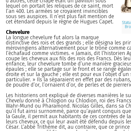
d’autres, cette chape était un pavillon sous
lequel on portait les reliques de ce saint, mort
l’an 400. Les armées se croyaient invincibles
sous ses auspices. Il n’est plus fait mention de
cet étendard depuis le règne de Hugues Capet.
Stat
Bro
Chevelure
La longue chevelure fut alors la marque
distinctive des rois et des grands ; elle désigna les pri
mérovingiens alternativement pour le trône comme ca
l’échafaud comme victimes. « Jamais, dit l’historien A
coupe les cheveux aux fils des rois des Francs. Dès le
enfance, leur chevelure tombe d’une manière gracieus
épaules ; elle se partage sur le front et se range égal
droite et sur la gauche ; elle est pour eux l’objet d’un
particulier. » Ils la séparaient en effet par des ruban
de poudre d’or, l’ornaient d’or, de perles et de pierreri
Les historiens ont expliqué de diverses manières le 
Chevelu
donné à Chlogion ou Chlodion, roi des Francs
Wahr-Mund ou Pharamond. Nicolas Gilles, dans sa
Ch
qu’il fut ainsi surnommé, parce qu’ayant conquis que
la Gaule, il permit aux habitants de ces contrées de la
leurs cheveux, ce qui leur avait été défendu depuis l
César. L’abbé Trithème dit, au contraire, que ce prince