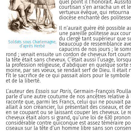
quel point il l’honorait. Aussi
courtisan s’en arracha un et l
vertueux évêque, qui retourna
diocèse enchanté des politesse
Il n’aurait guère été possible a
une pareille politesse aux cour
du clergé tant supérieur que s
Soldats sous Charlemagne,
beaucoup de ressemblance avec
d’après Herbé
capucins de nos jours ; le som
rond ; venait ensuite un cordon de cheveux fort courts
la tête était sans cheveux. C’était aussi l’usage, lors
la profession religieuse, d’abdiquer en quelque sorte
moine, par ses voeux, se rendait serf de Dieu. Il était n
fît le sacrifice de ce qui passait alors pour le symbol
et de la liberté.
L’auteur des
Essais sur Paris
, Germain-François Poulla
parle d’une autre coutume de nos ancêtres relative à l
raconte que, parmi les Francs, celui qui ne pouvait pa
allait à son créancier, lui présentait des ciseaux, et de
en se coupant ou se laissant couper les cheveux. Le r
cheveux était alors si grand, qu’une loi de 630 pron
considérable contre quiconque est assez téméraire po
ciseaux sur la tête d’un homme libre sans son conse